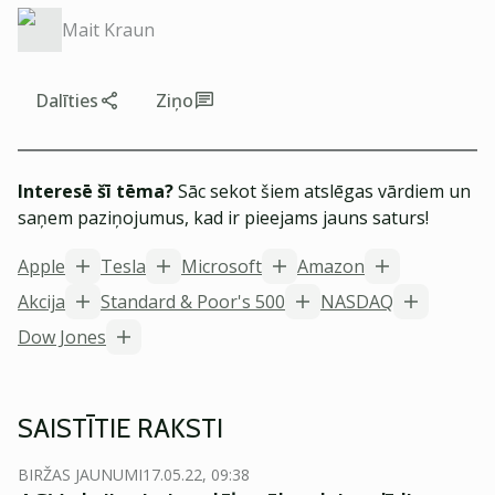
Mait Kraun
Dalīties
Ziņo
Interesē šī tēma?
Sāc sekot šiem atslēgas vārdiem un
saņem paziņojumus, kad ir pieejams jauns saturs!
Apple
Tesla
Microsoft
Amazon
Akcija
Standard & Poor's 500
NASDAQ
Dow Jones
SAISTĪTIE RAKSTI
BIRŽAS JAUNUMI
17.05.22, 09:38