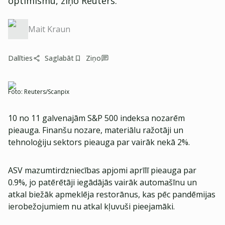
optimismu, ziņo Reuters.
Mait Kraun
Dalīties
Saglabāt
Ziņo
Foto:
Reuters/Scanpix
10 no 11 galvenajām S&P 500 indeksa nozarēm
pieauga. Finanšu nozare, materiālu ražotāji un
tehnoloģiju sektors pieauga par vairāk nekā 2%.
ASV mazumtirdzniecības apjomi aprīlī pieauga par
0.9%, jo patērētāji iegādājās vairāk automašīnu un
atkal biežāk apmeklēja restorānus, kas pēc pandēmijas
ierobežojumiem nu atkal kļuvuši pieejamāki.