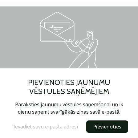
PIEVIENOTIES JAUNUMU
VĒSTULES SAŅĒMĒJIEM
Paraksties jaunumu vēstules saņemšanai un ik
dienu saņemt svarīgākās ziņas savā e-pastā.
Pievienoties