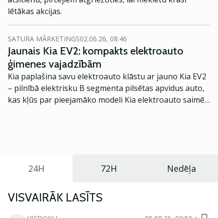
lētākas akcijas.
SATURA MĀRKETINGS
02.06.26, 08:46
Jaunais Kia EV2: kompakts elektroauto
ģimenes vajadzībām
Kia paplašina savu elektroauto klāstu ar jauno Kia EV2
– pilnībā elektrisku B segmenta pilsētas apvidus auto,
kas kļūs par pieejamāko modeli Kia elektroauto saimē
Eiropā. Modelis izstrādāts ar mērķi piedāvāt ģimenēm
praktisku un tehnoloģiski modernu automobili
ikdienas vajadzībām.
24H
72H
Nedēļa
VISVAIRĀK LASĪTS