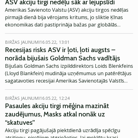
ASV akciju tirgi nedēļu sāk ar lejupslīdi
Amerikas Savienoto Valstu (ASV) akciju tirgos nedēļas
pirmajā dienā bija vērojams kritums, jo sliktie Ķīnas
ekonomikas dati pastiprināja bažas par globālās
izaugsmes palēnināšanos. Visvairāk kritās Tesla un
citas izaugsmes akcijas.
BIRŽAS JAUNUMI
16.05.22, 13:01
Recesijas risks ASV ir ļoti, ļoti augsts –
norāda bijušais Goldman Sachs vadītājs
Bijušais Goldman Sachs izpilddirektors Loids Blenkfeins
(Lloyd Blankfein) mudināja uzņēmumus un patērētājus
sagatavoties recesijai Amerikas Savienotajās Valstīs
(ASV), sakot, ka tās riski ir ļoti, ļoti augsti.
BIRŽAS JAUNUMI
16.05.22, 12:24
Pasaules akciju tirgi mēģina mazināt
zaudējumus, Masks atkal nonāk uz
“skatuves”
Akciju tirgi pagājušajā piektdienā uzrādīja spēcīgu
atsitienu, pircējiem atgriežoties, lai meklētu krasi