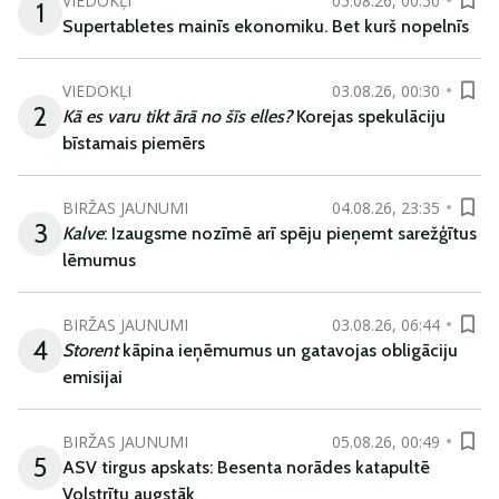
VIEDOKĻI
05.08.26, 00:50
1
Supertabletes mainīs ekonomiku. Bet kurš nopelnīs
VIEDOKĻI
03.08.26, 00:30
2
Kā es varu tikt ārā no šīs elles?
Korejas spekulāciju
bīstamais piemērs
BIRŽAS JAUNUMI
04.08.26, 23:35
3
Kalve
: Izaugsme nozīmē arī spēju pieņemt sarežģītus
lēmumus
BIRŽAS JAUNUMI
03.08.26, 06:44
4
Storent
kāpina ieņēmumus un gatavojas obligāciju
emisijai
BIRŽAS JAUNUMI
05.08.26, 00:49
5
ASV tirgus apskats: Besenta norādes katapultē
Volstrītu augstāk