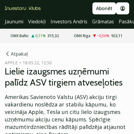
Abonēt
Jaunumi
Viedokļi
Investors Andris
Grāmatas
Pasāk
OMX Baltic
0,11
%
315,32
OMX Riga
−0,56
%
923,11
cebook
cebook
Atpakaļ
Twitter)
Twitter)
APPLE
18.05.22, 12:50
Lielie izaugsmes uzņēmumi
kedIn
kedIn
palīdz ASV tirgiem atveseļoties
ail
ail
Amerikas Savienoto Valstu (ASV) akciju tirgi
k
k
vakardienu noslēdza ar stabilu kāpumu, ko
veicināja Apple, Tesla un citu lielo izaugsmes
uzņēmumu akciju cenu kāpums. Spēcīgie
mazumtirdzniecības rādītāji palīdzēja atjaunot