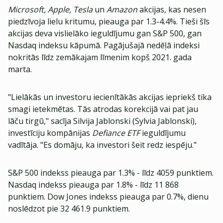
Microsoft, Apple, Tesla
un
Amazon
akcijas, kas nesen
piedzīvoja lielu kritumu, pieauga par 1.3-4.4%. Tieši šīs
akcijas deva vislielāko ieguldījumu gan S&P 500, gan
Nasdaq indeksu kāpumā. Pagājušajā nedēļā indeksi
nokritās līdz zemākajam līmenim kopš 2021. gada
marta.
"Lielākās un investoru iecienītākās akcijas iepriekš tika
smagi ietekmētas. Tās atrodas korekcijā vai pat jau
lāču tirgū," sacīja Silvija Jablonski (Sylvia Jablonski),
investīciju kompānijas
Defiance ETF
ieguldījumu
vadītāja. "Es domāju, ka investori šeit redz iespēju."
S&P 500 indekss pieauga par 1.3% - līdz 4059 punktiem.
Nasdaq indekss pieauga par 1.8% - līdz 11 868
punktiem. Dow Jones indekss pieauga par 0.7%, dienu
noslēdzot pie 32 461.9 punktiem.