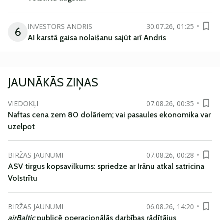
INVESTORS ANDRIS
30.07.26, 01:25
6
AI karstā gaisa nolaišanu sajūt arī Andris
JAUNĀKĀS ZIŅAS
VIEDOKĻI
07.08.26, 00:35
Naftas cena zem 80 dolāriem; vai pasaules ekonomika var
uzelpot
BIRŽAS JAUNUMI
07.08.26, 00:28
ASV tirgus kopsavilkums: spriedze ar Irānu atkal satricina
Volstrītu
BIRŽAS JAUNUMI
06.08.26, 14:20
airBaltic
publicē operacionālās darbības rādītājus