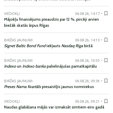
VIEDOKĻI
06.08.26, 14:17
Mājokļu finansējums pieaudzis par 12 %, pircēji arvien
biežāk skatās ārpus Rīgas
BIRŽAS JAUNUMI
06.08.26, 14:13
Signet Baltic Bond Fund
iekļauts
Nasdaq Riga
biržā
BIRŽAS JAUNUMI
06.08.26, 10:55
Indexo
un
Indexo banka
palielinājušas pamatkapitālu
BIRŽAS JAUNUMI
06.08.26, 09:36
Preses Nama Kvartāls
piesaistījis jaunus nomniekus
VIEDOKĻI
06.08.26, 09:21
Naudas glabāšana mājās var izmaksāt simtiem eiro gadā