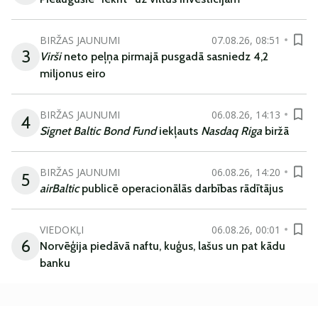
BIRŽAS JAUNUMI
07.08.26, 08:51
3
Virši
neto peļņa pirmajā pusgadā sasniedz 4,2
miljonus eiro
BIRŽAS JAUNUMI
06.08.26, 14:13
4
Signet Baltic Bond Fund
iekļauts
Nasdaq Riga
biržā
BIRŽAS JAUNUMI
06.08.26, 14:20
5
airBaltic
publicē operacionālās darbības rādītājus
VIEDOKĻI
06.08.26, 00:01
6
Norvēģija piedāvā naftu, kuģus, lašus un pat kādu
banku