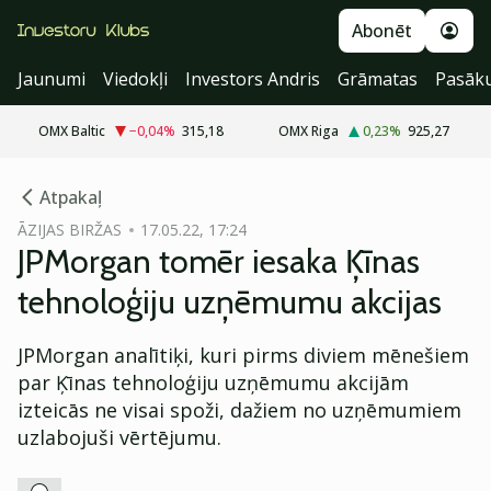
Abonēt
Jaunumi
Viedokļi
Investors Andris
Grāmatas
Pasāk
OMX Baltic
−0,04
%
315,18
OMX Riga
0,23
%
925,27
cebook
cebook
Atpakaļ
Twitter)
Twitter)
ĀZIJAS BIRŽAS
17.05.22, 17:24
JPMorgan tomēr iesaka Ķīnas
kedIn
kedIn
tehnoloģiju uzņēmumu akcijas
ail
ail
JPMorgan analītiķi, kuri pirms diviem mēnešiem
k
k
par Ķīnas tehnoloģiju uzņēmumu akcijām
izteicās ne visai spoži, dažiem no uzņēmumiem
uzlabojuši vērtējumu.