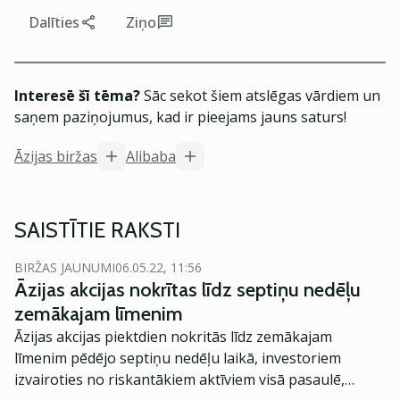
Dalīties
Ziņo
Interesē šī tēma?
Sāc sekot šiem atslēgas vārdiem un
saņem paziņojumus, kad ir pieejams jauns saturs!
Āzijas biržas
Alibaba
SAISTĪTIE RAKSTI
BIRŽAS JAUNUMI
06.05.22, 11:56
Āzijas akcijas nokrītas līdz septiņu nedēļu
zemākajam līmenim
Āzijas akcijas piektdien nokritās līdz zemākajam
līmenim pēdējo septiņu nedēļu laikā, investoriem
izvairoties no riskantākiem aktīviem visā pasaulē,