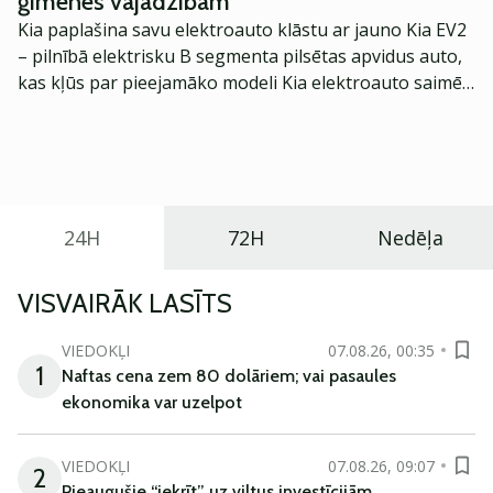
ģimenes vajadzībām
Kia paplašina savu elektroauto klāstu ar jauno Kia EV2
– pilnībā elektrisku B segmenta pilsētas apvidus auto,
kas kļūs par pieejamāko modeli Kia elektroauto saimē
Eiropā. Modelis izstrādāts ar mērķi piedāvāt ģimenēm
praktisku un tehnoloģiski modernu automobili
ikdienas vajadzībām.
24H
72H
Nedēļa
VISVAIRĀK LASĪTS
VIEDOKĻI
07.08.26, 00:35
1
Naftas cena zem 80 dolāriem; vai pasaules
ekonomika var uzelpot
VIEDOKĻI
07.08.26, 09:07
2
Pieaugušie “iekrīt” uz viltus investīcijām