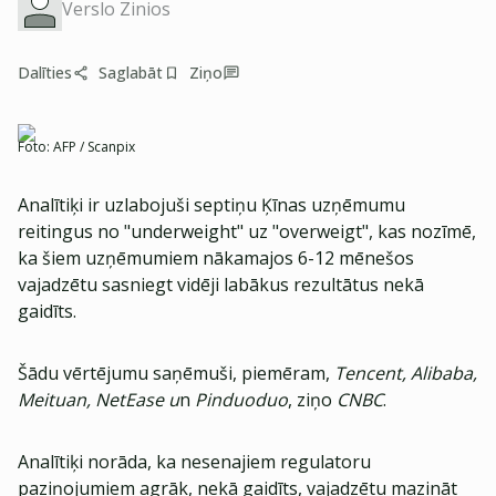
Verslo Zinios
Dalīties
Saglabāt
Ziņo
Foto:
AFP / Scanpix
Analītiķi ir uzlabojuši septiņu Ķīnas uzņēmumu
reitingus no "underweight" uz "overweigt", kas nozīmē,
ka šiem uzņēmumiem nākamajos 6-12 mēnešos
vajadzētu sasniegt vidēji labākus rezultātus nekā
gaidīts.
Šādu vērtējumu saņēmuši, piemēram,
Tencent, Alibaba,
Meituan, NetEase u
n
Pinduoduo
, ziņo
CNBC
.
Analītiķi norāda, ka nesenajiem regulatoru
paziņojumiem agrāk, nekā gaidīts, vajadzētu mazināt