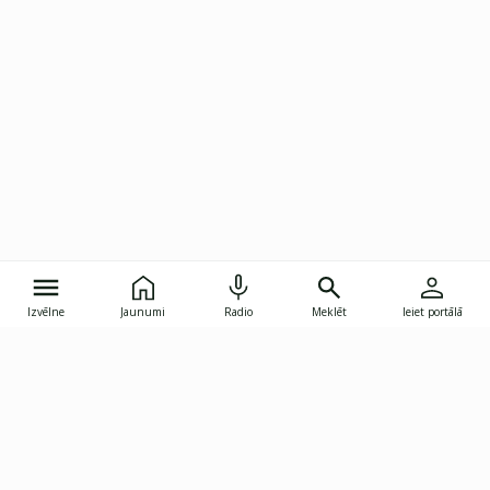
Izvēlne
Jaunumi
Radio
Meklēt
Ieiet portālā
Gunāra Astras iela 8B, Rīga, LV-1082