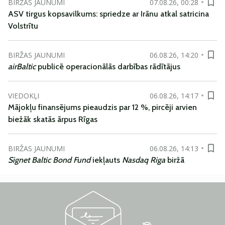
BIRŽAS JAUNUMI
07.08.26, 00:28
ASV tirgus kopsavilkums: spriedze ar Irānu atkal satricina
Volstrītu
BIRŽAS JAUNUMI
06.08.26, 14:20
airBaltic
publicē operacionālās darbības rādītājus
VIEDOKĻI
06.08.26, 14:17
Mājokļu finansējums pieaudzis par 12 %, pircēji arvien
biežāk skatās ārpus Rīgas
BIRŽAS JAUNUMI
06.08.26, 14:13
Signet Baltic Bond Fund
iekļauts
Nasdaq Riga
biržā