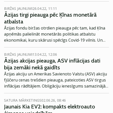
baidoties, ka augstākas Amerikas Savienoto Valstu
(ASV) procentu likmes un Ķīnas Covid-zero politikas
BIRŽAS JAUNUMI
26.04.22, 11:11
stiprināšana varētu spēcīgi ietekmēt ekonomikas
Āzijas tirgi pieauga pēc Ķīnas monetārā
izaugsmi.
atbalsta
Āzijas fondu biržas otrdien pieauga pēc tam, kad Ķīna
apņēmās palielināt monetārās politikas atbalstu
ekonomikai, kuru skārusi spēcīgs Covid-19 vilnis. Un
Amerikas Savienoto Valstu (ASV), kā arī Eiropas fondu
biržā tirgoto nākotnes līgumu prognozes ir augstākas.
BIRŽAS JAUNUMI
13.04.22, 12:06
Āzijas akcijas pieauga, ASV inflācijas dati
bija zemāki nekā gaidīts
Āzijas akciju un Amerikas Savienoto Valstu (ASV) akciju
fjūčeru cenas trešdien pieauga, pateicoties ASV tirgus
inflācijas rādītājiem. Obligāciju ienesīgums samazinājās,
jo investori joprojām izvērtēja inflācijas riskus.
SATURA MĀRKETINGS
02.06.26, 08:46
Jaunais Kia EV2: kompakts elektroauto