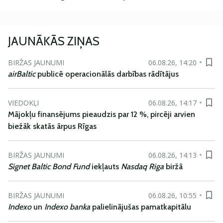
JAUNĀKĀS ZIŅAS
BIRŽAS JAUNUMI
06.08.26, 14:20
airBaltic
publicē operacionālās darbības rādītājus
VIEDOKĻI
06.08.26, 14:17
Mājokļu finansējums pieaudzis par 12 %, pircēji arvien
biežāk skatās ārpus Rīgas
BIRŽAS JAUNUMI
06.08.26, 14:13
Signet Baltic Bond Fund
iekļauts
Nasdaq Riga
biržā
BIRŽAS JAUNUMI
06.08.26, 10:55
Indexo
un
Indexo banka
palielinājušas pamatkapitālu