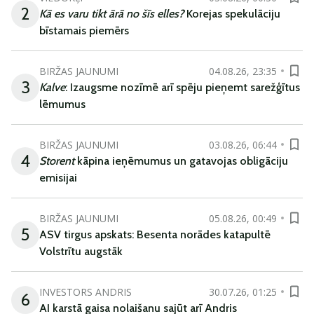
2
Kā es varu tikt ārā no šīs elles?
Korejas spekulāciju
bīstamais piemērs
BIRŽAS JAUNUMI
04.08.26, 23:35
3
Kalve
: Izaugsme nozīmē arī spēju pieņemt sarežģītus
lēmumus
BIRŽAS JAUNUMI
03.08.26, 06:44
4
Storent
kāpina ieņēmumus un gatavojas obligāciju
emisijai
BIRŽAS JAUNUMI
05.08.26, 00:49
5
ASV tirgus apskats: Besenta norādes katapultē
Volstrītu augstāk
INVESTORS ANDRIS
30.07.26, 01:25
6
AI karstā gaisa nolaišanu sajūt arī Andris