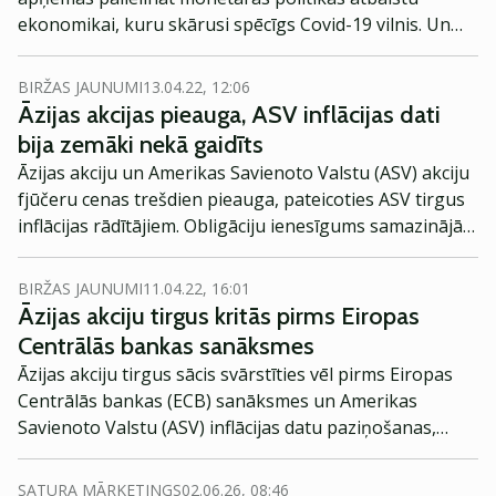
ekonomikai, kuru skārusi spēcīgs Covid-19 vilnis. Un
Amerikas Savienoto Valstu (ASV), kā arī Eiropas fondu
biržā tirgoto nākotnes līgumu prognozes ir augstākas.
BIRŽAS JAUNUMI
13.04.22, 12:06
Āzijas akcijas pieauga, ASV inflācijas dati
bija zemāki nekā gaidīts
Āzijas akciju un Amerikas Savienoto Valstu (ASV) akciju
fjūčeru cenas trešdien pieauga, pateicoties ASV tirgus
inflācijas rādītājiem. Obligāciju ienesīgums samazinājās,
jo investori joprojām izvērtēja inflācijas riskus.
BIRŽAS JAUNUMI
11.04.22, 16:01
Āzijas akciju tirgus kritās pirms Eiropas
Centrālās bankas sanāksmes
Āzijas akciju tirgus sācis svārstīties vēl pirms Eiropas
Centrālās bankas (ECB) sanāksmes un Amerikas
Savienoto Valstu (ASV) inflācijas datu paziņošanas,
savukārt eiro "atslābināja" galēji labējo ekstrēmistu
sakāve Francijas prezidenta vēlēšanu pirmajā kārtā.
SATURA MĀRKETINGS
02.06.26, 08:46