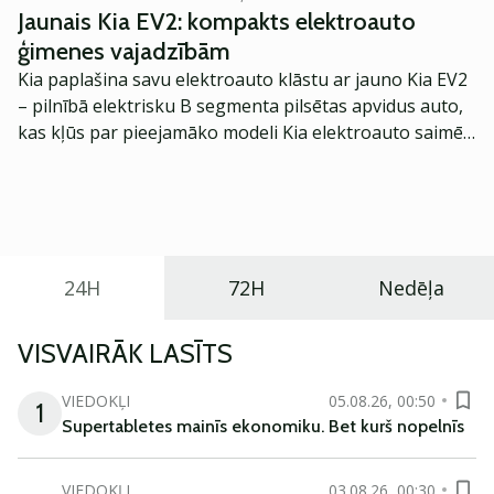
Jaunais Kia EV2: kompakts elektroauto
ģimenes vajadzībām
Kia paplašina savu elektroauto klāstu ar jauno Kia EV2
– pilnībā elektrisku B segmenta pilsētas apvidus auto,
kas kļūs par pieejamāko modeli Kia elektroauto saimē
Eiropā. Modelis izstrādāts ar mērķi piedāvāt ģimenēm
praktisku un tehnoloģiski modernu automobili
ikdienas vajadzībām.
24H
72H
Nedēļa
VISVAIRĀK LASĪTS
VIEDOKĻI
05.08.26, 00:50
1
Supertabletes mainīs ekonomiku. Bet kurš nopelnīs
VIEDOKĻI
03.08.26, 00:30