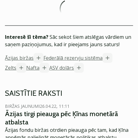
Interesē šī tēma?
Sāc sekot šiem atslēgas vārdiem un
saņem paziņojumus, kad ir pieejams jauns saturs!
Āzijas biržas
Federālā rezervju sistēma
Zelts
Nafta
ASV dolārs
SAISTĪTIE RAKSTI
BIRŽAS JAUNUMI
26.04.22, 11:11
Āzijas tirgi pieauga pēc Ķīnas monetārā
atbalsta
Āzijas fondu biržas otrdien pieauga pēc tam, kad Ķīna
apņēmās palielināt monetārās politikas atbalstu