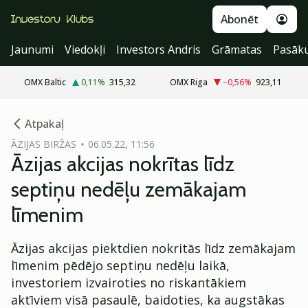
Abonēt
Jaunumi
Viedokļi
Investors Andris
Grāmatas
Pasāk
OMX Baltic
0,11
%
315,32
OMX Riga
−0,56
%
923,11
cebook
Atpakaļ
Twitter)
ĀZIJAS BIRŽAS
06.05.22, 11:56
Āzijas akcijas nokrītas līdz
kedIn
septiņu nedēļu zemākajam
ail
līmenim
k
Āzijas akcijas piektdien nokritās līdz zemākajam
līmenim pēdējo septiņu nedēļu laikā,
investoriem izvairoties no riskantākiem
aktīviem visā pasaulē, baidoties, ka augstākas