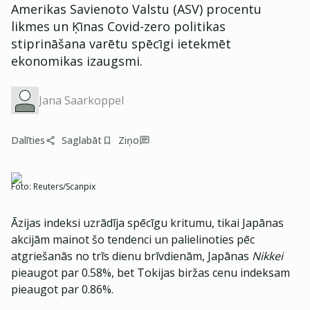
Amerikas Savienoto Valstu (ASV) procentu
likmes un Ķīnas Covid-zero politikas
stiprināšana varētu spēcīgi ietekmēt
ekonomikas izaugsmi.
Jana Saarkoppel
Dalīties
Saglabāt
Ziņo
Foto:
Reuters/Scanpix
Āzijas indeksi uzrādīja spēcīgu kritumu, tikai Japānas
akcijām mainot šo tendenci un palielinoties pēc
atgriešanās no trīs dienu brīvdienām, Japānas
Nikkei
pieaugot par 0.58%, bet Tokijas biržas cenu indeksam
pieaugot par 0.86%.