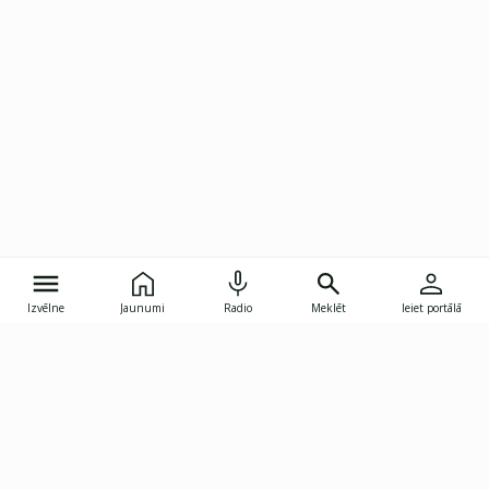
Izvēlne
Jaunumi
Radio
Meklēt
Ieiet portālā
Gunāra Astras iela 8B, Rīga, LV-1082
janis.skupelis@investoruklubs.lv