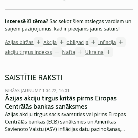
Interesē šī tēma?
Sāc sekot šiem atslēgas vārdiem un
saņem paziņojumus, kad ir pieejams jauns saturs!
Āzijas biržas
Akcija
obligācija
Inflācija
akciju tirgus indekss
Nafta
Ukraina
SAISTĪTIE RAKSTI
BIRŽAS JAUNUMI
11.04.22, 16:01
Āzijas akciju tirgus kritās pirms Eiropas
Centrālās bankas sanāksmes
Āzijas akciju tirgus sācis svārstīties vēl pirms Eiropas
Centrālās bankas (ECB) sanāksmes un Amerikas
Savienoto Valstu (ASV) inflācijas datu paziņošanas,
savukārt eiro "atslābināja" galēji labējo ekstrēmistu