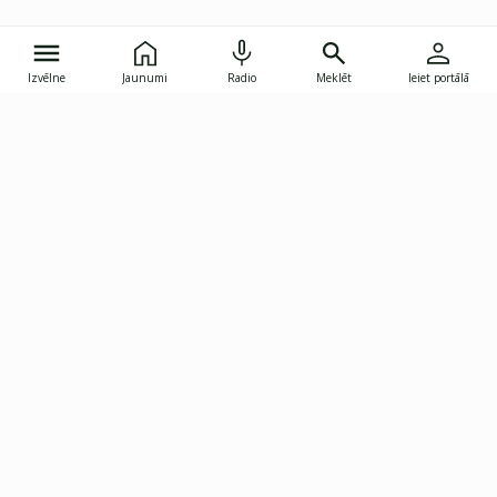
Izvēlne
Jaunumi
Radio
Meklēt
Ieiet portālā
Gunāra Astras iela 8B, Rīga, LV-1082
janis.skupelis@investoruklubs.lv
Abonē
Abonē jaunumus
Reklāma
Publikāciju lietošanas
Vispārējie noteikumi
tiesības
Privātuma politika
Pārtraukt abonēšanu
Iestatījumu pārvaldība