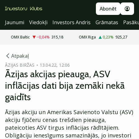
Abonēt
Jaunumi
Viedokļi
Investors Andris
Grāmatas
Pasāk
OMX Baltic
−0,04
%
315,18
OMX Riga
0,23
%
925,27
cebook
Atpakaļ
Twitter)
ĀZIJAS BIRŽAS
13.04.22, 12:06
Āzijas akcijas pieauga, ASV
kedIn
inflācijas dati bija zemāki nekā
ail
gaidīts
k
Āzijas akciju un Amerikas Savienoto Valstu (ASV)
akciju fjūčeru cenas trešdien pieauga,
pateicoties ASV tirgus inflācijas rādītājiem.
Obligāciju ienesīgums samazinājās, jo investori