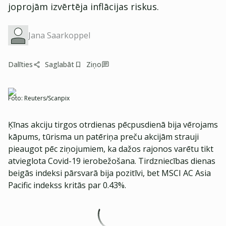
joprojām izvērtēja inflācijas riskus.
Jana Saarkoppel
Dalīties
Saglabāt
Ziņo
Foto:
Reuters/Scanpix
Ķīnas akciju tirgos otrdienas pēcpusdienā bija vērojams
kāpums, tūrisma un patēriņa preču akcijām strauji
pieaugot pēc ziņojumiem, ka dažos rajonos varētu tikt
atvieglota Covid-19 ierobežošana. Tirdzniecības dienas
beigās indeksi pārsvarā bija pozitīvi, bet MSCI AC Asia
Pacific indekss kritās par 0.43%.