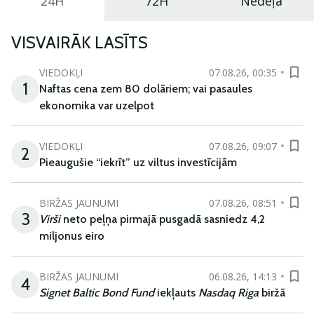
24H
72H
Nedēļa
VISVAIRĀK LASĪTS
VIEDOKĻI
07.08.26, 00:35
1
Naftas cena zem 80 dolāriem; vai pasaules
ekonomika var uzelpot
VIEDOKĻI
07.08.26, 09:07
2
Pieaugušie “iekrīt” uz viltus investīcijām
BIRŽAS JAUNUMI
07.08.26, 08:51
3
Virši
neto peļņa pirmajā pusgadā sasniedz 4,2
miljonus eiro
BIRŽAS JAUNUMI
06.08.26, 14:13
4
Signet Baltic Bond Fund
iekļauts
Nasdaq Riga
biržā