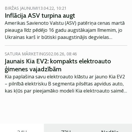
sakāve Francijas prezidenta vēlēšanu pirmajā kārtā.
BIRŽAS JAUNUMI
13.04.22, 10:21
Inflācija ASV turpina augt
Amerikas Savienoto Valstu (ASV) patēriņa cenas martā
pieauga līdz pēdējo 16 gadu augstākajam līmemim, jo
Ukrainas karš ir būtiski paaugstinājis degvielas
izmaksas. Tas palielina iespējamību, ka Federālā
rezervju sistēma (FRS) tuvākajā laikā paaugstinās
SATURA MĀRKETINGS
02.06.26, 08:46
procentu likmes par 50 bāzes punktiem, ziņo Reuters.
Jaunais Kia EV2: kompakts elektroauto
ģimenes vajadzībām
Kia paplašina savu elektroauto klāstu ar jauno Kia EV2
– pilnībā elektrisku B segmenta pilsētas apvidus auto,
kas kļūs par pieejamāko modeli Kia elektroauto saimē
Eiropā. Modelis izstrādāts ar mērķi piedāvāt ģimenēm
praktisku un tehnoloģiski modernu automobili
ikdienas vajadzībām.