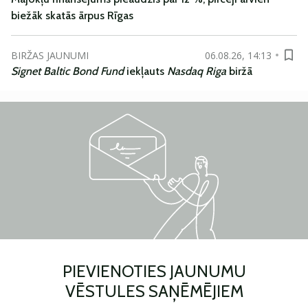
biežāk skatās ārpus Rīgas
BIRŽAS JAUNUMI
06.08.26, 14:13
Signet Baltic Bond Fund
iekļauts
Nasdaq Riga
biržā
PIEVIENOTIES JAUNUMU
VĒSTULES SAŅĒMĒJIEM