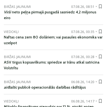
BIRŽAS JAUNUMI
07.08.26, 08:51
Virši
neto peļņa pirmajā pusgadā sasniedz 4,2 miljonus
eiro
VIEDOKĻI
07.08.26, 00:35
Naftas cena zem 80 dolāriem; vai pasaules ekonomika var
uzelpot
BIRŽAS JAUNUMI
07.08.26, 00:28
ASV tirgus kopsavilkums: spriedze ar Irānu atkal satricina
Volstrītu
BIRŽAS JAUNUMI
06.08.26, 14:20
airBaltic
publicē operacionālās darbības rādītājus
VIEDOKĻI
06.08.26, 14:17
Mājokļu finansējums pieaudzis par 12 %, pircēji arvien