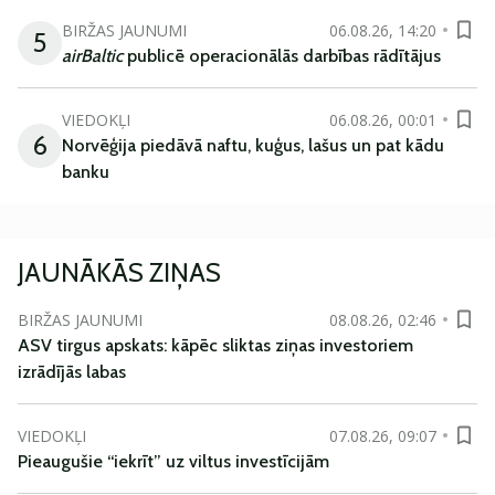
BIRŽAS JAUNUMI
06.08.26, 14:20
5
airBaltic
publicē operacionālās darbības rādītājus
VIEDOKĻI
06.08.26, 00:01
6
Norvēģija piedāvā naftu, kuģus, lašus un pat kādu
banku
JAUNĀKĀS ZIŅAS
BIRŽAS JAUNUMI
08.08.26, 02:46
ASV tirgus apskats: kāpēc sliktas ziņas investoriem
izrādījās labas
VIEDOKĻI
07.08.26, 09:07
Pieaugušie “iekrīt” uz viltus investīcijām