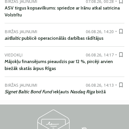
BIRŽAS JAUNUMI
07.08.26, 00:28
ASV tirgus kopsavilkums: spriedze ar Irānu atkal satricina
Volstrītu
BIRŽAS JAUNUMI
06.08.26, 14:20
airBaltic
publicē operacionālās darbības rādītājus
VIEDOKĻI
06.08.26, 14:17
Mājokļu finansējums pieaudzis par 12 %, pircēji arvien
biežāk skatās ārpus Rīgas
BIRŽAS JAUNUMI
06.08.26, 14:13
Signet Baltic Bond Fund
iekļauts
Nasdaq Riga
biržā