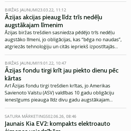
BIRŽAS JAUNUMI
23.03.22, 11:12
Āzijas akcijas pieaug līdz trīs nedēļu
augstākajam līmenim
Āzijas biržas trešdien sasniedza pēdējo trīs nedēļu
augstāko līmeni, jo obligācijas, kas “bēga no naudas”,
atgriezās tehnoloģiju un citās iepriekš izpostītajās
nozarēs, savukārt iespēja, ka Ukrainas konflikts varētu
vēl vairāk kaitēt piegādēm, neļāva naftas un izejvielu
BIRŽAS JAUNUMI
19.01.22, 10:47
cenām atrasties augstā līmenī.
Āzijas fondu tirgi krīt jau piekto dienu pēc
kārtas
Arī Āzijas fondu tirgi trešdien krītas, jo Amerikas
Savienoto Valstu (ASV) valdības 10 gadu obligāciju
ienesīgums pieauga līdz divu gadu augstākajam
līmenim un globālais tehnoloģiju sektora pārdošanas
vilnis izraisīja pesimismu, ziņo
Reuters
.
SATURA MĀRKETINGS
02.06.26, 08:46
Jaunais Kia EV2: kompakts elektroauto