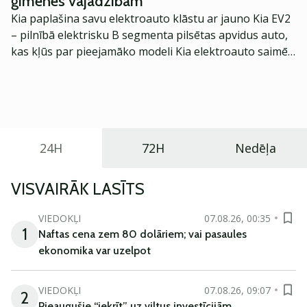
ģimenes vajadzībām
Kia paplašina savu elektroauto klāstu ar jauno Kia EV2
– pilnībā elektrisku B segmenta pilsētas apvidus auto,
kas kļūs par pieejamāko modeli Kia elektroauto saimē
Eiropā. Modelis izstrādāts ar mērķi piedāvāt ģimenēm
praktisku un tehnoloģiski modernu automobili
ikdienas vajadzībām.
24H
72H
Nedēļa
VISVAIRĀK LASĪTS
VIEDOKĻI
07.08.26, 00:35
1
Naftas cena zem 80 dolāriem; vai pasaules
ekonomika var uzelpot
VIEDOKĻI
07.08.26, 09:07
2
Pieaugušie “iekrīt” uz viltus investīcijām