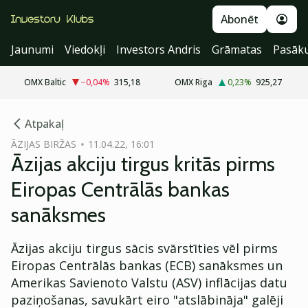
Abonēt
Jaunumi
Viedokļi
Investors Andris
Grāmatas
Pasāk
OMX Baltic
−0,04
%
315,18
OMX Riga
0,23
%
925,27
cebook
Atpakaļ
Twitter)
ĀZIJAS BIRŽAS
11.04.22, 16:01
Āzijas akciju tirgus kritās pirms
kedIn
Eiropas Centrālās bankas
ail
sanāksmes
k
Āzijas akciju tirgus sācis svārstīties vēl pirms
Eiropas Centrālās bankas (ECB) sanāksmes un
Amerikas Savienoto Valstu (ASV) inflācijas datu
paziņošanas, savukārt eiro "atslābināja" galēji