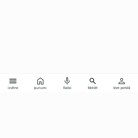
Izvēlne
Jaunumi
Radio
Meklēt
Ieiet portālā
Gunāra Astras iela 8B, Rīga, LV-1082