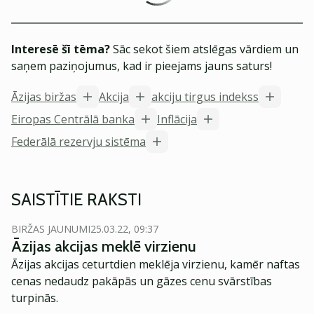
Interesē šī tēma?
Sāc sekot šiem atslēgas vārdiem un
saņem paziņojumus, kad ir pieejams jauns saturs!
Āzijas biržas
Akcija
akciju tirgus indekss
Eiropas Centrālā banka
Inflācija
Federālā rezervju sistēma
SAISTĪTIE RAKSTI
BIRŽAS JAUNUMI
25.03.22, 09:37
Āzijas akcijas meklē virzienu
Āzijas akcijas ceturtdien meklēja virzienu, kamēr naftas
cenas nedaudz pakāpās un gāzes cenu svārstības
turpinās.