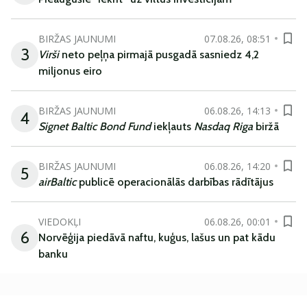
BIRŽAS JAUNUMI
07.08.26, 08:51
3
Virši
neto peļņa pirmajā pusgadā sasniedz 4,2
miljonus eiro
BIRŽAS JAUNUMI
06.08.26, 14:13
4
Signet Baltic Bond Fund
iekļauts
Nasdaq Riga
biržā
BIRŽAS JAUNUMI
06.08.26, 14:20
5
airBaltic
publicē operacionālās darbības rādītājus
VIEDOKĻI
06.08.26, 00:01
6
Norvēģija piedāvā naftu, kuģus, lašus un pat kādu
banku