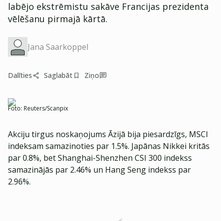
labējo ekstrēmistu sakāve Francijas prezidenta
vēlēšanu pirmajā kārtā.
Jana Saarkoppel
Dalīties
Saglabāt
Ziņo
Foto:
Reuters/Scanpix
Akciju tirgus noskaņojums Āzijā bija piesardzīgs, MSCI
indeksam samazinoties par 1.5%. Japānas Nikkei kritās
par 0.8%, bet Shanghai-Shenzhen CSI 300 indekss
samazinājās par 2.46% un Hang Seng indekss par
2.96%.