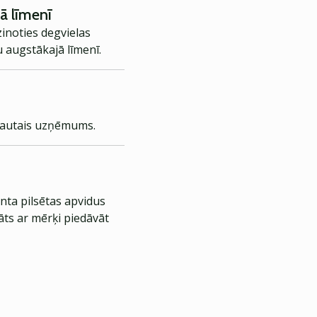
ā līmenī
inoties degvielas
u augstākajā līmenī.
kļautais uzņēmums.
nta pilsētas apvidus
āts ar mērķi piedāvāt