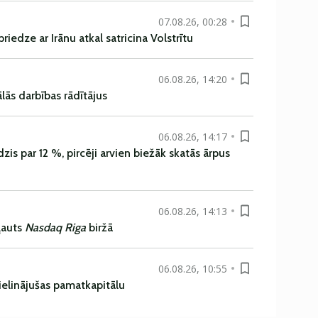
07.08.26, 00:28
iedze ar Irānu atkal satricina Volstrītu
06.08.26, 14:20
ās darbības rādītājus
06.08.26, 14:17
is par 12 %, pircēji arvien biežāk skatās ārpus
06.08.26, 14:13
ļauts
Nasdaq Riga
biržā
06.08.26, 10:55
ielinājušas pamatkapitālu