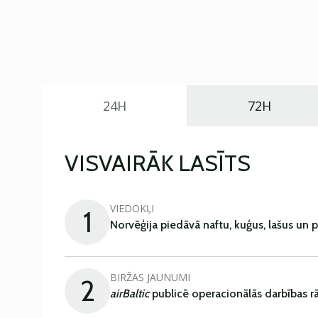
24H
72H
VISVAIRĀK LASĪTS
VIEDOKĻI
1
Norvēģija piedāvā naftu, kuģus, lašus un 
BIRŽAS JAUNUMI
2
airBaltic
publicē operacionālās darbības rā