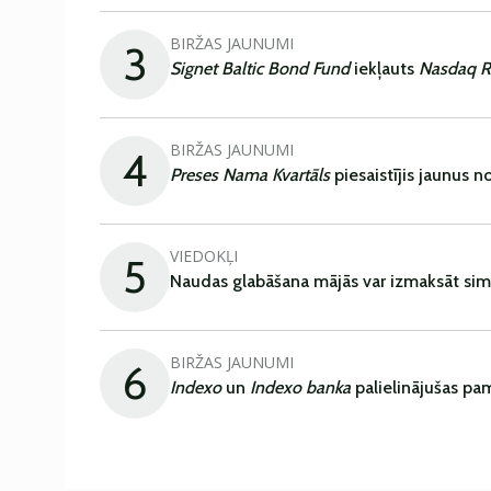
BIRŽAS JAUNUMI
3
Signet Baltic Bond Fund
iekļauts
Nasdaq R
BIRŽAS JAUNUMI
4
Preses Nama Kvartāls
piesaistījis jaunus 
VIEDOKĻI
5
Naudas glabāšana mājās var izmaksāt sim
BIRŽAS JAUNUMI
6
Indexo
un
Indexo banka
palielinājušas pa