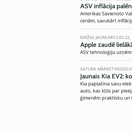
ASV inflācija palē
Amerikas Savienoto Val
cenām, savukārt inflāci
BIRŽAS JAUNUMI
12.05.22,
Apple zaudē lielākā
ASV tehnoloģiju uzņēmu
SATURA MĀRKETINGS
02.0
Jaunais Kia EV2: 
Kia paplašina savu elek
auto, kas kļūs par piee
ģimenēm praktisku un t