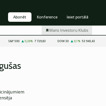
Pašapkalpošanās
Abonēt
Abonēt
Konference
Ieiet portālā
Mans Investoru Klubs
S&P 500
0,26
%
7 729,83
DOW 30
0,1
%
53 940,43
ēgušas
ricinājumiem
ensēja