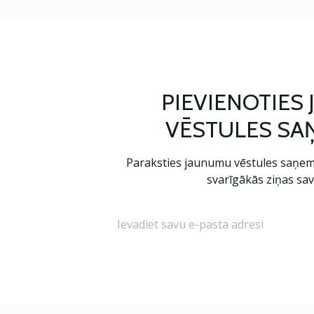
PIEVIENOTIES
VĒSTULES SA
Paraksties jaunumu vēstules saņem
svarīgākās ziņas sav