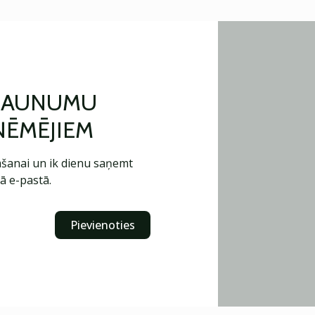
 JAUNUMU
ŅĒMĒJIEM
šanai un ik dienu saņemt
ā e-pastā.
Pievienoties