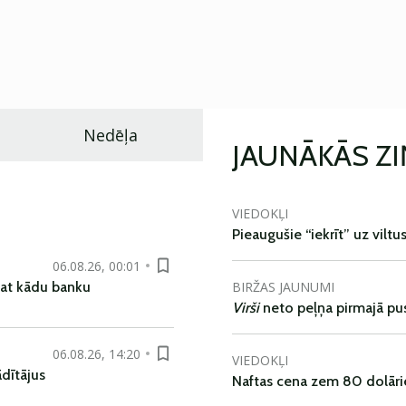
Nedēļa
JAUNĀKĀS Z
VIEDOKĻI
Pieaugušie “iekrīt” uz viltu
06.08.26, 00:01
BIRŽAS JAUNUMI
pat kādu banku
Virši
neto peļņa pirmajā pu
06.08.26, 14:20
VIEDOKĻI
dītājus
Naftas cena zem 80 dolāri