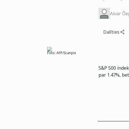
Aivar Õe
Dalīties
Foto:
AFP/Scanpix
S&P 500 indek
par 1.47%, bet