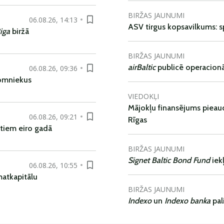
BIRŽAS JAUNUMI
06.08.26, 14:13
ASV tirgus kopsavilkums: spr
iga
biržā
BIRŽAS JAUNUMI
airBaltic
publicē operacionāl
06.08.26, 09:36
nomniekus
VIEDOKĻI
Mājokļu finansējums pieaudz
06.08.26, 09:21
Rīgas
tiem eiro gadā
BIRŽAS JAUNUMI
Signet Baltic Bond Fund
iek
06.08.26, 10:55
matkapitālu
BIRŽAS JAUNUMI
Indexo
un
Indexo banka
pal