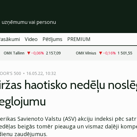
Pasākumi
Video
Pētījums
PREMIUM
OMX Tallinn
−0,06
%
2 157,09
OMX Vilnius
−0,16
%
1 501,55
OOR'S 500
16.05.22, 10:32
ržas haotisko nedēļu nosl
ieglojumu
rikas Savienoto Valstu (ASV) akciju indeksi pēc sat
edēļas beigās tomēr pieauga un vismaz daļēji komp
 dienu zaudējumus.