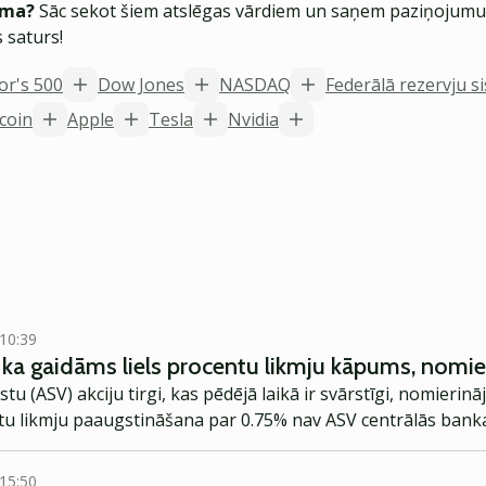
ēma?
Sāc sekot šiem atslēgas vārdiem un saņem paziņojumus
 saturs!
or's 500
Dow Jones
NASDAQ
Federālā rezervju s
tcoin
Apple
Tesla
Nvidia
 10:39
ka gaidāms liels procentu likmju kāpums, nomie
u (ASV) akciju tirgi, kas pēdējā laikā ir svārstīgi, nomierinā
ntu likmju paaugstināšana par 0.75% nav ASV centrālās banka
 15:50