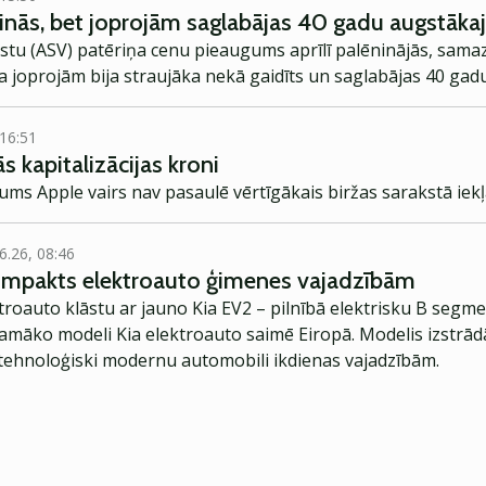
ninās, bet joprojām saglabājas 40 gadu augstākaj
stu (ASV) patēriņa cenu pieaugums aprīlī palēninājās, samaz
ja joprojām bija straujāka nekā gaidīts un saglabājas 40 gad
 16:51
s kapitalizācijas kroni
ms Apple vairs nav pasaulē vērtīgākais biržas sarakstā ie
6.26, 08:46
kompakts elektroauto ģimenes vajadzībām
troauto klāstu ar jauno Kia EV2 – pilnībā elektrisku B segme
jamāko modeli Kia elektroauto saimē Eiropā. Modelis izstrād
ehnoloģiski modernu automobili ikdienas vajadzībām.