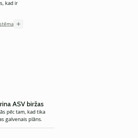
, kad ir
istēma
rina ASV biržas
jās pēc tam, kad tika
s galvenais plāns.