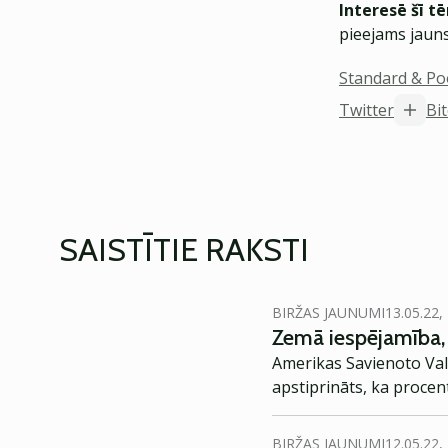
Interesē šī t
pieejams jauns
Standard & Po
Twitter
Bi
SAISTĪTIE RAKSTI
BIRŽAS JAUNUMI
13.05.22,
Zemā iespējamība, 
Amerikas Savienoto Valst
apstiprināts, ka proce
BIRŽAS JAUNUMI
12.05.22,