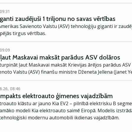
 09:31
anti zaudējuši 1 triljonu no savas vērtības
Amerikas Savienoto Valstu (ASV) tehnoloģiju giganti ir zaudēju
ējās tirgus vērtības.
 09:09
 ļaut Maskavai maksāt parādus ASV dolāros
turpināt ļaut Maskavai maksāt Krievijas ārējos parādus ASV 
noto Valstu (ASV) finanšu ministre Dženeta Jellena (Janet Ye
6.26, 08:46
kompakts elektroauto ģimenes vajadzībām
troauto klāstu ar jauno Kia EV2 – pilnībā elektrisku B segme
jamāko modeli Kia elektroauto saimē Eiropā. Modelis izstrād
ehnoloģiski modernu automobili ikdienas vajadzībām.