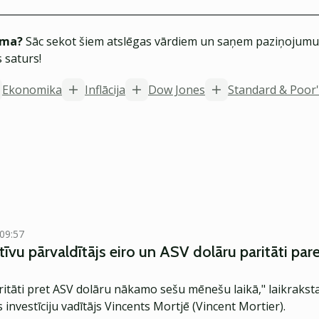
ēma?
Sāc sekot šiem atslēgas vārdiem un saņem paziņojumus
 saturs!
Ekonomika
Inflācija
Dow Jones
Standard & Poor'
 09:57
ktīvu pārvaldītājs eiro un ASV dolāru paritāti par
itāti pret ASV dolāru nākamo sešu mēnešu laikā," laikrakst
 investīciju vadītājs Vincents Mortjē (Vincent Mortier).