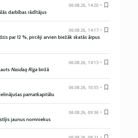
06.08.26, 14:20
ās darbības rādītājus
06.08.26, 14:17
is par 12 %, pircēji arvien biežāk skatās ārpus
06.08.26, 14:13
ļauts
Nasdaq Riga
biržā
06.08.26, 10:55
ielinājušas pamatkapitālu
06.08.26, 09:36
istījis jaunus nomniekus
06.08.26, 09:21