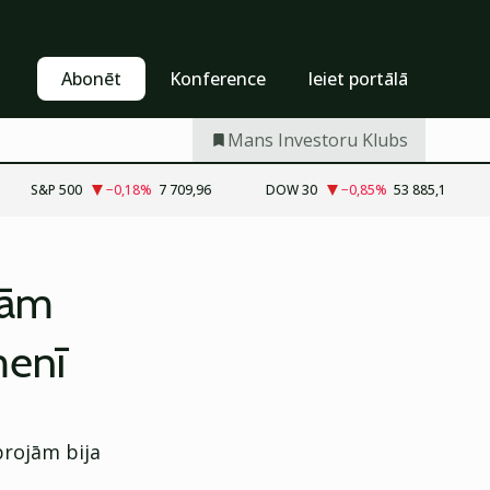
Pašapkalpošanās
Abonēt
Abonēt
Konference
Ieiet portālā
Mans Investoru Klubs
S&P 500
−0,18
%
7 709,96
DOW 30
−0,85
%
53 885,1
ojām
menī
projām bija