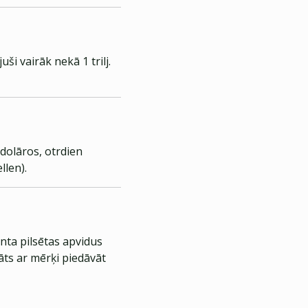
ši vairāk nekā 1 trilj.
dolāros, otrdien
llen).
nta pilsētas apvidus
āts ar mērķi piedāvāt