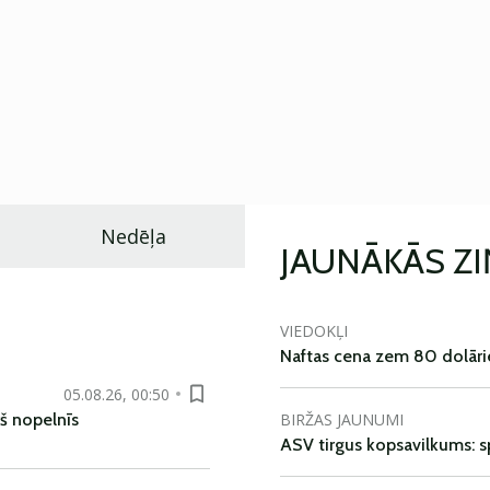
Nedēļa
JAUNĀKĀS Z
VIEDOKĻI
Naftas cena zem 80 dolāri
05.08.26, 00:50
BIRŽAS JAUNUMI
š nopelnīs
ASV tirgus kopsavilkums: spr