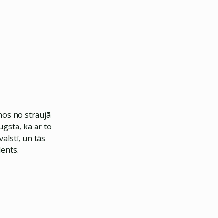
nos no straujā
ugsta, ka ar to
alstī, un tās
ents.