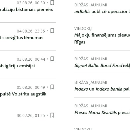
03.08.26, 00:30
BIRŽAS JAUNUMI
kulāciju bīstamais piemērs
airBaltic
publicē operacionāl
VIEDOKĻI
04.08.26, 23:35
Mājokļu finansējums pieaudz
t sarežģītus lēmumus
Rīgas
BIRŽAS JAUNUMI
03.08.26, 06:44
Signet Baltic Bond Fund
iek
ligāciju emisijai
BIRŽAS JAUNUMI
05.08.26, 00:49
Indexo
un
Indexo banka
pal
pultē Volstrītu augstāk
BIRŽAS JAUNUMI
Preses Nama Kvartāls
piesa
30.07.26, 01:25
VIEDOKĻI