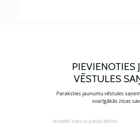
PIEVIENOTIES
VĒSTULES SA
Paraksties jaunumu vēstules saņem
svarīgākās ziņas sav