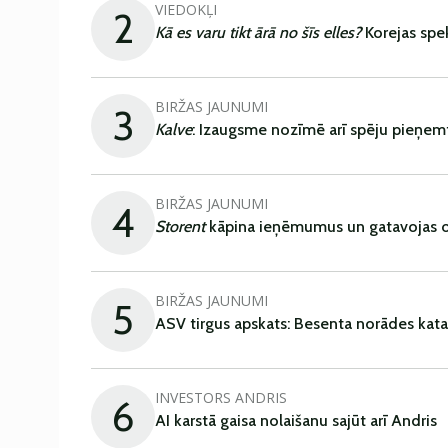
VIEDOKĻI
2
Kā es varu tikt ārā no šīs elles?
Korejas spe
BIRŽAS JAUNUMI
3
Kalve
: Izaugsme nozīmē arī spēju pieņem
BIRŽAS JAUNUMI
4
Storent
kāpina ieņēmumus un gatavojas ob
BIRŽAS JAUNUMI
5
ASV tirgus apskats: Besenta norādes kata
INVESTORS ANDRIS
6
AI karstā gaisa nolaišanu sajūt arī Andris