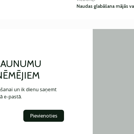
Naudas glabāšana mājās va
 JAUNUMU
ŅĒMĒJIEM
šanai un ik dienu saņemt
ā e-pastā.
Pievienoties