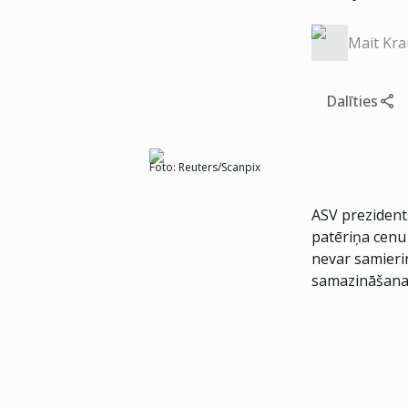
Mait Kr
Dalīties
Foto:
Reuters/Scanpix
ASV prezidents
patēriņa cenu 
nevar samierin
samazināšana 