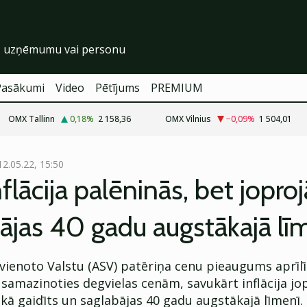
Pasākumi
Video
Pētījums
PREMIUM
OMX Tallinn
0,18
%
2 158,36
OMX Vilnius
−0,09
%
1 504,01
12.05.22, 15:50
flācija palēninās, bet jopr
ājas 40 gadu augstākajā lī
vienoto Valstu (ASV) patēriņa cenu pieaugums aprīlī
 samazinoties degvielas cenām, savukārt inflācija jo
kā gaidīts un saglabājas 40 gadu augstākajā līmenī.