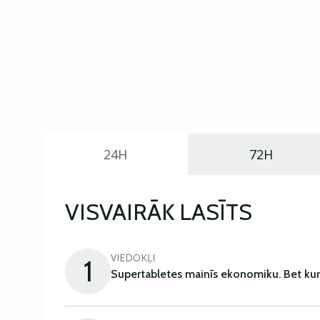
24H
72H
VISVAIRĀK LASĪTS
VIEDOKĻI
1
Supertabletes mainīs ekonomiku. Bet kur