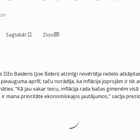
aun
Saglabāt
Ziņo
 Džo Baidens (Joe Biden) atzinīgi novērtēja nelielo atkāpša
pieauguma aprīlī, taču norādīja, ka inflācija joprojām ir tik a
āties. "Kā jau vakar teicu, inflācija rada bažas ģimenēm visā v
ir mana prioritāte ekonomiskajos jautājumos," sacīja prezid