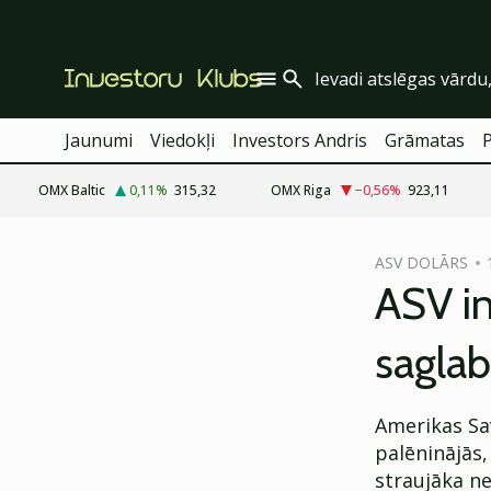
Jaunumi
Viedokļi
Investors Andris
Grāmatas
OMX Baltic
0,11
%
315,32
OMX Riga
−0,56
%
923,11
cebook
ASV DOLĀRS
Twitter)
ASV in
kedIn
saglab
ail
k
Amerikas Sa
palēninājās,
straujāka ne