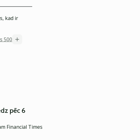
, kad ir
s 500
edz pēc 6
am Financial Times