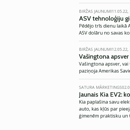
BIRŽAS JAUNUMI
11.05.22,
ASV tehnoloģiju gig
Pēdējo trīs dienu laikā 
ASV dolāru no savas kop
BIRŽAS JAUNUMI
12.05.22,
Vašingtona apsver
Vašingtona apsver, vai 
paziņoja Amerikas Savie
SATURA MĀRKETINGS
02.0
Jaunais Kia EV2: 
Kia paplašina savu elek
auto, kas kļūs par piee
ģimenēm praktisku un t