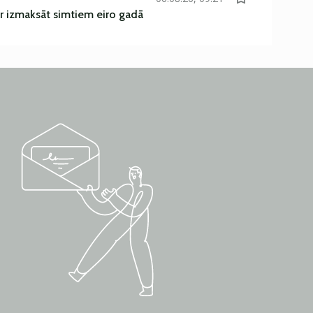
r izmaksāt simtiem eiro gadā