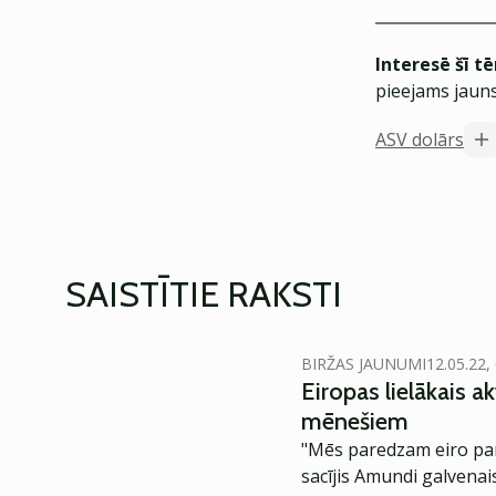
Interesē šī t
pieejams jauns
ASV dolārs
SAISTĪTIE RAKSTI
BIRŽAS JAUNUMI
12.05.22,
Eiropas lielākais a
mēnešiem
"Mēs paredzam eiro par
sacījis Amundi galvenais