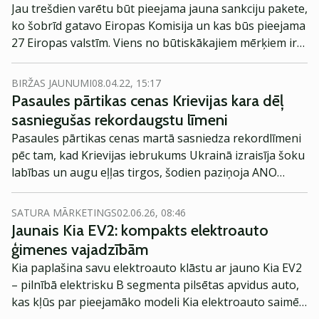
Jau trešdien varētu būt pieejama jauna sankciju pakete,
ko šobrīd gatavo Eiropas Komisija un kas būs pieejama
27 Eiropas valstīm. Viens no būtiskākajiem mērķiem ir
pakāpenisks Krievijas naftas importa aizliegums
saistībā ar Krievijas iebrukumu Ukrainā.
BIRŽAS JAUNUMI
08.04.22, 15:17
Pasaules pārtikas cenas Krievijas kara dēļ
sasniegušas rekordaugstu līmeni
Pasaules pārtikas cenas martā sasniedza rekordlīmeni
pēc tam, kad Krievijas iebrukums Ukrainā izraisīja šoku
labības un augu eļļas tirgos, šodien paziņoja ANO
Pārtikas un lauksaimniecības organizācija (FAO).
SATURA MĀRKETINGS
02.06.26, 08:46
Jaunais Kia EV2: kompakts elektroauto
ģimenes vajadzībām
Kia paplašina savu elektroauto klāstu ar jauno Kia EV2
– pilnībā elektrisku B segmenta pilsētas apvidus auto,
kas kļūs par pieejamāko modeli Kia elektroauto saimē