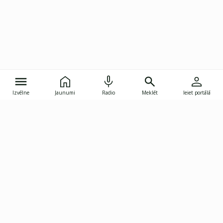
Izvēlne
Jaunumi
Radio
Meklēt
Ieiet portālā
Gunāra Astras iela 8B, Rīga, LV-1082
janis.skupelis@investoruklubs.lv
Abonē
Abonē jaunumus
Reklāma