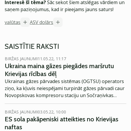
Interesē šī tēma?
Sāc sekot šiem atslēgas vārdiem un
saņem paziņojumus, kad ir pieejams jauns saturs!
valūtas
ASV dolārs
SAISTĪTIE RAKSTI
BIRŽAS JAUNUMI
11.05.22, 11:17
Ukraina maina gāzes piegādes maršrutu
Krievijas rīcības dēļ
Ukrainas gāzes pārvades sistēmas (OGTSU) operators
ziņo, ka kļuvis neiespējami turpināt gāzes pārvadi caur
Novopskovas kompresoru staciju un Sočraņivkas
savienojumu, tāpēc gāze tiks virzīta caur Sudžu.
BIRŽAS JAUNUMI
03.05.22, 10:00
ES sola pakāpeniski atteikties no Krievijas
naftas