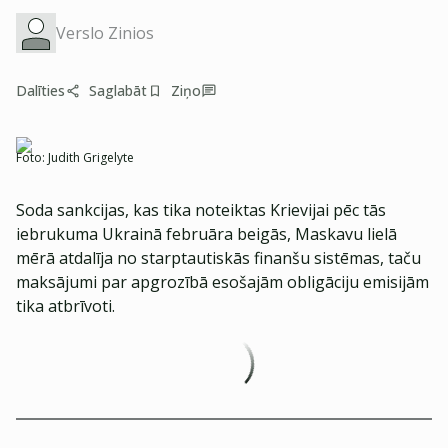
Verslo Zinios
Dalīties
Saglabāt
Ziņo
Foto:
Judith Grigelyte
Soda sankcijas, kas tika noteiktas Krievijai pēc tās
iebrukuma Ukrainā februāra beigās, Maskavu lielā
mērā atdalīja no starptautiskās finanšu sistēmas, taču
maksājumi par apgrozībā esošajām obligāciju emisijām
tika atbrīvoti.