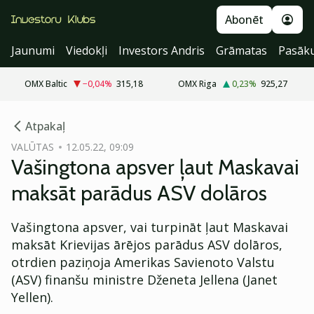
Abonēt
Jaunumi
Viedokļi
Investors Andris
Grāmatas
Pasāk
OMX Baltic
−0,04
%
315,18
OMX Riga
0,23
%
925,27
cebook
Atpakaļ
Twitter)
VALŪTAS
12.05.22, 09:09
Vašingtona apsver ļaut Maskavai
kedIn
maksāt parādus ASV dolāros
ail
Vašingtona apsver, vai turpināt ļaut Maskavai
k
maksāt Krievijas ārējos parādus ASV dolāros,
otrdien paziņoja Amerikas Savienoto Valstu
(ASV) finanšu ministre Dženeta Jellena (Janet
Yellen).