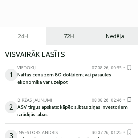
Eiropā. Modelis izstrādāts ar mērķi piedāvāt ģimenēm
praktisku un tehnoloģiski modernu automobili
ikdienas vajadzībām.
24H
72H
Nedēļa
VISVAIRĀK LASĪTS
VIEDOKĻI
07.08.26, 00:35
1
Naftas cena zem 80 dolāriem; vai pasaules
ekonomika var uzelpot
BIRŽAS JAUNUMI
08.08.26, 02:46
2
ASV tirgus apskats: kāpēc sliktas ziņas investoriem
izrādījās labas
INVESTORS ANDRIS
30.07.26, 01:25
3