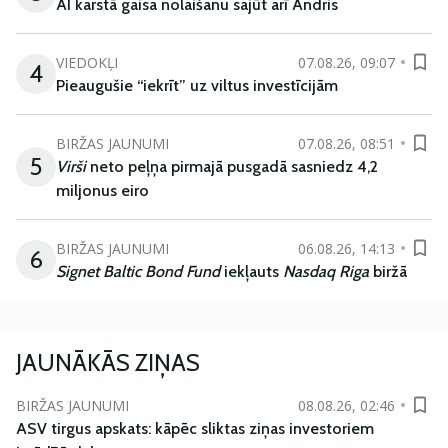
AI karstā gaisa nolaišanu sajūt arī Andris
VIEDOKĻI
07.08.26, 09:07
4
Pieaugušie “iekrīt” uz viltus investīcijām
BIRŽAS JAUNUMI
07.08.26, 08:51
5
Virši
neto peļņa pirmajā pusgadā sasniedz 4,2
miljonus eiro
BIRŽAS JAUNUMI
06.08.26, 14:13
6
Signet Baltic Bond Fund
iekļauts
Nasdaq Riga
biržā
JAUNĀKĀS ZIŅAS
BIRŽAS JAUNUMI
08.08.26, 02:46
ASV tirgus apskats: kāpēc sliktas ziņas investoriem