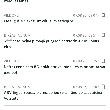
izrādījās labas
VIEDOKĻI
07.08.26, 09:07
Pieaugušie “iekrīt” uz viltus investīcijām
BIRŽAS JAUNUMI
07.08.26, 08:51
Virši
neto peļņa pirmajā pusgadā sasniedz 4,2 miljonus
eiro
VIEDOKĻI
07.08.26, 00:35
Naftas cena zem 80 dolāriem; vai pasaules ekonomika var
uzelpot
BIRŽAS JAUNUMI
07.08.26, 00:28
ASV tirgus kopsavilkums: spriedze ar Irānu atkal satricina
Volstrītu