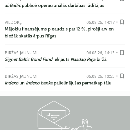
airBaltic
publicē operacionālās darbības rādītājus
VIEDOKĻI
06.08.26, 14:17
Mājokļu finansējums pieaudzis par 12 %, pircēji arvien
biežāk skatās ārpus Rīgas
BIRŽAS JAUNUMI
06.08.26, 14:13
Signet Baltic Bond Fund
iekļauts
Nasdaq Riga
biržā
BIRŽAS JAUNUMI
06.08.26, 10:55
Indexo
un
Indexo banka
palielinājušas pamatkapitālu