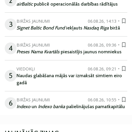
2
airBaltic
publicē operacionālās darbības rādītājus
BIRŽAS JAUNUMI
06.08.26, 14:13
3
Signet Baltic Bond Fund
iekļauts
Nasdaq Riga
biržā
BIRŽAS JAUNUMI
06.08.26, 09:36
4
Preses Nama Kvartāls
piesaistījis jaunus nomniekus
VIEDOKĻI
06.08.26, 09:21
5
Naudas glabāšana mājās var izmaksāt simtiem eiro
gadā
BIRŽAS JAUNUMI
06.08.26, 10:55
6
Indexo
un
Indexo banka
palielinājušas pamatkapitālu