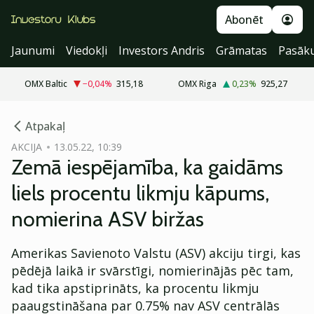
Abonēt
Jaunumi
Viedokļi
Investors Andris
Grāmatas
Pasāk
OMX Baltic
−0,04
%
315,18
OMX Riga
0,23
%
925,27
cebook
Atpakaļ
Twitter)
AKCIJA
13.05.22, 10:39
Zemā iespējamība, ka gaidāms
kedIn
liels procentu likmju kāpums,
ail
nomierina ASV biržas
k
Amerikas Savienoto Valstu (ASV) akciju tirgi, kas
pēdējā laikā ir svārstīgi, nomierinājās pēc tam,
kad tika apstiprināts, ka procentu likmju
paaugstināšana par 0.75% nav ASV centrālās