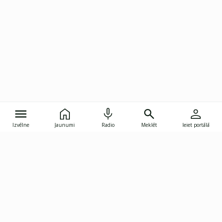
Izvēlne
Jaunumi
Radio
Meklēt
Ieiet portālā
Gunāra Astras iela 8B, Rīga, LV-1082
janis.skupelis@investoruklubs.lv