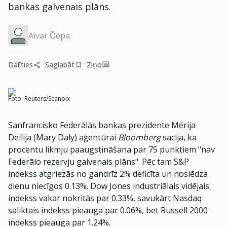
bankas galvenais plāns.
Aivar Õepa
Dalīties
Saglabāt
Ziņo
Foto:
Reuters/Scanpix
Sanfrancisko Federālās bankas prezidente Mērija
Deilija (Mary Daly) aģentūrai
Bloomberg
sacīja, ka
procentu likmju paaugstināšana par 75 punktiem "nav
Federālo rezervju galvenais plāns". Pēc tam S&P
indekss atgriezās no gandrīz 2% deficīta un noslēdza
dienu niecīgos 0.13%. Dow Jones industriālais vidējais
indekss vakar nokritās par 0.33%, savukārt Nasdaq
saliktais indekss pieauga par 0.06%, bet Russell 2000
indekss pieauga par 1.24%.