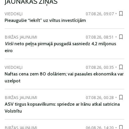
JAUNĀKĀS ZIŅAS
VIEDOKĻI
07.08.26, 09:07
Pieaugušie “iekrīt” uz viltus investīcijām
BIRŽAS JAUNUMI
07.08.26, 08:51
Virši
neto peļņa pirmajā pusgadā sasniedz 4,2 miljonus
eiro
VIEDOKĻI
07.08.26, 00:35
Naftas cena zem 80 dolāriem; vai pasaules ekonomika var
uzelpot
BIRŽAS JAUNUMI
07.08.26, 00:28
ASV tirgus kopsavilkums: spriedze ar Irānu atkal satricina
Volstrītu
BIRŽAS JAUNUMI
06.08.26, 14:20