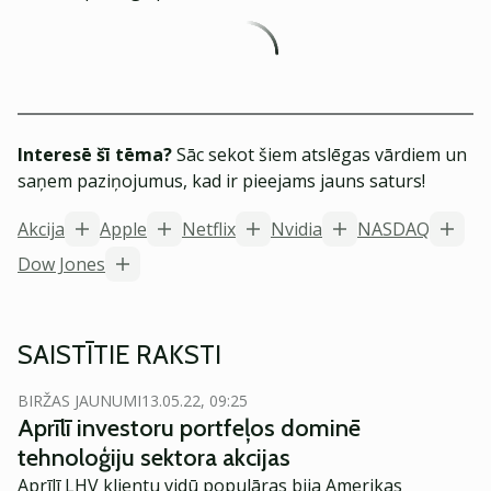
Interesē šī tēma?
Sāc sekot šiem atslēgas vārdiem un
saņem paziņojumus, kad ir pieejams jauns saturs!
Akcija
Apple
Netflix
Nvidia
NASDAQ
Dow Jones
SAISTĪTIE RAKSTI
BIRŽAS JAUNUMI
13.05.22, 09:25
Aprīlī investoru portfeļos dominē
tehnoloģiju sektora akcijas
Aprīlī LHV klientu vidū populāras bija Amerikas