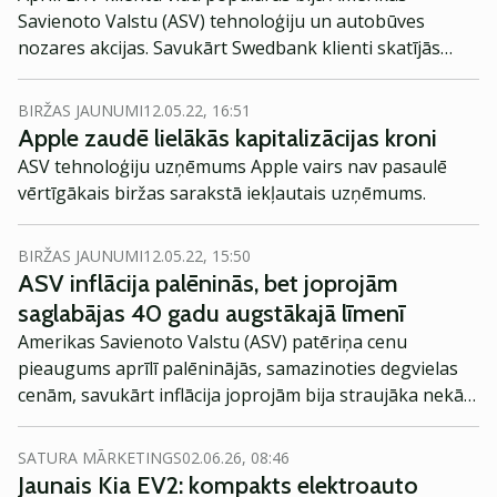
Savienoto Valstu (ASV) tehnoloģiju un autobūves
nozares akcijas. Savukārt Swedbank klienti skatījās
tuvāk mājām.
BIRŽAS JAUNUMI
12.05.22, 16:51
Apple zaudē lielākās kapitalizācijas kroni
ASV tehnoloģiju uzņēmums Apple vairs nav pasaulē
vērtīgākais biržas sarakstā iekļautais uzņēmums.
BIRŽAS JAUNUMI
12.05.22, 15:50
ASV inflācija palēninās, bet joprojām
saglabājas 40 gadu augstākajā līmenī
Amerikas Savienoto Valstu (ASV) patēriņa cenu
pieaugums aprīlī palēninājās, samazinoties degvielas
cenām, savukārt inflācija joprojām bija straujāka nekā
gaidīts un saglabājas 40 gadu augstākajā līmenī.
SATURA MĀRKETINGS
02.06.26, 08:46
Jaunais Kia EV2: kompakts elektroauto