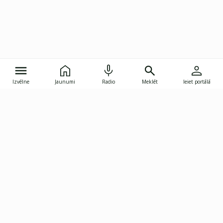
Izvēlne
Jaunumi
Radio
Meklēt
Ieiet portālā
Gunāra Astras iela 8B, Rīga, LV-1082
janis.skupelis@investoruklubs.lv
Abonē
Abonē jaunumus
Reklāma