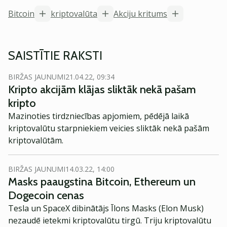
Bitcoin
kriptovalūta
Akciju kritums
SAISTĪTIE RAKSTI
BIRŽAS JAUNUMI
21.04.22, 09:34
Kripto akcijām klājas sliktāk nekā pašam
kripto
Mazinoties tirdzniecības apjomiem, pēdējā laikā
kriptovalūtu starpniekiem veicies sliktāk nekā pašām
kriptovalūtām.
BIRŽAS JAUNUMI
14.03.22, 14:00
Masks paaugstina Bitcoin, Ethereum un
Dogecoin cenas
Tesla un SpaceX dibinātājs Īlons Masks (Elon Musk)
nezaudē ietekmi kriptovalūtu tirgū. Triju kriptovalūtu