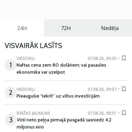
praktisku un tehnoloģiski modernu automobili
ikdienas vajadzībām.
24H
72H
Nedēļa
VISVAIRĀK LASĪTS
VIEDOKĻI
07.08.26, 00:35
1
Naftas cena zem 80 dolāriem; vai pasaules
ekonomika var uzelpot
VIEDOKĻI
07.08.26, 09:07
2
Pieaugušie “iekrīt” uz viltus investīcijām
BIRŽAS JAUNUMI
07.08.26, 08:51
3
Virši
neto peļņa pirmajā pusgadā sasniedz 4,2
miljonus eiro