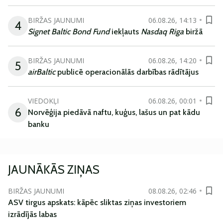
BIRŽAS JAUNUMI
06.08.26, 14:13
4
Signet Baltic Bond Fund
iekļauts
Nasdaq Riga
biržā
BIRŽAS JAUNUMI
06.08.26, 14:20
5
airBaltic
publicē operacionālās darbības rādītājus
VIEDOKĻI
06.08.26, 00:01
6
Norvēģija piedāvā naftu, kuģus, lašus un pat kādu
banku
JAUNĀKĀS ZIŅAS
BIRŽAS JAUNUMI
08.08.26, 02:46
ASV tirgus apskats: kāpēc sliktas ziņas investoriem
izrādījās labas