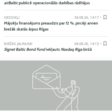
airBaltic
publicē operacionālās darbības rādītājus
VIEDOKĻI
06.08.26, 14:17
Mājokļu finansējums pieaudzis par 12 %, pircēji arvien
biežāk skatās ārpus Rīgas
BIRŽAS JAUNUMI
06.08.26, 14:13
Signet Baltic Bond Fund
iekļauts
Nasdaq Riga
biržā