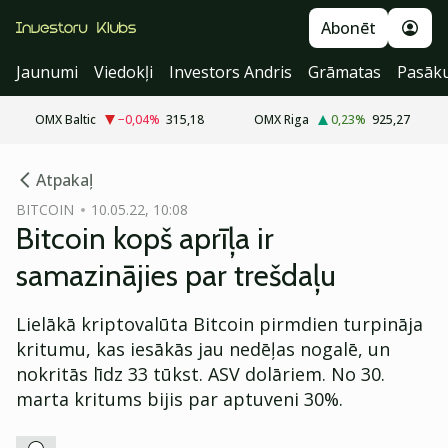
Abonēt
Jaunumi
Viedokļi
Investors Andris
Grāmatas
Pasāk
OMX Baltic
−0,04
%
315,18
OMX Riga
0,23
%
925,27
cebook
Atpakaļ
Twitter)
BITCOIN
10.05.22, 10:08
Bitcoin kopš aprīļa ir
kedIn
samazinājies par trešdaļu
ail
Lielākā kriptovalūta Bitcoin pirmdien turpināja
k
kritumu, kas iesākās jau nedēļas nogalē, un
nokritās līdz 33 tūkst. ASV dolāriem. No 30.
marta kritums bijis par aptuveni 30%.