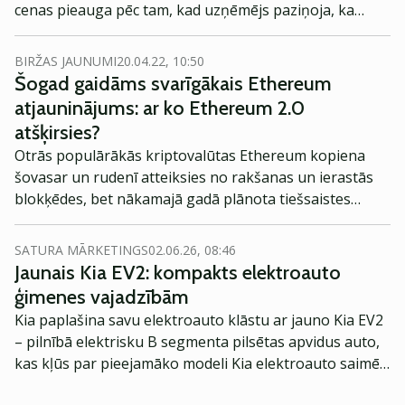
cenas pieauga pēc tam, kad uzņēmējs paziņoja, ka
nepārdos savas kriptovalūtas pat augstās inflācijas
apstākļos.
BIRŽAS JAUNUMI
20.04.22, 10:50
Šogad gaidāms svarīgākais Ethereum
atjauninājums: ar ko Ethereum 2.0
atšķirsies?
Otrās populārākās kriptovalūtas Ethereum kopiena
šovasar un rudenī atteiksies no rakšanas un ierastās
blokķēdes, bet nākamajā gadā plānota tiešsaistes
darījumu paātrināšama. Sagaidāms, ka pēc veiksmīgas
tehniski sarežģītas atjaunināšanas ieviešanas
SATURA MĀRKETINGS
02.06.26, 08:46
Ethereum cena pieaugs, taču pastāv riski.
Jaunais Kia EV2: kompakts elektroauto
ģimenes vajadzībām
Kia paplašina savu elektroauto klāstu ar jauno Kia EV2
– pilnībā elektrisku B segmenta pilsētas apvidus auto,
kas kļūs par pieejamāko modeli Kia elektroauto saimē
Eiropā. Modelis izstrādāts ar mērķi piedāvāt ģimenēm