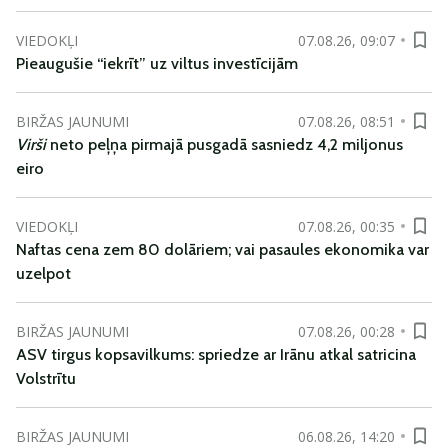
VIEDOKĻI
07.08.26, 09:07
Pieaugušie “iekrīt” uz viltus investīcijām
BIRŽAS JAUNUMI
07.08.26, 08:51
Virši
neto peļņa pirmajā pusgadā sasniedz 4,2 miljonus
eiro
VIEDOKĻI
07.08.26, 00:35
Naftas cena zem 80 dolāriem; vai pasaules ekonomika var
uzelpot
BIRŽAS JAUNUMI
07.08.26, 00:28
ASV tirgus kopsavilkums: spriedze ar Irānu atkal satricina
Volstrītu
BIRŽAS JAUNUMI
06.08.26, 14:20