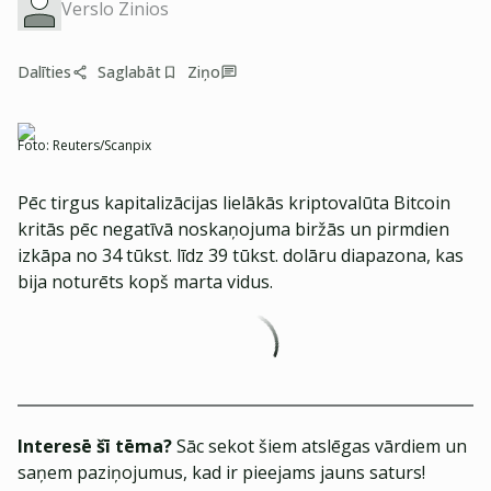
Verslo Zinios
Dalīties
Saglabāt
Ziņo
Foto:
Reuters/Scanpix
Pēc tirgus kapitalizācijas lielākās kriptovalūta Bitcoin
kritās pēc negatīvā noskaņojuma biržās un pirmdien
izkāpa no 34 tūkst. līdz 39 tūkst. dolāru diapazona, kas
bija noturēts kopš marta vidus.
Interesē šī tēma?
Sāc sekot šiem atslēgas vārdiem un
saņem paziņojumus, kad ir pieejams jauns saturs!