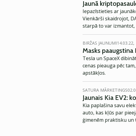
Jaunā kriptopasaul
Iepazīstieties ar jaunā
Vienkārši skaidrojot, D
starpā to var izmantot,
demokrātiska. Kā tas d
BIRŽAS JAUNUMI
14.03.22,
Masks paaugstina 
Tesla un SpaceX dibināt
cenas pieauga pēc tam, 
apstākļos.
SATURA MĀRKETINGS
02.0
Jaunais Kia EV2: 
Kia paplašina savu elek
auto, kas kļūs par piee
ģimenēm praktisku un t