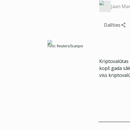
Jaan Mar
Dalīties
Foto:
Reuters/Scanpix
Kriptovalūtas
kopš gada sāk
viss kriptoval