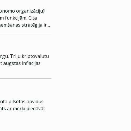
tonomo organizāciju)!
m funkcijām. Cita
ņemšanas stratēģija ir
rgū. Triju kriptovalūtu
 augstās inflācijas
nta pilsētas apvidus
āts ar mērķi piedāvāt