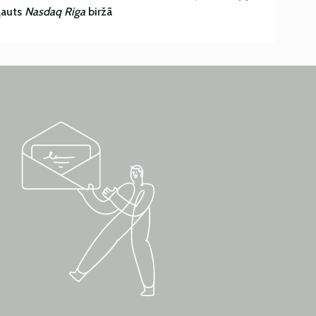
ļauts
Nasdaq Riga
biržā