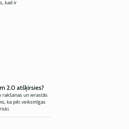
, kad ir
 2.0 atšķirsies?
o rakšanas un ierastās
ms, ka pēc veiksmīgas
iski.