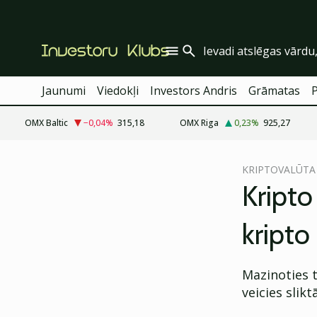
Jaunumi
Viedokļi
Investors Andris
Grāmatas
OMX Baltic
−0,04
%
315,18
OMX Riga
0,23
%
925,27
cebook
KRIPTOVALŪTA
Twitter)
Kripto
kedIn
kripto
ail
k
Mazinoties 
veicies slik