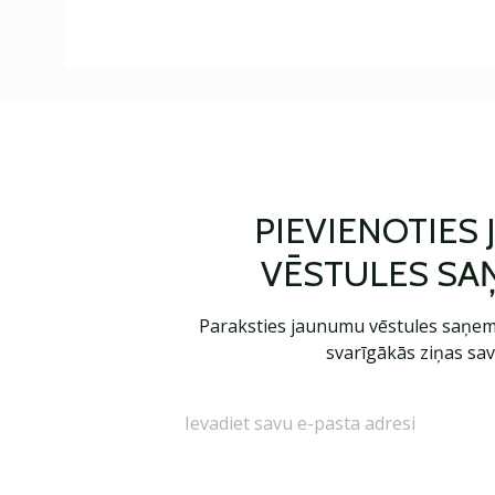
PIEVIENOTIES
VĒSTULES SA
Paraksties jaunumu vēstules saņem
svarīgākās ziņas sav