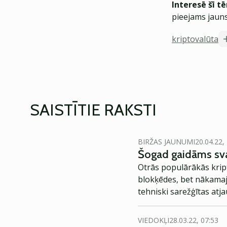
Interesē šī t
pieejams jauns
kriptovalūta
SAISTĪTIE RAKSTI
BIRŽAS JAUNUMI
20.04.22,
Šogad gaidāms svar
Otrās populārākās krip
blokķēdes, bet nākamaj
tehniski sarežģītas atj
VIEDOKĻI
28.03.22, 07:53