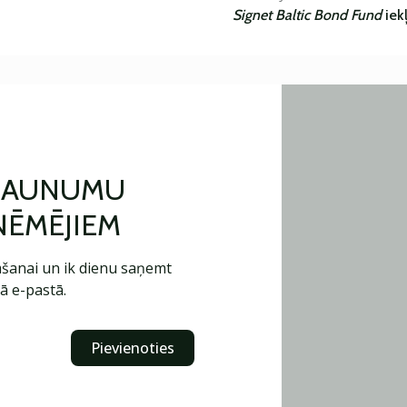
Signet Baltic Bond Fund
iek
 JAUNUMU
ŅĒMĒJIEM
šanai un ik dienu saņemt
ā e-pastā.
Pievienoties