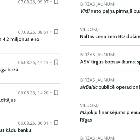
07.08.26, 09:07
BIRŽAS JAUNUMI
Virši
neto peļņa pirmajā pu
VIEDOKĻI
07.08.26, 08:51
Naftas cena zem 80 dolāri
 4,2 miljonus eiro
BIRŽAS JAUNUMI
ASV tirgus kopsavilkums: spr
06.08.26, 14:13
iga
biržā
BIRŽAS JAUNUMI
airBaltic
publicē operacionāl
06.08.26, 14:20
dītājus
VIEDOKĻI
Mājokļu finansējums pieaudz
Rīgas
06.08.26, 00:01
pat kādu banku
BIRŽAS JAUNUMI