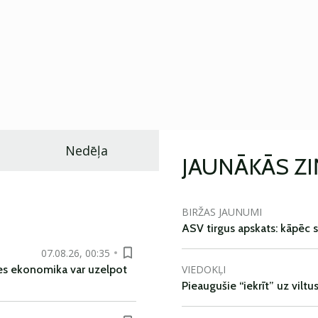
Nedēļa
JAUNĀKĀS Z
BIRŽAS JAUNUMI
ASV tirgus apskats: kāpēc s
07.08.26, 00:35
VIEDOKĻI
es ekonomika var uzelpot
Pieaugušie “iekrīt” uz viltu