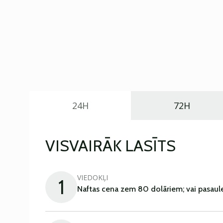
24H
72H
VISVAIRĀK LASĪTS
VIEDOKĻI
1
Naftas cena zem 80 dolāriem; vai pasaul