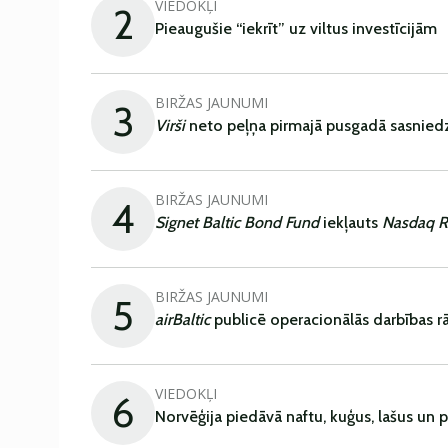
VIEDOKĻI
2
Pieaugušie “iekrīt” uz viltus investīcijām
BIRŽAS JAUNUMI
3
Virši
neto peļņa pirmajā pusgadā sasniedz
BIRŽAS JAUNUMI
4
Signet Baltic Bond Fund
iekļauts
Nasdaq R
BIRŽAS JAUNUMI
5
airBaltic
publicē operacionālās darbības rā
VIEDOKĻI
6
Norvēģija piedāvā naftu, kuģus, lašus un 