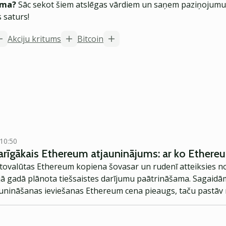
ēma?
Sāc sekot šiem atslēgas vārdiem un saņem paziņojumus
 saturs!
Akciju kritums
Bitcoin
 10:50
īgākais Ethereum atjauninājums: ar ko Ethereum
tovalūtas Ethereum kopiena šovasar un rudenī atteiksies n
ā gadā plānota tiešsaistes darījumu paātrināšama. Sagaidā
aunināšanas ieviešanas Ethereum cena pieaugs, taču pastāv r