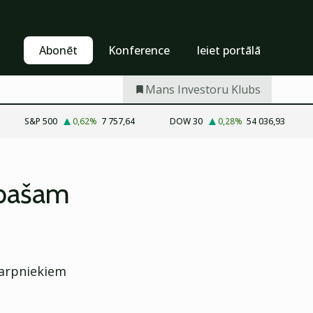
Pašapkalpošanās
Abonēt
Abonēt
Konference
Ieiet portālā
Mans Investoru Klubs
S&P 500
0,62
%
7 757,64
DOW 30
0,28
%
54 036,93
ā pašam
tarpniekiem