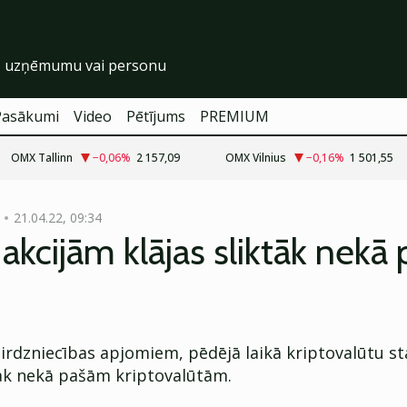
Pasākumi
Video
Pētījums
PREMIUM
OMX Tallinn
−0,06
%
2 157,09
OMX Vilnius
−0,16
%
1 501,55
21.04.22, 09:34
 akcijām klājas sliktāk nek
tirdzniecības apjomiem, pēdējā laikā kriptovalūtu s
tāk nekā pašām kriptovalūtām.