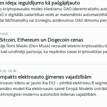
es ideja: ieguldījums kā pašgājējauto
ko kriptopasaules modes kliedzienu: DAO (decentralizētu au
AO ir digitālās sadarbības veids ar matemātiski automatizētā
 lai līdzfinansētu vai izsniegtu aizdevumus. DAO lēmumu pie
arbojas?
 14:00
Bitcoin, Ethereum un Dogecoin cenas
ājs Īlons Masks (Elon Musk) nezaudē ietekmi kriptovalūtu ti
kad uzņēmējs paziņoja, ka nepārdos savas kriptovalūtas pat
6.26, 08:46
kompakts elektroauto ģimenes vajadzībām
troauto klāstu ar jauno Kia EV2 – pilnībā elektrisku B segme
jamāko modeli Kia elektroauto saimē Eiropā. Modelis izstrād
ehnoloģiski modernu automobili ikdienas vajadzībām.