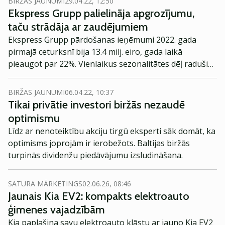
BIRŽAS JAUNUMI
29.04.22, 12:50
Ekspress Grupp palielināja apgrozījumu,
taču strādāja ar zaudējumiem
Ekspress Grupp pārdošanas ieņēmumi 2022. gada
pirmajā ceturksnī bija 13.4 milj. eiro, gada laikā
pieaugot par 22%. Vienlaikus sezonalitātes dēļ radušies
zaudējumi, liecina uzņēmuma ceturkšņa starppārskats.
BIRŽAS JAUNUMI
06.04.22, 10:37
Tikai privātie investori biržās nezaudē
optimismu
Līdz ar nenoteiktību akciju tirgū eksperti sāk domāt, ka
optimisms joprojām ir ierobežots. Baltijas biržās
turpinās dividenžu piedāvājumu izsludināšana.
SATURA MĀRKETINGS
02.06.26, 08:46
Jaunais Kia EV2: kompakts elektroauto
ģimenes vajadzībām
Kia paplašina savu elektroauto klāstu ar jauno Kia EV2