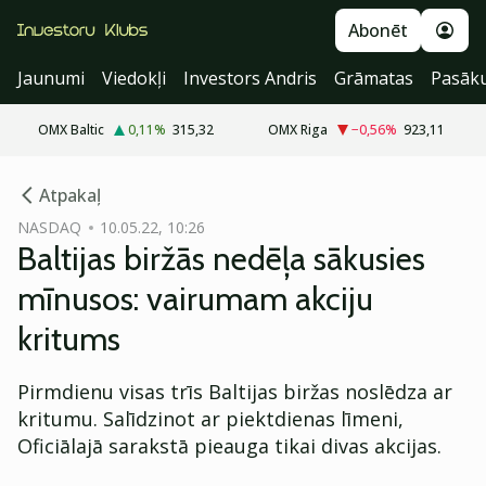
Abonēt
Jaunumi
Viedokļi
Investors Andris
Grāmatas
Pasāk
OMX Baltic
0,11
%
315,32
OMX Riga
−0,56
%
923,11
cebook
Atpakaļ
Twitter)
NASDAQ
10.05.22, 10:26
Baltijas biržās nedēļa sākusies
kedIn
mīnusos: vairumam akciju
ail
kritums
k
Pirmdienu visas trīs Baltijas biržas noslēdza ar
kritumu. Salīdzinot ar piektdienas līmeni,
Oficiālajā sarakstā pieauga tikai divas akcijas.