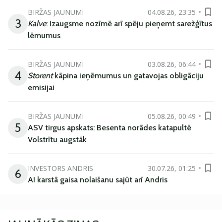
BIRŽAS JAUNUMI
04.08.26, 23:35
3
Kalve
: Izaugsme nozīmē arī spēju pieņemt sarežģītus
lēmumus
BIRŽAS JAUNUMI
03.08.26, 06:44
4
Storent
kāpina ieņēmumus un gatavojas obligāciju
emisijai
BIRŽAS JAUNUMI
05.08.26, 00:49
5
ASV tirgus apskats: Besenta norādes katapultē
Volstrītu augstāk
INVESTORS ANDRIS
30.07.26, 01:25
6
AI karstā gaisa nolaišanu sajūt arī Andris