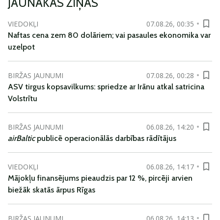
JAUNĀKĀS ZIŅAS
VIEDOKĻI
07.08.26, 00:35
Naftas cena zem 80 dolāriem; vai pasaules ekonomika var
uzelpot
BIRŽAS JAUNUMI
07.08.26, 00:28
ASV tirgus kopsavilkums: spriedze ar Irānu atkal satricina
Volstrītu
BIRŽAS JAUNUMI
06.08.26, 14:20
airBaltic
publicē operacionālās darbības rādītājus
VIEDOKĻI
06.08.26, 14:17
Mājokļu finansējums pieaudzis par 12 %, pircēji arvien
biežāk skatās ārpus Rīgas
BIRŽAS JAUNUMI
06.08.26, 14:13