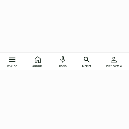
Izvēlne
Jaunumi
Radio
Meklēt
Ieiet portālā
Gunāra Astras iela 8B, Rīga, LV-1082
janis.skupelis@investoruklubs.lv