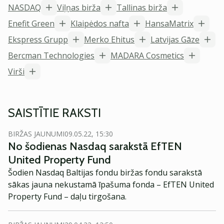
NASDAQ
Viļņas birža
Tallinas birža
Enefit Green
Klaipėdos nafta
HansaMatrix
Ekspress Grupp
Merko Ehitus
Latvijas Gāze
Bercman Technologies
MADARA Cosmetics
Virši
SAISTĪTIE RAKSTI
BIRŽAS JAUNUMI
09.05.22, 15:30
No šodienas Nasdaq sarakstā EfTEN
United Property Fund
Šodien Nasdaq Baltijas fondu biržas fondu sarakstā
sākas jauna nekustamā īpašuma fonda – EfTEN United
Property Fund – daļu tirgošana.