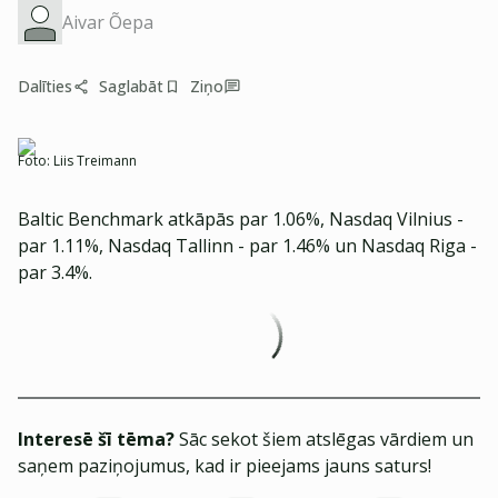
Aivar Õepa
Dalīties
Saglabāt
Ziņo
Foto:
Liis Treimann
Baltic Benchmark atkāpās par 1.06%, Nasdaq Vilnius -
par 1.11%, Nasdaq Tallinn - par 1.46% un Nasdaq Riga -
par 3.4%.
Interesē šī tēma?
Sāc sekot šiem atslēgas vārdiem un
saņem paziņojumus, kad ir pieejams jauns saturs!