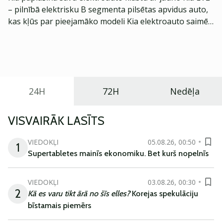
– pilnībā elektrisku B segmenta pilsētas apvidus auto,
kas kļūs par pieejamāko modeli Kia elektroauto saimē
Eiropā. Modelis izstrādāts ar mērķi piedāvāt ģimenēm
praktisku un tehnoloģiski modernu automobili
ikdienas vajadzībām.
24H
72H
Nedēļa
VISVAIRĀK LASĪTS
VIEDOKĻI
05.08.26, 00:50
1
Supertabletes mainīs ekonomiku. Bet kurš nopelnīs
VIEDOKĻI
03.08.26, 00:30
2
Kā es varu tikt ārā no šīs elles?
Korejas spekulāciju
bīstamais piemērs