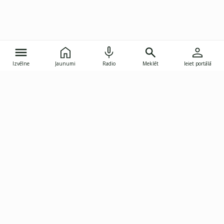
Izvēlne
Jaunumi
Radio
Meklēt
Ieiet portālā
Gunāra Astras iela 8B, Rīga, LV-1082
janis.skupelis@investoruklubs.lv
Abonē
Abonē jaunumus
Reklāma
Publikāciju lietošanas
Vispārējie noteikumi