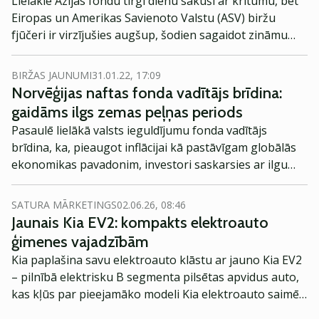
Lielākie Āzijas fondu tirgi dienu sākuši ar kritumu, bet
Eiropas un Amerikas Savienoto Valstu (ASV) biržu
fjūčeri ir virzījušies augšup, šodien sagaidot zināmu
atveseļošanos.
BIRŽAS JAUNUMI
31.01.22, 17:09
Norvēģijas naftas fonda vadītājs brīdina:
gaidāms ilgs zemas peļņas periods
Pasaulē lielākā valsts ieguldījumu fonda vadītājs
brīdina, ka, pieaugot inflācijai kā pastāvīgam globālās
ekonomikas pavadonim, investori saskarsies ar ilgu
zemas peļņas periodu.
SATURA MĀRKETINGS
02.06.26, 08:46
Jaunais Kia EV2: kompakts elektroauto
ģimenes vajadzībām
Kia paplašina savu elektroauto klāstu ar jauno Kia EV2
– pilnībā elektrisku B segmenta pilsētas apvidus auto,
kas kļūs par pieejamāko modeli Kia elektroauto saimē
Eiropā. Modelis izstrādāts ar mērķi piedāvāt ģimenēm