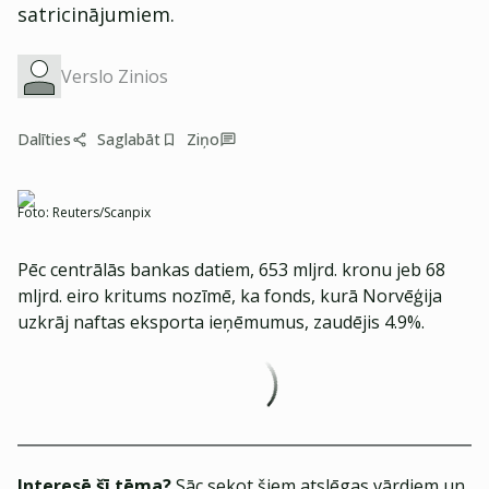
satricinājumiem.
Verslo Zinios
Dalīties
Saglabāt
Ziņo
Foto:
Reuters/Scanpix
Pēc centrālās bankas datiem, 653 mljrd. kronu jeb 68
mljrd. eiro kritums nozīmē, ka fonds, kurā Norvēģija
uzkrāj naftas eksporta ieņēmumus, zaudējis 4.9%.
Interesē šī tēma?
Sāc sekot šiem atslēgas vārdiem un