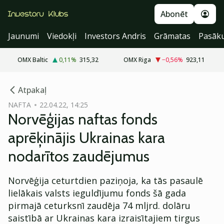
Abonēt
Jaunumi
Viedokļi
Investors Andris
Grāmatas
Pasāk
OMX Baltic
0,11
%
315,32
OMX Riga
−0,56
%
923,11
cebook
Atpakaļ
Twitter)
NAFTA
22.04.22, 14:25
Norvēģijas naftas fonds
kedIn
aprēķinājis Ukrainas kara
ail
nodarītos zaudējumus
k
Norvēģija ceturtdien paziņoja, ka tās pasaulē
lielākais valsts ieguldījumu fonds šā gada
pirmajā ceturksnī zaudēja 74 mljrd. dolāru
saistībā ar Ukrainas kara izraisītajiem tirgus