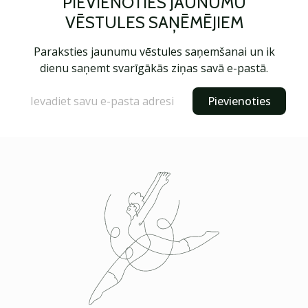
PIEVIENOTIES JAUNUMU
VĒSTULES SAŅĒMĒJIEM
Paraksties jaunumu vēstules saņemšanai un ik
dienu saņemt svarīgākās ziņas savā e-pastā.
Pievienoties