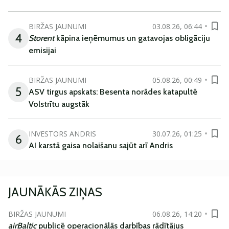
BIRŽAS JAUNUMI
03.08.26, 06:44
4
Storent
kāpina ieņēmumus un gatavojas obligāciju
emisijai
BIRŽAS JAUNUMI
05.08.26, 00:49
5
ASV tirgus apskats: Besenta norādes katapultē
Volstrītu augstāk
INVESTORS ANDRIS
30.07.26, 01:25
6
AI karstā gaisa nolaišanu sajūt arī Andris
JAUNĀKĀS ZIŅAS
BIRŽAS JAUNUMI
06.08.26, 14:20
airBaltic
publicē operacionālās darbības rādītājus