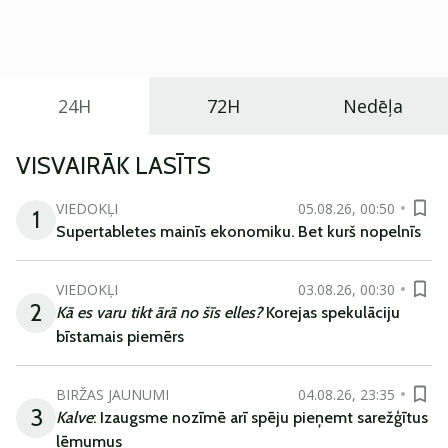
praktisku un tehnoloģiski modernu automobili
ikdienas vajadzībām.
24H
72H
Nedēļa
VISVAIRĀK LASĪTS
VIEDOKĻI
05.08.26, 00:50
1
Supertabletes mainīs ekonomiku. Bet kurš nopelnīs
VIEDOKĻI
03.08.26, 00:30
2
Kā es varu tikt ārā no šīs elles?
Korejas spekulāciju
bīstamais piemērs
BIRŽAS JAUNUMI
04.08.26, 23:35
3
Kalve
: Izaugsme nozīmē arī spēju pieņemt sarežģītus
lēmumus