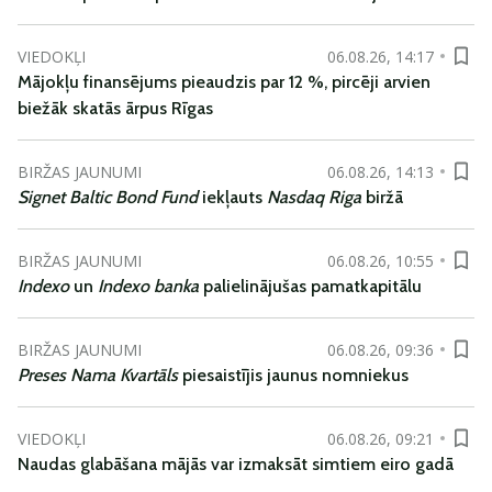
VIEDOKĻI
06.08.26, 14:17
Mājokļu finansējums pieaudzis par 12 %, pircēji arvien
biežāk skatās ārpus Rīgas
BIRŽAS JAUNUMI
06.08.26, 14:13
Signet Baltic Bond Fund
iekļauts
Nasdaq Riga
biržā
BIRŽAS JAUNUMI
06.08.26, 10:55
Indexo
un
Indexo banka
palielinājušas pamatkapitālu
BIRŽAS JAUNUMI
06.08.26, 09:36
Preses Nama Kvartāls
piesaistījis jaunus nomniekus
VIEDOKĻI
06.08.26, 09:21
Naudas glabāšana mājās var izmaksāt simtiem eiro gadā