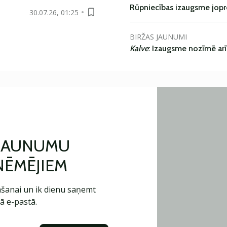
Rūpniecības izaugsme jop
30.07.26, 01:25
BIRŽAS JAUNUMI
Kalve
: Izaugsme nozīmē ar
 JAUNUMU
ŅĒMĒJIEM
šanai un ik dienu saņemt
ā e-pastā.