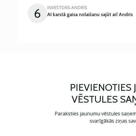
INVESTORS ANDRIS
6
AI karstā gaisa nolaišanu sajūt arī Andris
PIEVIENOTIES
VĒSTULES SA
Paraksties jaunumu vēstules saņem
svarīgākās ziņas sav