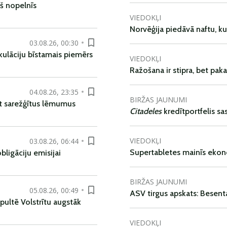
š nopelnīs
VIEDOKĻI
Norvēģija piedāvā naftu, k
03.08.26, 00:30
kulāciju bīstamais piemērs
VIEDOKĻI
Ražošana ir stipra, bet pak
04.08.26, 23:35
BIRŽAS JAUNUMI
t sarežģītus lēmumus
Citadeles
kredītportfelis s
VIEDOKĻI
03.08.26, 06:44
Supertabletes mainīs ekon
ligāciju emisijai
BIRŽAS JAUNUMI
05.08.26, 00:49
ASV tirgus apskats: Besent
pultē Volstrītu augstāk
VIEDOKĻI