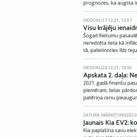
prognozes, ka augsta inf
VIEDOKĻI
17.12.21, 12:07
Visu krājēju ienaidn
Šogad Rietumu pasaulē 
neredzēta lieta kā inflā
tā, palielinoties līdz t
VIEDOKĻI
23.12.21, 10:50
Apskata 2. daļa: Ne
2021. gadā finanšu pasau
piemēram, lielas pārdom
patēriņa cenu pieaugumu
SATURA MĀRKETINGS
02.0
Jaunais Kia EV2: 
Kia paplašina savu elek