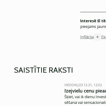
Interesē šī t
pieejams jauns
Inflācija
Ek
SAISTĪTIE RAKSTI
VIEDOKĻI
23.12.21, 12:02
Izejvielu cenu pie
Šķiet, vai ik dienu Inv
sēšana vai sensacionali