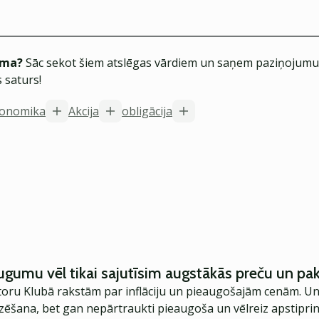
ēma?
Sāc sekot šiem atslēgas vārdiem un saņem paziņojumus
 saturs!
onomika
Akcija
obligācija
augumu vēl tikai sajutīsim augstākās preču un p
estoru Klubā rakstām par inflāciju un pieaugošajām cenām. Un
zēšana, bet gan nepārtraukti pieaugoša un vēlreiz apstipri