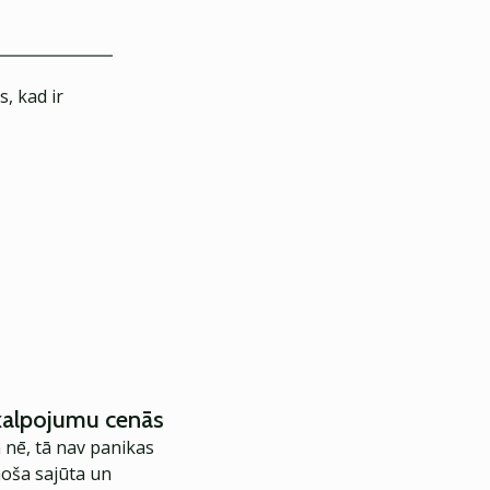
, kad ir
akalpojumu cenās
 nē, tā nav panikas
noša sajūta un