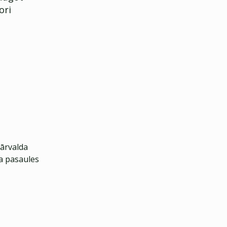
ori
pārvalda
ra pasaules