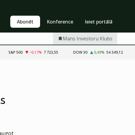
Pašapkalpošanās
Abonēt
Abonēt
Konference
Ieiet portālā
Mans Investoru Klubs
S&P 500
−0,17
%
7 723,55
DOW 30
0,49
%
54 349,12
as
eaugot