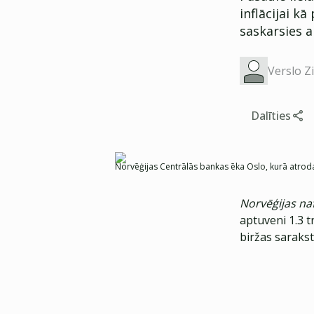
inflācijai 
saskarsies a
Verslo Z
Dalīties
Norvēģijas Centrālās bankas ēka Oslo, kurā atroda
Norvēģijas na
aptuveni 1.3 t
biržas saraks