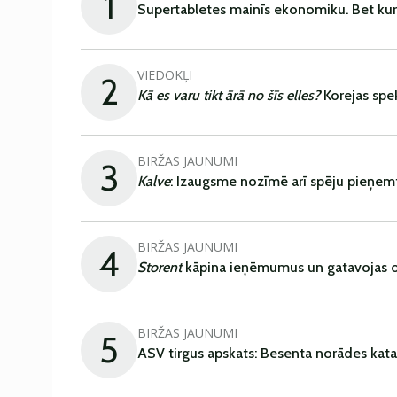
1
Supertabletes mainīs ekonomiku. Bet kur
VIEDOKĻI
2
Kā es varu tikt ārā no šīs elles?
Korejas spe
BIRŽAS JAUNUMI
3
Kalve
: Izaugsme nozīmē arī spēju pieņem
BIRŽAS JAUNUMI
4
Storent
kāpina ieņēmumus un gatavojas ob
BIRŽAS JAUNUMI
5
ASV tirgus apskats: Besenta norādes kata