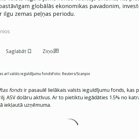
kā pastāvīgam globālās ekonomikas pavadonim, invest
r ilgu zemas peļņas periodu.
inios
Saglabāt
Ziņo
s arī valsts ieguldījumu fonds
Foto:
Reuters/Scanpix
ftas fonds
ir pasaulē lielākais valsts ieguldījumu fonds, kas 
rilj. ASV dolāru aktīvus. Ar to pietiktu iegādāties 1.5% no kat
tā iekļautā uzņēmuma.