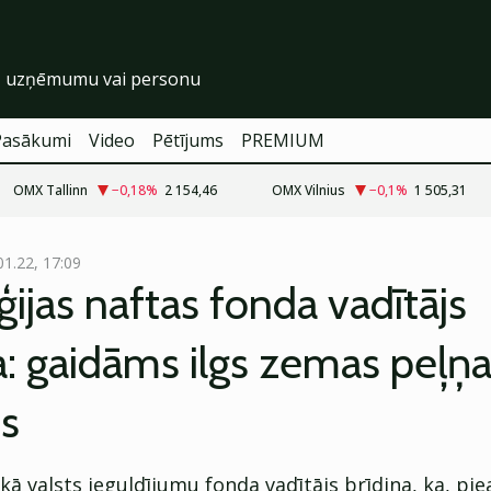
Pasākumi
Video
Pētījums
PREMIUM
OMX Tallinn
−0,18
%
2 154,46
OMX Vilnius
−0,1
%
1 505,31
01.22, 17:09
ijas naftas fonda vadītājs
a: gaidāms ilgs zemas peļņ
ds
ākā valsts ieguldījumu fonda vadītājs brīdina, ka, pi