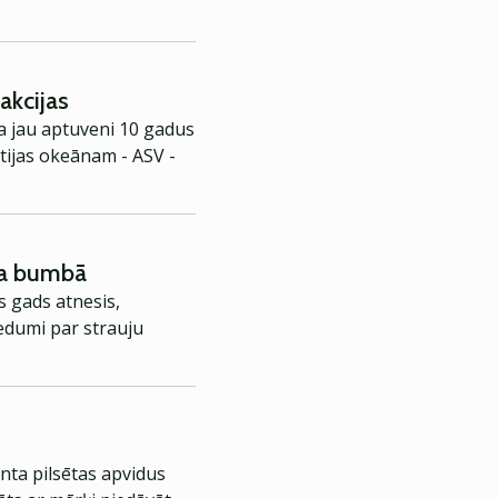
 akcijas
a jau aptuveni 10 gadus
antijas okeānam - ASV -
āla bumbā
s gads atnesis,
iedumi par strauju
nta pilsētas apvidus