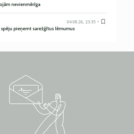
rojām nevienmērīga
04.08.26, 23:35
ī spēju pieņemt sarežģītus lēmumus