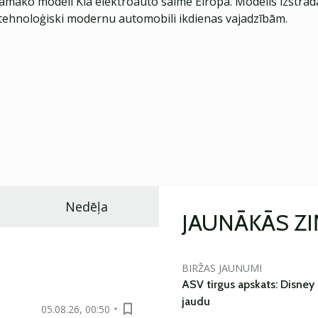
jamāko modeli Kia elektroauto saimē Eiropā. Modelis izstrād
ehnoloģiski modernu automobili ikdienas vajadzībām.
Nedēļa
JAUNĀKĀS Z
BIRŽAS JAUNUMI
ASV tirgus apskats: Disney 
jaudu
05.08.26, 00:50