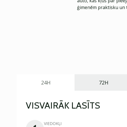
auto, kas kļūs par piee
ģimenēm praktisku un t
24H
72H
VISVAIRĀK LASĪTS
VIEDOKĻI