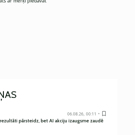
āts ar mērķi piedāvāt
IŅAS
06.08.26, 00:11
rezultāti pārsteidz, bet AI akciju izaugsme zaudē