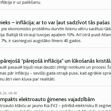
lācija ir uz palikšanu.
ieks – inflācija; ar to var ļaut sadzīvot tās pašas
pie ekonomisko problēmu durvīm īstenu vētru sacēlusi tād
cija. Baltijā tā strauji tuvojas apaļiem 10%. Arī otrā pusē Atl
eju 7%, ir sasniegusi augstāko līmeni 40 gados.
pārejošā “pārejošā inflācija” un lūkošanās krist
lē pasaulē bijuši visai daudzi zīmīgi notikumi un procesi. Ši
as pār inflāciju – sevišķi gada otrajā puse, kad agrākie spr
 ātri vien kļuva par realitāti.
6.26, 08:46
kompakts elektroauto ģimenes vajadzībām
troauto klāstu ar jauno Kia EV2 – pilnībā elektrisku B segme