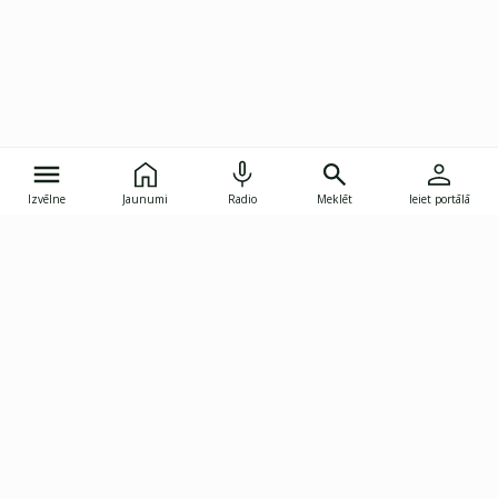
Izvēlne
Jaunumi
Radio
Meklēt
Ieiet portālā
Gunāra Astras iela 8B, Rīga, LV-1082
janis.skupelis@investoruklubs.lv
Abonē
Abonē jaunumus
Reklāma