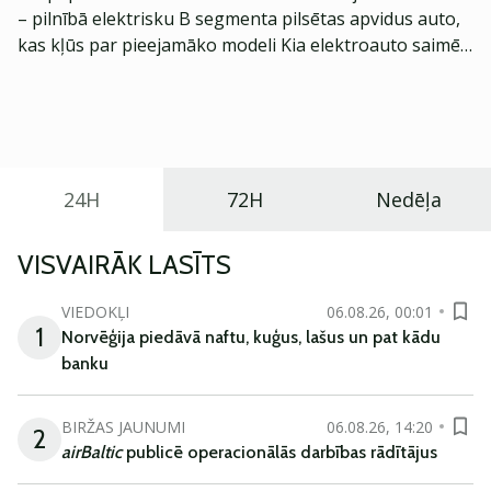
– pilnībā elektrisku B segmenta pilsētas apvidus auto,
kas kļūs par pieejamāko modeli Kia elektroauto saimē
Eiropā. Modelis izstrādāts ar mērķi piedāvāt ģimenēm
praktisku un tehnoloģiski modernu automobili
ikdienas vajadzībām.
24H
72H
Nedēļa
VISVAIRĀK LASĪTS
VIEDOKĻI
06.08.26, 00:01
1
Norvēģija piedāvā naftu, kuģus, lašus un pat kādu
banku
BIRŽAS JAUNUMI
06.08.26, 14:20
2
airBaltic
publicē operacionālās darbības rādītājus