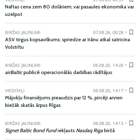
Naftas cena zem 80 dolāriem; vai pasaules ekonomika var
uzelpot
BIRŽAS JAUNUMI
07.08.26, 00:28
ASV tirgus kopsavilkums: spriedze ar Irānu atkal satricina
Volstrītu
BIRŽAS JAUNUMI
06.08.26, 14:20
airBaltic
publicē operacionālās darbības rādītājus
VIEDOKĻI
06.08.26, 14:17
Mājokļu finansējums pieaudzis par 12 %, pircēji arvien
biežāk skatās ārpus Rīgas
BIRŽAS JAUNUMI
06.08.26, 14:13
Signet Baltic Bond Fund
iekļauts
Nasdaq Riga
biržā