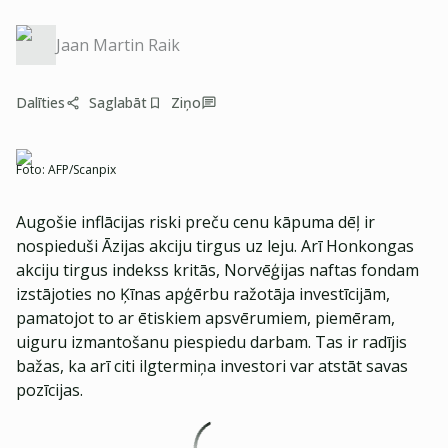
Jaan Martin Raik
Dalīties
Saglabāt
Ziņo
Foto:
AFP/Scanpix
Augošie inflācijas riski preču cenu kāpuma dēļ ir
nospieduši Āzijas akciju tirgus uz leju. Arī Honkongas
akciju tirgus indekss kritās, Norvēģijas naftas fondam
izstājoties no Ķīnas apģērbu ražotāja investīcijām,
pamatojot to ar ētiskiem apsvērumiem, piemēram,
uiguru izmantošanu piespiedu darbam. Tas ir radījis
bažas, ka arī citi ilgtermiņa investori var atstāt savas
pozīcijas.