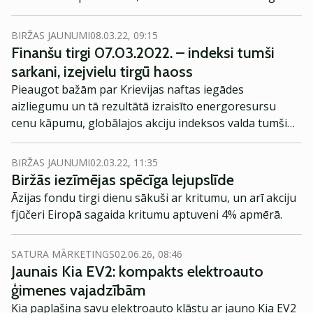
zemas peļņas periodu.
BIRŽAS JAUNUMI
08.03.22, 09:15
Finanšu tirgi 07.03.2022. – indeksi tumši
sarkani, izejvielu tirgū haoss
Pieaugot bažām par Krievijas naftas iegādes
aizliegumu un tā rezultātā izraisīto energoresursu
cenu kāpumu, globālajos akciju indeksos valda tumši
sarkanā krāsa – pamatīgi kritumi.
BIRŽAS JAUNUMI
02.03.22, 11:35
Biržās iezīmējas spēcīga lejupslīde
Āzijas fondu tirgi dienu sākuši ar kritumu, un arī akciju
fjūčeri Eiropā sagaida kritumu aptuveni 4% apmērā.
SATURA MĀRKETINGS
02.06.26, 08:46
Jaunais Kia EV2: kompakts elektroauto
ģimenes vajadzībām
Kia paplašina savu elektroauto klāstu ar jauno Kia EV2