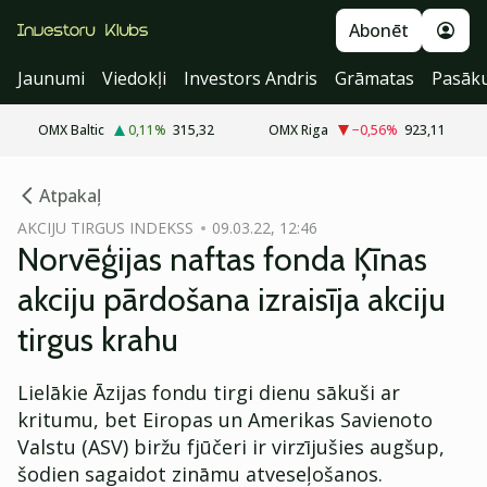
Abonēt
Jaunumi
Viedokļi
Investors Andris
Grāmatas
Pasāk
OMX Baltic
0,11
%
315,32
OMX Riga
−0,56
%
923,11
cebook
Atpakaļ
Twitter)
AKCIJU TIRGUS INDEKSS
09.03.22, 12:46
Norvēģijas naftas fonda Ķīnas
kedIn
akciju pārdošana izraisīja akciju
ail
tirgus krahu
k
Lielākie Āzijas fondu tirgi dienu sākuši ar
kritumu, bet Eiropas un Amerikas Savienoto
Valstu (ASV) biržu fjūčeri ir virzījušies augšup,
šodien sagaidot zināmu atveseļošanos.