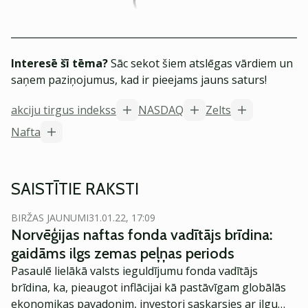
Interesē šī tēma?
Sāc sekot šiem atslēgas vārdiem un
saņem paziņojumus, kad ir pieejams jauns saturs!
akciju tirgus indekss
NASDAQ
Zelts
Nafta
SAISTĪTIE RAKSTI
BIRŽAS JAUNUMI
31.01.22, 17:09
Norvēģijas naftas fonda vadītājs brīdina:
gaidāms ilgs zemas peļņas periods
Pasaulē lielākā valsts ieguldījumu fonda vadītājs
brīdina, ka, pieaugot inflācijai kā pastāvīgam globālās
ekonomikas pavadonim, investori saskarsies ar ilgu