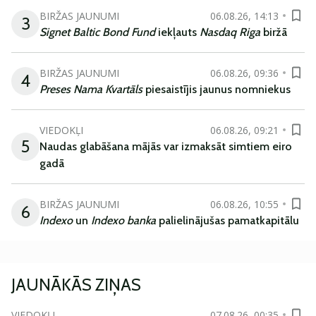
BIRŽAS JAUNUMI
06.08.26, 14:13
3
Signet Baltic Bond Fund
iekļauts
Nasdaq Riga
biržā
BIRŽAS JAUNUMI
06.08.26, 09:36
4
Preses Nama Kvartāls
piesaistījis jaunus nomniekus
VIEDOKĻI
06.08.26, 09:21
5
Naudas glabāšana mājās var izmaksāt simtiem eiro
gadā
BIRŽAS JAUNUMI
06.08.26, 10:55
6
Indexo
un
Indexo banka
palielinājušas pamatkapitālu
JAUNĀKĀS ZIŅAS
VIEDOKĻI
07.08.26, 00:35