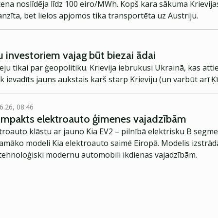
 cena noslīdēja līdz 100 eiro/MWh. Kopš kara sākuma Krievija
ranzīta, bet lielos apjomos tika transportēta uz Austriju.
u investoriem vajag būt biezai ādai
teju tikai par ģeopolitiku. Krievija iebrukusi Ukrainā, kas att
ek ievadīts jauns aukstais karš starp Krieviju (un varbūt arī 
6.26, 08:46
kompakts elektroauto ģimenes vajadzībām
troauto klāstu ar jauno Kia EV2 – pilnībā elektrisku B segme
jamāko modeli Kia elektroauto saimē Eiropā. Modelis izstrād
ehnoloģiski modernu automobili ikdienas vajadzībām.