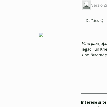
Verslo Z
Dalīties
Vitol
paziņoja,
iegādi, un Kri
ziņo
Bloombe
Interesē šī t