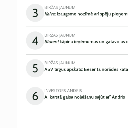
BIRŽAS JAUNUMI
3
Kalve
: Izaugsme nozīmē arī spēju pieņem
BIRŽAS JAUNUMI
4
Storent
kāpina ieņēmumus un gatavojas ob
BIRŽAS JAUNUMI
5
ASV tirgus apskats: Besenta norādes kata
INVESTORS ANDRIS
6
AI karstā gaisa nolaišanu sajūt arī Andris