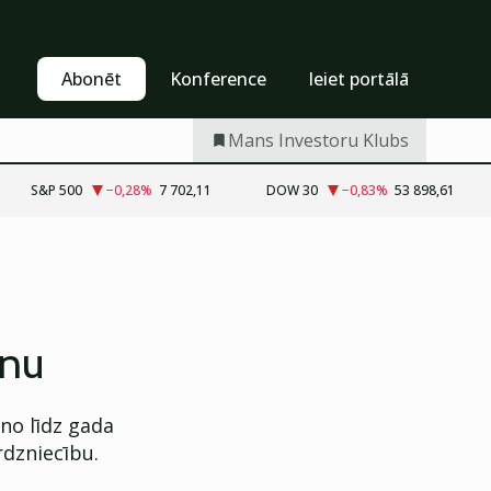
Pašapkalpošanās
Abonēt
Abonēt
Konference
Ieiet portālā
Mans Investoru Klubs
S&P 500
−0,28
%
7 702,11
DOW 30
−0,83
%
53 898,61
anu
no līdz gada
rdzniecību.