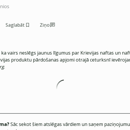
inios
Saglabāt
Ziņo
 ka vairs neslēgs jaunus līgumus par Krievijas naftas un na
evijas produktu pārdošanas apjomi otrajā ceturksnī ievēroja
rg
.
ēma?
Sāc sekot šiem atslēgas vārdiem un saņem paziņojumus