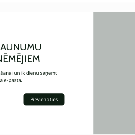
 JAUNUMU
ŅĒMĒJIEM
šanai un ik dienu saņemt
ā e-pastā.
Pievienoties