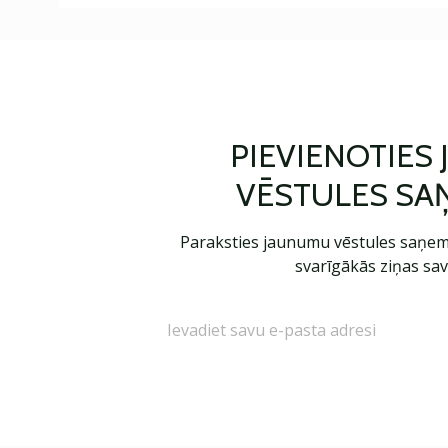
PIEVIENOTIES
VĒSTULES SA
Paraksties jaunumu vēstules saņem
svarīgākās ziņas sav