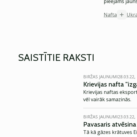
pieejams jauns
Nafta
Ukr
SAISTĪTIE RAKSTI
BIRŽAS JAUNUMI
28.03.22,
Krievijas nafta "izg
Krievijas naftas eksport
vēl vairāk samazinās.
BIRŽAS JAUNUMI
23.03.22,
Pavasaris atvēsina 
Tā kā gāzes krātuves Ei