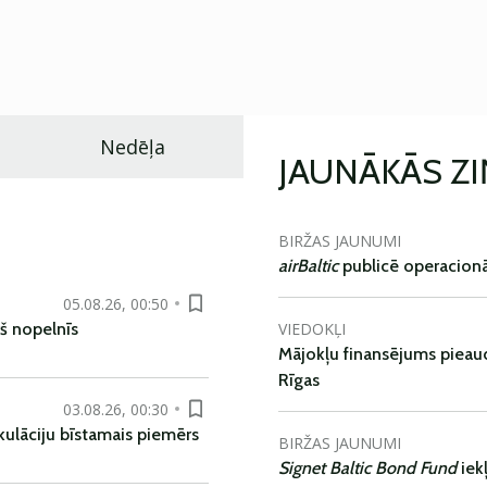
Nedēļa
JAUNĀKĀS Z
BIRŽAS JAUNUMI
airBaltic
publicē operacionāl
05.08.26, 00:50
VIEDOKĻI
š nopelnīs
Mājokļu finansējums pieaudz
Rīgas
03.08.26, 00:30
kulāciju bīstamais piemērs
BIRŽAS JAUNUMI
Signet Baltic Bond Fund
iek