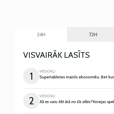
24H
72H
VISVAIRĀK LASĪTS
VIEDOKĻI
1
Supertabletes mainīs ekonomiku. Bet kur
VIEDOKĻI
2
Kā es varu tikt ārā no šīs elles?
Korejas spe