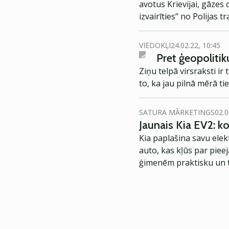
avotus Krievijai, gāzes
izvairīties” no Polijas t
VIEDOKĻI
24.02.22, 10:45
Pret ģeopolitik
Ziņu telpā virsraksti ir 
to, ka jau pilnā mērā ti
SATURA MĀRKETINGS
02.0
Jaunais Kia EV2: 
Kia paplašina savu elek
auto, kas kļūs par piee
ģimenēm praktisku un t