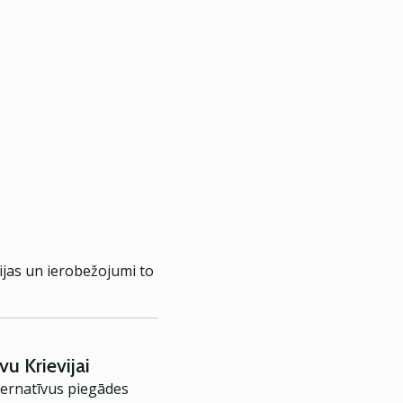
cijas un ierobežojumi to
vu Krievijai
lternatīvus piegādes