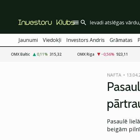
Jaunumi
Viedokļi
Investors Andris
Grāmatas
OMX Baltic
0,11
%
315,32
OMX Riga
−0,56
%
923,11
cebook
NAFTA
13.04.
Twitter)
Pasaul
kedIn
pārtra
ail
k
Pasaulē liel
beigām pilnī