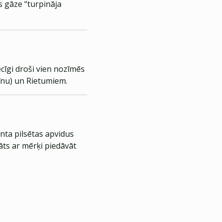
s gāze “turpināja
iecīgi droši vien nozīmēs
Ķīnu) un Rietumiem.
nta pilsētas apvidus
āts ar mērķi piedāvāt