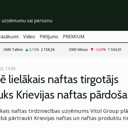
Pasākumi
Video
Pētījums
PREMIUM
OMX Tallinn
0,18
%
2 158,36
OMX Vilnius
−0,09
%
1 504,01
22, 13:08
ē lielākais naftas tirgotājs
uks Krievijas naftas pārdoš
ākais naftas tirdzniecības uzņēmums Vitol Group plā
bā pārtraukt Krievijas naftas un naftas produktu ti