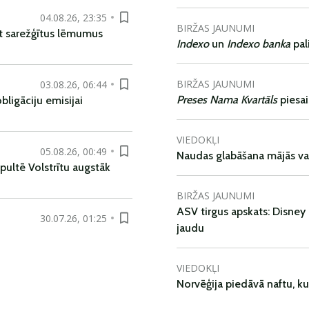
04.08.26, 23:35
BIRŽAS JAUNUMI
t sarežģītus lēmumus
Indexo
un
Indexo banka
pal
BIRŽAS JAUNUMI
03.08.26, 06:44
Preses Nama Kvartāls
piesa
ligāciju emisijai
VIEDOKĻI
05.08.26, 00:49
Naudas glabāšana mājās va
pultē Volstrītu augstāk
BIRŽAS JAUNUMI
ASV tirgus apskats: Disney 
30.07.26, 01:25
jaudu
VIEDOKĻI
Norvēģija piedāvā naftu, k