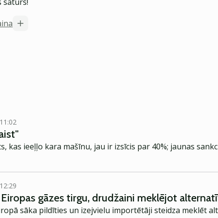
 saturs!
aina
 11:02
aist"
s, kas ieeļļo kara mašīnu, jau ir izsīcis par 40%; jaunas sank
 12:29
Eiropas gāzes tirgu, drudžaini meklējot alternatī
ropā sāka pildīties un izejvielu importētāji steidza meklēt a