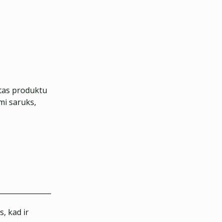
ftas produktu
mi saruks,
, kad ir