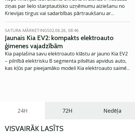
ziņas par lielo starptautisko uzņēmumu aiziešanu no
Krievijas tirgus vai sadarbības pārtraukšanu ar
Krievijas partneriem.
SATURA MĀRKETINGS
02.06.26, 08:46
Jaunais Kia EV2: kompakts elektroauto
ģimenes vajadzībām
Kia paplašina savu elektroauto klāstu ar jauno Kia EV2
– pilnībā elektrisku B segmenta pilsētas apvidus auto,
kas kļūs par pieejamāko modeli Kia elektroauto saimē
Eiropā. Modelis izstrādāts ar mērķi piedāvāt ģimenēm
praktisku un tehnoloģiski modernu automobili
ikdienas vajadzībām.
24H
72H
Nedēļa
VISVAIRĀK LASĪTS