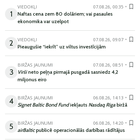
VIEDOKĻI
07.08.26, 00:35
1
Naftas cena zem 80 dolāriem; vai pasaules
ekonomika var uzelpot
VIEDOKĻI
07.08.26, 09:07
2
Pieaugušie “iekrīt” uz viltus investīcijām
BIRŽAS JAUNUMI
07.08.26, 08:51
3
Virši
neto peļņa pirmajā pusgadā sasniedz 4,2
miljonus eiro
BIRŽAS JAUNUMI
06.08.26, 14:13
4
Signet Baltic Bond Fund
iekļauts
Nasdaq Riga
biržā
BIRŽAS JAUNUMI
06.08.26, 14:20
5
airBaltic
publicē operacionālās darbības rādītājus