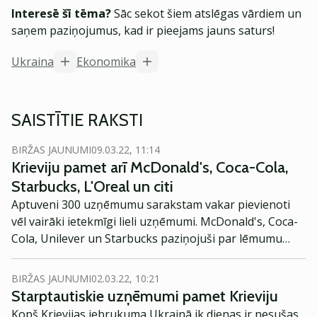
Interesē šī tēma?
Sāc sekot šiem atslēgas vārdiem un
saņem paziņojumus, kad ir pieejams jauns saturs!
Ukraina
Ekonomika
SAISTĪTIE RAKSTI
BIRŽAS JAUNUMI
09.03.22, 11:14
Krieviju pamet arī McDonald's, Coca-Cola,
Starbucks, L'Oreal un citi
Aptuveni 300 uzņēmumu sarakstam vakar pievienoti
vēl vairāki ietekmīgi lieli uzņēmumi. McDonald's, Coca-
Cola, Unilever un Starbucks paziņojuši par lēmumu
pamest Krievijas tirgu, raksta BBC.
BIRŽAS JAUNUMI
02.03.22, 10:21
Starptautiskie uzņēmumi pamet Krieviju
Kopš Krievijas iebrukuma Ukrainā ik dienas ir nesušas