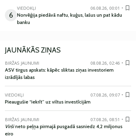
VIEDOKĻI
06.08.26, 00:01
6
Norvēģija piedāvā naftu, kuģus, lašus un pat kādu
banku
JAUNĀKĀS ZIŅAS
BIRŽAS JAUNUMI
08.08.26, 02:46
ASV tirgus apskats: kāpēc sliktas ziņas investoriem
izrādījās labas
VIEDOKĻI
07.08.26, 09:07
Pieaugušie “iekrīt” uz viltus investīcijām
BIRŽAS JAUNUMI
07.08.26, 08:51
Virši
neto peļņa pirmajā pusgadā sasniedz 4,2 miljonus
eiro