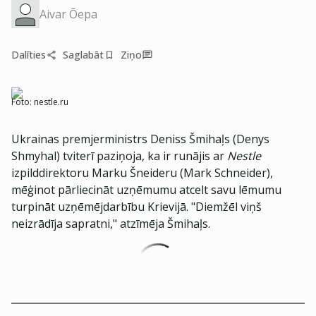
Aivar Õepa
Dalīties
Saglabāt
Ziņo
Foto:
nestle.ru
Ukrainas premjerministrs Deniss Šmihaļs (Denys
Shmyhal) tviterī paziņoja, ka ir runājis ar
Nestle
izpilddirektoru Marku Šneideru (Mark Schneider),
mēģinot pārliecināt uzņēmumu atcelt savu lēmumu
turpināt uzņēmējdarbību Krievijā. "Diemžēl viņš
neizrādīja sapratni," atzīmēja Šmihaļs.