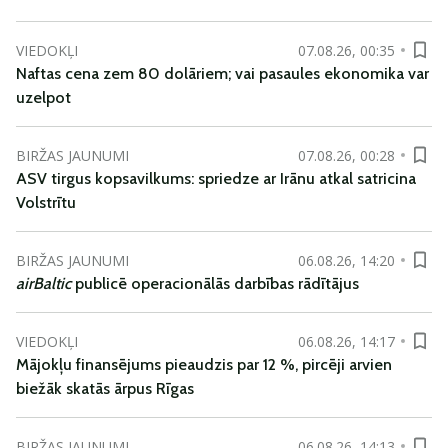
VIEDOKĻI
07.08.26, 00:35
Naftas cena zem 80 dolāriem; vai pasaules ekonomika var
uzelpot
BIRŽAS JAUNUMI
07.08.26, 00:28
ASV tirgus kopsavilkums: spriedze ar Irānu atkal satricina
Volstrītu
BIRŽAS JAUNUMI
06.08.26, 14:20
airBaltic
publicē operacionālās darbības rādītājus
VIEDOKĻI
06.08.26, 14:17
Mājokļu finansējums pieaudzis par 12 %, pircēji arvien
biežāk skatās ārpus Rīgas
BIRŽAS JAUNUMI
06.08.26, 14:13