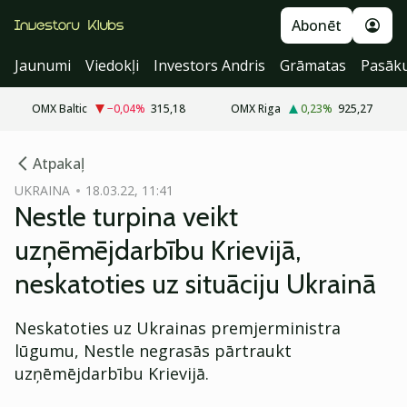
Abonēt
Jaunumi
Viedokļi
Investors Andris
Grāmatas
Pasāk
OMX Baltic
−0,04
%
315,18
OMX Riga
0,23
%
925,27
cebook
Atpakaļ
Twitter)
UKRAINA
18.03.22, 11:41
Nestle turpina veikt
kedIn
uzņēmējdarbību Krievijā,
ail
neskatoties uz situāciju Ukrainā
k
Neskatoties uz Ukrainas premjerministra
lūgumu, Nestle negrasās pārtraukt
uzņēmējdarbību Krievijā.