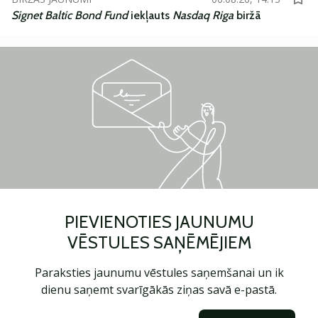
Signet Baltic Bond Fund
iekļauts
Nasdaq Riga
biržā
PIEVIENOTIES JAUNUMU
VĒSTULES SAŅĒMĒJIEM
Paraksties jaunumu vēstules saņemšanai un ik
dienu saņemt svarīgākās ziņas savā e-pastā.