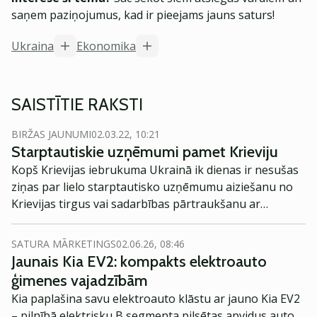
saņem paziņojumus, kad ir pieejams jauns saturs!
Ukraina
Ekonomika
SAISTĪTIE RAKSTI
BIRŽAS JAUNUMI
02.03.22, 10:21
Starptautiskie uzņēmumi pamet Krieviju
Kopš Krievijas iebrukuma Ukrainā ik dienas ir nesušas
ziņas par lielo starptautisko uzņēmumu aiziešanu no
Krievijas tirgus vai sadarbības pārtraukšanu ar
Krievijas partneriem.
SATURA MĀRKETINGS
02.06.26, 08:46
Jaunais Kia EV2: kompakts elektroauto
ģimenes vajadzībām
Kia paplašina savu elektroauto klāstu ar jauno Kia EV2
– pilnībā elektrisku B segmenta pilsētas apvidus auto,