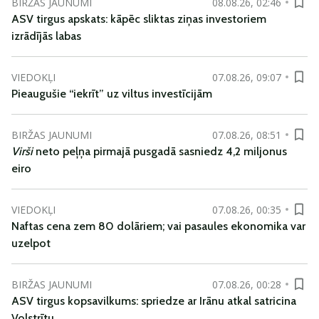
BIRŽAS JAUNUMI
08.08.26, 02:46
ASV tirgus apskats: kāpēc sliktas ziņas investoriem
izrādījās labas
VIEDOKĻI
07.08.26, 09:07
Pieaugušie “iekrīt” uz viltus investīcijām
BIRŽAS JAUNUMI
07.08.26, 08:51
Virši
neto peļņa pirmajā pusgadā sasniedz 4,2 miljonus
eiro
VIEDOKĻI
07.08.26, 00:35
Naftas cena zem 80 dolāriem; vai pasaules ekonomika var
uzelpot
BIRŽAS JAUNUMI
07.08.26, 00:28
ASV tirgus kopsavilkums: spriedze ar Irānu atkal satricina
Volstrītu