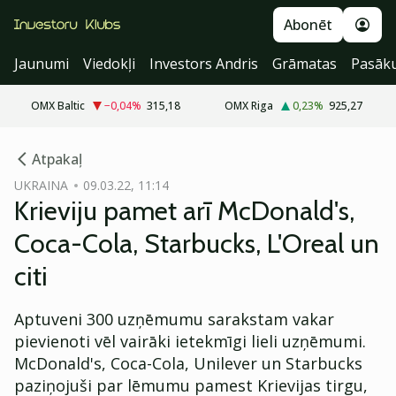
Abonēt
Jaunumi
Viedokļi
Investors Andris
Grāmatas
Pasāk
OMX Baltic
−0,04
%
315,18
OMX Riga
0,23
%
925,27
cebook
Atpakaļ
Twitter)
UKRAINA
09.03.22, 11:14
Krieviju pamet arī McDonald's,
kedIn
Coca-Cola, Starbucks, L'Oreal un
ail
citi
k
Aptuveni 300 uzņēmumu sarakstam vakar
pievienoti vēl vairāki ietekmīgi lieli uzņēmumi.
McDonald's, Coca-Cola, Unilever un Starbucks
paziņojuši par lēmumu pamest Krievijas tirgu,