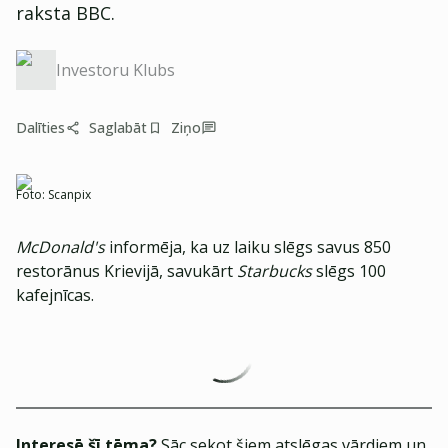
raksta BBC.
Investoru Klubs
Dalīties
Saglabāt
Ziņo
Foto:
Scanpix
McDonald's
informēja, ka uz laiku slēgs savus 850
restorānus Krievijā, savukārt
Starbucks
slēgs 100
kafejnīcas.
Interesē šī tēma?
Sāc sekot šiem atslēgas vārdiem un