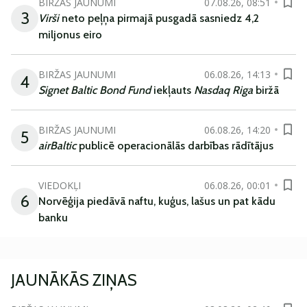
BIRŽAS JAUNUMI
07.08.26, 08:51
3
Virši
neto peļņa pirmajā pusgadā sasniedz 4,2
miljonus eiro
BIRŽAS JAUNUMI
06.08.26, 14:13
4
Signet Baltic Bond Fund
iekļauts
Nasdaq Riga
biržā
BIRŽAS JAUNUMI
06.08.26, 14:20
5
airBaltic
publicē operacionālās darbības rādītājus
VIEDOKĻI
06.08.26, 00:01
6
Norvēģija piedāvā naftu, kuģus, lašus un pat kādu
banku
JAUNĀKĀS ZIŅAS