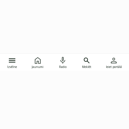
Izvēlne
Jaunumi
Radio
Meklēt
Ieiet portālā
Gunāra Astras iela 8B, Rīga, LV-1082
janis.skupelis@investoruklubs.lv