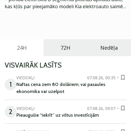
kas kļūs par pieejamāko modeli Kia elektroauto saimē
Eiropā. Modelis izstrādāts ar mērķi piedāvāt ģimenēm
praktisku un tehnoloģiski modernu automobili
ikdienas vajadzībām.
24H
72H
Nedēļa
VISVAIRĀK LASĪTS
VIEDOKĻI
07.08.26, 00:35
1
Naftas cena zem 80 dolāriem; vai pasaules
ekonomika var uzelpot
VIEDOKĻI
07.08.26, 09:07
2
Pieaugušie “iekrīt” uz viltus investīcijām