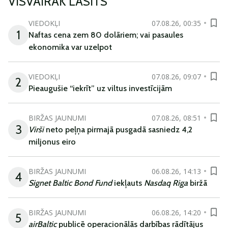
VISVAIRĀK LASĪTS
VIEDOKĻI
07.08.26, 00:35
1
Naftas cena zem 80 dolāriem; vai pasaules
ekonomika var uzelpot
VIEDOKĻI
07.08.26, 09:07
2
Pieaugušie “iekrīt” uz viltus investīcijām
BIRŽAS JAUNUMI
07.08.26, 08:51
3
Virši
neto peļņa pirmajā pusgadā sasniedz 4,2
miljonus eiro
BIRŽAS JAUNUMI
06.08.26, 14:13
4
Signet Baltic Bond Fund
iekļauts
Nasdaq Riga
biržā
BIRŽAS JAUNUMI
06.08.26, 14:20
5
airBaltic
publicē operacionālās darbības rādītājus