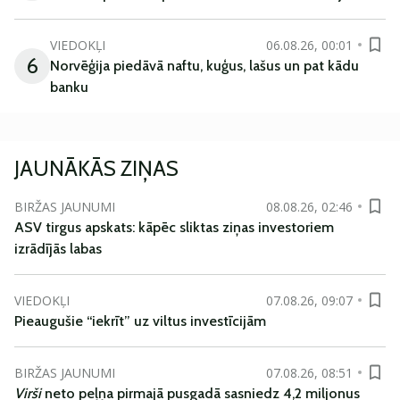
VIEDOKĻI
06.08.26, 00:01
6
Norvēģija piedāvā naftu, kuģus, lašus un pat kādu
banku
JAUNĀKĀS ZIŅAS
BIRŽAS JAUNUMI
08.08.26, 02:46
ASV tirgus apskats: kāpēc sliktas ziņas investoriem
izrādījās labas
VIEDOKĻI
07.08.26, 09:07
Pieaugušie “iekrīt” uz viltus investīcijām
BIRŽAS JAUNUMI
07.08.26, 08:51
Virši
neto peļņa pirmajā pusgadā sasniedz 4,2 miljonus