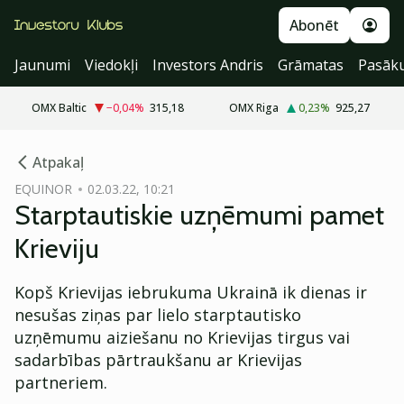
Abonēt
Jaunumi
Viedokļi
Investors Andris
Grāmatas
Pasāk
OMX Baltic
−0,04
%
315,18
OMX Riga
0,23
%
925,27
cebook
Atpakaļ
Twitter)
EQUINOR
02.03.22, 10:21
Starptautiskie uzņēmumi pamet
kedIn
Krieviju
ail
Kopš Krievijas iebrukuma Ukrainā ik dienas ir
k
nesušas ziņas par lielo starptautisko
uzņēmumu aiziešanu no Krievijas tirgus vai
sadarbības pārtraukšanu ar Krievijas
partneriem.