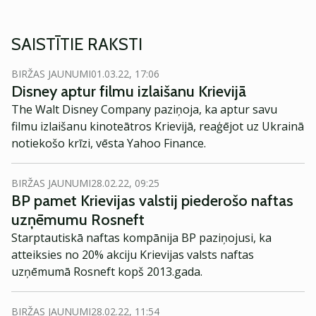
SAISTĪTIE RAKSTI
BIRŽAS JAUNUMI
01.03.22, 17:06
Disney aptur filmu izlaišanu Krievijā
The Walt Disney Company paziņoja, ka aptur savu
filmu izlaišanu kinoteātros Krievijā, reaģējot uz Ukrainā
notiekošo krīzi, vēsta Yahoo Finance.
BIRŽAS JAUNUMI
28.02.22, 09:25
BP pamet Krievijas valstij piederošo naftas
uzņēmumu Rosneft
Starptautiskā naftas kompānija BP paziņojusi, ka
atteiksies no 20% akciju Krievijas valsts naftas
uzņēmumā Rosneft kopš 2013.gada.
BIRŽAS JAUNUMI
28.02.22, 11:54