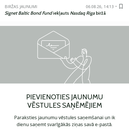
BIRŽAS JAUNUMI
06.08.26, 14:13
Signet Baltic Bond Fund
iekļauts
Nasdaq Riga
biržā
PIEVIENOTIES JAUNUMU
VĒSTULES SAŅĒMĒJIEM
Paraksties jaunumu vēstules saņemšanai un ik
dienu saņemt svarīgākās ziņas savā e-pastā.