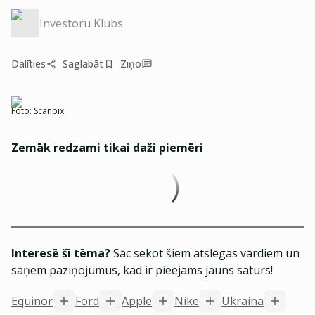
Investoru Klubs
Dalīties
Saglabāt
Ziņo
Foto:
Scanpix
Zemāk redzami tikai daži piemēri
Interesē šī tēma?
Sāc sekot šiem atslēgas vārdiem un
saņem paziņojumus, kad ir pieejams jauns saturs!
Equinor
Ford
Apple
Nike
Ukraina