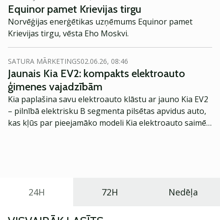
Equinor pamet Krievijas tirgu
Norvēģijas enerģētikas uzņēmums Equinor pamet
Krievijas tirgu, vēsta Eho Moskvi.
SATURA MĀRKETINGS
02.06.26, 08:46
Jaunais Kia EV2: kompakts elektroauto
ģimenes vajadzībām
Kia paplašina savu elektroauto klāstu ar jauno Kia EV2
– pilnībā elektrisku B segmenta pilsētas apvidus auto,
kas kļūs par pieejamāko modeli Kia elektroauto saimē
Eiropā. Modelis izstrādāts ar mērķi piedāvāt ģimenēm
praktisku un tehnoloģiski modernu automobili
ikdienas vajadzībām.
24H
72H
Nedēļa