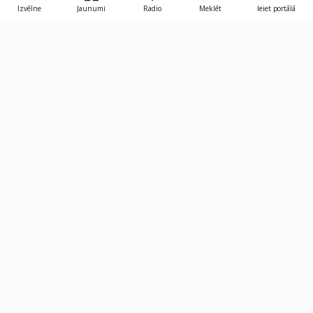
Izvēlne
Jaunumi
Radio
Meklēt
Ieiet portālā
Gunāra Astras iela 8B, Rīga, LV-1082
janis.skupelis@investoruklubs.lv
Abonē
Abonē jaunumus
Reklāma
Publikāciju lietošanas
Vispārējie noteikumi
tiesības
Privātuma politika
Pārtraukt abonēšanu
Iestatījumu pārvaldība