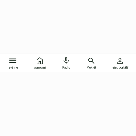
Izvēlne
Jaunumi
Radio
Meklēt
Ieiet portālā
Gunāra Astras iela 8B, Rīga, LV-1082
janis.skupelis@investoruklubs.lv
Abonē
Abonē jaunumus