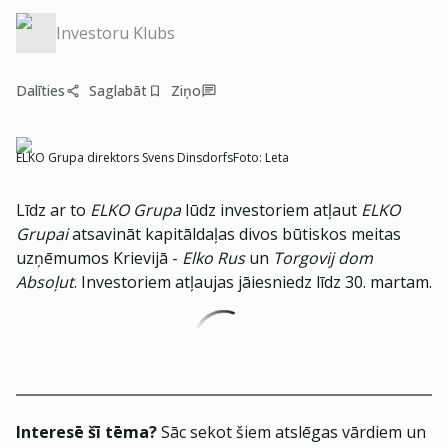
Investoru Klubs
Dalīties
Saglabāt
Ziņo
ELKO Grupa direktors Svens Dinsdorfs
Foto:
Leta
Līdz ar to
ELKO Grupa
lūdz investoriem atļaut
ELKO
Grupai
atsavināt kapitāldaļas divos būtiskos meitas
uzņēmumos Krievijā -
Elko Rus
un
Torgovij dom
Absoļut
. Investoriem atļaujas jāiesniedz līdz 30. martam.
Interesē šī tēma?
Sāc sekot šiem atslēgas vārdiem un