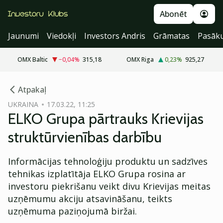
Abonēt
Jaunumi
Viedokļi
Investors Andris
Grāmatas
Pasāk
OMX Baltic
−0,04
%
315,18
OMX Riga
0,23
%
925,27
cebook
Atpakaļ
Twitter)
UKRAINA
17.03.22, 11:25
ELKO Grupa pārtrauks Krievijas
kedIn
struktūrvienības darbību
ail
Informācijas tehnoloģiju produktu un sadzīves
k
tehnikas izplatītāja ELKO Grupa rosina ar
investoru piekrišanu veikt divu Krievijas meitas
uzņēmumu akciju atsavināšanu, teikts
uzņēmuma paziņojumā biržai.