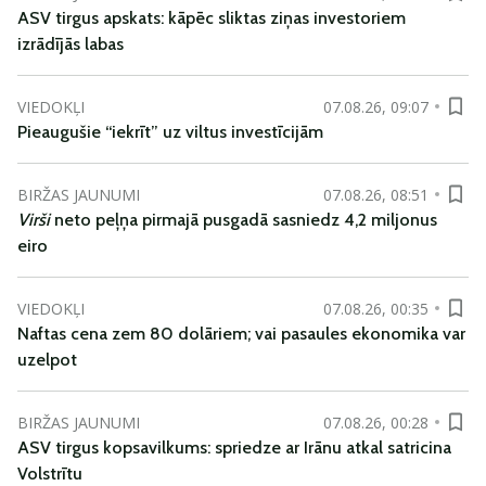
ASV tirgus apskats: kāpēc sliktas ziņas investoriem
izrādījās labas
VIEDOKĻI
07.08.26, 09:07
Pieaugušie “iekrīt” uz viltus investīcijām
BIRŽAS JAUNUMI
07.08.26, 08:51
Virši
neto peļņa pirmajā pusgadā sasniedz 4,2 miljonus
eiro
VIEDOKĻI
07.08.26, 00:35
Naftas cena zem 80 dolāriem; vai pasaules ekonomika var
uzelpot
BIRŽAS JAUNUMI
07.08.26, 00:28
ASV tirgus kopsavilkums: spriedze ar Irānu atkal satricina
Volstrītu