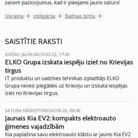
saņem paziņojumus, kad ir pieejams jauns saturs!
Ukraina
obligācija
Baltijas birža
SAISTĪTIE RAKSTI
BIRŽAS JAUNUMI
10.03.22, 17:45
ELKO Grupa izskata iespēju iziet no Krievijas
tirgus
IT produktu un sadzīves tehnikas izplatītājs ELKO
Grupa neveic piegādes uz Krieviju un izskata iespējas
iziet no Krievijas tirgus.
SATURA MĀRKETINGS
02.06.26, 08:46
Jaunais Kia EV2: kompakts elektroauto
ģimenes vajadzībām
Kia paplašina savu elektroauto klāstu ar jauno Kia EV2