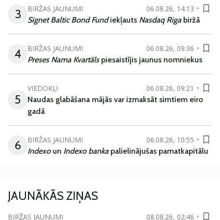
BIRŽAS JAUNUMI
06.08.26, 14:13
3
Signet Baltic Bond Fund
iekļauts
Nasdaq Riga
biržā
BIRŽAS JAUNUMI
06.08.26, 09:36
4
Preses Nama Kvartāls
piesaistījis jaunus nomniekus
VIEDOKĻI
06.08.26, 09:21
5
Naudas glabāšana mājās var izmaksāt simtiem eiro
gadā
BIRŽAS JAUNUMI
06.08.26, 10:55
6
Indexo
un
Indexo banka
palielinājušas pamatkapitālu
JAUNĀKĀS ZIŅAS
BIRŽAS JAUNUMI
08.08.26, 02:46