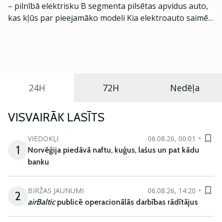
– pilnībā elektrisku B segmenta pilsētas apvidus auto,
kas kļūs par pieejamāko modeli Kia elektroauto saimē
Eiropā. Modelis izstrādāts ar mērķi piedāvāt ģimenēm
praktisku un tehnoloģiski modernu automobili
ikdienas vajadzībām.
24H
72H
Nedēļa
VISVAIRĀK LASĪTS
VIEDOKĻI
06.08.26, 00:01
1
Norvēģija piedāvā naftu, kuģus, lašus un pat kādu
banku
BIRŽAS JAUNUMI
06.08.26, 14:20
2
airBaltic
publicē operacionālās darbības rādītājus