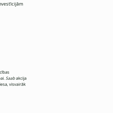
nvestīcijām
ecības
ai.
Saab
akcija
esa, visvairāk