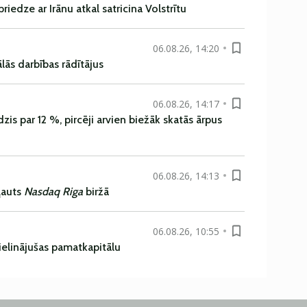
iedze ar Irānu atkal satricina Volstrītu
06.08.26, 14:20
ās darbības rādītājus
06.08.26, 14:17
is par 12 %, pircēji arvien biežāk skatās ārpus
06.08.26, 14:13
ļauts
Nasdaq Riga
biržā
06.08.26, 10:55
ielinājušas pamatkapitālu