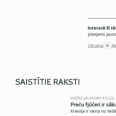
Interesē šī t
pieejams jauns
Ukraina
Ak
SAISTĪTIE RAKSTI
BIRŽAS JAUNUMI
14.02.22,
Preču fjūčeri ir sāk
Krievija ir viena no lie