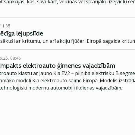
ot sankcijas, kas, savukārt, veicinās vēl straujāku izejvielu
 11:35
ēcīga lejupslīde
u sākuši ar kritumu, un arī akciju fjūčeri Eiropā sagaida kri
6.26, 08:46
kompakts elektroauto ģimenes vajadzībām
troauto klāstu ar jauno Kia EV2 – pilnībā elektrisku B segme
jamāko modeli Kia elektroauto saimē Eiropā. Modelis izstrād
ehnoloģiski modernu automobili ikdienas vajadzībām.