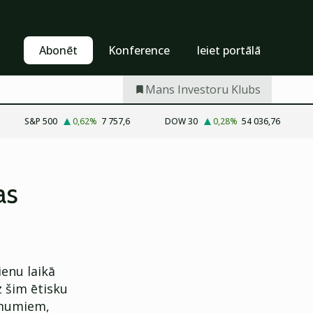
Pašapkalpošanās
Abonēt
Abonēt
Konference
Ieiet portālā
Mans Investoru Klubs
S&P 500
0,62
%
7 757,6
DOW 30
0,28
%
54 036,76
as
enu laikā
z šim ētisku
ēmumiem,