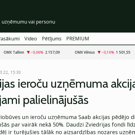
Pasākumi
Video
Pētījums
PREMIUM
OMX Tallinn
−0,06
%
2 157,09
OMX Vilnius
−0,16
%
1 501,55
3.22, 15:30
ijas ieroču uzņēmuma akcij
jami palielinājušās
aviobūves un ieroču uzņēmuma Saab akcijas pēdējo di
šās par vairāk nekā 50%. Daudzi Zviedrijas fondi līd
ēļ ir turējušies tālāk no aizsardzības nozares uzņ