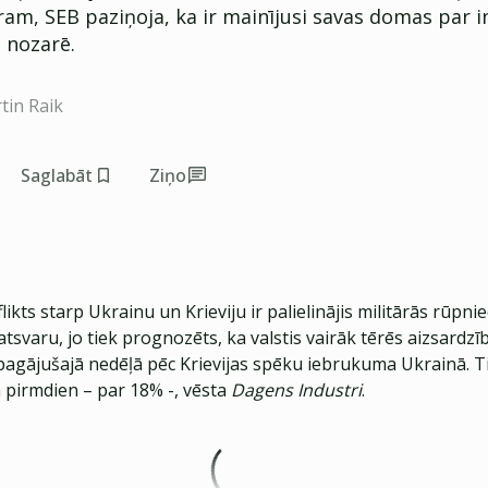
am, SEB paziņoja, ka ir mainījusi savas domas par i
 nozarē.
tin Raik
Saglabāt
Ziņo
likts starp Ukrainu un Krieviju ir palielinājis militārās rūpni
varu, jo tiek prognozēts, ka valstis vairāk tērēs aizsardzīb
pagājušajā nedēļā pēc Krievijas spēku iebrukuma Ukrainā. Ti
 pirmdien – par 18% -, vēsta
Dagens Industri
.