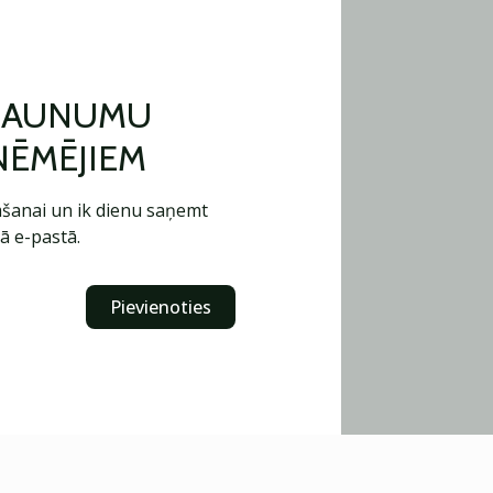
 JAUNUMU
ŅĒMĒJIEM
šanai un ik dienu saņemt
ā e-pastā.
Pievienoties