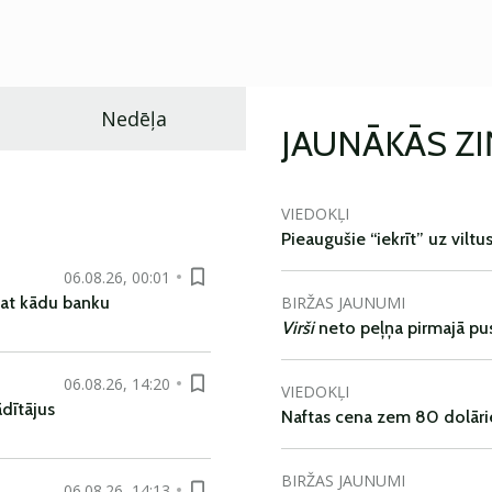
Nedēļa
JAUNĀKĀS Z
VIEDOKĻI
Pieaugušie “iekrīt” uz viltu
06.08.26, 00:01
BIRŽAS JAUNUMI
pat kādu banku
Virši
neto peļņa pirmajā pu
06.08.26, 14:20
VIEDOKĻI
dītājus
Naftas cena zem 80 dolāri
BIRŽAS JAUNUMI
06.08.26, 14:13