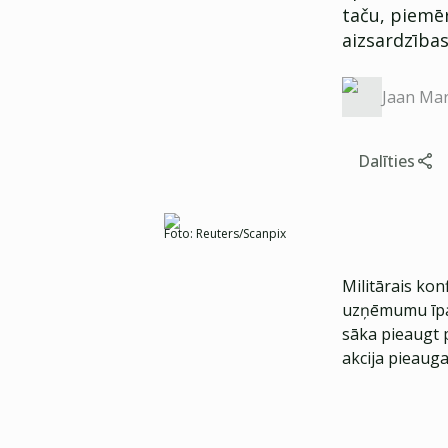
taču, piemēr
aizsardzības
Jaan Mar
Dalīties
Foto:
Reuters/Scanpix
Militārais konf
uzņēmumu īpats
sāka pieaugt 
akcija pieauga