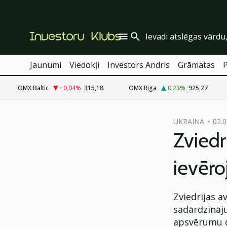
Jaunumi
Viedokļi
Investors Andris
Grāmatas
OMX Baltic
−0,04
%
315,18
OMX Riga
0,23
%
925,27
cebook
UKRAINA
02.0
Twitter)
Zviedr
kedIn
ievēro
ail
k
Zviedrijas 
sadārdzināju
apsvērumu d