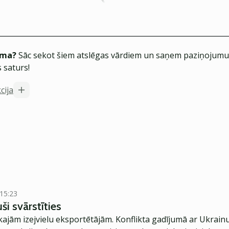
ēma?
Sāc sekot šiem atslēgas vārdiem un saņem paziņojumus
 saturs!
cija
 15:23
uši svārstīties
lākajām izejvielu eksportētājām. Konflikta gadījumā ar Ukrain