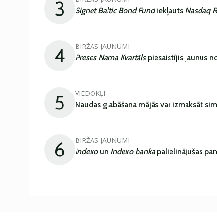
3
Signet Baltic Bond Fund
iekļauts
Nasdaq R
BIRŽAS JAUNUMI
4
Preses Nama Kvartāls
piesaistījis jaunus 
VIEDOKĻI
5
Naudas glabāšana mājās var izmaksāt sim
BIRŽAS JAUNUMI
6
Indexo
un
Indexo banka
palielinājušas pa