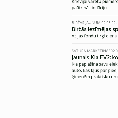
Krievijai varētu piemēr
paātrinās inflāciju.
BIRŽAS JAUNUMI
02.03.22,
Biržās iezīmējas sp
Āzijas fondu tirgi dien
SATURA MĀRKETINGS
02.0
Jaunais Kia EV2: 
Kia paplašina savu elek
auto, kas kļūs par piee
ģimenēm praktisku un t