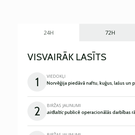
24H
72H
VISVAIRĀK LASĪTS
VIEDOKĻI
1
Norvēģija piedāvā naftu, kuģus, lašus un 
BIRŽAS JAUNUMI
2
airBaltic
publicē operacionālās darbības rā
BIRŽAS JAUNUMI