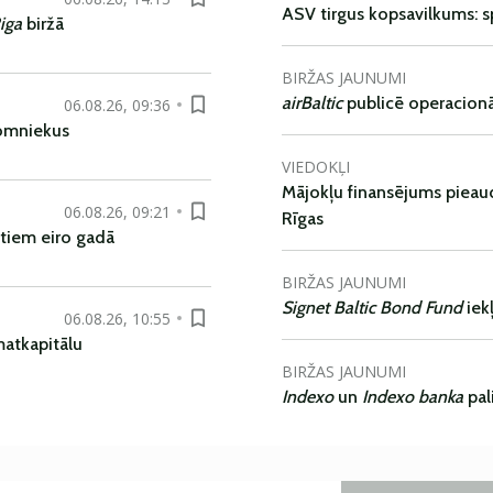
ASV tirgus kopsavilkums: spr
iga
biržā
BIRŽAS JAUNUMI
airBaltic
publicē operacionāl
06.08.26, 09:36
nomniekus
VIEDOKĻI
Mājokļu finansējums pieaudz
06.08.26, 09:21
Rīgas
tiem eiro gadā
BIRŽAS JAUNUMI
Signet Baltic Bond Fund
iek
06.08.26, 10:55
matkapitālu
BIRŽAS JAUNUMI
Indexo
un
Indexo banka
pal