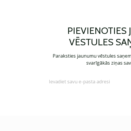
PIEVIENOTIES
VĒSTULES SA
Paraksties jaunumu vēstules saņem
svarīgākās ziņas sav