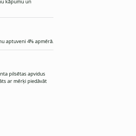
 cenu kāpumu un
tumu aptuveni 4% apmērā.
nta pilsētas apvidus
āts ar mērķi piedāvāt