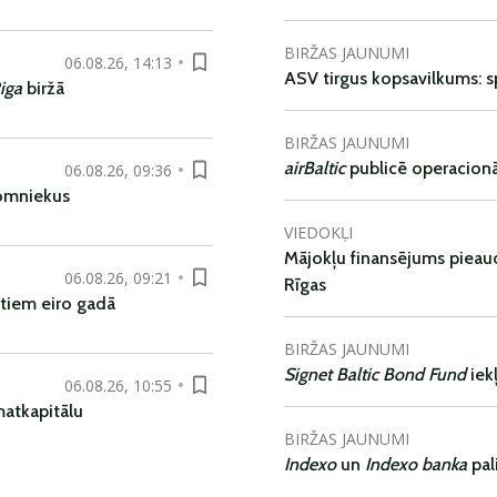
BIRŽAS JAUNUMI
06.08.26, 14:13
ASV tirgus kopsavilkums: spr
iga
biržā
BIRŽAS JAUNUMI
airBaltic
publicē operacionāl
06.08.26, 09:36
nomniekus
VIEDOKĻI
Mājokļu finansējums pieaudz
06.08.26, 09:21
Rīgas
tiem eiro gadā
BIRŽAS JAUNUMI
Signet Baltic Bond Fund
iek
06.08.26, 10:55
matkapitālu
BIRŽAS JAUNUMI
Indexo
un
Indexo banka
pal