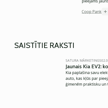
pieejams jauns
Coop Pank
SAISTĪTIE RAKSTI
SATURA MĀRKETINGS
02.0
Jaunais Kia EV2: 
Kia paplašina savu elek
auto, kas kļūs par piee
ģimenēm praktisku un t