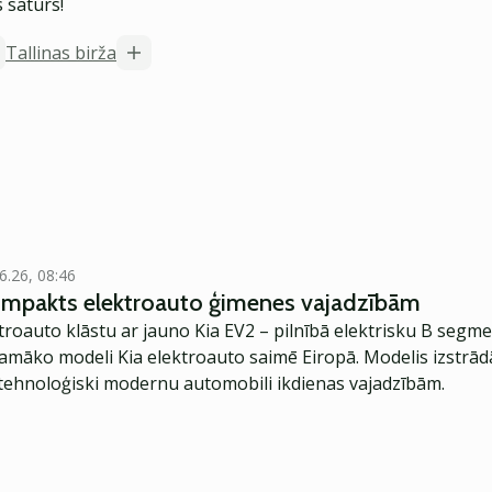
 saturs!
Tallinas birža
6.26, 08:46
kompakts elektroauto ģimenes vajadzībām
troauto klāstu ar jauno Kia EV2 – pilnībā elektrisku B segme
jamāko modeli Kia elektroauto saimē Eiropā. Modelis izstrād
ehnoloģiski modernu automobili ikdienas vajadzībām.