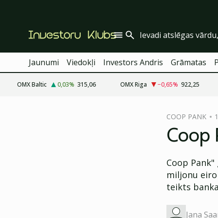
Jaunumi
Viedokļi
Investors Andris
Grāmatas
OMX Baltic
0,03
%
315,06
OMX Riga
−0,65
%
922,25
cebook
COOP PANK
1
Twitter)
Coop P
kedIn
Coop Pank" 
ail
miljonu eiro
k
teikts bank
Jana Saa