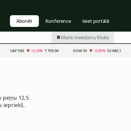
Pašapkalpošanās
Abonēt
Abonēt
Konference
Ieiet portālā
Mans Investoru Klubs
S&P 500
−0,18
%
7 709,96
DOW 30
−0,85
%
53 885,1
 peļņu 12,5
 iepriekš,