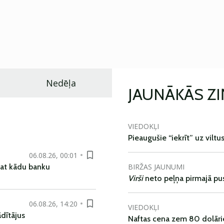
Nedēļa
JAUNĀKĀS Z
VIEDOKĻI
Pieaugušie “iekrīt” uz viltu
06.08.26, 00:01
BIRŽAS JAUNUMI
pat kādu banku
Virši
neto peļņa pirmajā pu
06.08.26, 14:20
VIEDOKĻI
dītājus
Naftas cena zem 80 dolāri