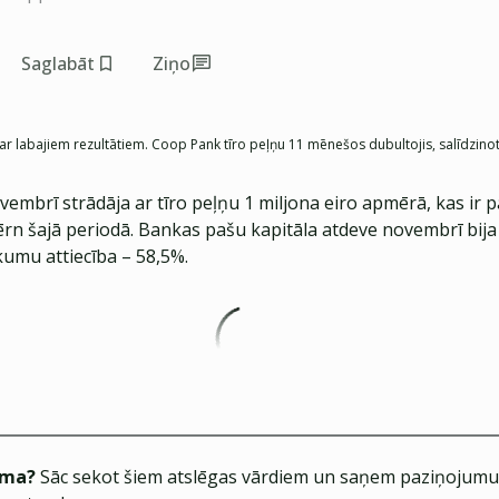
Saglabāt
Ziņo
ar labajiem rezultātiem. Coop Pank tīro peļņu 11 mēnešos dubultojis, salīdzino
embrī strādāja ar tīro peļņu 1 miljona eiro apmērā, kas ir 
ērn šajā periodā. Bankas pašu kapitāla atdeve novembrī bija
umu attiecība – 58,5%.
ēma?
Sāc sekot šiem atslēgas vārdiem un saņem paziņojumus