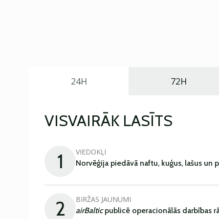
24H
72H
VISVAIRĀK LASĪTS
VIEDOKĻI
1
Norvēģija piedāvā naftu, kuģus, lašus un 
BIRŽAS JAUNUMI
2
airBaltic
publicē operacionālās darbības rā