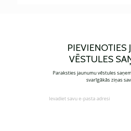
PIEVIENOTIES
VĒSTULES SA
Paraksties jaunumu vēstules saņem
svarīgākās ziņas sav