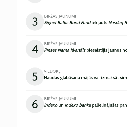
BIRŽAS JAUNUMI
3
Signet Baltic Bond Fund
iekļauts
Nasdaq R
BIRŽAS JAUNUMI
4
Preses Nama Kvartāls
piesaistījis jaunus 
VIEDOKĻI
5
Naudas glabāšana mājās var izmaksāt sim
BIRŽAS JAUNUMI
6
Indexo
un
Indexo banka
palielinājušas pa