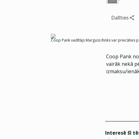
Dalīties
Coop Pank vadītājs Marguss Rinks var priecāties p
Coop Pank nov
vairāk nekā p
izmaksu/ienāk
Interesē šī t