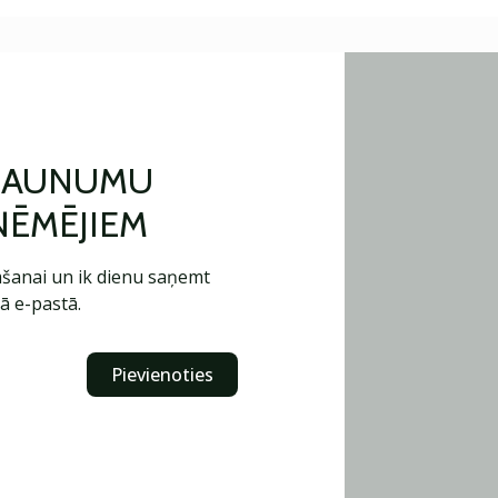
 JAUNUMU
ŅĒMĒJIEM
šanai un ik dienu saņemt
ā e-pastā.
Pievienoties