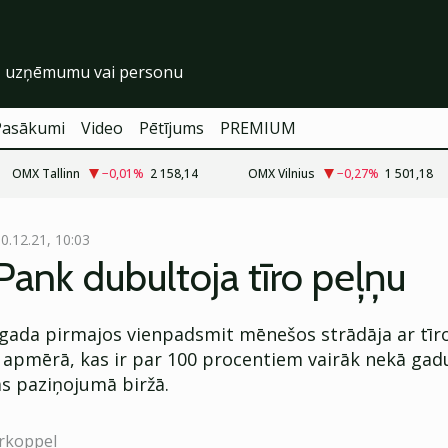
Pasākumi
Video
Pētījums
PREMIUM
OMX Tallinn
−0,01
%
2 158,14
OMX Vilnius
−0,27
%
1 501,18
0.12.21, 10:03
ank dubultoja tīro peļņu
gada pirmajos vienpadsmit mēnešos strādāja ar tīro
 apmērā, kas ir par 100 procentiem vairāk nekā gadu
as paziņojumā biržā.
rkoppel