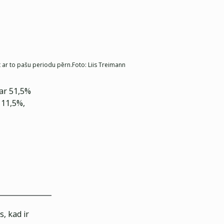
t ar to pašu periodu pērn.
Foto:
Liis Treimann
par 51,5%
 11,5%,
, kad ir