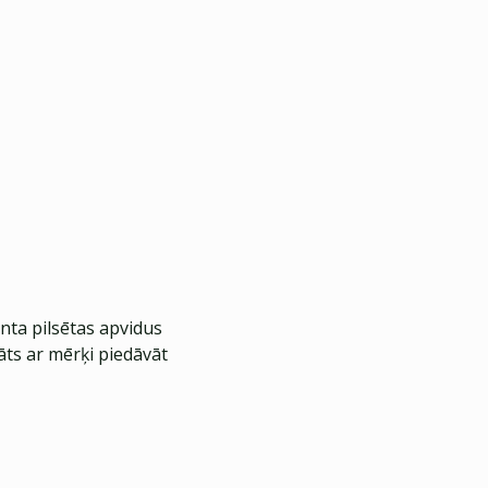
nta pilsētas apvidus
āts ar mērķi piedāvāt