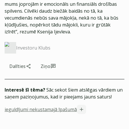
mums joprojām ir emocionāls un finansiāls drošības
spilvens. Cilvēki daudz biežāk baidās no tā, ka
vecumdienās nebūs sava mājokļa, nekā no tā, ka būs
kļūdījušies, nopērkot tādu mājokli, kuru ir grūtāk
izīrēt”, rezumē Ksenija Ijevleva.
Investoru Klubs
Dalīties
Ziņo
Interesē šī tēma?
Sāc sekot šiem atslēgas vārdiem un
saņem paziņojumus, kad ir pieejams jauns saturs!
ieguldījumi nekustamajā īpašumā