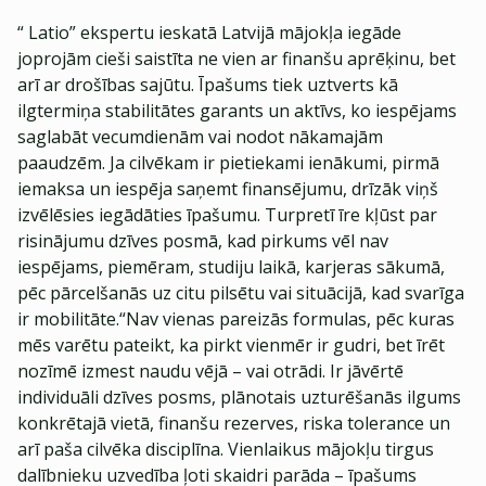
“ Latio” ekspertu ieskatā Latvijā mājokļa iegāde
joprojām cieši saistīta ne vien ar finanšu aprēķinu, bet
arī ar drošības sajūtu. Īpašums tiek uztverts kā
ilgtermiņa stabilitātes garants un aktīvs, ko iespējams
saglabāt vecumdienām vai nodot nākamajām
paaudzēm. Ja cilvēkam ir pietiekami ienākumi, pirmā
iemaksa un iespēja saņemt finansējumu, drīzāk viņš
izvēlēsies iegādāties īpašumu. Turpretī īre kļūst par
risinājumu dzīves posmā, kad pirkums vēl nav
iespējams, piemēram, studiju laikā, karjeras sākumā,
pēc pārcelšanās uz citu pilsētu vai situācijā, kad svarīga
ir mobilitāte.“Nav vienas pareizās formulas, pēc kuras
mēs varētu pateikt, ka pirkt vienmēr ir gudri, bet īrēt
nozīmē izmest naudu vējā – vai otrādi. Ir jāvērtē
individuāli dzīves posms, plānotais uzturēšanās ilgums
konkrētajā vietā, finanšu rezerves, riska tolerance un
arī paša cilvēka disciplīna. Vienlaikus mājokļu tirgus
dalībnieku uzvedība ļoti skaidri parāda – īpašums