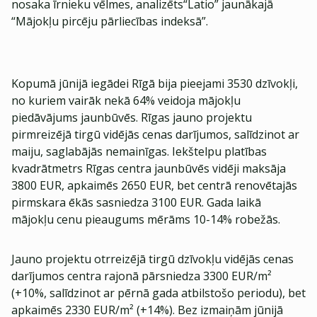
nosaka īrnieku vēlmes, analizēts“Latio” jaunākajā
“Mājokļu pircēju pārliecības indeksā”.
Kopumā jūnijā iegādei Rīgā bija pieejami 3530 dzīvokļi,
no kuriem vairāk nekā 64% veidoja mājokļu
piedāvājums jaunbūvēs. Rīgas jauno projektu
pirmreizējā tirgū vidējās cenas darījumos, salīdzinot ar
maiju, saglabājās nemainīgas. Iekštelpu platības
kvadrātmetrs Rīgas centra jaunbūvēs vidēji maksāja
3800 EUR, apkaimēs 2650 EUR, bet centrā renovētajās
pirmskara ēkās sasniedza 3100 EUR. Gada laikā
mājokļu cenu pieaugums mērāms 10-14% robežās.
Jauno projektu otrreizējā tirgū dzīvokļu vidējās cenas
darījumos centra rajonā pārsniedza 3300 EUR/m²
(+10%, salīdzinot ar pērnā gada atbilstošo periodu), bet
apkaimēs 2330 EUR/m² (+14%). Bez izmaiņām jūnijā