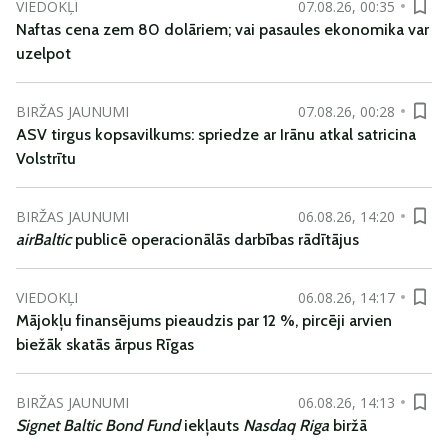
VIEDOKĻI
07.08.26, 00:35
Naftas cena zem 80 dolāriem; vai pasaules ekonomika var
uzelpot
BIRŽAS JAUNUMI
07.08.26, 00:28
ASV tirgus kopsavilkums: spriedze ar Irānu atkal satricina
Volstrītu
BIRŽAS JAUNUMI
06.08.26, 14:20
airBaltic
publicē operacionālās darbības rādītājus
VIEDOKĻI
06.08.26, 14:17
Mājokļu finansējums pieaudzis par 12 %, pircēji arvien
biežāk skatās ārpus Rīgas
BIRŽAS JAUNUMI
06.08.26, 14:13
Signet Baltic Bond Fund
iekļauts
Nasdaq Riga
biržā