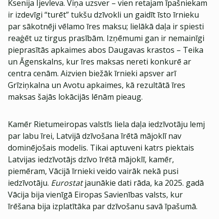
Ksenija Ijevleva. Viņa uzsver – vien retajam īpašniekam
ir izdevīgi “turēt” tukšu dzīvokli un gaidīt īsto īrnieku
par sākotnēji vēlamo īres maksu; lielākā daļa ir spiesti
reaģēt uz tirgus prasībām. Izņēmumi gan ir nemainīgi
pieprasītās apkaimes abos Daugavas krastos – Teika
un Āgenskalns, kur īres maksas nereti konkurē ar
centra cenām. Aizvien biežāk īrnieki apsver arī
Grīziņkalna un Avotu apkaimes, kā rezultātā īres
maksas šajās lokācijās lēnām pieaug.
Kamēr Rietumeiropas valstīs liela daļa iedzīvotāju lemj
par labu īrei, Latvijā dzīvošana īrētā mājoklī nav
dominējošais modelis. Tikai aptuveni katrs piektais
Latvijas iedzīvotājs dzīvo īrētā mājoklī, kamēr,
piemēram, Vācijā īrnieki veido vairāk nekā pusi
iedzīvotāju.
Eurostat
jaunākie dati rāda, ka 2025. gadā
Vācija bija vienīgā Eiropas Savienības valsts, kur
īrēšana bija izplatītāka par dzīvošanu savā īpašumā.