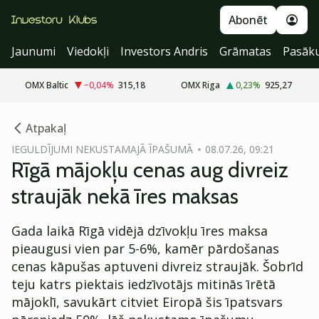
Abonēt
Jaunumi
Viedokļi
Investors Andris
Grāmatas
Pasāk
OMX Baltic
−0,04
%
315,18
OMX Riga
0,23
%
925,27
cebook
cebook
Atpakaļ
Twitter)
Twitter)
IEGULDĪJUMI NEKUSTAMAJĀ ĪPAŠUMĀ
08.07.26, 09:21
Rīgā mājokļu cenas aug divreiz
kedIn
kedIn
straujāk nekā īres maksas
ail
ail
Gada laikā Rīgā vidējā dzīvokļu īres maksa
k
k
pieaugusi vien par 5-6%, kamēr pārdošanas
cenas kāpušas aptuveni divreiz straujāk. Šobrīd
teju katrs piektais iedzīvotājs mitinās īrētā
mājoklī, savukārt citviet Eiropā šis īpatsvars