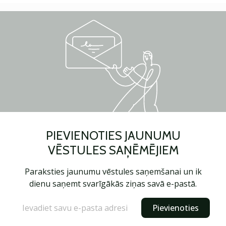
PIEVIENOTIES JAUNUMU
VĒSTULES SAŅĒMĒJIEM
Paraksties jaunumu vēstules saņemšanai un ik
dienu saņemt svarīgākās ziņas savā e-pastā.
Pievienoties