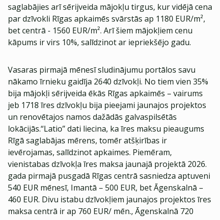
saglabājies arī sērijveida mājokļu tirgus, kur vidējā cena
par dzīvokli Rīgas apkaimēs svārstās ap 1180 EUR/m²,
bet centrā - 1560 EUR/m². Arī šiem mājokļiem cenu
kāpums ir virs 10%, salīdzinot ar iepriekšējo gadu.
Vasaras pirmajā mēnesī sludinājumu portālos savu
nākamo īrnieku gaidīja 2640 dzīvokļi. No tiem vien 35%
bija mājokļi sērijveida ēkās Rīgas apkaimēs – vairums
jeb 1718 īres dzīvokļu bija pieejami jaunajos projektos
un renovētajos namos dažādās galvaspilsētās
lokācijās.“Latio” dati liecina, ka īres maksu pieaugums
Rīgā saglabājas mērens, tomēr atšķirības ir
ievērojamas, salīdzinot apkaimes. Piemēram,
vienistabas dzīvokļa īres maksa jaunajā projektā 2026.
gada pirmajā pusgadā Rīgas centrā sasniedza aptuveni
540 EUR mēnesī, Imantā – 500 EUR, bet Āgenskalnā –
460 EUR. Divu istabu dzīvokļiem jaunajos projektos īres
maksa centrā ir ap 760 EUR/ mēn., Āgenskalnā 720