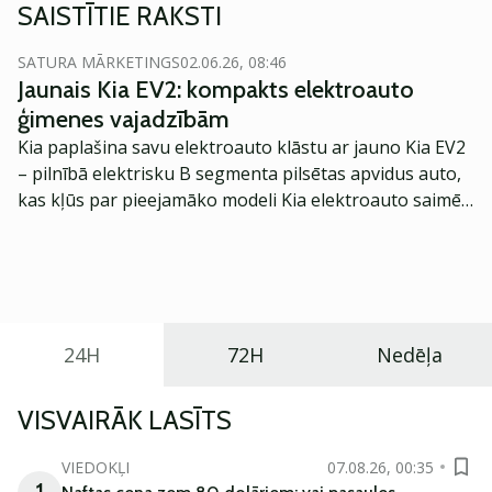
SAISTĪTIE RAKSTI
SATURA MĀRKETINGS
02.06.26, 08:46
Jaunais Kia EV2: kompakts elektroauto
ģimenes vajadzībām
Kia paplašina savu elektroauto klāstu ar jauno Kia EV2
– pilnībā elektrisku B segmenta pilsētas apvidus auto,
kas kļūs par pieejamāko modeli Kia elektroauto saimē
Eiropā. Modelis izstrādāts ar mērķi piedāvāt ģimenēm
praktisku un tehnoloģiski modernu automobili
ikdienas vajadzībām.
24H
72H
Nedēļa
VISVAIRĀK LASĪTS
VIEDOKĻI
07.08.26, 00:35