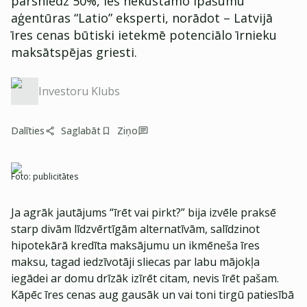
pārsniedz 50%, lēš nekustamo īpašumu
aģentūras “Latio” eksperti, norādot – Latvijā
īres cenas būtiski ietekmē potenciālo īrnieku
maksātspējas griesti.
Investoru Klubs
Dalīties
Saglabāt
Ziņo
Foto:
publicitātes
Ja agrāk jautājums “īrēt vai pirkt?” bija izvēle praksē
starp divām līdzvērtīgām alternatīvām, salīdzinot
hipotekārā kredīta maksājumu un ikmēneša īres
maksu, tagad iedzīvotāji sliecas par labu mājokļa
iegādei ar domu drīzāk izīrēt citam, nevis īrēt pašam.
Kāpēc īres cenas aug gausāk un vai toni tirgū patiesībā