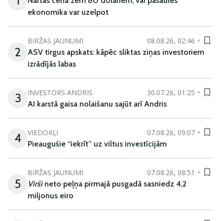
1
Naftas cena zem 80 dolāriem; vai pasaules
ekonomika var uzelpot
BIRŽAS JAUNUMI
08.08.26, 02:46
2
ASV tirgus apskats: kāpēc sliktas ziņas investoriem
izrādījās labas
INVESTORS ANDRIS
30.07.26, 01:25
3
AI karstā gaisa nolaišanu sajūt arī Andris
VIEDOKĻI
07.08.26, 09:07
4
Pieaugušie “iekrīt” uz viltus investīcijām
BIRŽAS JAUNUMI
07.08.26, 08:51
5
Virši
neto peļņa pirmajā pusgadā sasniedz 4,2
miljonus eiro