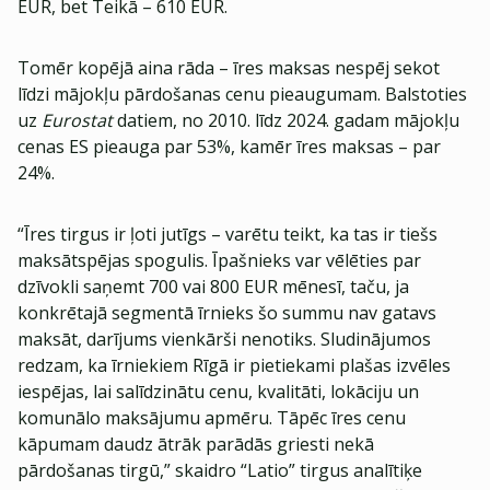
EUR, bet Teikā – 610 EUR.
Tomēr kopējā aina rāda – īres maksas nespēj sekot
līdzi mājokļu pārdošanas cenu pieaugumam. Balstoties
uz
Eurostat
datiem, no 2010. līdz 2024. gadam mājokļu
cenas ES pieauga par 53%, kamēr īres maksas – par
24%.
“Īres tirgus ir ļoti jutīgs – varētu teikt, ka tas ir tiešs
maksātspējas spogulis. Īpašnieks var vēlēties par
dzīvokli saņemt 700 vai 800 EUR mēnesī, taču, ja
konkrētajā segmentā īrnieks šo summu nav gatavs
maksāt, darījums vienkārši nenotiks. Sludinājumos
redzam, ka īrniekiem Rīgā ir pietiekami plašas izvēles
iespējas, lai salīdzinātu cenu, kvalitāti, lokāciju un
komunālo maksājumu apmēru. Tāpēc īres cenu
kāpumam daudz ātrāk parādās griesti nekā
pārdošanas tirgū,” skaidro “Latio” tirgus analītiķe