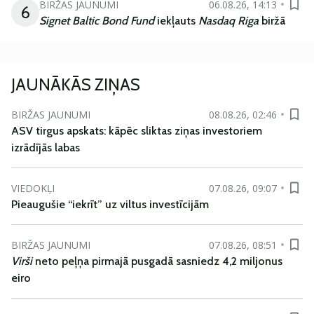
BIRŽAS JAUNUMI
06.08.26, 14:13
6
Signet Baltic Bond Fund
iekļauts
Nasdaq Riga
biržā
JAUNĀKĀS ZIŅAS
BIRŽAS JAUNUMI
08.08.26, 02:46
ASV tirgus apskats: kāpēc sliktas ziņas investoriem
izrādījās labas
VIEDOKĻI
07.08.26, 09:07
Pieaugušie “iekrīt” uz viltus investīcijām
BIRŽAS JAUNUMI
07.08.26, 08:51
Virši
neto peļņa pirmajā pusgadā sasniedz 4,2 miljonus
eiro