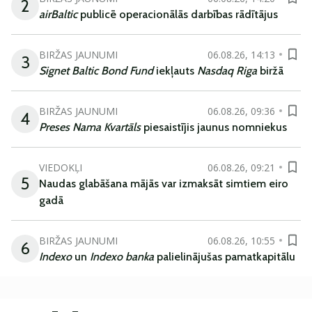
2
airBaltic
publicē operacionālās darbības rādītājus
BIRŽAS JAUNUMI
06.08.26, 14:13
3
Signet Baltic Bond Fund
iekļauts
Nasdaq Riga
biržā
BIRŽAS JAUNUMI
06.08.26, 09:36
4
Preses Nama Kvartāls
piesaistījis jaunus nomniekus
VIEDOKĻI
06.08.26, 09:21
5
Naudas glabāšana mājās var izmaksāt simtiem eiro
gadā
BIRŽAS JAUNUMI
06.08.26, 10:55
6
Indexo
un
Indexo banka
palielinājušas pamatkapitālu