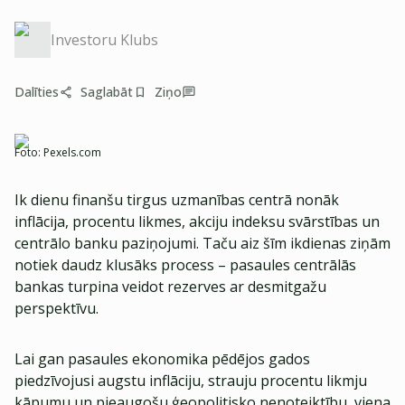
Investoru Klubs
Dalīties
Saglabāt
Ziņo
Foto:
Pexels.com
Ik dienu finanšu tirgus uzmanības centrā nonāk
inflācija, procentu likmes, akciju indeksu svārstības un
centrālo banku paziņojumi. Taču aiz šīm ikdienas ziņām
notiek daudz klusāks process – pasaules centrālās
bankas turpina veidot rezerves ar desmitgažu
perspektīvu.
Lai gan pasaules ekonomika pēdējos gados
piedzīvojusi augstu inflāciju, strauju procentu likmju
kāpumu un pieaugošu ģeopolitisko nenoteiktību, viena