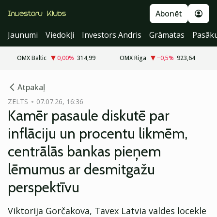
Abonēt
Jaunumi
Viedokļi
Investors Andris
Grāmatas
Pasāk
OMX Baltic
0,00
%
314,99
OMX Riga
−0,5
%
923,64
cebook
cebook
Atpakaļ
Twitter)
Twitter)
ZELTS
07.07.26, 16:36
Kamēr pasaule diskutē par
kedIn
kedIn
inflāciju un procentu likmēm,
ail
ail
centrālās bankas pieņem
k
k
lēmumus ar desmitgažu
perspektīvu
Viktorija Gorčakova, Tavex Latvia valdes locekle