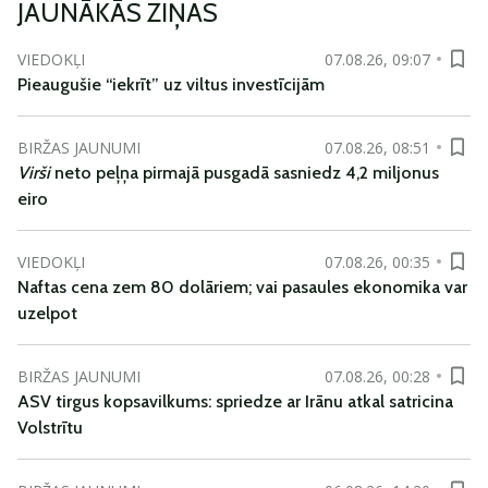
JAUNĀKĀS ZIŅAS
VIEDOKĻI
07.08.26, 09:07
Pieaugušie “iekrīt” uz viltus investīcijām
BIRŽAS JAUNUMI
07.08.26, 08:51
Virši
neto peļņa pirmajā pusgadā sasniedz 4,2 miljonus
eiro
VIEDOKĻI
07.08.26, 00:35
Naftas cena zem 80 dolāriem; vai pasaules ekonomika var
uzelpot
BIRŽAS JAUNUMI
07.08.26, 00:28
ASV tirgus kopsavilkums: spriedze ar Irānu atkal satricina
Volstrītu