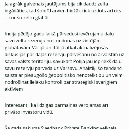
Ja agrāk galvenais jautājums bija cik daudz zelta
iegādāties, tad šobrīd arvien biežāk tiek uzdots arī cits
– kur šo zeltu glabāt.
Indija pēdējo gadu laikā pārvedusi ievērojamu daļu
savu zelta rezervju no Londonas uz vietējām
glabātavām. Vācijā un Itālijā atkal aktualizējušās
diskusijas par daļas rezervju pārvešanu no ārvalstīm uz
savas valsts teritoriju, savukārt Polija jau iepriekš daļu
savu rezervju pārveda uz Varšavu. Analītiķi šo tendenci
saista ar pieaugošo ģeopolitisko nenoteiktību un vēlmi
nodrošināt lielāku kontroli pār stratēģiski svarīgiem
aktīviem.
Interesanti, ka līdzīgas pārmaiņas vērojamas arī
privāto investoru vidū.
Šā gada sākumā Swedbank Private Banking veiktajā