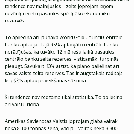
tendence nav mainījusies – zelts joprojām ieņem
nozīmīgu vietu pasaules spēcīgāko ekonomiku
rezervēs.
To apliecina arī jaunākā World Gold Council Centrālo
banku aptauja. Tajā 95% aptaujāto centrālo banku
norādījušas, ka tuvāko 12 mēnešu laikā pasaules
centrālo banku zelta rezerves, visticamāk, turpinās
pieaugt. Savukārt 43% atzīst, ka plāno palielināt arī
savas valsts zelta rezerves. Tas ir augstākais rādītājs
kopš šīs aptaujas veikšanas sākuma.
Šī tendence nav redzama tikai statistikā. To apliecina
arī valstu rīcība.
Amerikas Savienotās Valstis joprojām glabā vairāk
nekā 8 100 tonnas zelta, Vācija – vairāk nekā 3 300