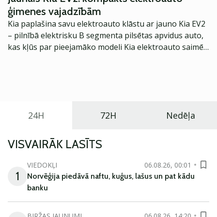
ģimenes vajadzībām
Kia paplašina savu elektroauto klāstu ar jauno Kia EV2
– pilnībā elektrisku B segmenta pilsētas apvidus auto,
kas kļūs par pieejamāko modeli Kia elektroauto saimē
Eiropā. Modelis izstrādāts ar mērķi piedāvāt ģimenēm
praktisku un tehnoloģiski modernu automobili
ikdienas vajadzībām.
24H
72H
Nedēļa
VISVAIRĀK LASĪTS
VIEDOKĻI
06.08.26, 00:01
1
Norvēģija piedāvā naftu, kuģus, lašus un pat kādu
banku
BIRŽAS JAUNUMI
06.08.26, 14:20