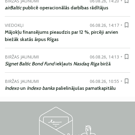
BIRŽAS JAUNUMI
06.08.26, 14:20
airBaltic
publicē operacionālās darbības rādītājus
VIEDOKĻI
06.08.26, 14:17
Mājokļu finansējums pieaudzis par 12 %, pircēji arvien
biežāk skatās ārpus Rīgas
BIRŽAS JAUNUMI
06.08.26, 14:13
Signet Baltic Bond Fund
iekļauts
Nasdaq Riga
biržā
BIRŽAS JAUNUMI
06.08.26, 10:55
Indexo
un
Indexo banka
palielinājušas pamatkapitālu