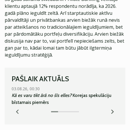
klientu aptaujā 12% respondentu norādīja, ka 2026.
gadā plāno ieguldīt zeltā. Arī starptautiskie aktīvu
pārvaldītāji un privātbankas arvien biežāk runā nevis
par atteikšanos no tradicionālajiem ieguldījumiem, bet
par pārdomātāku portfeļu diversifikāciju. Arvien biežāk
diskusija nav par to, vai portfelī nepieciešams zelts, bet
gan par to, kādai lomai tam būtu jābūt ilgtermiņa
ieguldījumu stratēģijā.
PAŠLAIK AKTUĀLS
03.08.26, 00:30
05.08.
Kā es varu tikt ārā no šīs elles?
Korejas spekulāciju
Super
bīstamais piemērs