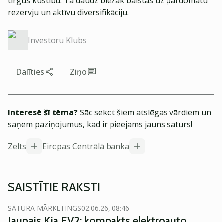
tirgus kustību. Tā daudz biežāk balstās uz pārdomātu
rezervju un aktīvu diversifikāciju.
Investoru Klubs
Dalīties
Ziņo
Interesē šī tēma?
Sāc sekot šiem atslēgas vārdiem un
saņem paziņojumus, kad ir pieejams jauns saturs!
Zelts
Eiropas Centrālā banka
SAISTĪTIE RAKSTI
SATURA MĀRKETINGS
02.06.26, 08:46
Jaunais Kia EV2: kompakts elektroauto