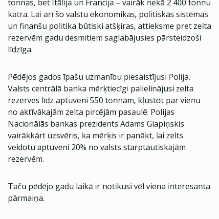
tonnas, bet Itālija un Francija – vairāk nekā 2 400 tonnu
katra. Lai arī šo valstu ekonomikas, politiskās sistēmas
un finanšu politika būtiski atšķiras, attieksme pret zelta
rezervēm gadu desmitiem saglabājusies pārsteidzoši
līdzīga.
Pēdējos gados īpašu uzmanību piesaistījusi Polija.
Valsts centrālā banka mērķtiecīgi palielinājusi zelta
rezerves līdz aptuveni 550 tonnām, kļūstot par vienu
no aktīvākajām zelta pircējām pasaulē. Polijas
Nacionālās bankas prezidents Adams Glapiņskis
vairākkārt uzsvēris, ka mērķis ir panākt, lai zelts
veidotu aptuveni 20% no valsts starptautiskajām
rezervēm.
Taču pēdējo gadu laikā ir notikusi vēl viena interesanta
pārmaiņa.