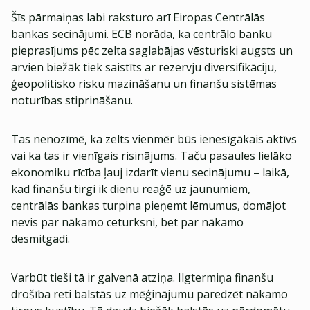
Šīs pārmaiņas labi raksturo arī Eiropas Centrālās
bankas secinājumi. ECB norāda, ka centrālo banku
pieprasījums pēc zelta saglabājas vēsturiski augsts un
arvien biežāk tiek saistīts ar rezervju diversifikāciju,
ģeopolitisko risku mazināšanu un finanšu sistēmas
noturības stiprināšanu.
Tas nenozīmē, ka zelts vienmēr būs ienesīgākais aktīvs
vai ka tas ir vienīgais risinājums. Taču pasaules lielāko
ekonomiku rīcība ļauj izdarīt vienu secinājumu – laikā,
kad finanšu tirgi ik dienu reaģē uz jaunumiem,
centrālās bankas turpina pieņemt lēmumus, domājot
nevis par nākamo ceturksni, bet par nākamo
desmitgadi.
Varbūt tieši tā ir galvenā atziņa. Ilgtermiņa finanšu
drošība reti balstās uz mēģinājumu paredzēt nākamo