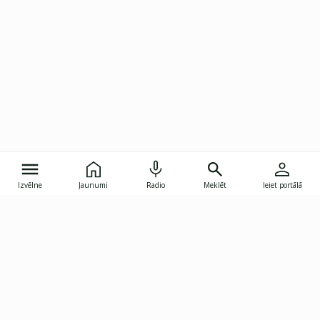
Izvēlne
Jaunumi
Radio
Meklēt
Ieiet portālā
Gunāra Astras iela 8B, Rīga, LV-1082
janis.skupelis@investoruklubs.lv