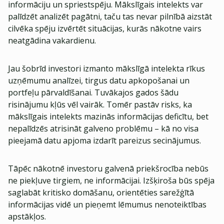
informāciju un spriestspēju. Mākslīgais intelekts var
palīdzēt analizēt pagātni, taču tas nevar pilnībā aizstāt
cilvēka spēju izvērtēt situācijas, kurās nākotne vairs
neatgādina vakardienu.
Jau šobrīd investori izmanto mākslīgā intelekta rīkus
uzņēmumu analīzei, tirgus datu apkopošanai un
portfeļu pārvaldīšanai. Tuvākajos gados šādu
risinājumu kļūs vēl vairāk. Tomēr pastāv risks, ka
mākslīgais intelekts mazinās informācijas deficītu, bet
nepalīdzēs atrisināt galveno problēmu – kā no visa
pieejamā datu apjoma izdarīt pareizus secinājumus.
Tāpēc nākotnē investoru galvenā priekšrocība nebūs
ne piekļuve tirgiem, ne informācijai. Izšķiroša būs spēja
saglabāt kritisko domāšanu, orientēties sarežģītā
informācijas vidē un pieņemt lēmumus nenoteiktības
apstākļos.