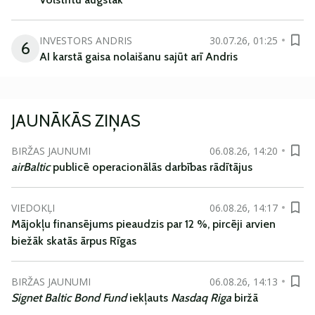
INVESTORS ANDRIS
30.07.26, 01:25
6
AI karstā gaisa nolaišanu sajūt arī Andris
JAUNĀKĀS ZIŅAS
BIRŽAS JAUNUMI
06.08.26, 14:20
airBaltic
publicē operacionālās darbības rādītājus
VIEDOKĻI
06.08.26, 14:17
Mājokļu finansējums pieaudzis par 12 %, pircēji arvien
biežāk skatās ārpus Rīgas
BIRŽAS JAUNUMI
06.08.26, 14:13
Signet Baltic Bond Fund
iekļauts
Nasdaq Riga
biržā