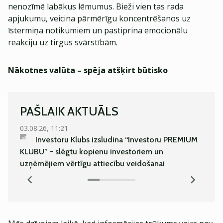
nenozīmē labākus lēmumus. Bieži vien tas rada
apjukumu, veicina pārmērīgu koncentrēšanos uz
īstermiņa notikumiem un pastiprina emocionālu
reakciju uz tirgus svārstībām.
Nākotnes valūta – spēja atšķirt būtisko
PAŠLAIK AKTUĀLS
03.08.26, 11:21
03.08.
Investoru Klubs izsludina “Investoru PREMIUM
Kā es 
KLUBU” - slēgtu kopienu investoriem un
bīsta
uzņēmējiem vērtīgu attiecību veidošanai