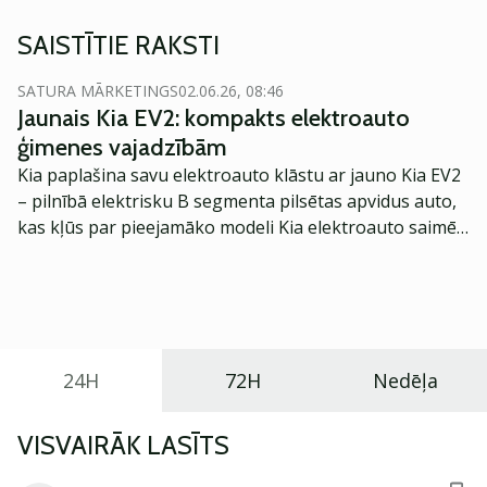
SAISTĪTIE RAKSTI
SATURA MĀRKETINGS
02.06.26, 08:46
Jaunais Kia EV2: kompakts elektroauto
ģimenes vajadzībām
Kia paplašina savu elektroauto klāstu ar jauno Kia EV2
– pilnībā elektrisku B segmenta pilsētas apvidus auto,
kas kļūs par pieejamāko modeli Kia elektroauto saimē
Eiropā. Modelis izstrādāts ar mērķi piedāvāt ģimenēm
praktisku un tehnoloģiski modernu automobili
ikdienas vajadzībām.
24H
72H
Nedēļa
VISVAIRĀK LASĪTS