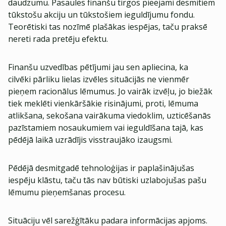
daudzumu. Pasaules finanšu tirgos pieejami desmitiem
tūkstošu akciju un tūkstošiem ieguldījumu fondu.
Teorētiski tas nozīmē plašākas iespējas, taču praksē
nereti rada pretēju efektu.
Finanšu uzvedības pētījumi jau sen apliecina, ka
cilvēki pārliku lielas izvēles situācijās ne vienmēr
pieņem racionālus lēmumus. Jo vairāk izvēļu, jo biežāk
tiek meklēti vienkāršākie risinājumi, proti, lēmuma
atlikšana, sekošana vairākuma viedoklim, uzticēšanās
pazīstamiem nosaukumiem vai ieguldīšana tajā, kas
pēdējā laikā uzrādījis visstraujāko izaugsmi.
Pēdējā desmitgadē tehnoloģijas ir paplašinājušas
iespēju klāstu, taču tās nav būtiski uzlabojušas pašu
lēmumu pieņemšanas procesu.
Situāciju vēl sarežģītāku padara informācijas apjoms.