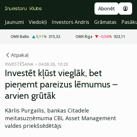
Abonēt
Jaunumi
Viedokļi
Investors Andris
Grāmatas
Pasāk
OMX Baltic
0,11
%
315,32
OMX Riga
−0,56
%
923,11
cebook
cebook
Atpakaļ
Twitter)
Twitter)
INVESTĒŠANA
04.06.26, 10:20
Investēt kļūst vieglāk, bet
kedIn
kedIn
pieņemt pareizus lēmumus –
ail
ail
arvien grūtāk
k
k
Kārlis Purgailis, bankas Citadele
meitasuzņēmuma CBL Asset Management
valdes priekšsēdētājs