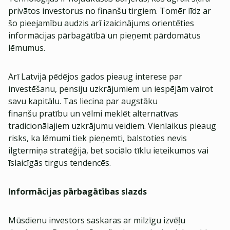
privātos investorus no finanšu tirgiem. Tomēr līdz ar
šo pieejamību audzis arī izaicinājums orientēties
informācijas pārbagātībā un pieņemt pārdomātus
lēmumus.
Arī Latvijā pēdējos gados pieaug interese par
investēšanu, pensiju uzkrājumiem un iespējām vairot
savu kapitālu. Tas liecina par augstāku
finanšu pratību un vēlmi meklēt alternatīvas
tradicionālajiem uzkrājumu veidiem. Vienlaikus pieaug
risks, ka lēmumi tiek pieņemti, balstoties nevis
ilgtermiņa stratēģijā, bet sociālo tīklu ieteikumos vai
īslaicīgās tirgus tendencēs.
Informācijas pārbagātības slazds
Mūsdienu investors saskaras ar milzīgu izvēļu