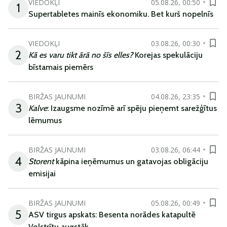
VIEDOKĻI
05.08.26, 00:50
1
Supertabletes mainīs ekonomiku. Bet kurš nopelnīs
VIEDOKĻI
03.08.26, 00:30
2
Kā es varu tikt ārā no šīs elles?
Korejas spekulāciju
bīstamais piemērs
BIRŽAS JAUNUMI
04.08.26, 23:35
3
Kalve
: Izaugsme nozīmē arī spēju pieņemt sarežģītus
lēmumus
BIRŽAS JAUNUMI
03.08.26, 06:44
4
Storent
kāpina ieņēmumus un gatavojas obligāciju
emisijai
BIRŽAS JAUNUMI
05.08.26, 00:49
5
ASV tirgus apskats: Besenta norādes katapultē
Volstrītu augstāk