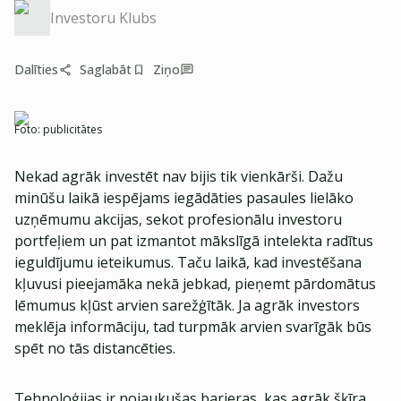
Investoru Klubs
Dalīties
Saglabāt
Ziņo
Foto:
publicitātes
Nekad agrāk investēt nav bijis tik vienkārši. Dažu
minūšu laikā iespējams iegādāties pasaules lielāko
uzņēmumu akcijas, sekot profesionālu investoru
portfeļiem un pat izmantot mākslīgā intelekta radītus
ieguldījumu ieteikumus. Taču laikā, kad investēšana
kļuvusi pieejamāka nekā jebkad, pieņemt pārdomātus
lēmumus kļūst arvien sarežģītāk. Ja agrāk investors
meklēja informāciju, tad turpmāk arvien svarīgāk būs
spēt no tās distancēties.
Tehnoloģijas ir nojaukušas barjeras, kas agrāk šķīra