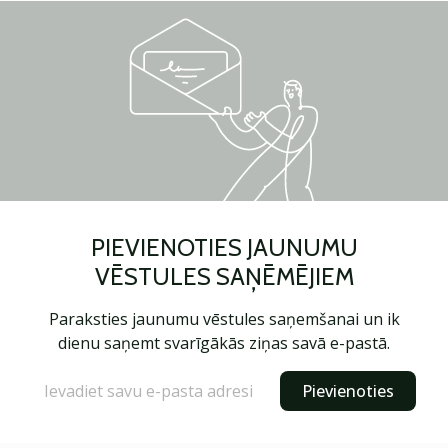
PIEVIENOTIES JAUNUMU
VĒSTULES SAŅĒMĒJIEM
Paraksties jaunumu vēstules saņemšanai un ik
dienu saņemt svarīgākās ziņas savā e-pastā.
Pievienoties