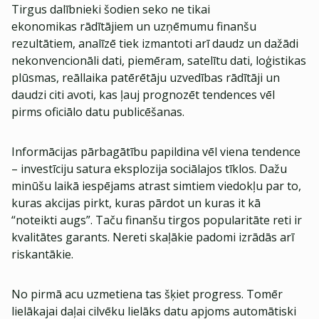
Tirgus dalībnieki šodien seko ne tikai
ekonomikas rādītājiem un uzņēmumu finanšu
rezultātiem, analīzē tiek izmantoti arī daudz un dažādi
nekonvencionāli dati, piemēram, satelītu dati, loģistikas
plūsmas, reāllaika patērētāju uzvedības rādītāji un
daudzi citi avoti, kas ļauj prognozēt tendences vēl
pirms oficiālo datu publicēšanas.
Informācijas pārbagātību papildina vēl viena tendence
– investīciju satura eksplozija sociālajos tīklos. Dažu
minūšu laikā iespējams atrast simtiem viedokļu par to,
kuras akcijas pirkt, kuras pārdot un kuras it kā
“noteikti augs”. Taču finanšu tirgos popularitāte reti ir
kvalitātes garants. Nereti skaļākie padomi izrādās arī
riskantākie.
No pirmā acu uzmetiena tas šķiet progress. Tomēr
lielākajai daļai cilvēku lielāks datu apjoms automātiski