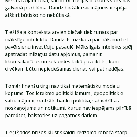
Mēs dzīvojam laikā, kad informācijas trūkums vairs nav
galvenā problēma. Daudz biežāk izaicinājums ir spēja
atšķirt būtisko no nebūtiskā.
Tieši šajā kontekstā arvien biežāk tiek runāts par
mākslīgo intelektu. Daudzi to uzskata par nākamo lielo
pavērsienu investīciju pasaulē. Mākslīgais intelekts spēj
apstrādāt milzīgus datu apjomus, pamanīt
likumsakarības un sekundes laikā paveikt to, kam
cilvēkam būtu nepieciešamas dienas vai pat nedēļas.
Tomēr finanšu tirgi nav tikai matemātisku modeļu
kopums. Tos ietekmē politiski lēmumi, ģeopolitiskie
satricinājumi, centrālo banku politika, sabiedrības
noskaņojums un notikumi, kurus nav iespējams pilnībā
paredzēt, balstoties uz pagātnes datiem.
Tieši šādos brīžos kļūst skaidri redzama robeža starp