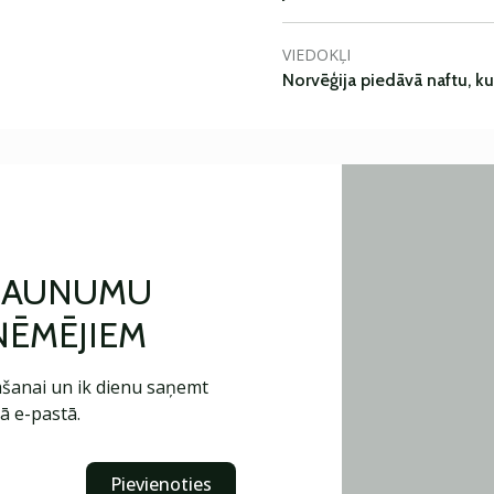
VIEDOKĻI
Norvēģija piedāvā naftu, k
 JAUNUMU
ŅĒMĒJIEM
šanai un ik dienu saņemt
ā e-pastā.
Pievienoties