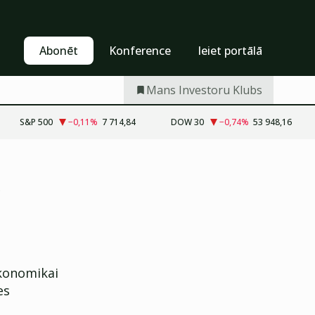
Pašapkalpošanās
Abonēt
Abonēt
Konference
Ieiet portālā
Mans Investoru Klubs
S&P 500
−0,11
%
7 714,84
DOW 30
−0,74
%
53 948,16
z
ekonomikai
es