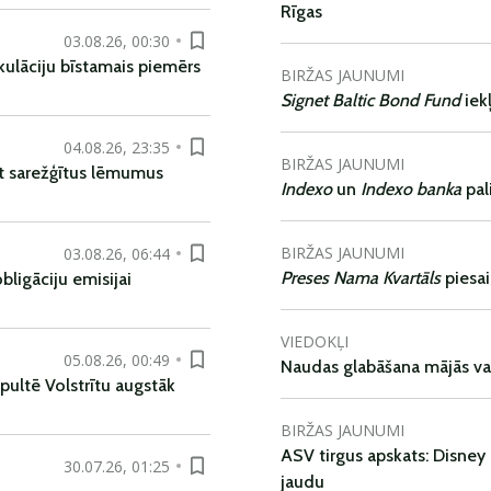
Rīgas
03.08.26, 00:30
kulāciju bīstamais piemērs
BIRŽAS JAUNUMI
Signet Baltic Bond Fund
iek
04.08.26, 23:35
BIRŽAS JAUNUMI
t sarežģītus lēmumus
Indexo
un
Indexo banka
pal
BIRŽAS JAUNUMI
03.08.26, 06:44
Preses Nama Kvartāls
piesa
ligāciju emisijai
VIEDOKĻI
05.08.26, 00:49
Naudas glabāšana mājās va
pultē Volstrītu augstāk
BIRŽAS JAUNUMI
ASV tirgus apskats: Disney 
30.07.26, 01:25
jaudu