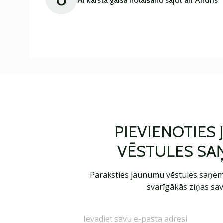
AI karstā gaisa nolaišanu sajūt arī Andris
PIEVIENOTIES
VĒSTULES SA
Paraksties jaunumu vēstules saņem
svarīgākās ziņas sav