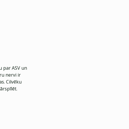
bu par ASV un
u nervi ir
as. Cilvēku
rspīlēt.