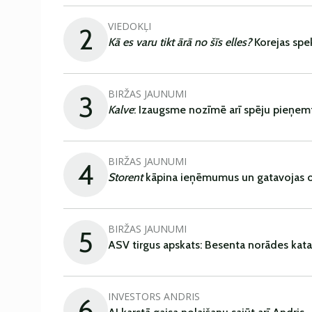
VIEDOKĻI
2
Kā es varu tikt ārā no šīs elles?
Korejas spe
BIRŽAS JAUNUMI
3
Kalve
: Izaugsme nozīmē arī spēju pieņem
BIRŽAS JAUNUMI
4
Storent
kāpina ieņēmumus un gatavojas ob
BIRŽAS JAUNUMI
5
ASV tirgus apskats: Besenta norādes kata
INVESTORS ANDRIS
6