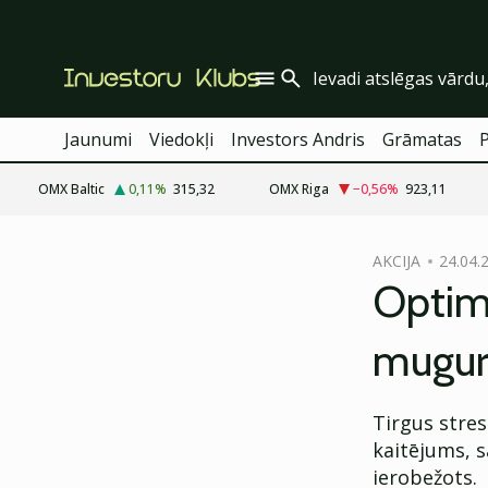
Jaunumi
Viedokļi
Investors Andris
Grāmatas
OMX Baltic
0,11
%
315,32
OMX Riga
−0,56
%
923,11
cebook
AKCIJA
24.04.
Twitter)
Optimis
kedIn
mugur
ail
k
Tirgus stre
kaitējums, s
ierobežots.