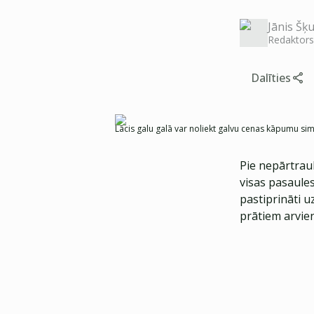
Jānis Šķu
Redaktors
Dalīties
Lācis galu galā var noliekt galvu cenas kāpumu sim
Pie nepārtrauk
visas pasaules
pastiprināti u
prātiem arvie