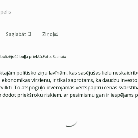
pelis
Saglabāt
Ziņo
bolizējošā buļļa priekšā.
Foto:
Scanpix
tajām politisko ziņu lavīnām, kas sasējušas lielu neskaidrī
 ekonomikas virzienu, ir tikai saprotams, ka daudzu investor
zvilkti. To atspoguļo ievērojamās vērtspapīru cenas svārstīb
n dodot priekšroku riskiem, ar pesimismu gan ir iespējams pā