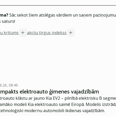
ēma?
Sāc sekot šiem atslēgas vārdiem un saņem paziņojumus
 saturs!
ju kritums
akciju tirgus indekss
6.26, 08:46
kompakts elektroauto ģimenes vajadzībām
troauto klāstu ar jauno Kia EV2 – pilnībā elektrisku B segme
jamāko modeli Kia elektroauto saimē Eiropā. Modelis izstrād
ehnoloģiski modernu automobili ikdienas vajadzībām.