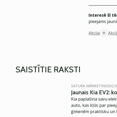
Interesē šī t
pieejams jauns
Akcija
Akci
SAISTĪTIE RAKSTI
SATURA MĀRKETINGS
02.0
Jaunais Kia EV2: 
Kia paplašina savu elek
auto, kas kļūs par piee
ģimenēm praktisku un t