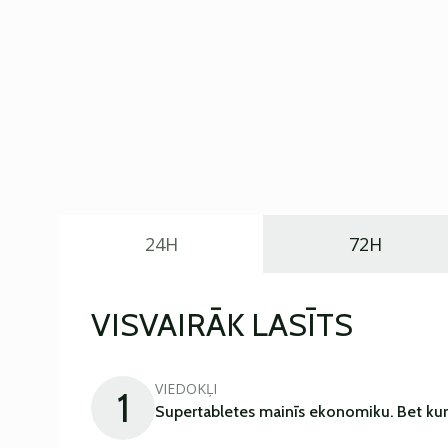
24H
72H
VISVAIRĀK LASĪTS
VIEDOKĻI
1
Supertabletes mainīs ekonomiku. Bet kur