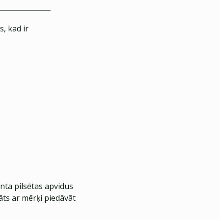
, kad ir
nta pilsētas apvidus
āts ar mērķi piedāvāt