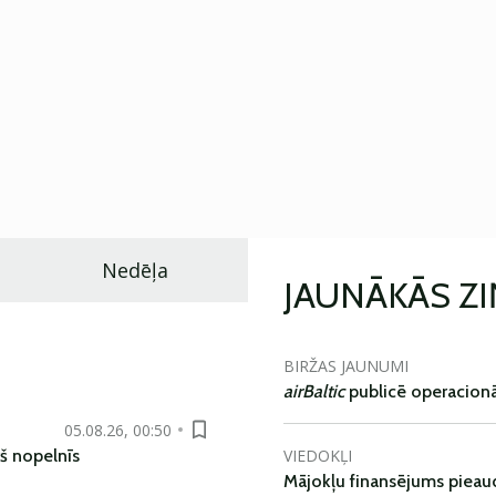
Nedēļa
JAUNĀKĀS Z
BIRŽAS JAUNUMI
airBaltic
publicē operacionāl
05.08.26, 00:50
VIEDOKĻI
š nopelnīs
Mājokļu finansējums pieaudz