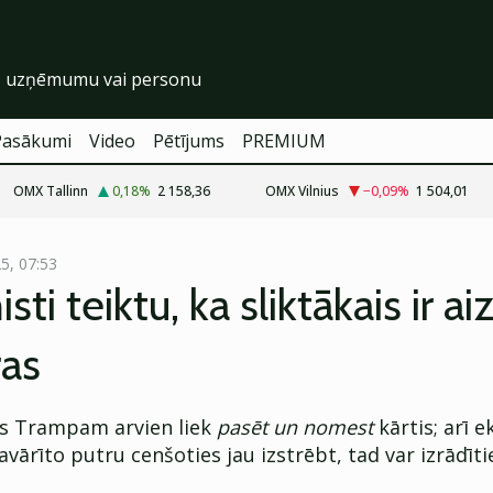
Pasākumi
Video
Pētījums
PREMIUM
OMX Tallinn
0,18
%
2 158,36
OMX Vilnius
−0,09
%
1 504,01
25, 07:53
ti teiktu, ka sliktākais ir ai
as
ss Trampam arvien liek
pasēt un nomest
kārtis; arī 
avārīto putru cenšoties jau izstrēbt, tad var izrādīti