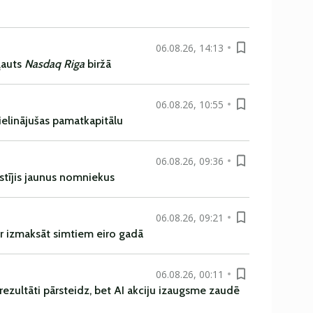
06.08.26, 14:13
ļauts
Nasdaq Riga
biržā
06.08.26, 10:55
ielinājušas pamatkapitālu
06.08.26, 09:36
istījis jaunus nomniekus
06.08.26, 09:21
r izmaksāt simtiem eiro gadā
06.08.26, 00:11
rezultāti pārsteidz, bet AI akciju izaugsme zaudē