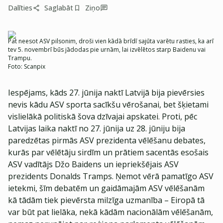
Dalīties
Saglabāt
Ziņo
Pat neesot ASV pilsonim, droši vien kādā brīdī sajūta varētu rasties, ka arī
tev 5. novembrī būs jādodas pie urnām, lai izvēlētos starp Baidenu vai
Trampu.
Foto:
Scanpix
Iespējams, kāds 27. jūnija naktī Latvijā bija pievērsies
nevis kādu ASV sporta sacīkšu vērošanai, bet šķietami
vislielākā politiskā šova dzīvajai apskatei. Proti, pēc
Latvijas laika naktī no 27. jūnija uz 28. jūniju bija
paredzētas pirmās ASV prezidenta vēlēšanu debates,
kurās par vēlētāju sirdīm un prātiem sacentās esošais
ASV vadītājs Džo Baidens un iepriekšējais ASV
prezidents Donalds Tramps. Ņemot vērā pamatīgo ASV
ietekmi, šīm debatēm un gaidāmajām ASV vēlēšanām
kā tādām tiek pievērsta milzīga uzmanība – Eiropā tā
var būt pat lielāka, nekā kādām nacionālām vēlēšanām,