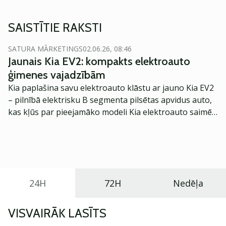
SAISTĪTIE RAKSTI
SATURA MĀRKETINGS
02.06.26, 08:46
Jaunais Kia EV2: kompakts elektroauto
ģimenes vajadzībām
Kia paplašina savu elektroauto klāstu ar jauno Kia EV2
– pilnībā elektrisku B segmenta pilsētas apvidus auto,
kas kļūs par pieejamāko modeli Kia elektroauto saimē
Eiropā. Modelis izstrādāts ar mērķi piedāvāt ģimenēm
praktisku un tehnoloģiski modernu automobili
ikdienas vajadzībām.
24H
72H
Nedēļa
VISVAIRĀK LASĪTS