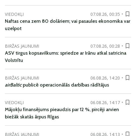
VIEDOKĻI
07.08.26, 00:35
Naftas cena zem 80 dolāriem; vai pasaules ekonomika var
uzelpot
BIRŽAS JAUNUMI
07.08.26, 00:28
ASV tirgus kopsavilkums: spriedze ar Irānu atkal satricina
Volstrītu
BIRŽAS JAUNUMI
06.08.26, 14:20
airBaltic
publicē operacionālās darbības rādītājus
VIEDOKĻI
06.08.26, 14:17
Mājokļu finansējums pieaudzis par 12 %, pircēji arvien
biežāk skatās ārpus Rīgas
BIRŽAS JAUNUMI
06.08.26, 14:13