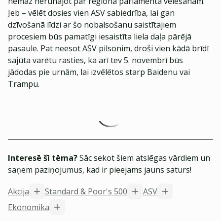
nemaz nerunājot par reģiona parlamenta vēlēšanām.
Jeb – vēlēt dosies vien ASV sabiedrība, lai gan
dzīvošanā līdzi ar šo nobalsošanu saistītajiem
procesiem būs pamatīgi iesaistīta liela daļa pārējā
pasaule. Pat neesot ASV pilsonim, droši vien kādā brīdī
sajūta varētu rasties, ka arī tev 5. novembrī būs
jādodas pie urnām, lai izvēlētos starp Baidenu vai
Trampu.
Interesē šī tēma?
Sāc sekot šiem atslēgas vārdiem un
saņem paziņojumus, kad ir pieejams jauns saturs!
Akcija
Standard & Poor's 500
ASV
Ekonomika