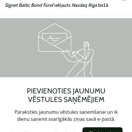
Signet Baltic Bond Fund
iekļauts
Nasdaq Riga
biržā
PIEVIENOTIES JAUNUMU
VĒSTULES SAŅĒMĒJIEM
Paraksties jaunumu vēstules saņemšanai un ik
dienu saņemt svarīgākās ziņas savā e-pastā.