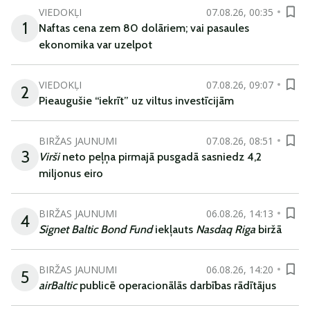
VIEDOKĻI
07.08.26, 00:35
1
Naftas cena zem 80 dolāriem; vai pasaules
ekonomika var uzelpot
VIEDOKĻI
07.08.26, 09:07
2
Pieaugušie “iekrīt” uz viltus investīcijām
BIRŽAS JAUNUMI
07.08.26, 08:51
3
Virši
neto peļņa pirmajā pusgadā sasniedz 4,2
miljonus eiro
BIRŽAS JAUNUMI
06.08.26, 14:13
4
Signet Baltic Bond Fund
iekļauts
Nasdaq Riga
biržā
BIRŽAS JAUNUMI
06.08.26, 14:20
5
airBaltic
publicē operacionālās darbības rādītājus