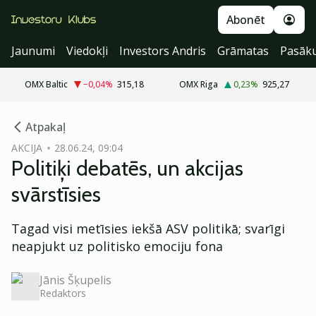
Abonēt
Jaunumi
Viedokļi
Investors Andris
Grāmatas
Pasāk
OMX Baltic
−0,04
%
315,18
OMX Riga
0,23
%
925,27
cebook
Atpakaļ
Twitter)
AKCIJA
28.06.24, 09:04
Politiķi debatēs, un akcijas
kedIn
svārstīsies
ail
Tagad visi metīsies iekšā ASV politikā; svarīgi
k
neapjukt uz politisko emociju fona
Jānis Šķupelis
Redaktors