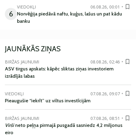
VIEDOKĻI
06.08.26, 00:01
6
Norvēģija piedāvā naftu, kuģus, lašus un pat kādu
banku
JAUNĀKĀS ZIŅAS
BIRŽAS JAUNUMI
08.08.26, 02:46
ASV tirgus apskats: kāpēc sliktas ziņas investoriem
izrādījās labas
VIEDOKĻI
07.08.26, 09:07
Pieaugušie “iekrīt” uz viltus investīcijām
BIRŽAS JAUNUMI
07.08.26, 08:51
Virši
neto peļņa pirmajā pusgadā sasniedz 4,2 miljonus
eiro