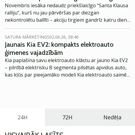
Novembris iesāka nedaudz priekšlaicīgo “Santa Klausa
ralliju”, kurš nu jau pārvēršas par diezgan
nekontrolētu ballīti – akciju tirgiem gandrīz katru dienu
noslēdzot “zaļajā krāsā”, viedokļrakstā pārdomās dalās
Voldemārs Strupka, Signet Bank investīciju eksperts.
SATURA MĀRKETINGS
02.06.26, 08:46
Jaunais Kia EV2: kompakts elektroauto
ģimenes vajadzībām
Kia paplašina savu elektroauto klāstu ar jauno Kia EV2
– pilnībā elektrisku B segmenta pilsētas apvidus auto,
kas kļūs par pieejamāko modeli Kia elektroauto saimē
Eiropā. Modelis izstrādāts ar mērķi piedāvāt ģimenēm
praktisku un tehnoloģiski modernu automobili
ikdienas vajadzībām.
24H
72H
Nedēļa