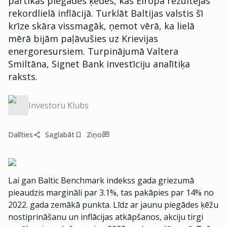
pārtikas piegādes ķēdes, kas Eiropā rezultējās
rekordlielā inflācijā. Turklāt Baltijas valstis šī
krīze skāra vissmagāk, ņemot vērā, ka lielā
mērā bijām paļāvušies uz Krievijas
energoresursiem. Turpinājumā Valtera
Smiltāna, Signet Bank investīciju analītiķa
raksts.
Investoru Klubs
Dalīties
Saglabāt
Ziņo
Lai gan Baltic Benchmark indekss gada griezumā
pieaudzis margināli par 3.1%, tas pakāpies par 14% no
2022. gada zemākā punkta. Līdz ar jaunu piegādes ķēžu
nostiprināšanu un inflācijas atkāpšanos, akciju tirgi