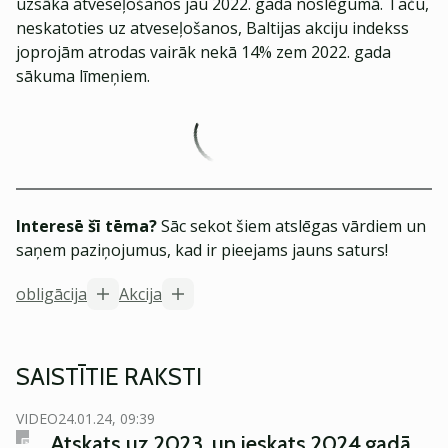
uzsāka atveseļošanos jau 2022. gada noslēgumā. Taču,
neskatoties uz atveseļošanos, Baltijas akciju indekss
joprojām atrodas vairāk nekā 14% zem 2022. gada
sākuma līmeņiem.
Interesē šī tēma?
Sāc sekot šiem atslēgas vārdiem un
saņem paziņojumus, kad ir pieejams jauns saturs!
obligācija
Akcija
SAISTĪTIE RAKSTI
VIDEO
24.01.24, 09:39
Atskats uz 2023. un ieskats 2024.gadā