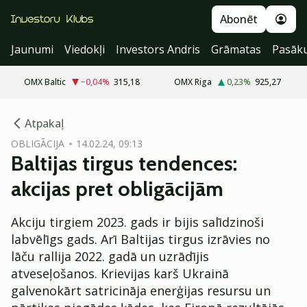
Abonēt
Jaunumi
Viedokļi
Investors Andris
Grāmatas
Pasāk
OMX Baltic
−0,04
%
315,18
OMX Riga
0,23
%
925,27
cebook
Atpakaļ
Twitter)
OBLIGĀCIJA
14.02.24, 09:13
Baltijas tirgus tendences:
kedIn
akcijas pret obligācijām
ail
Akciju tirgiem 2023. gads ir bijis salīdzinoši
k
labvēlīgs gads. Arī Baltijas tirgus izrāvies no
lāču rallija 2022. gadā un uzrādījis
atveseļošanos. Krievijas karš Ukrainā
galvenokārt satricināja enerģijas resursu un