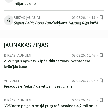
miljonus eiro
BIRŽAS JAUNUMI
06.08.26, 14:13
6
Signet Baltic Bond Fund
iekļauts
Nasdaq Riga
biržā
JAUNĀKĀS ZIŅAS
BIRŽAS JAUNUMI
08.08.26, 02:46
ASV tirgus apskats: kāpēc sliktas ziņas investoriem
izrādījās labas
VIEDOKĻI
07.08.26, 09:07
Pieaugušie “iekrīt” uz viltus investīcijām
BIRŽAS JAUNUMI
07.08.26, 08:51
Virši
neto peļņa pirmajā pusgadā sasniedz 4,2 miljonus