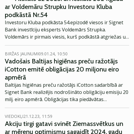
ar Voldemāru Strupku Investoru Kluba
podkāstā Nr.54
Investoru Kluba podkāsta 54.epizodē viesos ir Signet
Bank investīciju eksperts Voldemārs Strupka.
Voldemārs ir pirmais viesis, kurš podkāstā atgriežas uz
trešo epizodi.
BIRŽAS JAUNUMI
09.01.24, 10:50
Vadošais Baltijas higiēnas preču ražotājs
iCotton emitē obligācijas 20 miljonu eiro
apmērā
Baltijas higiēnas preču ražotājs iCotton sadarbībā ar
Signet Bank realizējis nodrošināto obligāciju emisiju 20
milj. eiro apmērā. Obligācijas tika piedāvātas
investoriem slēgta piedāvājuma veidā un tās tuvākajā
laikā plānots iekļaut Nasdaq Riga First North
VIEDOKĻI
21.12.23, 11:59
alternatīvajā tirgū.
Akciju tirgi gatavi svinēt Ziemassvētkus un
ar mērenu optimismu sagaidīt 2024. gadu