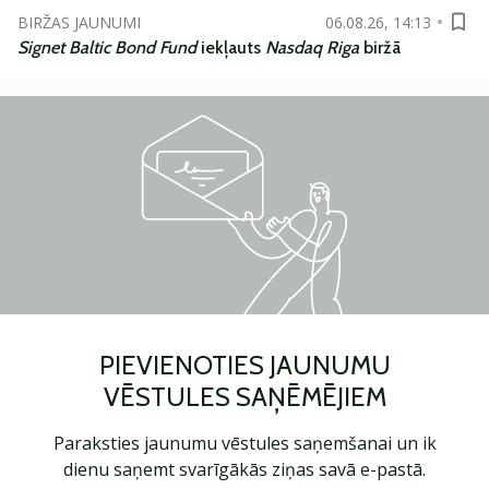
BIRŽAS JAUNUMI
06.08.26, 14:13
Signet Baltic Bond Fund
iekļauts
Nasdaq Riga
biržā
PIEVIENOTIES JAUNUMU
VĒSTULES SAŅĒMĒJIEM
Paraksties jaunumu vēstules saņemšanai un ik
dienu saņemt svarīgākās ziņas savā e-pastā.