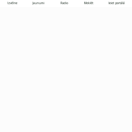
Izvēlne
Jaunumi
Radio
Meklēt
Ieiet portālā
Gunāra Astras iela 8B, Rīga, LV-1082
janis.skupelis@investoruklubs.lv
Abonē
Abonē jaunumus
Reklāma
Publikāciju lietošanas
Vispārējie noteikumi
tiesības
Privātuma politika
Pārtraukt abonēšanu
Iestatījumu pārvaldība