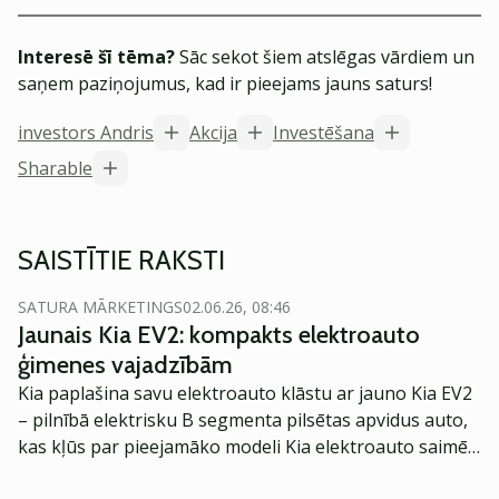
Interesē šī tēma?
Sāc sekot šiem atslēgas vārdiem un
saņem paziņojumus, kad ir pieejams jauns saturs!
investors Andris
Akcija
Investēšana
Sharable
SAISTĪTIE RAKSTI
SATURA MĀRKETINGS
02.06.26, 08:46
Jaunais Kia EV2: kompakts elektroauto
ģimenes vajadzībām
Kia paplašina savu elektroauto klāstu ar jauno Kia EV2
– pilnībā elektrisku B segmenta pilsētas apvidus auto,
kas kļūs par pieejamāko modeli Kia elektroauto saimē
Eiropā. Modelis izstrādāts ar mērķi piedāvāt ģimenēm