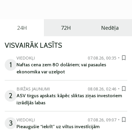
praktisku un tehnoloģiski modernu automobili
ikdienas vajadzībām.
24H
72H
Nedēļa
VISVAIRĀK LASĪTS
VIEDOKĻI
07.08.26, 00:35
1
Naftas cena zem 80 dolāriem; vai pasaules
ekonomika var uzelpot
BIRŽAS JAUNUMI
08.08.26, 02:46
2
ASV tirgus apskats: kāpēc sliktas ziņas investoriem
izrādījās labas
VIEDOKĻI
07.08.26, 09:07
3
Pieaugušie “iekrīt” uz viltus investīcijām