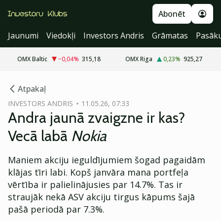
Abonēt
Jaunumi
Viedokļi
Investors Andris
Grāmatas
Pasāk
OMX Baltic
−0,04
%
315,18
OMX Riga
0,23
%
925,27
cebook
Atpakaļ
Twitter)
INVESTORS ANDRIS
11.05.26, 07:33
Andra jaunā zvaigzne ir kas?
kedIn
Vecā labā
Nokia
ail
Maniem akciju ieguldījumiem šogad pagaidām
k
klājas tīri labi. Kopš janvāra mana portfeļa
vērtība ir palielinājusies par 14.7%. Tas ir
straujāk nekā ASV akciju tirgus kāpums šajā
pašā periodā par 7.3%.