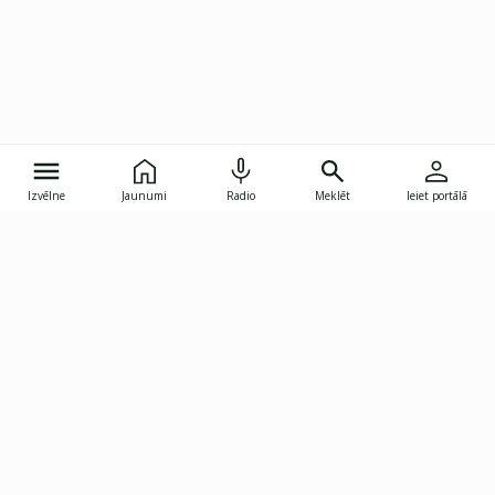
Izvēlne
Jaunumi
Radio
Meklēt
Ieiet portālā
Gunāra Astras iela 8B, Rīga, LV-1082
janis.skupelis@investoruklubs.lv
Abonē
Abonē jaunumus
Reklāma