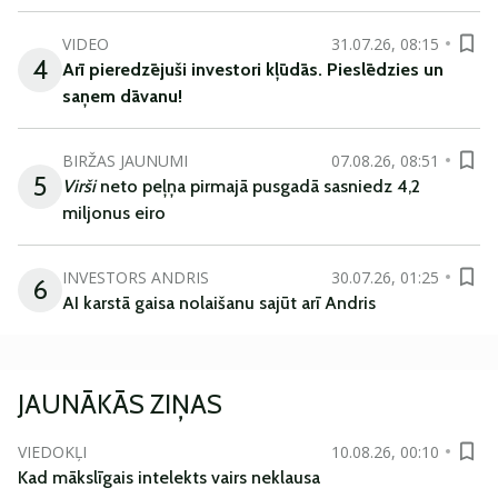
VIDEO
31.07.26, 08:15
4
Arī
pieredzējuši
investori
kļūdā
s
.
Pieslēdzies un
saņem
dāvanu
!
BIRŽAS JAUNUMI
07.08.26, 08:51
5
Virši
neto peļņa pirmajā pusgadā sasniedz 4,2
miljonus eiro
INVESTORS ANDRIS
30.07.26, 01:25
6
AI karstā gaisa nolaišanu sajūt arī Andris
JAUNĀKĀS ZIŅAS
VIEDOKĻI
10.08.26, 00:10
Kad mākslīgais intelekts vairs neklausa