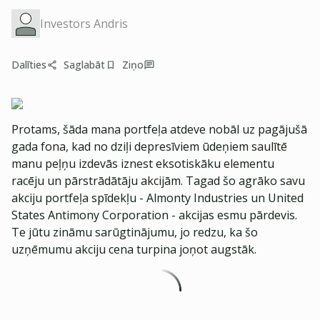
Investors Andris
Dalīties
Saglabāt
Ziņo
Protams, šāda mana portfeļa atdeve nobāl uz pagājušā
gada fona, kad no dziļi depresīviem ūdeņiem saulītē
manu peļņu izdevās iznest eksotiskāku elementu
racēju un pārstrādātāju akcijām. Tagad šo agrāko savu
akciju portfeļa spīdekļu - Almonty Industries un United
States Antimony Corporation - akcijas esmu pārdevis.
Te jūtu zināmu sarūgtinājumu, jo redzu, ka šo
uzņēmumu akciju cena turpina joņot augstāk.