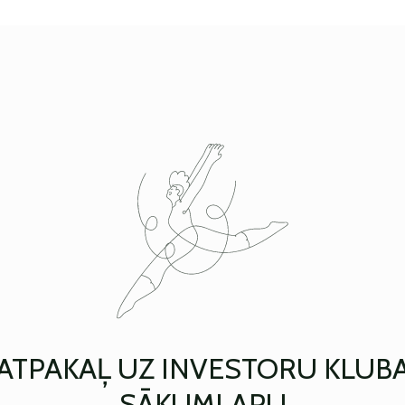
ATPAKAĻ UZ INVESTORU KLUB
SĀKUMLAPU