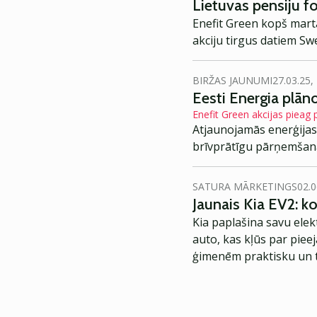
Lietuvas pensiju fo
Enefit Green kopš mart
akciju tirgus datiem Sw
BIRŽAS JAUNUMI
27.03.25,
Eesti Energia plān
Enefit Green akcijas pieag
Atjaunojamās enerģijas r
brīvprātīgu pārņemšan
SATURA MĀRKETINGS
02.0
Jaunais Kia EV2: 
Kia paplašina savu elek
auto, kas kļūs par piee
ģimenēm praktisku un t