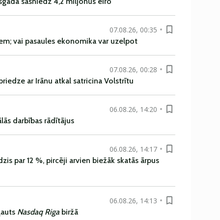
sgadā sasniedz 4,2 miljonus eiro
07.08.26, 00:35
em; vai pasaules ekonomika var uzelpot
07.08.26, 00:28
iedze ar Irānu atkal satricina Volstrītu
06.08.26, 14:20
ās darbības rādītājus
06.08.26, 14:17
is par 12 %, pircēji arvien biežāk skatās ārpus
06.08.26, 14:13
ļauts
Nasdaq Riga
biržā