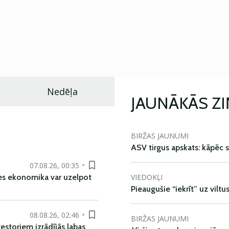
Nedēļa
JAUNĀKĀS Z
BIRŽAS JAUNUMI
ASV tirgus apskats: kāpēc s
07.08.26, 00:35
VIEDOKĻI
es ekonomika var uzelpot
Pieaugušie “iekrīt” uz viltu
08.08.26, 02:46
BIRŽAS JAUNUMI
vestoriem izrādījās labas