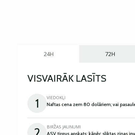
24H
72H
VISVAIRĀK LASĪTS
VIEDOKĻI
1
Naftas cena zem 80 dolāriem; vai pasaul
BIRŽAS JAUNUMI
2
ASV tirgus apskats: kāpēc sliktas ziņas in