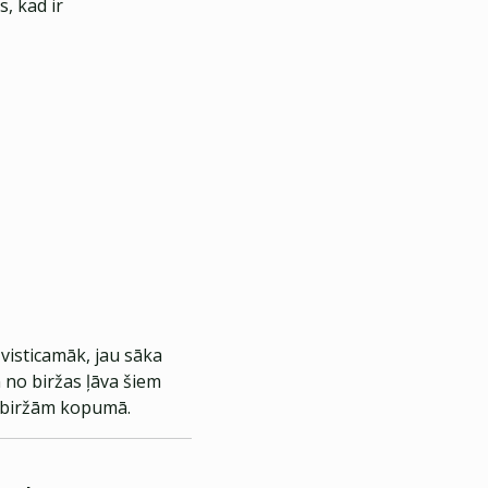
, kad ir
 visticamāk, jau sāka
 no biržas ļāva šiem
as biržām kopumā.