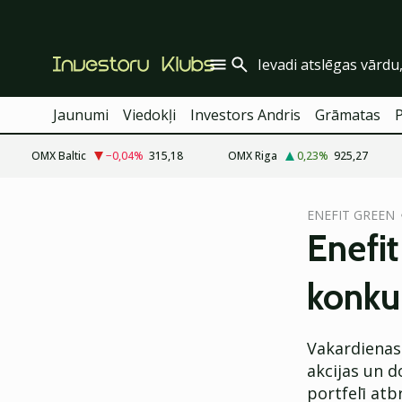
Jaunumi
Viedokļi
Investors Andris
Grāmatas
OMX Baltic
−0,04
%
315,18
OMX Riga
0,23
%
925,27
cebook
ENEFIT GREEN
Twitter)
Enefi
kedIn
konku
ail
k
Vakardienas
akcijas un d
portfelī atb