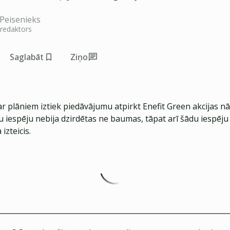
Peisenieks
 redaktors
Saglabāt
Ziņo
 plāniem iztiek piedāvājumu atpirkt Enefit Green akcijas nā
u iespēju nebija dzirdētas ne baumas, tāpat arī šādu iespēju
 izteicis.