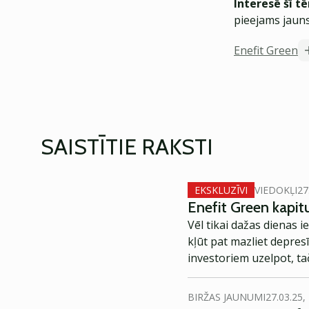
Interesē šī t
pieejams jauns
Enefit Green
SAISTĪTIE RAKSTI
EKSKLUZĪVI
VIEDOKĻI
27
Enefit Green kapitu
Vēl tikai dažas dienas i
kļūt pat mazliet depres
investoriem uzelpot, ta
BIRŽAS JAUNUMI
27.03.25,