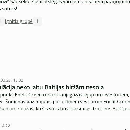
ēma?
Sāc sekot šiem atslēgas vārdiem un saņem paziņojumus
 saturs!
Ignitis grupė
.03.25, 13:02
lācija neko labu Baltijas biržām nesola
epriekš Enefit Green cena strauji gāzās lejup un investoriem,
īvi. Šodienas paziņojums par plāniem vest prom Enefit Green
ču man ir bažas, ka šis solis būs ļoti smags trieciens Baltij
 13:53