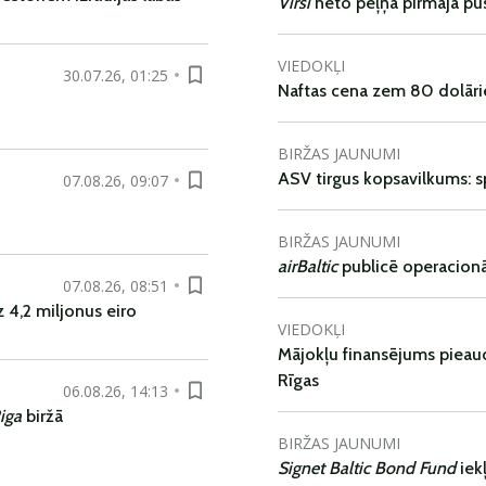
Virši
neto peļņa pirmajā pu
VIEDOKĻI
30.07.26, 01:25
Naftas cena zem 80 dolāri
BIRŽAS JAUNUMI
ASV tirgus kopsavilkums: spr
07.08.26, 09:07
BIRŽAS JAUNUMI
airBaltic
publicē operacionāl
07.08.26, 08:51
 4,2 miljonus eiro
VIEDOKĻI
Mājokļu finansējums pieaudz
Rīgas
06.08.26, 14:13
iga
biržā
BIRŽAS JAUNUMI
Signet Baltic Bond Fund
iek