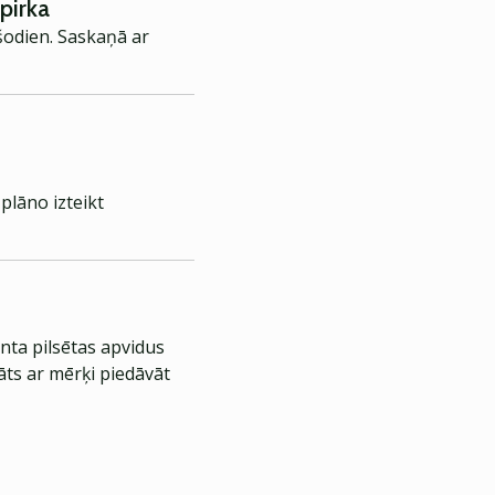
pirka
šodien. Saskaņā ar
plāno izteikt
nta pilsētas apvidus
āts ar mērķi piedāvāt