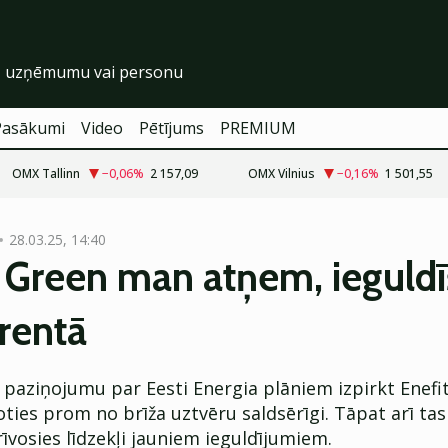
Pasākumi
Video
Pētījums
PREMIUM
OMX Tallinn
−0,06
%
2 157,09
OMX Vilnius
−0,16
%
1 501,55
28.03.25, 14:40
t Green man atņem, ieguld
rentā
 paziņojumu par Eesti Energia plāniem izpirkt Enefi
oties prom no brīža uztvēru saldsērīgi. Tāpat arī ta
rīvosies līdzekļi jauniem ieguldījumiem.