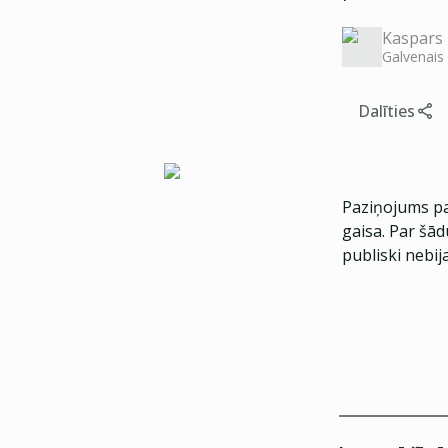
Kaspars 
Galvenais
Dalīties
Paziņojums par
gaisa. Par šād
publiski nebija