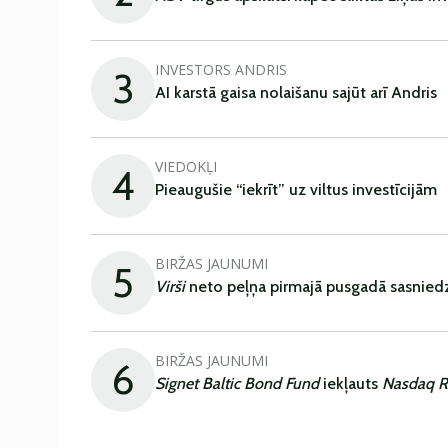
INVESTORS ANDRIS
3
AI karstā gaisa nolaišanu sajūt arī Andris
VIEDOKĻI
4
Pieaugušie “iekrīt” uz viltus investīcijām
BIRŽAS JAUNUMI
5
Virši
neto peļņa pirmajā pusgadā sasniedz
BIRŽAS JAUNUMI
6
Signet Baltic Bond Fund
iekļauts
Nasdaq R