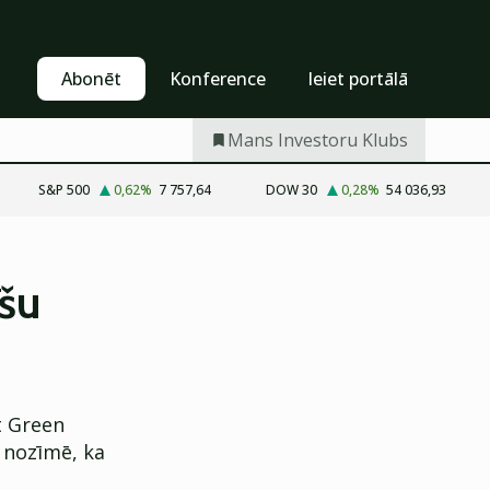
Pašapkalpošanās
Abonēt
Abonēt
Konference
Ieiet portālā
Mans Investoru Klubs
S&P 500
0,62
%
7 757,64
DOW 30
0,28
%
54 036,93
īšu
t Green
s nozīmē, ka