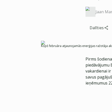
Jaan Mar
Dalīties
Kopš februāra atjaunojamās enerģijas ražotāja akc
Pirms šodiena
piedāvājumu En
vakardienai i
savus pagājuš
ieņēmumus 220