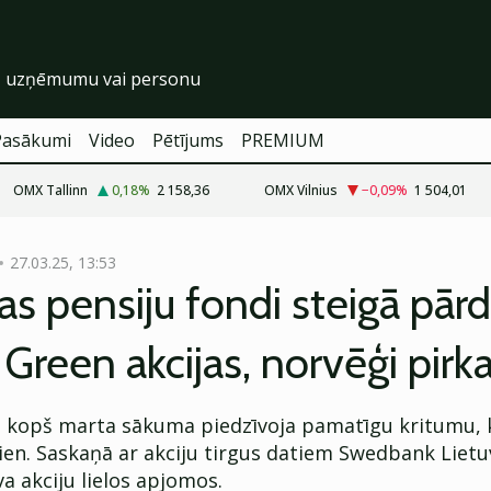
Pasākumi
Video
Pētījums
PREMIUM
OMX Tallinn
0,18
%
2 158,36
OMX Vilnius
−0,09
%
1 504,01
27.03.25, 13:53
as pensiju fondi steigā pār
 Green akcijas, norvēģi pirk
n kopš marta sākuma piedzīvoja pamatīgu kritumu, k
ien. Saskaņā ar akciju tirgus datiem Swedbank Lietu
a akciju lielos apjomos.