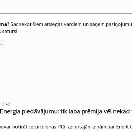
ēma?
Sāc sekot šiem atslēgas vārdiem un saņem paziņojumus
 saturs!
 13:42
 Energia piedāvājumu: tik laba prēmija vēl nekad
nevar noticēt ceturtdienas rītā izziņotajām ziņām par Enef