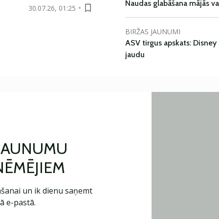
Naudas glabāšana mājās va
30.07.26, 01:25
BIRŽAS JAUNUMI
ASV tirgus apskats: Disney 
jaudu
 JAUNUMU
ŅĒMĒJIEM
šanai un ik dienu saņemt
ā e-pastā.