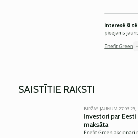
Interesē šī t
pieejams jauns
Enefit Green
SAISTĪTIE RAKSTI
BIRŽAS JAUNUMI
27.03.25,
Investori par Eesti
maksāta
Enefit Green akcionāri 