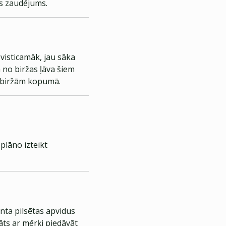
ls zaudējums.
 visticamāk, jau sāka
 no biržas ļāva šiem
as biržām kopumā.
plāno izteikt
nta pilsētas apvidus
āts ar mērķi piedāvāt