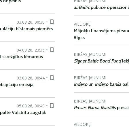
BIRŽAS JAUNUMI
š nopelnīs
airBaltic
publicē operacionāl
03.08.26, 00:30
VIEDOKĻI
kulāciju bīstamais piemērs
Mājokļu finansējums pieaudz
Rīgas
04.08.26, 23:35
BIRŽAS JAUNUMI
t sarežģītus lēmumus
Signet Baltic Bond Fund
iek
BIRŽAS JAUNUMI
03.08.26, 06:44
Indexo
un
Indexo banka
pal
ligāciju emisijai
BIRŽAS JAUNUMI
05.08.26, 00:49
Preses Nama Kvartāls
piesa
pultē Volstrītu augstāk
VIEDOKĻI