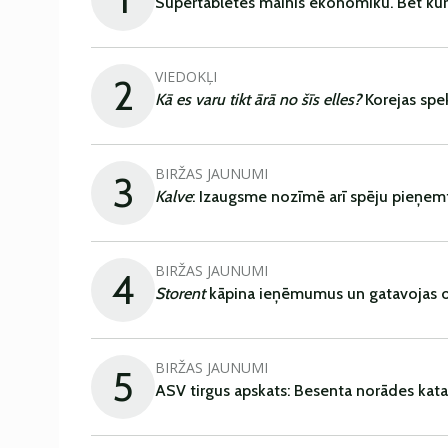
Supertabletes mainīs ekonomiku. Bet kur
VIEDOKĻI
2
Kā es varu tikt ārā no šīs elles?
Korejas spe
BIRŽAS JAUNUMI
3
Kalve
: Izaugsme nozīmē arī spēju pieņem
BIRŽAS JAUNUMI
4
Storent
kāpina ieņēmumus un gatavojas ob
BIRŽAS JAUNUMI
5
ASV tirgus apskats: Besenta norādes kata