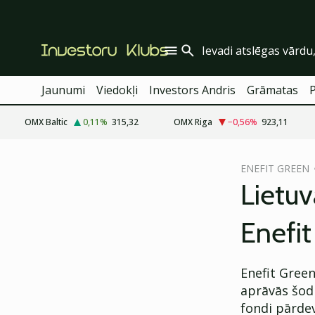
Jaunumi
Viedokļi
Investors Andris
Grāmatas
OMX Baltic
0,11
%
315,32
OMX Riga
−0,56
%
923,11
cebook
ENEFIT GREEN
Twitter)
Lietuv
kedIn
Enefit
ail
k
Enefit Gree
aprāvās šod
fondi pārdev