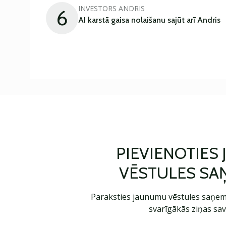
INVESTORS ANDRIS
6
AI karstā gaisa nolaišanu sajūt arī Andris
PIEVIENOTIES
VĒSTULES SA
Paraksties jaunumu vēstules saņem
svarīgākās ziņas sav