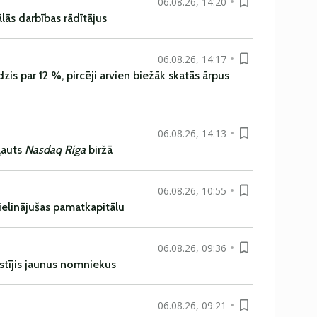
06.08.26, 14:20
ās darbības rādītājus
06.08.26, 14:17
is par 12 %, pircēji arvien biežāk skatās ārpus
06.08.26, 14:13
ļauts
Nasdaq Riga
biržā
06.08.26, 10:55
ielinājušas pamatkapitālu
06.08.26, 09:36
istījis jaunus nomniekus
06.08.26, 09:21