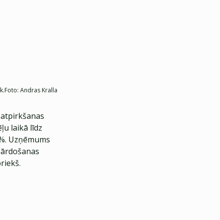
k.
Foto:
Andras Kralla
 atpirkšanas
u laikā līdz
6,5%. Uzņēmums
 pārdošanas
riekš.