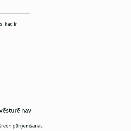
, kad ir
 vēsturē nav
it Green pārņemšanas