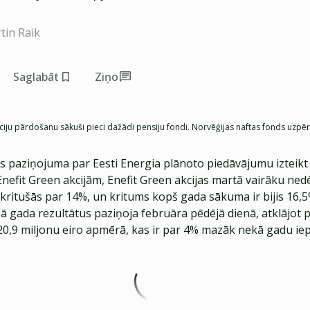
tin Raik
Saglabāt
Ziņo
iju pārdošanu sākuši pieci dažādi pensiju fondi. Norvēģijas naftas fonds uzpēr
s paziņojuma par Eesti Energia plānoto piedāvājumu izteikt
efit Green akcijām, Enefit Green akcijas martā vairāku nedēļ
r kritušās par 14%, un kritums kopš gada sākuma ir bijis 1
ā gada rezultātus paziņoja februāra pēdējā dienā, atklājot
,9 miljonu eiro apmērā, kas ir par 4% mazāk nekā gadu iep