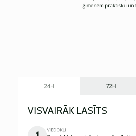
ģimenēm praktisku un t
24H
72H
VISVAIRĀK LASĪTS
VIEDOKĻI
1