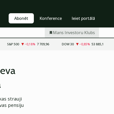
Pašapkalpošanās
Abonēt
Abonēt
Konference
Ieiet portālā
Mans Investoru Klubs
S&P 500
−0,18
%
7 709,96
DOW 30
−0,85
%
53 885,1
deva
a
as strauji
vas pensiju