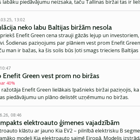
 labāku piedāvājumu neizsaka, taču Tallinas biržai tas ir lie
.03.25, 13:02
lācija neko labu Baltijas biržām nesola
epriekš Enefit Green cena strauji gāzās lejup un investoriem,
īvi. Šodienas paziņojums par plāniem vest prom Enefit Green
ču man ir bažas, ka šis solis būs ļoti smags trieciens Baltij
 10:47
o Enefit Green vest prom no biržas
 par 40%
ažotāja Enefit Green lielākais īpašnieks biržai paziņojis, ka 
as piedāvājumu un plāno delistēt uzņēmumu no biržas.
6.26, 08:46
kompakts elektroauto ģimenes vajadzībām
troauto klāstu ar jauno Kia EV2 – pilnībā elektrisku B segme
jamāko modeli Kia elektroauto saimē Eiropā. Modelis izstrād