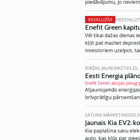
piedāvājumu, jo neviens
EKSKLUZĪVI
VIEDOKĻI
27
Enefit Green kapitu
Vēl tikai dažas dienas i
kļūt pat mazliet depres
investoriem uzelpot, ta
BIRŽAS JAUNUMI
27.03.25,
Eesti Energia plān
Enefit Green akcijas pieag
Atjaunojamās enerģijas r
brīvprātīgu pārņemšan
SATURA MĀRKETINGS
02.0
Jaunais Kia EV2: 
Kia paplašina savu elek
auto, kas kļūs par piee