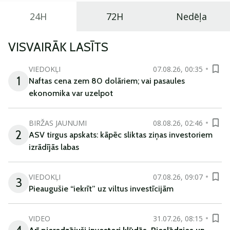
24H
72H
Nedēļa
VISVAIRĀK LASĪTS
VIEDOKĻI
07.08.26, 00:35
1
Naftas cena zem 80 dolāriem; vai pasaules
ekonomika var uzelpot
BIRŽAS JAUNUMI
08.08.26, 02:46
2
ASV tirgus apskats: kāpēc sliktas ziņas investoriem
izrādījās labas
VIEDOKĻI
07.08.26, 09:07
3
Pieaugušie “iekrīt” uz viltus investīcijām
VIDEO
31.07.26, 08:15