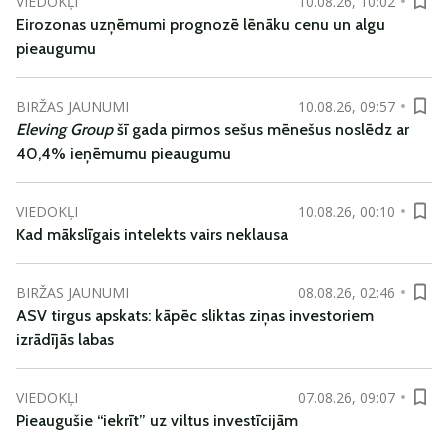
VIEDOKĻI
10.08.26, 10:02
Eirozonas uzņēmumi prognozē lēnāku cenu un algu
pieaugumu
BIRŽAS JAUNUMI
10.08.26, 09:57
Eleving Group
šī gada pirmos sešus mēnešus noslēdz ar
40,4% ieņēmumu pieaugumu
VIEDOKĻI
10.08.26, 00:10
Kad mākslīgais intelekts vairs neklausa
BIRŽAS JAUNUMI
08.08.26, 02:46
ASV tirgus apskats: kāpēc sliktas ziņas investoriem
izrādījās labas
VIEDOKĻI
07.08.26, 09:07
Pieaugušie “iekrīt” uz viltus investīcijām