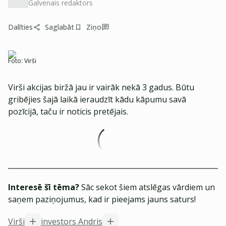
Galvenais redaktors
Dalīties
Saglabāt
Ziņo
Foto:
Virši
Virši akcijas biržā jau ir vairāk nekā 3 gadus. Būtu
gribējies šajā laikā ieraudzīt kādu kāpumu savā
pozīcijā, taču ir noticis pretējais.
Interesē šī tēma?
Sāc sekot šiem atslēgas vārdiem un
saņem paziņojumus, kad ir pieejams jauns saturs!
Virši
investors Andris