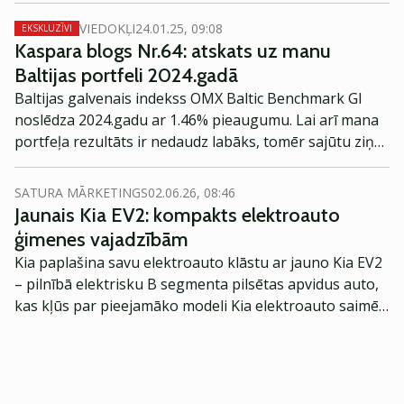
VIEDOKĻI
24.01.25, 09:08
EKSKLUZĪVI
Kaspara blogs Nr.64: atskats uz manu
Baltijas portfeli 2024.gadā
Baltijas galvenais indekss OMX Baltic Benchmark GI
noslēdza 2024.gadu ar 1.46% pieaugumu. Lai arī mana
portfeļa rezultāts ir nedaudz labāks, tomēr sajūtu ziņā
2024.gads nebija viegls. Šajā rakstā atskatīšos uz
2024.gadu no sava Baltijas portfeļa prizmas.
SATURA MĀRKETINGS
02.06.26, 08:46
Jaunais Kia EV2: kompakts elektroauto
ģimenes vajadzībām
Kia paplašina savu elektroauto klāstu ar jauno Kia EV2
– pilnībā elektrisku B segmenta pilsētas apvidus auto,
kas kļūs par pieejamāko modeli Kia elektroauto saimē
Eiropā. Modelis izstrādāts ar mērķi piedāvāt ģimenēm
praktisku un tehnoloģiski modernu automobili
ikdienas vajadzībām.