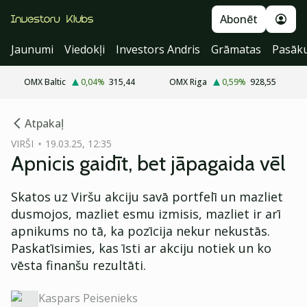
Abonēt
Jaunumi
Viedokļi
Investors Andris
Grāmatas
Pasāk
OMX Baltic
0,04
%
315,44
OMX Riga
0,59
%
928,55
cebook
Atpakaļ
Twitter)
VIRŠI
19.03.25, 12:35
Apnicis gaidīt, bet jāpagaida vēl
kedIn
ail
Skatos uz Viršu akciju savā portfelī un mazliet
dusmojos, mazliet esmu izmisis, mazliet ir arī
k
apnikums no tā, ka pozīcija nekur nekustās.
Paskatīsimies, kas īsti ar akciju notiek un ko
vēsta finanšu rezultāti.
Kaspars Peisenieks