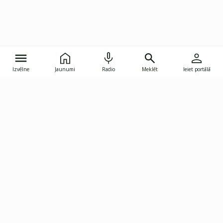
Izvēlne
Jaunumi
Radio
Meklēt
Ieiet portālā
Gunāra Astras iela 8B, Rīga, LV-1082
janis.skupelis@investoruklubs.lv
Abonē
Abonē jaunumus
Reklāma
Publikāciju lietošanas
Vispārējie noteikumi