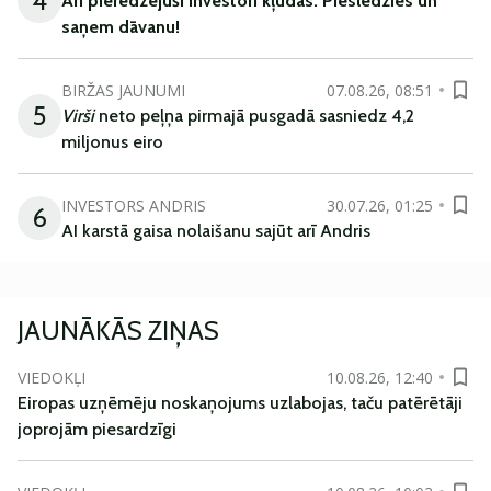
4
Arī
pieredzējuši
investori
kļūdā
s
.
Pieslēdzies un
saņem
dāvanu
!
BIRŽAS JAUNUMI
07.08.26, 08:51
5
Virši
neto peļņa pirmajā pusgadā sasniedz 4,2
miljonus eiro
INVESTORS ANDRIS
30.07.26, 01:25
6
AI karstā gaisa nolaišanu sajūt arī Andris
JAUNĀKĀS ZIŅAS
VIEDOKĻI
10.08.26, 12:40
Eiropas uzņēmēju noskaņojums uzlabojas, taču patērētāji
joprojām piesardzīgi