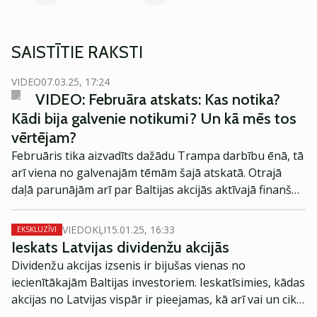
SAISTĪTIE RAKSTI
VIDEO
07.03.25, 17:24
VIDEO: Februāra atskats: Kas notika?
Kādi bija galvenie notikumi? Un kā mēs tos
vērtējam?
Februāris tika aizvadīts dažādu Trampa darbību ēnā, tā
arī viena no galvenajām tēmām šajā atskatā. Otrajā
daļā parunājām arī par Baltijas akcijās aktīvajā finanšu
ziņojumu sezonā.
VIEDOKĻI
15.01.25, 16:33
EKSKLUZĪVI
Ieskats Latvijas dividenžu akcijās
Dividenžu akcijas izsenis ir bijušas vienas no
iecienītākajām Baltijas investoriem. Ieskatīsimies, kādas
akcijas no Latvijas vispār ir pieejamas, kā arī vai un cik
tās maksā dividendēs.