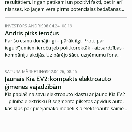
rezultātiem. Ir gan patīkami un pozitīvi fakti, bet ir arī
nianses, ko jāņem vērā pirms potenciālās bēdāšanās
par zemāku peļņu.
INVESTORS ANDRIS
08.04.24, 08:19
Andris pirks ieročus
Par šo esmu domāji ilgi – pārāk ilgi. Proti, par
ieguldījumiem ieroču jeb politkorektāk - aizsardzības -
kompāniju akcijās. Uz pārējo šādu uzņēmumu fona
esmu izvēlējies divus uzņēmumus Vācijas Rheinmetall
un Zviedrijas Saab.
SATURA MĀRKETINGS
02.06.26, 08:46
Jaunais Kia EV2: kompakts elektroauto
ģimenes vajadzībām
Kia paplašina savu elektroauto klāstu ar jauno Kia EV2
– pilnībā elektrisku B segmenta pilsētas apvidus auto,
kas kļūs par pieejamāko modeli Kia elektroauto saimē
Eiropā. Modelis izstrādāts ar mērķi piedāvāt ģimenēm
praktisku un tehnoloģiski modernu automobili
ikdienas vajadzībām.