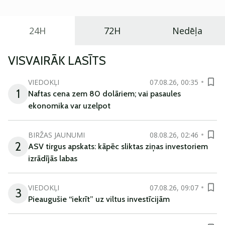
24H
72H
Nedēļa
VISVAIRĀK LASĪTS
VIEDOKĻI
07.08.26, 00:35
1
Naftas cena zem 80 dolāriem; vai pasaules
ekonomika var uzelpot
BIRŽAS JAUNUMI
08.08.26, 02:46
2
ASV tirgus apskats: kāpēc sliktas ziņas investoriem
izrādījās labas
VIEDOKĻI
07.08.26, 09:07
3
Pieaugušie “iekrīt” uz viltus investīcijām