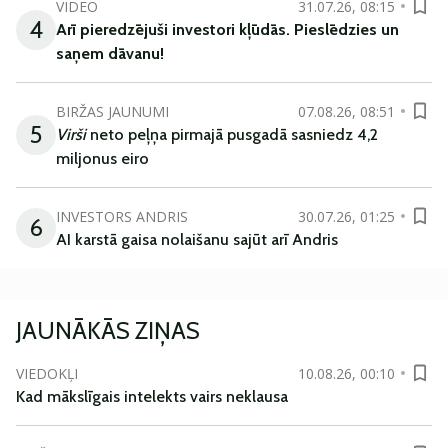
VIDEO
31.07.26, 08:15
4
Arī
pieredzējuši
investori
kļūdā
s
.
Pieslēdzies un
saņem
dāvanu
!
BIRŽAS JAUNUMI
07.08.26, 08:51
5
Virši
neto peļņa pirmajā pusgadā sasniedz 4,2
miljonus eiro
INVESTORS ANDRIS
30.07.26, 01:25
6
AI karstā gaisa nolaišanu sajūt arī Andris
JAUNĀKĀS ZIŅAS
VIEDOKĻI
10.08.26, 00:10
Kad mākslīgais intelekts vairs neklausa