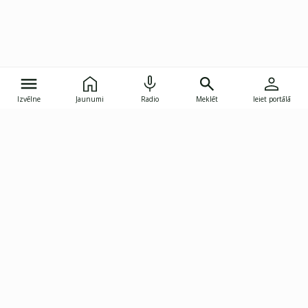
Izvēlne
Jaunumi
Radio
Meklēt
Ieiet portālā
Gunāra Astras iela 8B, Rīga, LV-1082
janis.skupelis@investoruklubs.lv
Abonē
Abonē jaunumus
Reklāma
Publikāciju lietošanas
Vispārējie noteikumi