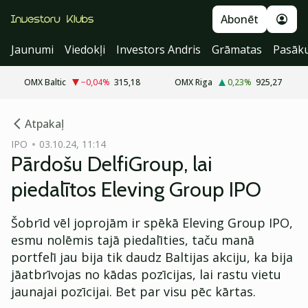
Abonēt
Jaunumi
Viedokļi
Investors Andris
Grāmatas
Pasāk
OMX Baltic
−0,04
%
315,18
OMX Riga
0,23
%
925,27
cebook
Atpakaļ
Twitter)
IPO
03.10.24, 11:14
Pārdošu DelfiGroup, lai
kedIn
piedalītos Eleving Group IPO
ail
Šobrīd vēl joprojām ir spēkā Eleving Group IPO,
k
esmu nolēmis tajā piedalīties, taču manā
portfelī jau bija tik daudz Baltijas akciju, ka bija
jāatbrīvojas no kādas pozīcijas, lai rastu vietu
jaunajai pozīcijai. Bet par visu pēc kārtas.