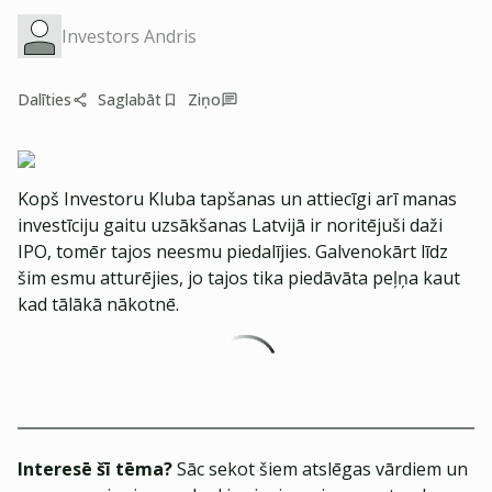
Investors Andris
Dalīties
Saglabāt
Ziņo
Kopš Investoru Kluba tapšanas un attiecīgi arī manas
investīciju gaitu uzsākšanas Latvijā ir noritējuši daži
IPO, tomēr tajos neesmu piedalījies. Galvenokārt līdz
šim esmu atturējies, jo tajos tika piedāvāta peļņa kaut
kad tālākā nākotnē.
Interesē šī tēma?
Sāc sekot šiem atslēgas vārdiem un