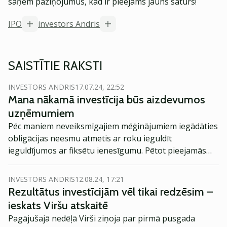
saņem paziņojumus, kad ir pieejams jauns saturs!
IPO
investors Andris
SAISTĪTIE RAKSTI
INVESTORS ANDRIS
17.07.24, 22:52
Mana nākamā investīcija būs aizdevumos
uzņēmumiem
Pēc maniem neveiksmīgajiem mēģinājumiem iegādāties
obligācijas neesmu atmetis ar roku ieguldīt
ieguldījumos ar fiksētu ienesīgumu. Pētot pieejamās
opcijas, secināju, ka viens no ērtākajiem risinājumiem
varētu būt savstarpējo aizdevumu platformas.
INVESTORS ANDRIS
12.08.24, 17:21
Rezultātus investīcijām vēl tikai redzēsim –
ieskats Viršu atskaitē
Pagājušajā nedēļā Virši ziņoja par pirmā pusgada