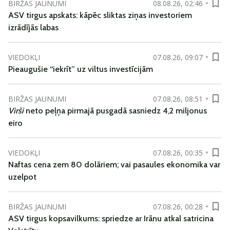
BIRŽAS JAUNUMI
08.08.26, 02:46
ASV tirgus apskats: kāpēc sliktas ziņas investoriem
izrādījās labas
VIEDOKĻI
07.08.26, 09:07
Pieaugušie “iekrīt” uz viltus investīcijām
BIRŽAS JAUNUMI
07.08.26, 08:51
Virši
neto peļņa pirmajā pusgadā sasniedz 4,2 miljonus
eiro
VIEDOKĻI
07.08.26, 00:35
Naftas cena zem 80 dolāriem; vai pasaules ekonomika var
uzelpot
BIRŽAS JAUNUMI
07.08.26, 00:28
ASV tirgus kopsavilkums: spriedze ar Irānu atkal satricina