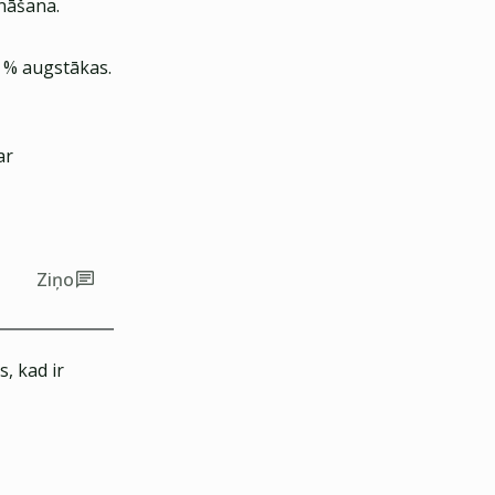
ināšana.
9 % augstākas.
ar
Ziņo
, kad ir