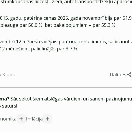
istumkopšanas līdzekļi, ziedi, autotransportlīdzekļu apdroš
2015. gadu, patēriņa cenas 2025. gada novembrī bija par 51,
pieauga par 50,0 %, bet pakalpojumiem – par 55,3 %.
embrī 12 mēnešu vidējais patēriņa cenu līmenis, salīdzinot 
12 mēnešiem, palielinājās par 3,7 %.
u Klubs
Dalīties
ēma?
Sāc sekot šiem atslēgas vārdiem un saņem paziņojumus
 saturs!
nomika
Inflācija