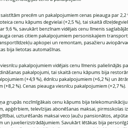
 saistītām precēm un pakalpojumiem cenas pieauga par 2,2 
teica cenu kāpums degvielai (+2,5 %), tai skaitā dīzeļdegviel
ar 9,6 %, savukārt benzīnam vidējais cenu līmenis saglabājā
eauga cenas citiem pakalpojumiem personiskajiem transportl
ansportlīdzekļu apkopei un remontam, pasažieru aviopārv
as bija lietotas automašīnas.
iesnīcu pakalpojumiem vidējais cenu līmenis palielinājās pa
ēdināšanas pakalpojumi, tai skaitā cenu kāpums bija restorā
alpojumiem (+4,9 %), ēdnīcu pakalpojumiem (+6,2 %) un ātrā
 (+8,2 %). Cenas pieauga viesnīcu pakalpojumiem (+2,7 %).
iņa grupās nozīmīgākais cenu kāpums bija telekomunikāciju
, apģērbiem, televīzijas abonēšanas maksai, pirmsskolas izg
zglītībai, uzturēšanās maksai veco ļaužu pansionātos, atpūt
 un juvelierizstrādājumiem. Savukārt lētākas bija personīg