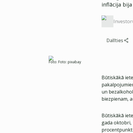
inflācija bij
Investor
Dalīties
Foto:
Foto: pixabay
Būtiskākā iet
pakalpojumiem
un bezalkoholi
biezpienam, a
Būtiskākā iet
gada oktobri,
procentpunkti)