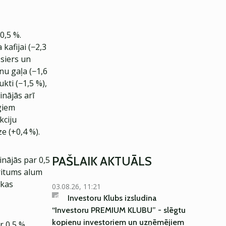
0,5 %.
kafijai (−2,3
 siers un
nu gaļa (−1,6
ukti (−1,5 %),
inājās arī
giem
kciju
e (+0,4 %).
PAŠLAIK AKTUĀLS
nājās par 0,5
ritums alum
akas
03.08.26, 11:21
Investoru Klubs izsludina
“Investoru PREMIUM KLUBU” - slēgtu
kopienu investoriem un uzņēmējiem
r 0,5 %.