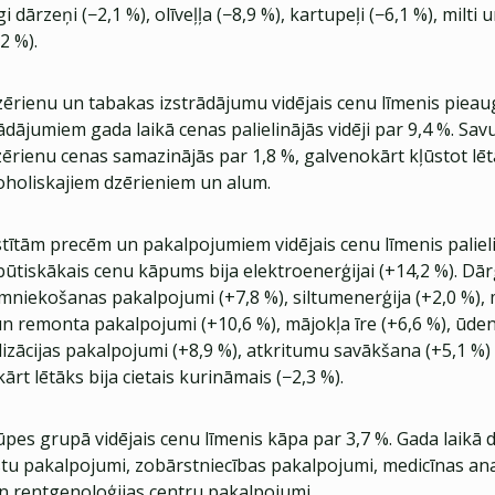
gi dārzeņi (−2,1 %), olīveļļa (−8,9 %), kartupeļi (−6,1 %), milti un
2 %).
zērienu un tabakas izstrādājumu vidējais cenu līmenis pieaug
dājumiem gada laikā cenas palielinājās vidēji par 9,4 %. Sav
zērienu cenas samazinājās par 1,8 %, galvenokārt kļūstot lē
koholiskajiem dzērieniem un alum.
stītām precēm un pakalpojumiem vidējais cenu līmenis palieli
būtiskākais cenu kāpums bija elektroenerģijai (+14,2 %). Dār
mniekošanas pakalpojumi (+7,8 %), siltumenerģija (+2,0 %),
n remonta pakalpojumi (+10,6 %), mājokļa īre (+6,6 %), ūd
alizācijas pakalpojumi (+8,9 %), atkritumu savākšana (+5,1 %
kārt lētāks bija cietais kurināmais (−2,3 %).
pes grupā vidējais cenu līmenis kāpa par 3,7 %. Gada laikā 
istu pakalpojumi, zobārstniecības pakalpojumi, medicīnas ana
un rentgenoloģijas centru pakalpojumi.