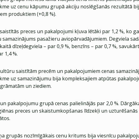
ekme uz cenu kāpumu grupā akciju noslēgšanās rezultātā bi
iem produktiem (+0,8 %).
saistītās preces un pakalpojumi kļuva lētāki par 1,2 %, ko g
u samazinājums pasažieru aviopārvadājumiem. Degviela sad
skaitā dīzeļdegviela – par 0,9 %, benzīns – par 0,7 %, savukā
r 1,4 %.
kultūru saistītām precēm un pakalpojumiem cenas samazinājā
ekme uz samazinājumu bija kompleksajiem atpūtas pakalpo
s grāmatām un ziediem.
un pakalpojumu grupā cenas palielinājās par 2,0 %. Dārgāk
giēnas preces un skaistumkopšanas līdzekļi un uzturēšanās
ātos.
ņa grupās nozīmīgākais cenu kritums bija viesnīcu pakalpo