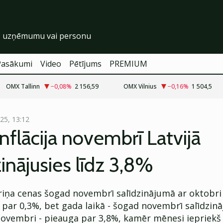
Pasākumi
Video
Pētījums
PREMIUM
OMX Tallinn
−0,08
%
2 156,59
OMX Vilnius
−0,16
%
1 504,5
.25, 13:12
nflācija novembrī Latvijā
nājusies līdz 3,8%
ēriņa cenas šogad novembrī salīdzinājumā ar oktobri
 par 0,3%, bet gada laikā - šogad novembrī salīdzin
novembri - pieauga par 3,8%, kamēr mēnesi iepriekš