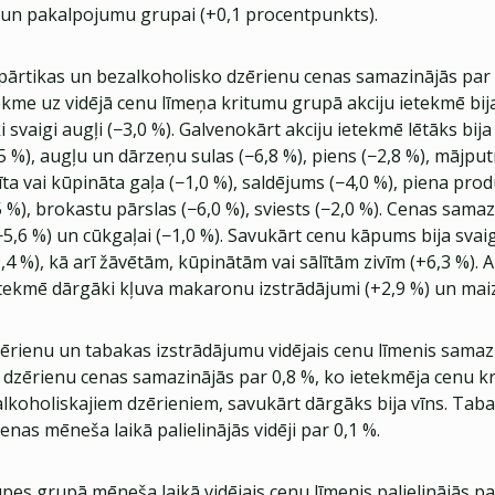
un pakalpojumu grupai (+0,1 procentpunkts).
pārtikas un bezalkoholisko dzērienu cenas samazinājās par 
kme uz vidējā cenu līmeņa kritumu grupā akciju ietekmē bija 
ki svaigi augļi (−3,0 %). Galvenokārt akciju ietekmē lētāks bija
5 %), augļu un dārzeņu sulas (−6,8 %), piens (−2,8 %), mājput
līta vai kūpināta gaļa (−1,0 %), saldējums (−4,0 %), piena prod
 %), brokastu pārslas (−6,0 %), sviests (−2,0 %). Cenas samaz
−5,6 %) un cūkgaļai (−1,0 %). Savukārt cenu kāpums bija svai
4 %), kā arī žāvētām, kūpinātām vai sālītām zivīm (+6,3 %). A
ekmē dārgāki kļuva makaronu izstrādājumi (+2,9 %) un maiz
ērienu un tabakas izstrādājumu vidējais cenu līmenis samazi
 dzērienu cenas samazinājās par 0,8 %, ko ietekmēja cenu k
alkoholiskajiem dzērieniem, savukārt dārgāks bija vīns. Tab
enas mēneša laikā palielinājās vidēji par 0,1 %.
pes grupā mēneša laikā vidējais cenu līmenis palielinājās pa