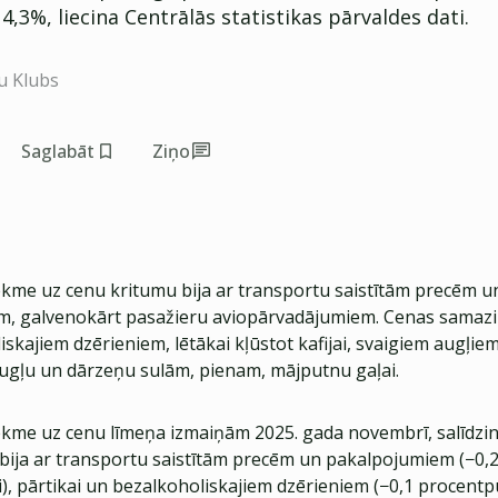
a 4,3%, liecina Centrālās statistikas pārvaldes dati.
u Klubs
Saglabāt
Ziņo
ekme uz cenu kritumu bija ar transportu saistītām precēm u
, galvenokārt pasažieru aviopārvadājumiem. Cenas samazin
skajiem dzērieniem, lētākai kļūstot kafijai, svaigiem augļie
ugļu un dārzeņu sulām, pienam, mājputnu gaļai.
ekme uz cenu līmeņa izmaiņām 2025. gada novembrī, salīdzin
 bija ar transportu saistītām precēm un pakalpojumiem (−0,
, pārtikai un bezalkoholiskajiem dzērieniem (−0,1 procentpu