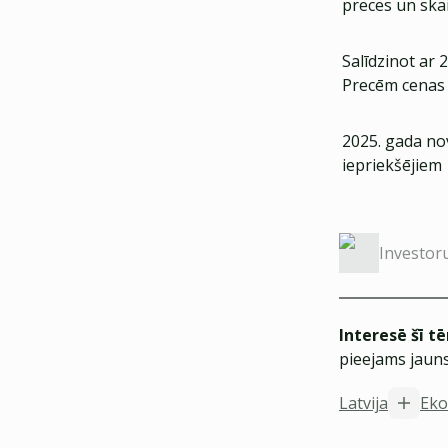
preces un ska
Salīdzinot ar 
Precēm cenas 
2025. gada nov
iepriekšējiem 
Investor
Interesē šī t
pieejams jauns
Latvija
Eko