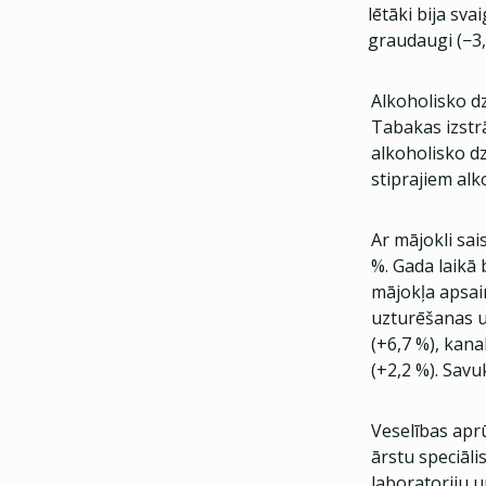
lētāki bija svai
graudaugi (−3,
Alkoholisko d
Tabakas izstrā
alkoholisko d
stiprajiem al
Ar mājokli sai
%. Gada laikā 
mājokļa apsai
uzturēšanas u
(+6,7 %), kan
(+2,2 %). Savu
Veselības aprū
ārstu speciāl
laboratoriju 