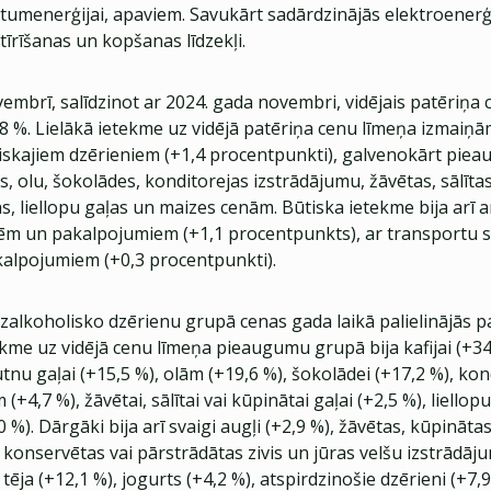
ltumenerģijai, apaviem. Savukārt sadārdzinājās elektroenerģi
tīrīšanas un kopšanas līdzekļi.
embrī, salīdzinot ar 2024. gada novembri, vidējais patēriņa 
8 %. Lielākā ietekme uz vidējā patēriņa cenu līmeņa izmaiņām
skajiem dzērieniem (+1,4 procentpunkti), galvenokārt pieaug
, olu, šokolādes, konditorejas izstrādājumu, žāvētas, sālītas
s, liellopu gaļas un maizes cenām. Būtiska ietekme bija arī a
cēm un pakalpojumiem (+1,1 procentpunkts), ar transportu s
alpojumiem (+0,3 procentpunkti).
zalkoholisko dzērienu grupā cenas gada laikā palielinājās pa
kme uz vidējā cenu līmeņa pieaugumu grupā bija kafijai (+34
nu gaļai (+15,5 %), olām (+19,6 %), šokolādei (+17,2 %), kon
(+4,7 %), žāvētai, sālītai vai kūpinātai gaļai (+2,5 %), liellopu
0 %). Dārgāki bija arī svaigi augļi (+2,9 %), žāvētas, kūpinātas
, konservētas vai pārstrādātas zivis un jūras velšu izstrādāju
 tēja (+12,1 %), jogurts (+4,2 %), atspirdzinošie dzērieni (+7,