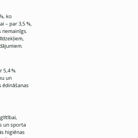
%, ko
ai – par 3,5 %,
s nemainīgs.
īdzekļiem,
adājumiem.
r 5,4 %.
nu un
s ēdināšanas
lītībai,
as un sporta
ās higiēnas