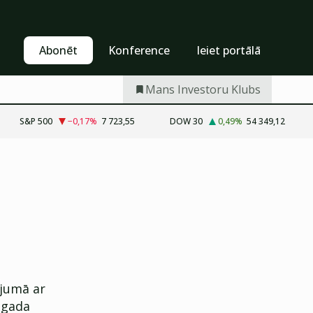
Pašapkalpošanās
Abonēt
Abonēt
Konference
Ieiet portālā
Mans Investoru Klubs
S&P 500
−0,17
%
7 723,55
DOW 30
0,49
%
54 349,12
ājumā ar
 gada