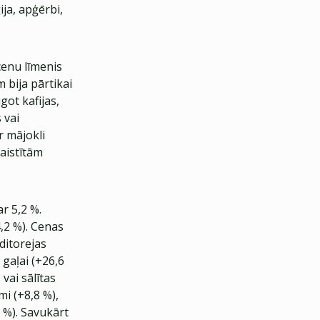
ja, apģērbi,
cenu līmenis
 bija pārtikai
ot kafijas,
 vai
r mājokli
aistītām
r 5,2 %.
,2 %). Cenas
ditorejas
 gaļai (+26,6
 vai sālītas
mi (+8,8 %),
9 %). Savukārt