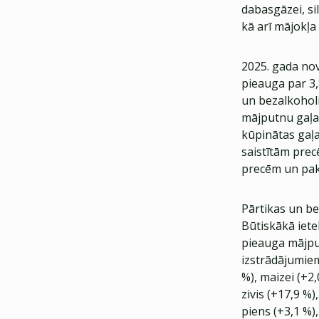
dabasgāzei, si
kā arī mājokļa 
2025. gada nov
pieauga par 3,
un bezalkoholi
mājputnu gaļas
kūpinātas gaļa
saistītām pre
precēm un pak
Pārtikas un be
Būtiskākā iete
pieauga mājput
izstrādājumiem 
%), maizei (+2,
zivis (+17,9 %)
piens (+3,1 %),