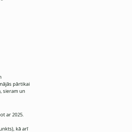
n
ājās pārtikai
m, sieram un
ot ar 2025.
2
nkts), kā arī