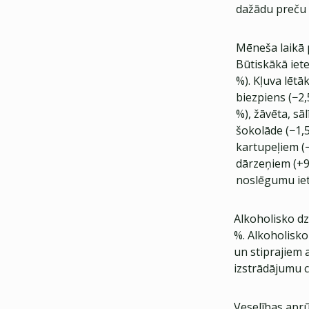
dažādu preču 
Mēneša laikā 
Būtiskākā iete
%). Kļuva lētā
biezpiens (−2,
%), žāvēta, sā
šokolāde (−1,5
kartupeļiem (
dārzeņiem (+9,
noslēgumu iet
Alkoholisko dz
%. Alkoholisko
un stiprajiem 
izstrādājumu c
Veselības aprū