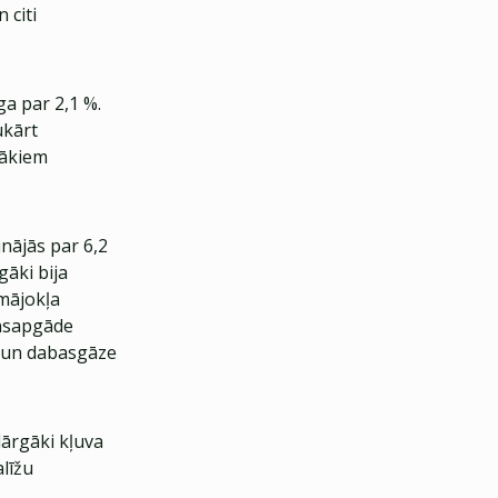
 citi
a par 2,1 %.
ukārt
tākiem
nājās par 6,2
gāki bija
 mājokļa
ensapgāde
) un dabasgāze
dārgāki kļuva
līžu