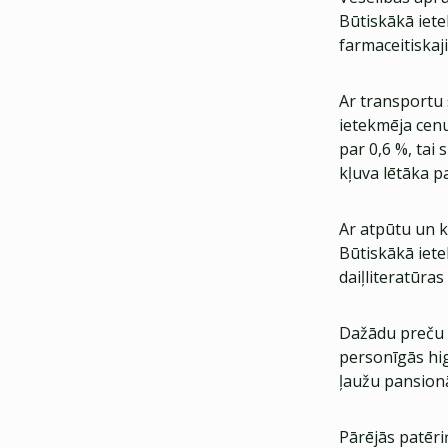
Būtiskākā iet
farmaceitiskaj
Ar transportu 
ietekmēja cen
par 0,6 %, tai 
kļuva lētāka pa
Ar atpūtu un 
Būtiskākā iet
daiļliteratūra
Dažādu preču 
personīgās hi
ļaužu pansion
Pārējās patēri