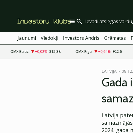
Jaunumi
Viedokļi
Investors Andris
Grāmatas
OMX Baltic
−0,02
%
315,38
OMX Riga
−0,64
%
922,6
cebook
cebook
LATVIJA
08.12
Twitter)
Twitter)
Gada i
kedIn
kedIn
samazi
ail
ail
k
k
Latvijā pat
samazinājās
2024. gada 