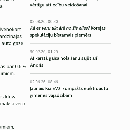
vērtīgu attiecību veidošanai
ja
03.08.26, 00:30
Kā es varu tikt ārā no šīs elles?
Korejas
alvenokārt
spekulāciju bīstamais piemērs
ārdzinājās
rt auto gāze
30.07.26, 01:25
AI karstā gaisa nolaišanu sajūt arī
Andris
s par 0,6 %.
jumiem,
02.06.26, 08:46
Jaunais Kia EV2: kompakts elektroauto
ģimenes vajadzībām
as kļuva
 maksa veco
jumiem,