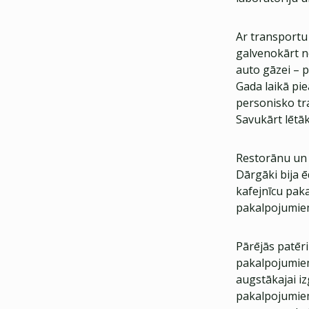
Ar transportu
galvenokārt no
auto gāzei – p
Gada laikā pi
personisko tr
Savukārt lētāk
Restorānu un v
Dārgāki bija 
kafejnīcu pak
pakalpojumiem
Pārējās patēr
pakalpojumiem
augstākajai i
pakalpojumiem