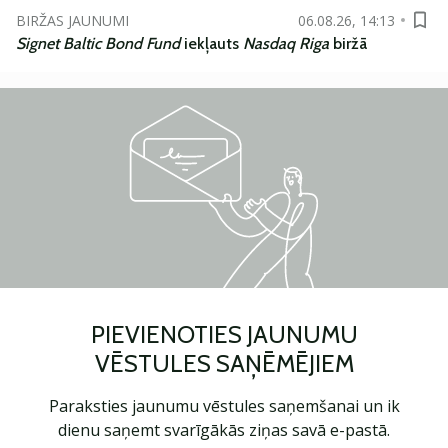
BIRŽAS JAUNUMI
06.08.26, 14:13
Signet Baltic Bond Fund
iekļauts
Nasdaq Riga
biržā
PIEVIENOTIES JAUNUMU
VĒSTULES SAŅĒMĒJIEM
Paraksties jaunumu vēstules saņemšanai un ik
dienu saņemt svarīgākās ziņas savā e-pastā.