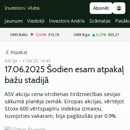
Abonēt
Jaunumi
Viedokļi
Investors Andris
Grāmatas
Pasāk
OMX Baltic
−0,04
%
315,18
OMX Riga
0,23
%
925,27
cebook
Atpakaļ
Twitter)
AKCIJA
17.06.25, 16:43
17.06.2025 Šodien esam atpakaļ
kedIn
bažu stadijā
ail
ASV akciju cena otrdienas tirdzniecības sesijas
k
sākumā planēja zemāk. Eiropas akcijas, vērtējot
Stoxx 600 vērtspapīru indeksa izmaiņu,
tuvojoties vakaram, bija pagāzušās par 0.9%.
Jānis Šķupelis