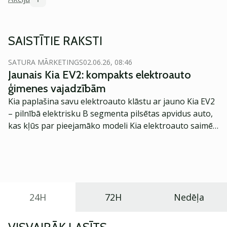
SAISTĪTIE RAKSTI
SATURA MĀRKETINGS
02.06.26, 08:46
Jaunais Kia EV2: kompakts elektroauto
ģimenes vajadzībām
Kia paplašina savu elektroauto klāstu ar jauno Kia EV2
– pilnībā elektrisku B segmenta pilsētas apvidus auto,
kas kļūs par pieejamāko modeli Kia elektroauto saimē
Eiropā. Modelis izstrādāts ar mērķi piedāvāt ģimenēm
praktisku un tehnoloģiski modernu automobili
ikdienas vajadzībām.
24H
72H
Nedēļa