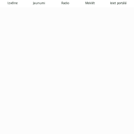
Izvēlne
Jaunumi
Radio
Meklēt
Ieiet portālā
Gunāra Astras iela 8B, Rīga, LV-1082
janis.skupelis@investoruklubs.lv
Abonē
Abonē jaunumus
Reklāma
Publikāciju lietošanas
Vispārējie noteikumi
tiesības
Privātuma politika
Pārtraukt abonēšanu
Iestatījumu pārvaldība