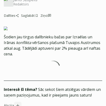
Redaktors
Dalīties
Saglabāt
Ziņo
Šodien jau tirgus dalībnieku bažas par Izraēlas un
Irānas
konflikta
vēršanos plašumā Tuvajos Austrumos
atkal aug. Tādējādi aptuveni par 2% pieauga arī naftas
cena.
Interesē šī tēma?
Sāc sekot šiem atslēgas vārdiem un
saņem paziņojumus, kad ir pieejams jauns saturs!
Akcija