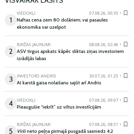
VISVAIRĀK LASĪTS
VIEDOKĻI
07.08.26, 00:35
1
Naftas cena zem 80 dolāriem; vai pasaules
ekonomika var uzelpot
BIRŽAS JAUNUMI
08.08.26, 02:46
2
ASV tirgus apskats: kāpēc sliktas ziņas investoriem
izrādījās labas
INVESTORS ANDRIS
30.07.26, 01:25
3
AI karstā gaisa nolaišanu sajūt arī Andris
VIEDOKĻI
07.08.26, 09:07
4
Pieaugušie “iekrīt” uz viltus investīcijām
BIRŽAS JAUNUMI
07.08.26, 08:51
5
Virši
neto peļņa pirmajā pusgadā sasniedz 4,2