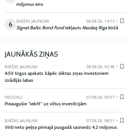
miljonus eiro
BIRŽAS JAUNUMI
06.08.26, 14:13
6
Signet Baltic Bond Fund
iekļauts
Nasdaq Riga
biržā
JAUNĀKĀS ZIŅAS
BIRŽAS JAUNUMI
08.08.26, 02:46
ASV tirgus apskats: kāpēc sliktas ziņas investoriem
izrādījās labas
VIEDOKĻI
07.08.26, 09:07
Pieaugušie “iekrīt” uz viltus investīcijām
BIRŽAS JAUNUMI
07.08.26, 08:51
Virši
neto peļņa pirmajā pusgadā sasniedz 4,2 miljonus