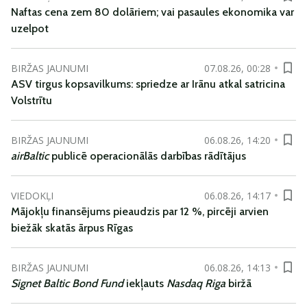
Naftas cena zem 80 dolāriem; vai pasaules ekonomika var
uzelpot
BIRŽAS JAUNUMI
07.08.26, 00:28
ASV tirgus kopsavilkums: spriedze ar Irānu atkal satricina
Volstrītu
BIRŽAS JAUNUMI
06.08.26, 14:20
airBaltic
publicē operacionālās darbības rādītājus
VIEDOKĻI
06.08.26, 14:17
Mājokļu finansējums pieaudzis par 12 %, pircēji arvien
biežāk skatās ārpus Rīgas
BIRŽAS JAUNUMI
06.08.26, 14:13
Signet Baltic Bond Fund
iekļauts
Nasdaq Riga
biržā