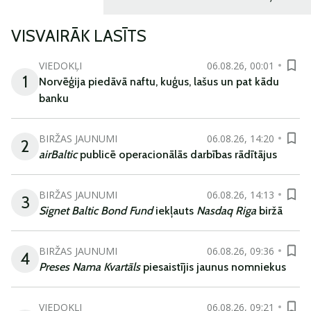
VISVAIRĀK LASĪTS
VIEDOKĻI
06.08.26, 00:01
1
Norvēģija piedāvā naftu, kuģus, lašus un pat kādu
banku
BIRŽAS JAUNUMI
06.08.26, 14:20
2
airBaltic
publicē operacionālās darbības rādītājus
BIRŽAS JAUNUMI
06.08.26, 14:13
3
Signet Baltic Bond Fund
iekļauts
Nasdaq Riga
biržā
BIRŽAS JAUNUMI
06.08.26, 09:36
4
Preses Nama Kvartāls
piesaistījis jaunus nomniekus
VIEDOKĻI
06.08.26, 09:21