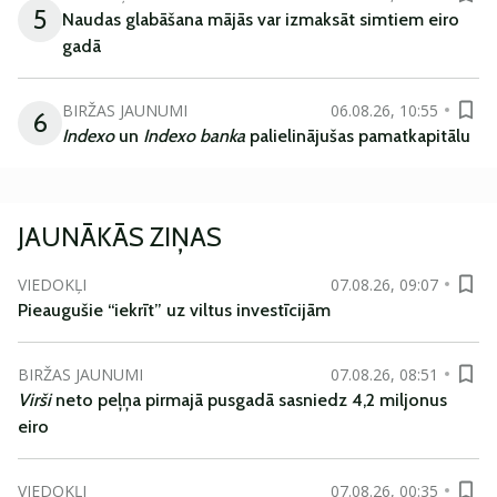
5
Naudas glabāšana mājās var izmaksāt simtiem eiro
gadā
BIRŽAS JAUNUMI
06.08.26, 10:55
6
Indexo
un
Indexo banka
palielinājušas pamatkapitālu
JAUNĀKĀS ZIŅAS
VIEDOKĻI
07.08.26, 09:07
Pieaugušie “iekrīt” uz viltus investīcijām
BIRŽAS JAUNUMI
07.08.26, 08:51
Virši
neto peļņa pirmajā pusgadā sasniedz 4,2 miljonus
eiro
VIEDOKĻI
07.08.26, 00:35