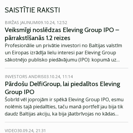
SAISTĪTIE RAKSTI
BIRŽAS JAUNUMI
09.10.24, 12:52
Veiksmīgi noslēdzas Eleving Group IPO –
pārrakstīšanās 1.2 reizes
Profesionālie un privātie investori no Baltijas valstīm
un Eiropas izrādīja lielu interesi par Eleving Group
sākotnējo publisko piedāvājumu (IPO): kopumā uz
uzņēmuma akcijām parakstījās 4515 investori par
kopējo summu 33 miljoni eiro. Šis bija lielākais privātā
INVESTORS ANDRIS
03.10.24, 11:14
uzņēmuma rīkotais IPO Latvijā.
Pārdošu DelfiGroup, lai piedalītos Eleving
Group IPO
Šobrīd vēl joprojām ir spēkā Eleving Group IPO, esmu
nolēmis tajā piedalīties, taču manā portfelī jau bija tik
daudz Baltijas akciju, ka bija jāatbrīvojas no kādas
pozīcijas, lai rastu vietu jaunajai pozīcijai. Bet par visu
pēc kārtas.
VIDEO
30.09.24, 21:31