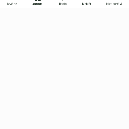
Izvēlne
Jaunumi
Radio
Meklēt
Ieiet portālā
Gunāra Astras iela 8B, Rīga, LV-1082
janis.skupelis@investoruklubs.lv
Abonē
Abonē jaunumus
Reklāma
Publikāciju lietošanas
Vispārējie noteikumi
tiesības
Privātuma politika
Pārtraukt abonēšanu
Iestatījumu pārvaldība