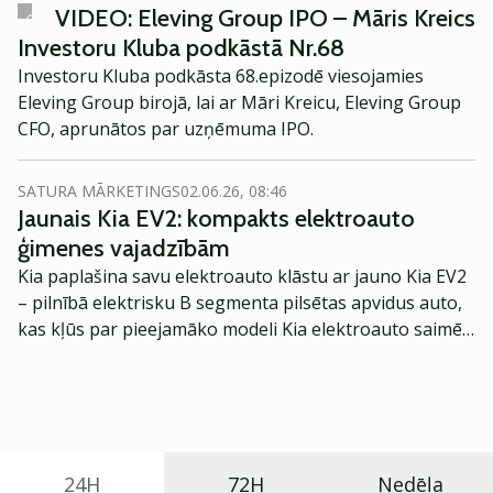
VIDEO: Eleving Group IPO – Māris Kreics
Investoru Kluba podkāstā Nr.68
Investoru Kluba podkāsta 68.epizodē viesojamies
Eleving Group birojā, lai ar Māri Kreicu, Eleving Group
CFO, aprunātos par uzņēmuma IPO.
SATURA MĀRKETINGS
02.06.26, 08:46
Jaunais Kia EV2: kompakts elektroauto
ģimenes vajadzībām
Kia paplašina savu elektroauto klāstu ar jauno Kia EV2
– pilnībā elektrisku B segmenta pilsētas apvidus auto,
kas kļūs par pieejamāko modeli Kia elektroauto saimē
Eiropā. Modelis izstrādāts ar mērķi piedāvāt ģimenēm
praktisku un tehnoloģiski modernu automobili
ikdienas vajadzībām.
24H
72H
Nedēļa