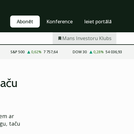
Pašapkalpošanās
Abonēt
Abonēt
Konference
Ieiet portālā
Mans Investoru Klubs
S&P 500
0,62
%
7 757,64
DOW 30
0,28
%
54 036,93
taču
iem ar
rgu, taču