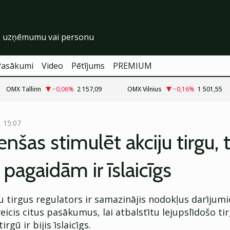
Pasākumi
Video
Pētījums
PREMIUM
OMX Tallinn
−0,06
%
2 157,09
OMX Vilnius
−0,16
%
1 501,55
, 15:07
enšas stimulēt akciju tirgu, 
 pagaidām ir īslaicīgs
u tirgus regulators ir samazinājis nodokļus darījum
eicis citus pasākumus, lai atbalstītu lejupslīdošo ti
rgū ir bijis īslaicīgs.