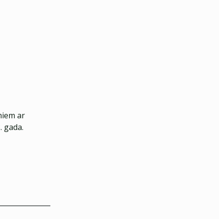
miem ar
. gada.