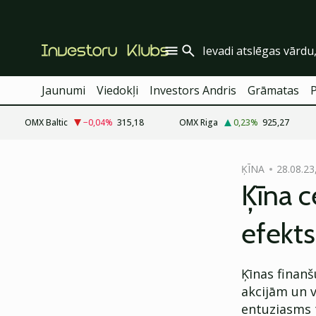
Jaunumi
Viedokļi
Investors Andris
Grāmatas
OMX Baltic
−0,04
%
315,18
OMX Riga
0,23
%
925,27
cebook
ĶĪNA
28.08.23
Twitter)
Ķīna c
kedIn
efekts
ail
k
Ķīnas finanš
akcijām un v
entuziasms ti