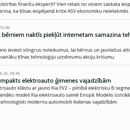
strītas finanšu eksperti? Vien retais no viņiem saskata iesp
ierina, ka Ķīnas iespējamā krīze ASV ekonomiku neietekmēs.
 10:46
gt bērniem naktīs piekļūt internetam samazina te
āno ieviest stingrus noteikumus, lai bērnus un jauniešus att
a vairāku Ķīnas tehnoloģiju uzņēmumu akciju kritumu.
6.26, 08:46
kompakts elektroauto ģimenes vajadzībām
troauto klāstu ar jauno Kia EV2 – pilnībā elektrisku B segme
jamāko modeli Kia elektroauto saimē Eiropā. Modelis izstrād
ehnoloģiski modernu automobili ikdienas vajadzībām.