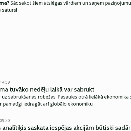
ēma?
Sāc sekot šiem atslēgas vārdiem un saņem paziņojumus
 saturs!
 14:59
ēma tuvāko nedēļu laikā var sabrukt
ir uz sabrukšanas robežas. Pasaules otrā lielākā ekonomika
r pamatīgi iedragāt arī globālo ekonomiku.
 09:30
s analītiķis saskata iespējas akcijām būtiski sadā