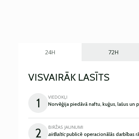
24H
72H
VISVAIRĀK LASĪTS
VIEDOKĻI
1
Norvēģija piedāvā naftu, kuģus, lašus un 
BIRŽAS JAUNUMI
2
airBaltic
publicē operacionālās darbības rā