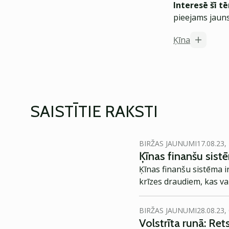
Interesē šī t
pieejams jauns
Ķīna
SAISTĪTIE RAKSTI
BIRŽAS JAUNUMI
17.08.23,
Ķīnas finanšu sist
Ķīnas finanšu sistēma 
krīzes draudiem, kas va
BIRŽAS JAUNUMI
28.08.23,
Volstrīta runā: Ret