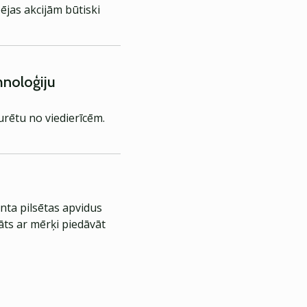
ējas akcijām būtiski
hnoloģiju
urētu no viedierīcēm.
nta pilsētas apvidus
āts ar mērķi piedāvāt