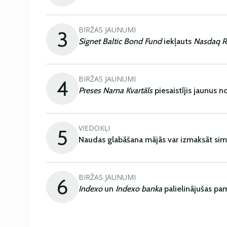
BIRŽAS JAUNUMI
3
Signet Baltic Bond Fund
iekļauts
Nasdaq R
BIRŽAS JAUNUMI
4
Preses Nama Kvartāls
piesaistījis jaunus 
VIEDOKĻI
5
Naudas glabāšana mājās var izmaksāt sim
BIRŽAS JAUNUMI
6
Indexo
un
Indexo banka
palielinājušas pa