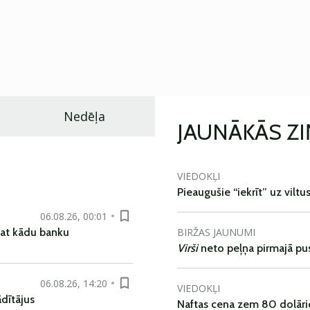
Nedēļa
JAUNĀKĀS Z
VIEDOKĻI
Pieaugušie “iekrīt” uz viltu
06.08.26, 00:01
BIRŽAS JAUNUMI
pat kādu banku
Virši
neto peļņa pirmajā pu
06.08.26, 14:20
VIEDOKĻI
dītājus
Naftas cena zem 80 dolāri