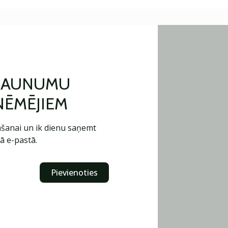
 JAUNUMU
ŅĒMĒJIEM
šanai un ik dienu saņemt
ā e-pastā.
Pievienoties