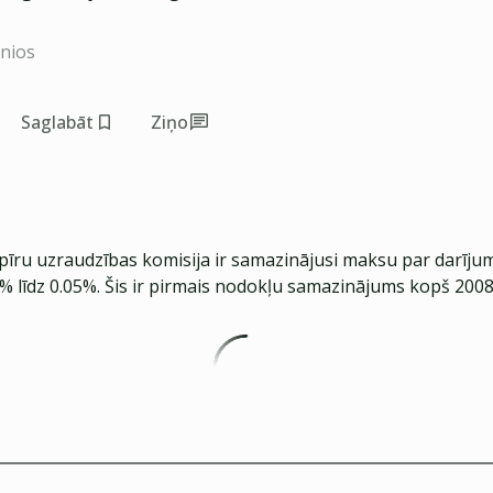
inios
Saglabāt
Ziņo
pīru uzraudzības komisija ir samazinājusi maksu par darīju
% līdz 0.05%. Šis ir pirmais nodokļu samazinājums kopš 2008