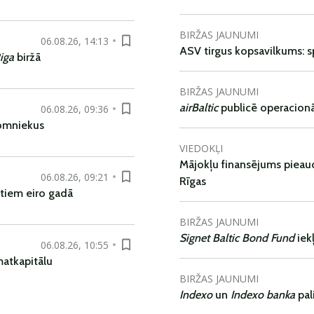
BIRŽAS JAUNUMI
06.08.26, 14:13
ASV tirgus kopsavilkums: spr
iga
biržā
BIRŽAS JAUNUMI
airBaltic
publicē operacionāl
06.08.26, 09:36
nomniekus
VIEDOKĻI
Mājokļu finansējums pieaudz
06.08.26, 09:21
Rīgas
tiem eiro gadā
BIRŽAS JAUNUMI
Signet Baltic Bond Fund
iek
06.08.26, 10:55
matkapitālu
BIRŽAS JAUNUMI
Indexo
un
Indexo banka
pal