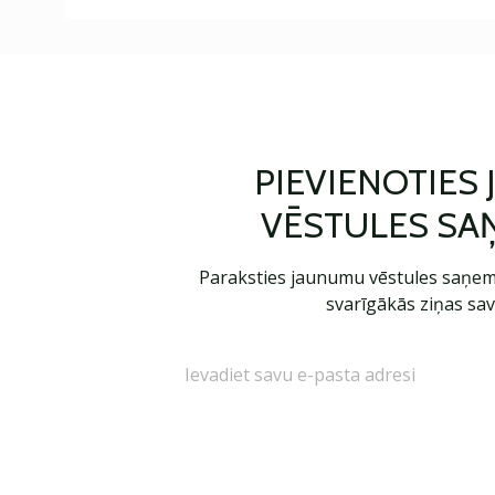
PIEVIENOTIES
VĒSTULES SA
Paraksties jaunumu vēstules saņem
svarīgākās ziņas sav