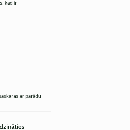
, kad ir
 saskaras ar parādu
rdzināties