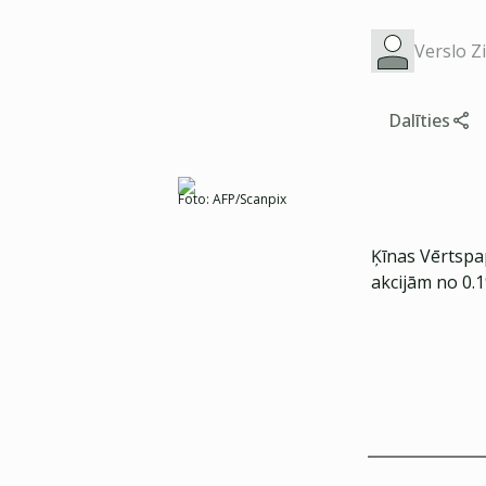
Verslo Z
Dalīties
Foto:
AFP/Scanpix
Ķīnas Vērtspa
akcijām no 0.1