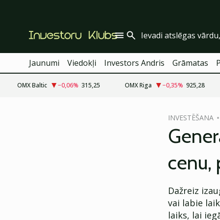
Jaunumi
Viedokļi
Investors Andris
Grāmatas
OMX Baltic
−0,06
%
315,25
OMX Riga
−0,35
%
925,28
cebook
INVESTĒŠANA
Twitter)
Genera
kedIn
cenu, 
ail
k
Dažreiz izau
vai labie la
laiks, lai i