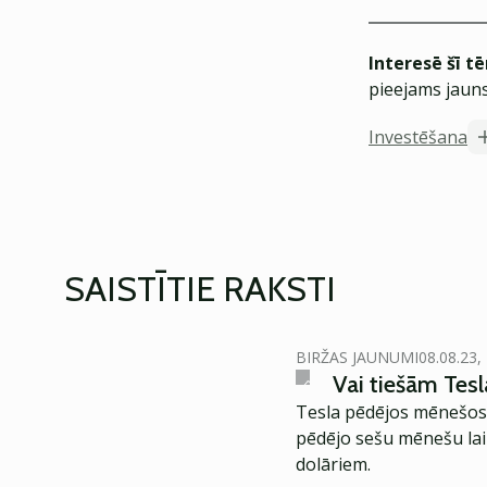
Interesē šī t
pieejams jauns
Investēšana
SAISTĪTIE RAKSTI
BIRŽAS JAUNUMI
08.08.23,
Vai tiešām Tesl
Tesla pēdējos mēnešos a
pēdējo sešu mēnešu laik
dolāriem.