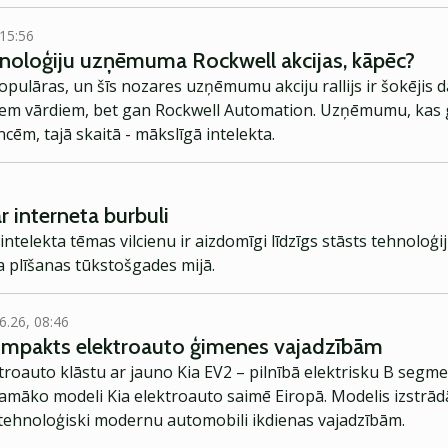
 15:56
ehnoloģiju uzņēmuma Rockwell akcijas, kāpēc?
populāras, un šīs nozares uzņēmumu akciju rallijs ir šokējis 
jiem vārdiem, bet gan Rockwell Automation. Uzņēmumu, kas
cēm, tajā skaitā - mākslīgā intelekta.
r interneta burbuli
intelekta tēmas vilcienu ir aizdomīgi līdzīgs stāsts tehnoloģi
a plīšanas tūkstošgades mijā.
6.26, 08:46
kompakts elektroauto ģimenes vajadzībām
troauto klāstu ar jauno Kia EV2 – pilnībā elektrisku B segme
jamāko modeli Kia elektroauto saimē Eiropā. Modelis izstrād
ehnoloģiski modernu automobili ikdienas vajadzībām.