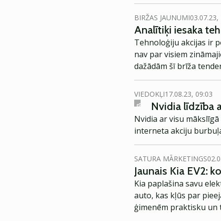
BIRŽAS JAUNUMI
03.07.23,
Analītiķi iesaka t
Tehnoloģiju akcijas ir 
nav par visiem zināma
dažādām šī brīža tenden
VIEDOKĻI
17.08.23, 09:03
Nvidia līdzība a
Nvidia ar visu mākslīgā 
interneta akciju burbuļ
SATURA MĀRKETINGS
02.0
Jaunais Kia EV2: 
Kia paplašina savu elek
auto, kas kļūs par piee
ģimenēm praktisku un t