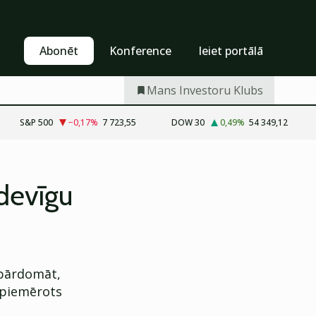
Pašapkalpošanās
Abonēt
Abonēt
Konference
Ieiet portālā
Mans Investoru Klubs
S&P 500
−0,17
%
7 723,55
DOW 30
0,49
%
54 349,12
zdevīgu
 pārdomāt,
r piemērots