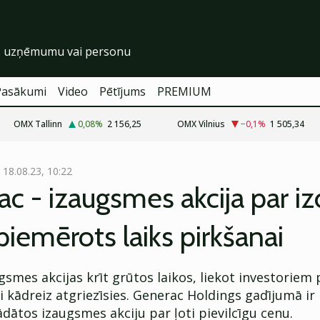
Pasākumi
Video
Pētījums
PREMIUM
OMX Tallinn
0,08
%
2 156,25
OMX Vilnius
−0,1
%
1 505,34
18.08.23, 10:22
c - izaugsmes akcija par i
piemērots laiks pirkšanai
gsmes akcijas krīt grūtos laikos, liekot investoriem
iki kādreiz atgriezīsies. Generac Holdings gadījumā i
egādātos izaugsmes akciju par ļoti pievilcīgu cenu.