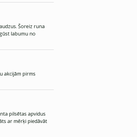
daudzus. Šoreiz runa
 gūst labumu no
ju akcijām pirms
nta pilsētas apvidus
āts ar mērķi piedāvāt