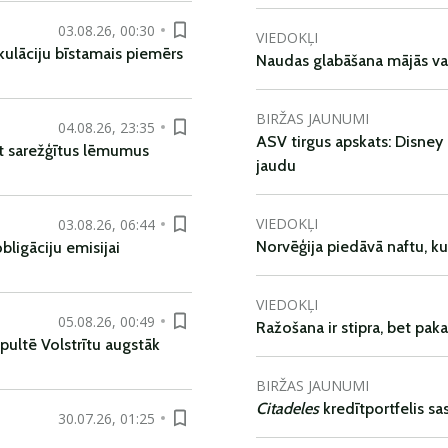
03.08.26, 00:30
VIEDOKĻI
kulāciju bīstamais piemērs
Naudas glabāšana mājās va
BIRŽAS JAUNUMI
04.08.26, 23:35
ASV tirgus apskats: Disney 
t sarežģītus lēmumus
jaudu
VIEDOKĻI
03.08.26, 06:44
Norvēģija piedāvā naftu, k
ligāciju emisijai
VIEDOKĻI
05.08.26, 00:49
Ražošana ir stipra, bet pak
pultē Volstrītu augstāk
BIRŽAS JAUNUMI
Citadeles
kredītportfelis s
30.07.26, 01:25