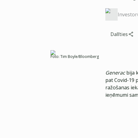
Investor
Dalīties
Foto:
Tim Boyle/Bloomberg
Generac
bija 
pat Covid-19 p
ražošanas iek
ieņēmumi sam