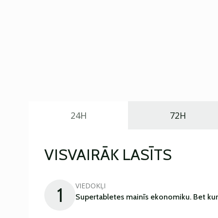
24H
72H
VISVAIRĀK LASĪTS
VIEDOKĻI
1
Supertabletes mainīs ekonomiku. Bet kur