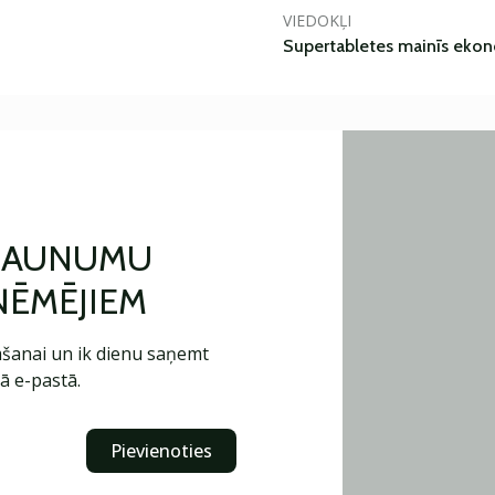
VIEDOKĻI
Supertabletes mainīs ekon
 JAUNUMU
ŅĒMĒJIEM
šanai un ik dienu saņemt
ā e-pastā.
Pievienoties