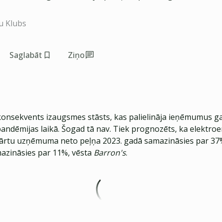
u Klubs
Saglabāt
Ziņo
konsekvents izaugsmes stāsts, kas palielināja ieņēmumus g
andēmijas laikā. Šogad tā nav. Tiek prognozēts, ka elektroe
ārtu uzņēmuma neto peļņa 2023. gadā samazināsies par 37
azināsies par 11%, vēsta
Barron's
.