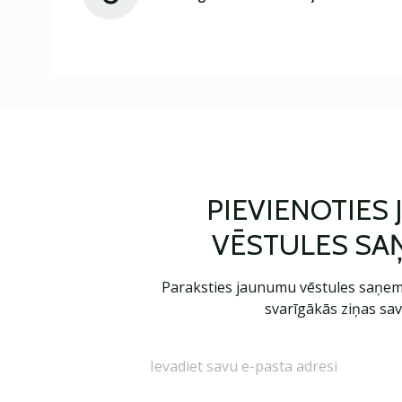
PIEVIENOTIES
VĒSTULES SA
Paraksties jaunumu vēstules saņem
svarīgākās ziņas sav