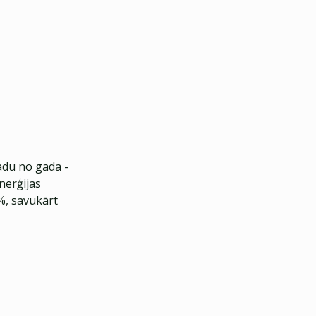
adu no gada -
nerģijas
%, savukārt