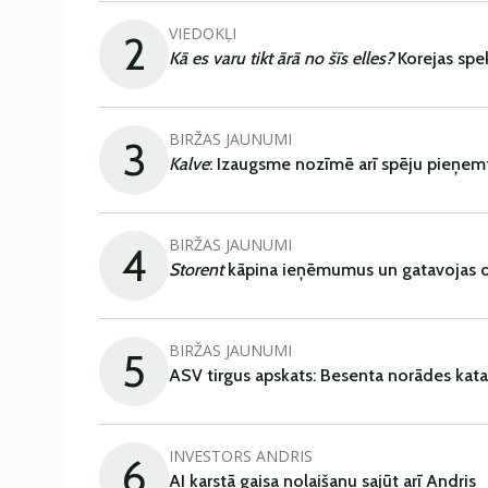
VIEDOKĻI
2
Kā es varu tikt ārā no šīs elles?
Korejas spe
BIRŽAS JAUNUMI
3
Kalve
: Izaugsme nozīmē arī spēju pieņem
BIRŽAS JAUNUMI
4
Storent
kāpina ieņēmumus un gatavojas ob
BIRŽAS JAUNUMI
5
ASV tirgus apskats: Besenta norādes kata
INVESTORS ANDRIS
6
AI karstā gaisa nolaišanu sajūt arī Andris