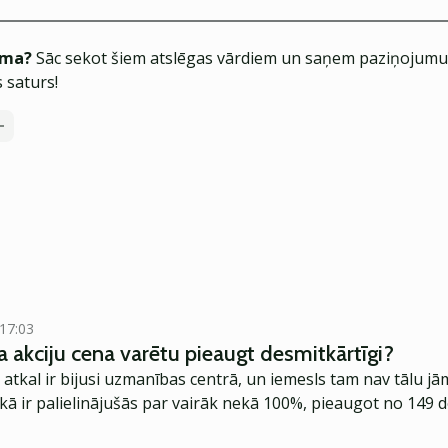
ēma?
Sāc sekot šiem atslēgas vārdiem un saņem paziņojumus
 saturs!
 17:03
a akciju cena varētu pieaugt desmitkārtīgi?
tkal ir bijusi uzmanības centrā, un iemesls tam nav tālu jām
ā ir palielinājušās par vairāk nekā 100%, pieaugot no 149 d