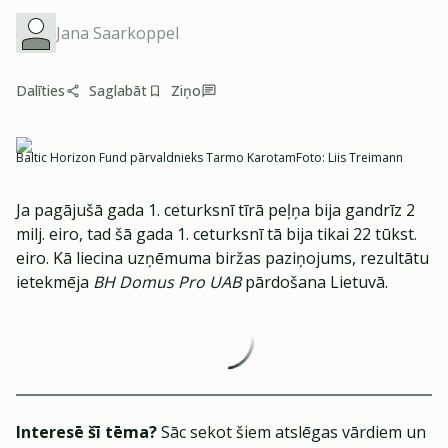
Jana Saarkoppel
Dalīties
Saglabāt
Ziņo
Baltic Horizon Fund pārvaldnieks Tarmo Karotam
Foto:
Liis Treimann
Ja pagājušā gada 1. ceturksnī tīrā peļņa bija gandrīz 2
milj. eiro, tad šā gada 1. ceturksnī tā bija tikai 22 tūkst.
eiro. Kā liecina uzņēmuma biržas paziņojums, rezultātu
ietekmēja
BH Domus Pro UAB
pārdošana Lietuvā.
Interesē šī tēma?
Sāc sekot šiem atslēgas vārdiem un