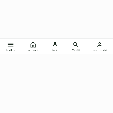
Izvēlne
Jaunumi
Radio
Meklēt
Ieiet portālā
Gunāra Astras iela 8B, Rīga, LV-1082
janis.skupelis@investoruklubs.lv
Abonē
Abonē jaunumus
Reklāma