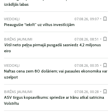
izrādījās labas
VIEDOKĻI
07.08.26, 09:07
Pieaugušie “iekrīt” uz viltus investīcijām
BIRŽAS JAUNUMI
07.08.26, 08:51
Virši
neto peļņa pirmajā pusgadā sasniedz 4,2 miljonus
eiro
VIEDOKĻI
07.08.26, 00:35
Naftas cena zem 80 dolāriem; vai pasaules ekonomika var
uzelpot
BIRŽAS JAUNUMI
07.08.26, 00:28
ASV tirgus kopsavilkums: spriedze ar Irānu atkal satricina
Volstrītu