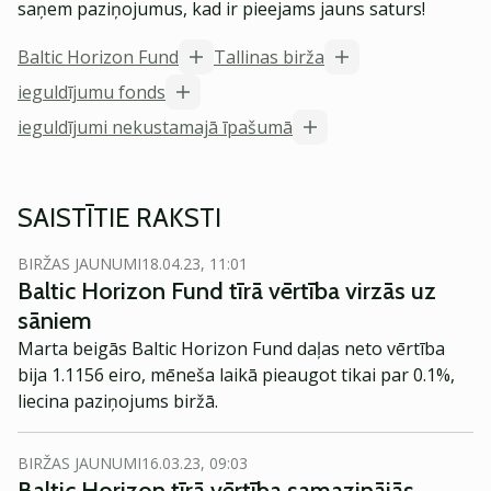
saņem paziņojumus, kad ir pieejams jauns saturs!
Baltic Horizon Fund
Tallinas birža
ieguldījumu fonds
ieguldījumi nekustamajā īpašumā
SAISTĪTIE RAKSTI
BIRŽAS JAUNUMI
18.04.23, 11:01
Baltic Horizon Fund tīrā vērtība virzās uz
sāniem
Marta beigās Baltic Horizon Fund daļas neto vērtība
bija 1.1156 eiro, mēneša laikā pieaugot tikai par 0.1%,
liecina paziņojums biržā.
BIRŽAS JAUNUMI
16.03.23, 09:03
Baltic Horizon tīrā vērtība samazinājās