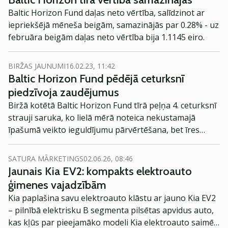
Baltic Horizon Fund daļas neto vērtība, salīdzinot ar
iepriekšējā mēneša beigām, samazinājās par 0.28% - uz
februāra beigām daļas neto vērtība bija 1.1145 eiro.
BIRŽAS JAUNUMI
16.02.23, 11:42
Baltic Horizon Fund pēdējā ceturksnī
piedzīvoja zaudējumus
Biržā kotētā Baltic Horizon Fund tīrā peļņa 4. ceturksnī
strauji saruka, ko lielā mērā noteica nekustamajā
īpašumā veikto ieguldījumu pārvērtēšana, bet īres
ienākumi uzrādīja labu pieaugumu.
SATURA MĀRKETINGS
02.06.26, 08:46
Jaunais Kia EV2: kompakts elektroauto
ģimenes vajadzībām
Kia paplašina savu elektroauto klāstu ar jauno Kia EV2
– pilnībā elektrisku B segmenta pilsētas apvidus auto,
kas kļūs par pieejamāko modeli Kia elektroauto saimē