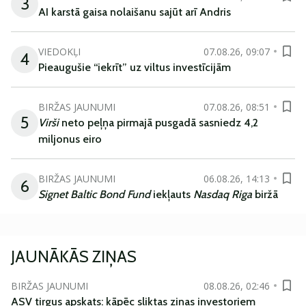
3
AI karstā gaisa nolaišanu sajūt arī Andris
VIEDOKĻI
07.08.26, 09:07
4
Pieaugušie “iekrīt” uz viltus investīcijām
BIRŽAS JAUNUMI
07.08.26, 08:51
5
Virši
neto peļņa pirmajā pusgadā sasniedz 4,2
miljonus eiro
BIRŽAS JAUNUMI
06.08.26, 14:13
6
Signet Baltic Bond Fund
iekļauts
Nasdaq Riga
biržā
JAUNĀKĀS ZIŅAS
BIRŽAS JAUNUMI
08.08.26, 02:46
ASV tirgus apskats: kāpēc sliktas ziņas investoriem