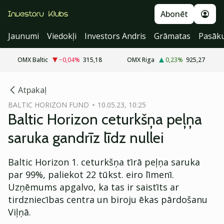
Abonēt
Jaunumi
Viedokļi
Investors Andris
Grāmatas
Pasāk
OMX Baltic
−0,04
%
315,18
OMX Riga
0,23
%
925,27
cebook
Atpakaļ
Twitter)
BALTIC HORIZON FUND
10.05.23, 10:25
Baltic Horizon ceturkšņa peļņa
kedIn
saruka gandrīz līdz nullei
ail
Baltic Horizon 1. ceturkšņa tīrā peļņa saruka
k
par 99%, paliekot 22 tūkst. eiro līmenī.
Uzņēmums apgalvo, ka tas ir saistīts ar
tirdzniecības centra un biroju ēkas pārdošanu
Viļņā.