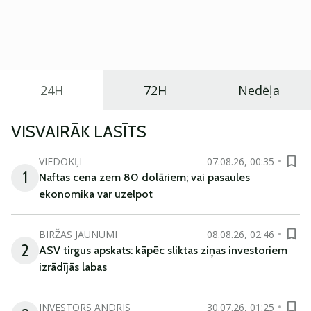
Eiropā. Modelis izstrādāts ar mērķi piedāvāt ģimenēm
praktisku un tehnoloģiski modernu automobili
ikdienas vajadzībām.
24H
72H
Nedēļa
VISVAIRĀK LASĪTS
VIEDOKĻI
07.08.26, 00:35
1
Naftas cena zem 80 dolāriem; vai pasaules
ekonomika var uzelpot
BIRŽAS JAUNUMI
08.08.26, 02:46
2
ASV tirgus apskats: kāpēc sliktas ziņas investoriem
izrādījās labas
INVESTORS ANDRIS
30.07.26, 01:25