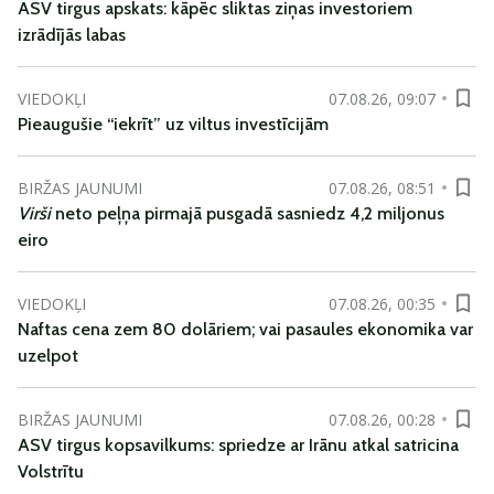
ASV tirgus apskats: kāpēc sliktas ziņas investoriem
izrādījās labas
VIEDOKĻI
07.08.26, 09:07
Pieaugušie “iekrīt” uz viltus investīcijām
BIRŽAS JAUNUMI
07.08.26, 08:51
Virši
neto peļņa pirmajā pusgadā sasniedz 4,2 miljonus
eiro
VIEDOKĻI
07.08.26, 00:35
Naftas cena zem 80 dolāriem; vai pasaules ekonomika var
uzelpot
BIRŽAS JAUNUMI
07.08.26, 00:28
ASV tirgus kopsavilkums: spriedze ar Irānu atkal satricina
Volstrītu