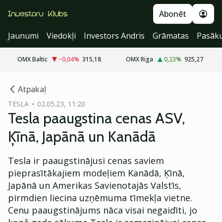
Abonēt
Jaunumi
Viedokļi
Investors Andris
Grāmatas
Pasāk
OMX Baltic
−0,04
%
315,18
OMX Riga
0,23
%
925,27
cebook
Atpakaļ
Twitter)
TESLA
02.05.23, 11:20
Tesla paaugstina cenas ASV,
kedIn
Ķīnā, Japānā un Kanādā
ail
Tesla ir paaugstinājusi cenas saviem
k
pieprasītākajiem modeļiem Kanādā, Ķīnā,
Japānā un Amerikas Savienotajās Valstīs,
pirmdien liecina uzņēmuma tīmekļa vietne.
Cenu paaugstinājums nāca visai negaidīti, jo