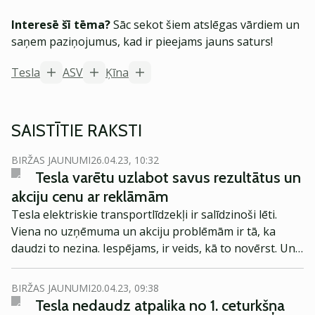
Interesē šī tēma?
Sāc sekot šiem atslēgas vārdiem un
saņem paziņojumus, kad ir pieejams jauns saturs!
Tesla
ASV
Ķīna
SAISTĪTIE RAKSTI
BIRŽAS JAUNUMI
26.04.23, 10:32
Tesla varētu uzlabot savus rezultātus un
akciju cenu ar reklāmām
Tesla elektriskie transportlīdzekļi ir salīdzinoši lēti.
Viena no uzņēmuma un akciju problēmām ir tā, ka
daudzi to nezina. Iespējams, ir veids, kā to novērst. Un
tās ir reklāmas.
BIRŽAS JAUNUMI
20.04.23, 09:38
Tesla nedaudz atpalika no 1. ceturkšņa