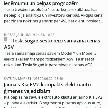
ieņēmumu un peļņas prognozēm
Tesla trešdien publicēja 1. ceturkšņa rezultātus, kas
nepiepildīja analītiķu un investoru cerības. Akcijas cena
pēc ziņām nokritās gandrīz par 4%, bet dienu noslēdza
ar 2% lejupslīdi. Pēc tirgus slēgšananas akciju cena
turpina atkāpties.
BIRŽAS JAUNUMI
19.04.23, 10:25
Tesla šogad sesto reizi samazina cenas
ASV
Tesla samazināja cenas saviem Model Y un Model 3
elektriskajiem transportlīdzekļiem ASV. Tā ir sestā
reize, kad Tesla šogad ir pazeminājusi cenas ASV,
raisot bažas par ietekmi uz uzņēmuma peļņu, vēsta
Reuters.
SATURA MĀRKETINGS
02.06.26, 08:46
Jaunais Kia EV2: kompakts elektroauto
ģimenes vajadzībām
Kia paplašina savu elektroauto klāstu ar jauno Kia EV2
– pilnībā elektrisku B segmenta pilsētas apvidus auto,