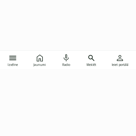
Izvēlne
Jaunumi
Radio
Meklēt
Ieiet portālā
Gunāra Astras iela 8B, Rīga, LV-1082
janis.skupelis@investoruklubs.lv
Abonē
Abonē jaunumus