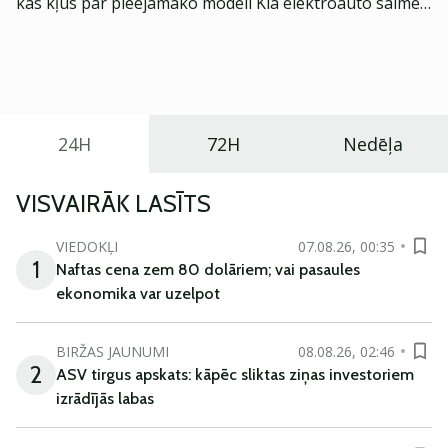
kas kļūs par pieejamāko modeli Kia elektroauto saimē
Eiropā. Modelis izstrādāts ar mērķi piedāvāt ģimenēm
praktisku un tehnoloģiski modernu automobili
ikdienas vajadzībām.
24H
72H
Nedēļa
VISVAIRĀK LASĪTS
VIEDOKĻI
07.08.26, 00:35
1
Naftas cena zem 80 dolāriem; vai pasaules
ekonomika var uzelpot
BIRŽAS JAUNUMI
08.08.26, 02:46
2
ASV tirgus apskats: kāpēc sliktas ziņas investoriem
izrādījās labas