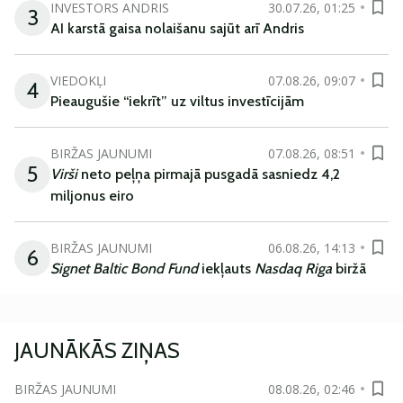
INVESTORS ANDRIS
30.07.26, 01:25
3
AI karstā gaisa nolaišanu sajūt arī Andris
VIEDOKĻI
07.08.26, 09:07
4
Pieaugušie “iekrīt” uz viltus investīcijām
BIRŽAS JAUNUMI
07.08.26, 08:51
5
Virši
neto peļņa pirmajā pusgadā sasniedz 4,2
miljonus eiro
BIRŽAS JAUNUMI
06.08.26, 14:13
6
Signet Baltic Bond Fund
iekļauts
Nasdaq Riga
biržā
JAUNĀKĀS ZIŅAS
BIRŽAS JAUNUMI
08.08.26, 02:46