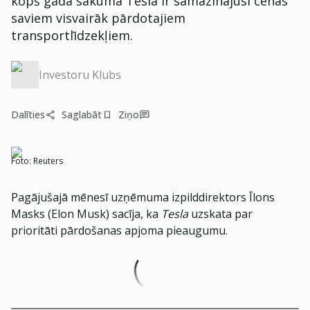
kopš gada sākuma Tesla ir samazinājusi cenas
saviem visvairāk pārdotajiem
transportlīdzekļiem.
Investoru Klubs
Dalīties
Saglabāt
Ziņo
Foto:
Reuters
Pagājušajā mēnesī uzņēmuma izpilddirektors Īlons
Masks (Elon Musk) sacīja, ka
Tesla
uzskata par
prioritāti pārdošanas apjoma pieaugumu.