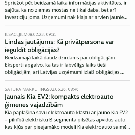
Spriežot pēc beidzamā laika informācijas aktivitātes, ir
sajūta, ka no ziemas mostas ne tikai daba, bet arī
investīciju joma. Uzņēmumi nāk klajā ar arvien jauniem
notikumiem, investori tam visam aktīvi seko līdzi. Kas
gaidāms šonedēļ?
IESĀCĒJIEM
08.02.23, 09:35
Lindas jautājums: Kā privātpersona var
ieguldīt obligācijās?
Beidzamajā laikā daudz dzirdams par obligācijām.
Eksperti apgalvo, ka tas ir labvēlīgs laiks tieši
obligācijām, arī Latvijas uzņēmumi izlaiž obligācijas,
tāpēc laiks arī man par šo tēmu painteresēties vairāk.
Kas ir obligācijas? Kā “parastais” cilvēks var tajās
SATURA MĀRKETINGS
02.06.26, 08:46
ieguldīt? Ar ko obligācijas atšķiras no akcijām?
Jaunais Kia EV2: kompakts elektroauto
ģimenes vajadzībām
Kia paplašina savu elektroauto klāstu ar jauno Kia EV2
– pilnībā elektrisku B segmenta pilsētas apvidus auto,
kas kļūs par pieejamāko modeli Kia elektroauto saimē
Eiropā. Modelis izstrādāts ar mērķi piedāvāt ģimenēm