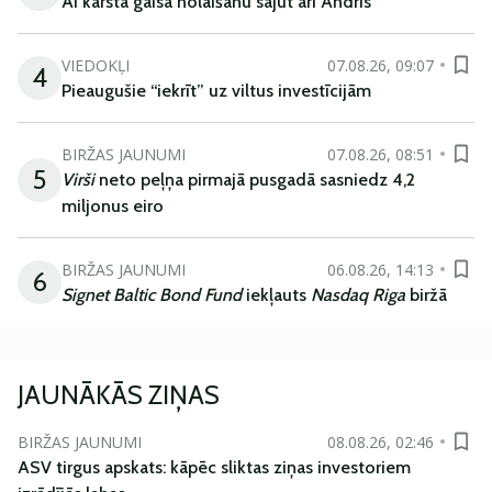
AI karstā gaisa nolaišanu sajūt arī Andris
VIEDOKĻI
07.08.26, 09:07
4
Pieaugušie “iekrīt” uz viltus investīcijām
BIRŽAS JAUNUMI
07.08.26, 08:51
5
Virši
neto peļņa pirmajā pusgadā sasniedz 4,2
miljonus eiro
BIRŽAS JAUNUMI
06.08.26, 14:13
6
Signet Baltic Bond Fund
iekļauts
Nasdaq Riga
biržā
JAUNĀKĀS ZIŅAS
BIRŽAS JAUNUMI
08.08.26, 02:46
ASV tirgus apskats: kāpēc sliktas ziņas investoriem