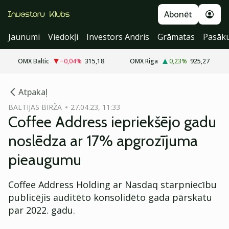
Abonēt
Jaunumi
Viedokļi
Investors Andris
Grāmatas
Pasāk
OMX Baltic
−0,04
%
315,18
OMX Riga
0,23
%
925,27
cebook
cebook
Atpakaļ
Twitter)
Twitter)
BALTIJAS BIRŽA
27.04.23, 11:33
Coffee Address iepriekšējo gadu
kedIn
kedIn
noslēdza ar 17% apgrozījuma
ail
ail
pieaugumu
k
k
Coffee Address Holding ar Nasdaq starpniecību
publicējis auditēto konsolidēto gada pārskatu
par 2022. gadu.