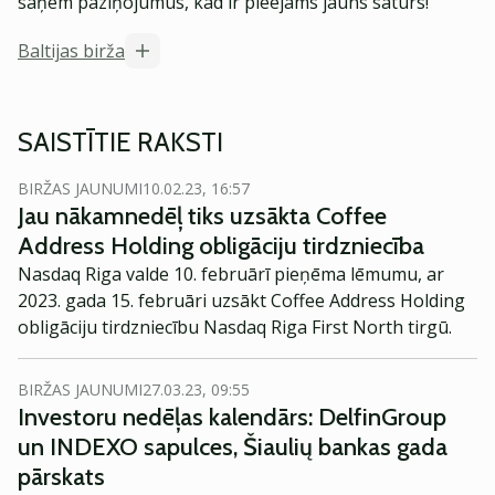
saņem paziņojumus, kad ir pieejams jauns saturs!
Baltijas birža
SAISTĪTIE RAKSTI
BIRŽAS JAUNUMI
10.02.23, 16:57
Jau nākamnedēļ tiks uzsākta Coffee
Address Holding obligāciju tirdzniecība
Nasdaq Riga valde 10. februārī pieņēma lēmumu, ar
2023. gada 15. februāri uzsākt Coffee Address Holding
obligāciju tirdzniecību Nasdaq Riga First North tirgū.
BIRŽAS JAUNUMI
27.03.23, 09:55
Investoru nedēļas kalendārs: DelfinGroup
un INDEXO sapulces, Šiaulių bankas gada
pārskats