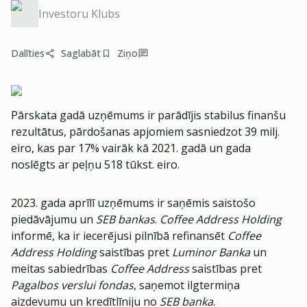
Investoru Klubs
Dalīties
Saglabāt
Ziņo
Pārskata gadā uzņēmums ir parādījis stabilus finanšu
rezultātus, pārdošanas apjomiem sasniedzot 39 milj.
eiro, kas par 17% vairāk kā 2021. gadā un gada
noslēgts ar peļņu 518 tūkst. eiro.
2023. gada aprīlī uzņēmums ir saņēmis saistošo
piedāvājumu un
SEB bankas
.
Coffee Address Holding
informē, ka ir iecerējusi pilnībā refinansēt
Coffee
Address Holding
saistības pret
Luminor Banka
un
meitas sabiedrības
Coffee Address
saistības pret
Pagalbos verslui fondas
, saņemot ilgtermiņa
aizdevumu un kredītlīniju no
SEB banka
.