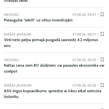
izrādījās labas
VIEDOKĻI
07.08.26, 09:07
Pieaugušie “iekrīt” uz viltus investīcijām
BIRŽAS JAUNUMI
07.08.26, 08:51
Virši
neto peļņa pirmajā pusgadā sasniedz 4,2 miljonus
eiro
VIEDOKĻI
07.08.26, 00:35
Naftas cena zem 80 dolāriem; vai pasaules ekonomika var
uzelpot
BIRŽAS JAUNUMI
07.08.26, 00:28
ASV tirgus kopsavilkums: spriedze ar Irānu atkal satricina
Volstrītu