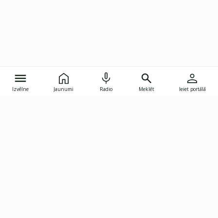
Izvēlne
Jaunumi
Radio
Meklēt
Ieiet portālā
Gunāra Astras iela 8B, Rīga, LV-1082
janis.skupelis@investoruklubs.lv
Abonē
Abonē jaunumus
Reklāma