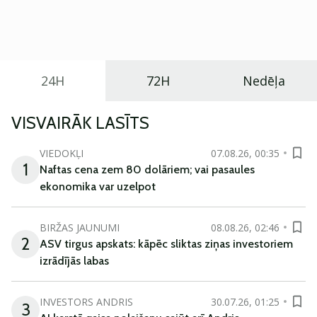
praktisku un tehnoloģiski modernu automobili
ikdienas vajadzībām.
24H
72H
Nedēļa
VISVAIRĀK LASĪTS
VIEDOKĻI
07.08.26, 00:35
1
Naftas cena zem 80 dolāriem; vai pasaules
ekonomika var uzelpot
BIRŽAS JAUNUMI
08.08.26, 02:46
2
ASV tirgus apskats: kāpēc sliktas ziņas investoriem
izrādījās labas
INVESTORS ANDRIS
30.07.26, 01:25
3