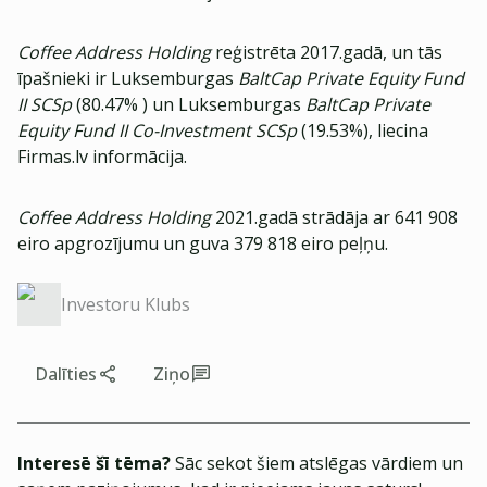
Coffee Address Holding
reģistrēta 2017.gadā, un tās
īpašnieki ir Luksemburgas
BaltCap Private Equity Fund
II SCSp
(80.47% ) un Luksemburgas
BaltCap Private
Equity Fund II Co-Investment SCSp
(19.53%), liecina
Firmas.lv informācija.
Coffee Address Holding
2021.gadā strādāja ar 641 908
eiro apgrozījumu un guva 379 818 eiro peļņu.
Investoru Klubs
Dalīties
Ziņo
Interesē šī tēma?
Sāc sekot šiem atslēgas vārdiem un