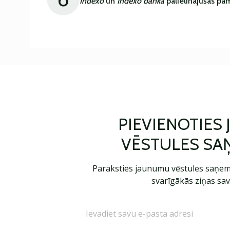
Indexo
un
Indexo banka
palielinājušas pa
PIEVIENOTIES
VĒSTULES SA
Paraksties jaunumu vēstules saņem
svarīgākās ziņas sav