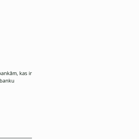
bankām, kas ir
u banku