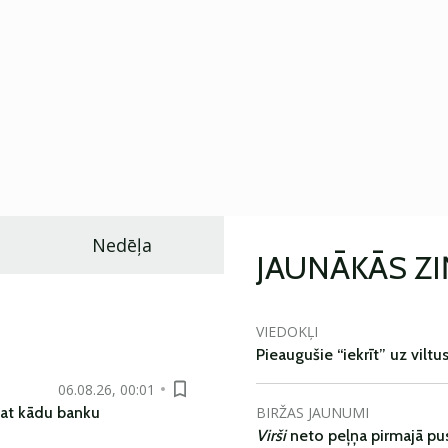
Nedēļa
JAUNĀKĀS Z
VIEDOKĻI
Pieaugušie “iekrīt” uz viltu
06.08.26, 00:01
BIRŽAS JAUNUMI
pat kādu banku
Virši
neto peļņa pirmajā pu