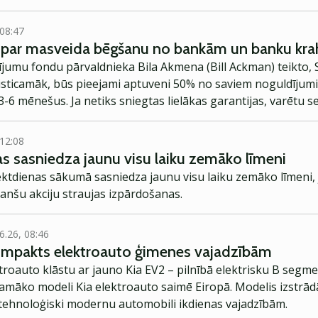
 08:47
na par masveida bēgšanu no bankām un banku kr
ījumu fondu pārvaldnieka Bila Akmena (Bill Ackman) teikto, S
visticamāk, būs pieejami aptuveni 50% no saviem noguldījum
-6 mēnešus. Ja netiks sniegtas lielākas garantijas, varētu s
 12:08
jas sasniedza jaunu visu laiku zemāko līmeni
iektdienas sākumā sasniedza jaunu visu laiku zemāko līmeni,
nanšu akciju straujas izpārdošanas.
6.26, 08:46
kompakts elektroauto ģimenes vajadzībām
troauto klāstu ar jauno Kia EV2 – pilnībā elektrisku B segme
jamāko modeli Kia elektroauto saimē Eiropā. Modelis izstrād
ehnoloģiski modernu automobili ikdienas vajadzībām.