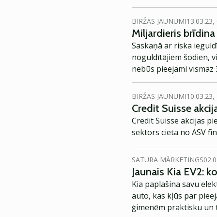
BIRŽAS JAUNUMI
13.03.23,
Miljardieris brīdi
Saskaņā ar riska ieguld
noguldītājiem šodien, 
nebūs pieejami vismaz 3
prom no bankām.
BIRŽAS JAUNUMI
10.03.23,
Credit Suisse akci
Credit Suisse akcijas p
sektors cieta no ASV fi
SATURA MĀRKETINGS
02.0
Jaunais Kia EV2: 
Kia paplašina savu elek
auto, kas kļūs par piee
ģimenēm praktisku un t