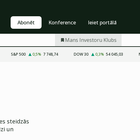
Pašapkalpošanās
Abonēt
Abonēt
Konference
Ieiet portālā
Mans Investoru Klubs
S&P 500
0,5
%
7 748,74
DOW 30
0,3
%
54 045,03
des steidzās
īzi un