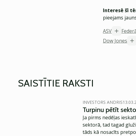
Interesē šī t
pieejams jauns
ASV
Federā
Dow Jones
SAISTĪTIE RAKSTI
INVESTORS ANDRIS
13.03.
Turpinu pētīt sekto
Ja pirms nedēļas ieska
sektorā, tad tagad gluži
tāds kā nosacīts pretp