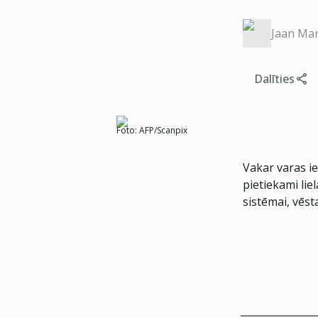
Jaan Mar
Dalīties
Foto:
AFP/Scanpix
Vakar varas i
pietiekami lie
sistēmai, vēs