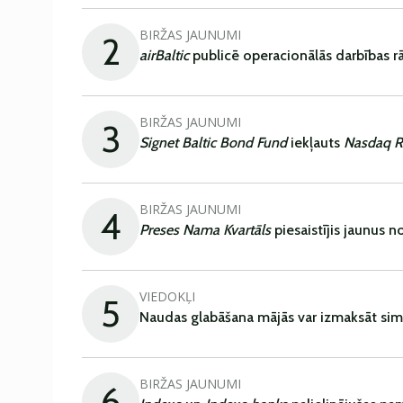
BIRŽAS JAUNUMI
2
airBaltic
publicē operacionālās darbības rā
BIRŽAS JAUNUMI
3
Signet Baltic Bond Fund
iekļauts
Nasdaq R
BIRŽAS JAUNUMI
4
Preses Nama Kvartāls
piesaistījis jaunus 
VIEDOKĻI
5
Naudas glabāšana mājās var izmaksāt sim
BIRŽAS JAUNUMI
6