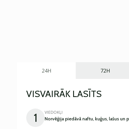
24H
72H
VISVAIRĀK LASĪTS
VIEDOKĻI
1
Norvēģija piedāvā naftu, kuģus, lašus un 