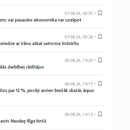
07.08.26, 00:35
em; vai pasaules ekonomika var uzelpot
07.08.26, 00:28
iedze ar Irānu atkal satricina Volstrītu
06.08.26, 14:20
ās darbības rādītājus
06.08.26, 14:17
is par 12 %, pircēji arvien biežāk skatās ārpus
06.08.26, 14:13
ļauts
Nasdaq Riga
biržā