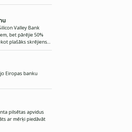
ahu
ilicon Valley Bank
iem, bet pārējie 50%
ekot plašāks skrējiens
 jo Eiropas banku
nta pilsētas apvidus
āts ar mērķi piedāvāt