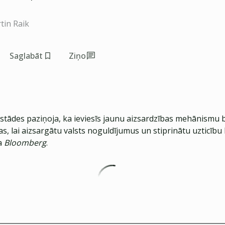
tin Raik
Saglabāt
Ziņo
estādes paziņoja, ka ieviesīs jaunu aizsardzības mehānismu 
las, lai aizsargātu valsts noguldījumus un stiprinātu uzticīb
ta
Bloomberg
.