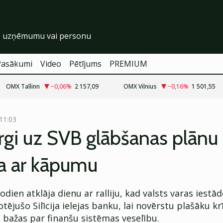
Pasākumi
Video
Pētījums
PREMIUM
OMX Tallinn
−0,06
%
2 157,09
OMX Vilnius
−0,16
%
1 501,55
 11:03
rgi uz SVB glābšanas plānu
ja ar kāpumu
šodien atklāja dienu ar ralliju, kad valsts varas iestā
tējušo Silīcija ielejas banku, lai novērstu plašāku kr
 bažas par finanšu sistēmas veselību.