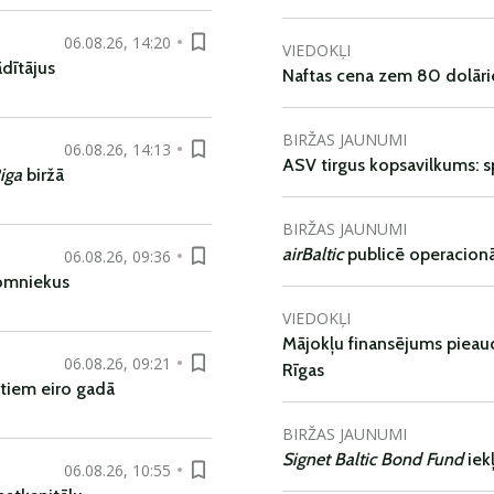
06.08.26, 14:20
VIEDOKĻI
dītājus
Naftas cena zem 80 dolāri
BIRŽAS JAUNUMI
06.08.26, 14:13
ASV tirgus kopsavilkums: spr
iga
biržā
BIRŽAS JAUNUMI
airBaltic
publicē operacionāl
06.08.26, 09:36
nomniekus
VIEDOKĻI
Mājokļu finansējums pieaudz
06.08.26, 09:21
Rīgas
tiem eiro gadā
BIRŽAS JAUNUMI
Signet Baltic Bond Fund
iek
06.08.26, 10:55