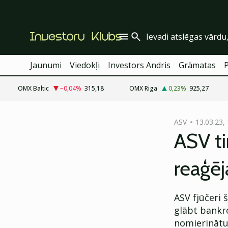
Jaunumi
Viedokļi
Investors Andris
Grāmatas
OMX Baltic
−0,04
%
315,18
OMX Riga
0,23
%
925,27
cebook
ASV
13.03.23,
Twitter)
ASV ti
kedIn
reaģē
ail
k
ASV fjūčeri 
glābt bankro
nomierinātu