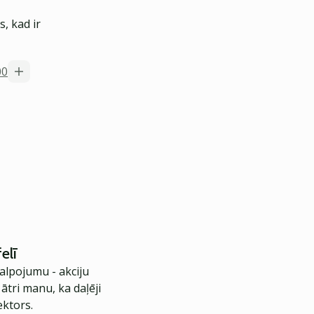
, kad ir
00
elī
alpojumu - akciju
 ātri manu, ka daļēji
ektors.