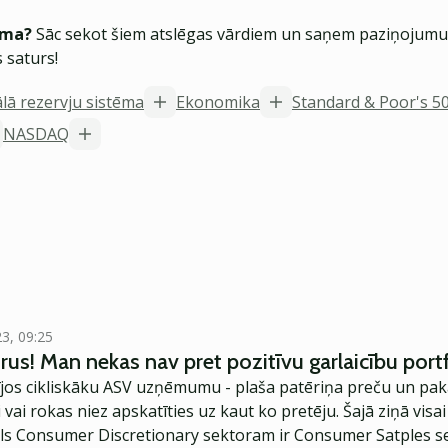
ēma?
Sāc sekot šiem atslēgas vārdiem un saņem paziņojumus
 saturs!
lā rezervju sistēma
Ekonomika
Standard & Poor's 5
NASDAQ
23, 09:25
rus! Man nekas nav pret pozitīvu garlaicību portf
tījos cikliskāku ASV uzņēmumu - plaša patēriņa preču un pak
 vai rokas niez apskatīties uz kaut ko pretēju. Šajā ziņā visai
ols Consumer Discretionary sektoram ir Consumer Satples s