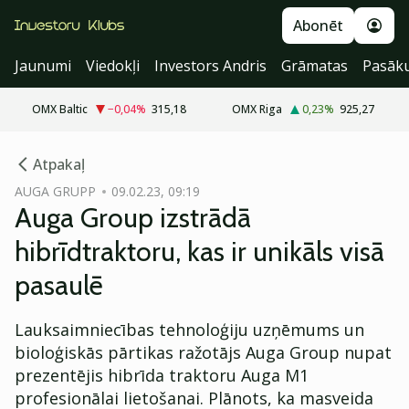
Abonēt
Jaunumi
Viedokļi
Investors Andris
Grāmatas
Pasāk
OMX Baltic
−0,04
%
315,18
OMX Riga
0,23
%
925,27
cebook
Atpakaļ
Twitter)
AUGA GRUPP
09.02.23, 09:19
Auga Group izstrādā
kedIn
hibrīdtraktoru, kas ir unikāls visā
ail
pasaulē
k
Lauksaimniecības tehnoloģiju uzņēmums un
bioloģiskās pārtikas ražotājs Auga Group nupat
prezentējis hibrīda traktoru Auga M1
profesionālai lietošanai. Plānots, ka masveida