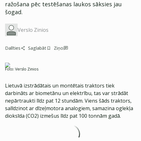
ražošana pēc testēšanas laukos sāksies jau
šogad.
Verslo Zinios
Dalīties
Saglabāt
Ziņo
Foto:
Verslo Zinios
Lietuvā izstrādātais un montētais traktors tiek
darbināts ar biometānu un elektrību, tas var strādāt
nepārtraukti līdz pat 12 stundām. Viens šāds traktors,
salīdzinot ar dīzeļmotora analogiem, samazina oglekļa
dioksīda (CO2) izmešus līdz pat 100 tonnām gadā.