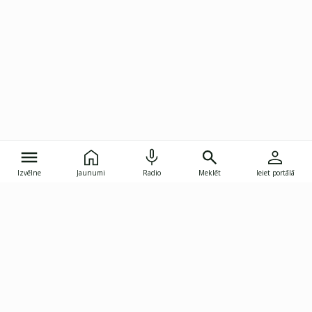
Izvēlne
Jaunumi
Radio
Meklēt
Ieiet portālā
Gunāra Astras iela 8B, Rīga, LV-1082
janis.skupelis@investoruklubs.lv