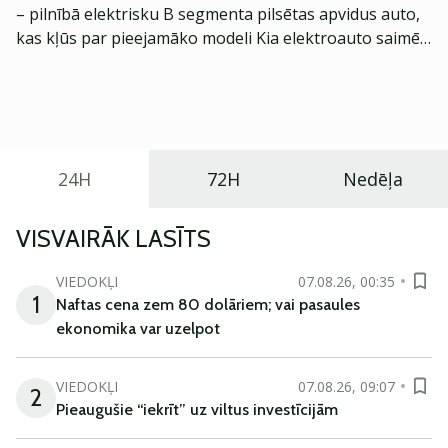
– pilnībā elektrisku B segmenta pilsētas apvidus auto,
kas kļūs par pieejamāko modeli Kia elektroauto saimē
Eiropā. Modelis izstrādāts ar mērķi piedāvāt ģimenēm
praktisku un tehnoloģiski modernu automobili
ikdienas vajadzībām.
24H
72H
Nedēļa
VISVAIRĀK LASĪTS
VIEDOKĻI
07.08.26, 00:35
1
Naftas cena zem 80 dolāriem; vai pasaules
ekonomika var uzelpot
VIEDOKĻI
07.08.26, 09:07
2
Pieaugušie “iekrīt” uz viltus investīcijām