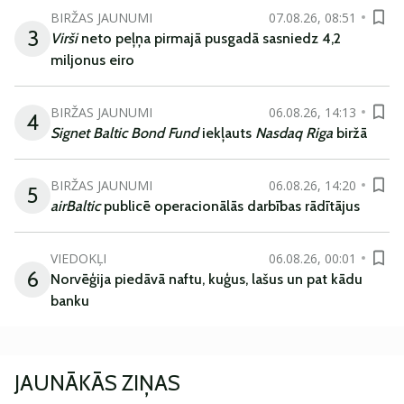
BIRŽAS JAUNUMI
07.08.26, 08:51
3
Virši
neto peļņa pirmajā pusgadā sasniedz 4,2
miljonus eiro
BIRŽAS JAUNUMI
06.08.26, 14:13
4
Signet Baltic Bond Fund
iekļauts
Nasdaq Riga
biržā
BIRŽAS JAUNUMI
06.08.26, 14:20
5
airBaltic
publicē operacionālās darbības rādītājus
VIEDOKĻI
06.08.26, 00:01
6
Norvēģija piedāvā naftu, kuģus, lašus un pat kādu
banku
JAUNĀKĀS ZIŅAS