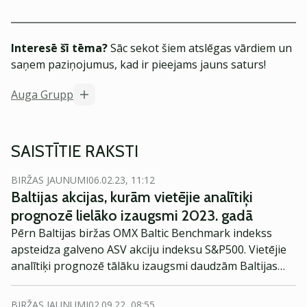
Interesē šī tēma?
Sāc sekot šiem atslēgas vārdiem un
saņem paziņojumus, kad ir pieejams jauns saturs!
Auga Grupp
SAISTĪTIE RAKSTI
BIRŽAS JAUNUMI
06.02.23, 11:12
Baltijas akcijas, kurām vietējie analītiķi
prognozē lielāko izaugsmi 2023. gadā
Pērn Baltijas biržas OMX Baltic Benchmark indekss
apsteidza galveno ASV akciju indeksu S&P500. Vietējie
analītiķi prognozē tālāku izaugsmi daudzām Baltijas
kompāniju akcijām.
BIRŽAS JAUNUMI
02.09.22, 08:55