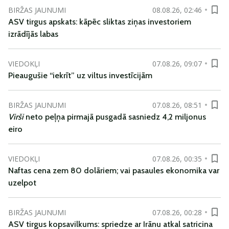
BIRŽAS JAUNUMI
08.08.26, 02:46
ASV tirgus apskats: kāpēc sliktas ziņas investoriem
izrādījās labas
VIEDOKĻI
07.08.26, 09:07
Pieaugušie “iekrīt” uz viltus investīcijām
BIRŽAS JAUNUMI
07.08.26, 08:51
Virši
neto peļņa pirmajā pusgadā sasniedz 4,2 miljonus
eiro
VIEDOKĻI
07.08.26, 00:35
Naftas cena zem 80 dolāriem; vai pasaules ekonomika var
uzelpot
BIRŽAS JAUNUMI
07.08.26, 00:28
ASV tirgus kopsavilkums: spriedze ar Irānu atkal satricina