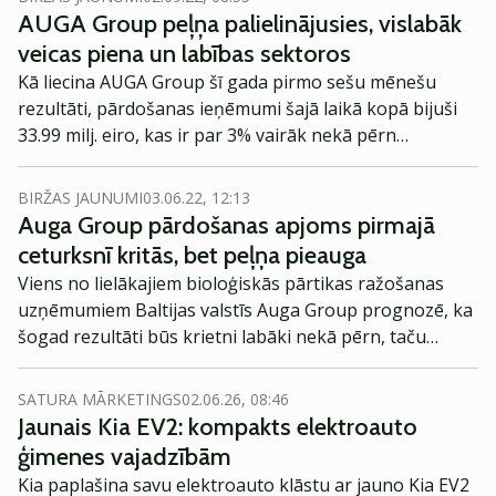
AUGA Group peļņa palielinājusies, vislabāk
veicas piena un labības sektoros
Kā liecina AUGA Group šī gada pirmo sešu mēnešu
rezultāti, pārdošanas ieņēmumi šajā laikā kopā bijuši
33.99 milj. eiro, kas ir par 3% vairāk nekā pērn
attiecīgajā periodā, kad ieņēmumi bija 33.13 milj. eiro
apmērā.
BIRŽAS JAUNUMI
03.06.22, 12:13
Auga Group pārdošanas apjoms pirmajā
ceturksnī kritās, bet peļņa pieauga
Viens no lielākajiem bioloģiskās pārtikas ražošanas
uzņēmumiem Baltijas valstīs Auga Group prognozē, ka
šogad rezultāti būs krietni labāki nekā pērn, taču
neskaidrība par karu Ukrainā un cenu kāpumu
saglabāsies.
SATURA MĀRKETINGS
02.06.26, 08:46
Jaunais Kia EV2: kompakts elektroauto
ģimenes vajadzībām
Kia paplašina savu elektroauto klāstu ar jauno Kia EV2