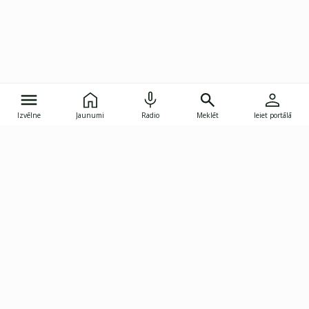
Izvēlne
Jaunumi
Radio
Meklēt
Ieiet portālā
Gunāra Astras iela 8B, Rīga, LV-1082
janis.skupelis@investoruklubs.lv
Abonē
Abonē jaunumus
Reklāma