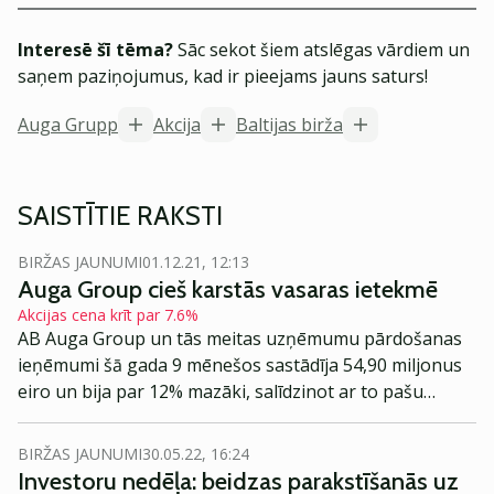
Interesē šī tēma?
Sāc sekot šiem atslēgas vārdiem un
saņem paziņojumus, kad ir pieejams jauns saturs!
Auga Grupp
Akcija
Baltijas birža
SAISTĪTIE RAKSTI
BIRŽAS JAUNUMI
01.12.21, 12:13
Auga Group cieš karstās vasaras ietekmē
Akcijas cena krīt par 7.6%
AB Auga Group un tās meitas uzņēmumu pārdošanas
ieņēmumi šā gada 9 mēnešos sastādīja 54,90 miljonus
eiro un bija par 12% mazāki, salīdzinot ar to pašu
periodu pērn (62,38 milj. eiro).
BIRŽAS JAUNUMI
30.05.22, 16:24
Investoru nedēļa: beidzas parakstīšanās uz