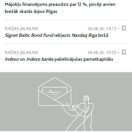
Mājokļu finansējums pieaudzis par 12 %, pircēji arvien
biežāk skatās ārpus Rīgas
BIRŽAS JAUNUMI
06.08.26, 14:13
Signet Baltic Bond Fund
iekļauts
Nasdaq Riga
biržā
BIRŽAS JAUNUMI
06.08.26, 10:55
Indexo
un
Indexo banka
palielinājušas pamatkapitālu