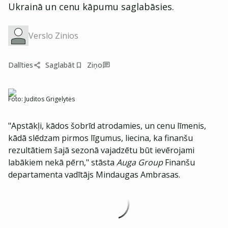
Ukrainā un cenu kāpumu saglabāsies.
Verslo Zinios
Dalīties
Saglabāt
Ziņo
Foto:
Juditos Grigelytės
"Apstākļi, kādos šobrīd atrodamies, un cenu līmenis,
kādā slēdzam pirmos līgumus, liecina, ka finanšu
rezultātiem šajā sezonā vajadzētu būt ievērojami
labākiem nekā pērn," stāsta
Auga Group
Finanšu
departamenta vadītājs Mindaugas Ambrasas.