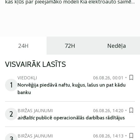
kas kļūs par pieejamāko modeli Kia elektroauto saimē
Eiropā. Modelis izstrādāts ar mērķi piedāvāt ģimenēm
praktisku un tehnoloģiski modernu automobili
ikdienas vajadzībām.
24H
72H
Nedēļa
VISVAIRĀK LASĪTS
VIEDOKĻI
06.08.26, 00:01
1
Norvēģija piedāvā naftu, kuģus, lašus un pat kādu
banku
BIRŽAS JAUNUMI
06.08.26, 14:20
2
airBaltic
publicē operacionālās darbības rādītājus
BIRŽAS JAUNUMI
06.08.26, 14:13
3