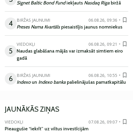
Signet Baltic Bond Fund
iekļauts
Nasdaq Riga
biržā
BIRŽAS JAUNUMI
06.08.26, 09:36
4
Preses Nama Kvartāls
piesaistījis jaunus nomniekus
VIEDOKĻI
06.08.26, 09:21
5
Naudas glabāšana mājās var izmaksāt simtiem eiro
gadā
BIRŽAS JAUNUMI
06.08.26, 10:55
6
Indexo
un
Indexo banka
palielinājušas pamatkapitālu
JAUNĀKĀS ZIŅAS
VIEDOKĻI
07.08.26, 09:07
Pieaugušie “iekrīt” uz viltus investīcijām