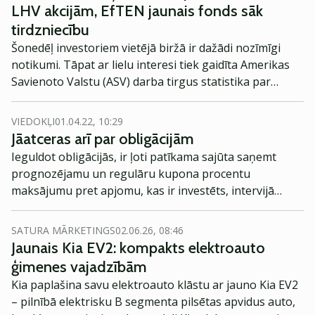
LHV akcijām, EfTEN jaunais fonds sāk
tirdzniecību
Šonedēļ investoriem vietējā biržā ir dažādi nozīmīgi
notikumi. Tāpat ar lielu interesi tiek gaidīta Amerikas
Savienoto Valstu (ASV) darba tirgus statistika par
maiju.
VIEDOKĻI
01.04.22, 10:29
Jāatceras arī par obligācijām
Ieguldot obligācijās, ir ļoti patīkama sajūta saņemt
prognozējamu un regulāru kupona procentu
maksājumu pret apjomu, kas ir investēts, intervijā
Investoruklubs.lv teic Signet Bank Korporatīvo finanšu
vadītājs Edmunds Antufjevs. Viņš piebilst, ka vietējā
SATURA MĀRKETINGS
02.06.26, 08:46
obligāciju tirgū šobrīd ir kritums. Tādēļ šis var būt īstais
Jaunais Kia EV2: kompakts elektroauto
brīdis, lai iegādātos obligācijas ar atlaidi.
ģimenes vajadzībām
Kia paplašina savu elektroauto klāstu ar jauno Kia EV2
– pilnībā elektrisku B segmenta pilsētas apvidus auto,