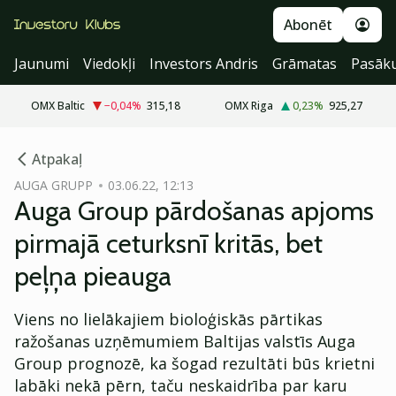
Abonēt
Jaunumi
Viedokļi
Investors Andris
Grāmatas
Pasāk
OMX Baltic
−0,04
%
315,18
OMX Riga
0,23
%
925,27
cebook
Atpakaļ
Twitter)
AUGA GRUPP
03.06.22, 12:13
Auga Group pārdošanas apjoms
kedIn
pirmajā ceturksnī kritās, bet
ail
peļņa pieauga
k
Viens no lielākajiem bioloģiskās pārtikas
ražošanas uzņēmumiem Baltijas valstīs Auga
Group prognozē, ka šogad rezultāti būs krietni
labāki nekā pērn, taču neskaidrība par karu