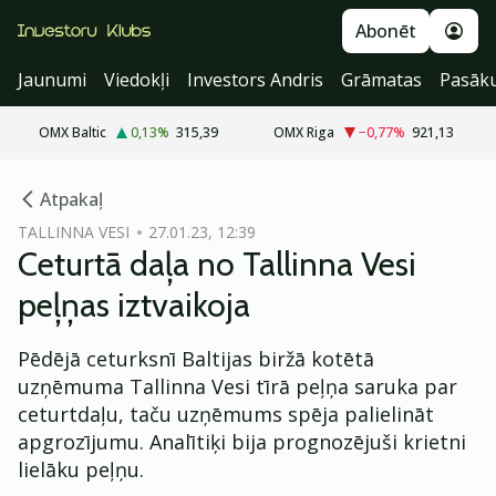
Abonēt
Jaunumi
Viedokļi
Investors Andris
Grāmatas
Pasāk
OMX Baltic
0,13
%
315,39
OMX Riga
−0,77
%
921,13
cebook
Atpakaļ
Twitter)
TALLINNA VESI
27.01.23, 12:39
Ceturtā daļa no Tallinna Vesi
kedIn
peļņas iztvaikoja
ail
Pēdējā ceturksnī Baltijas biržā kotētā
k
uzņēmuma Tallinna Vesi tīrā peļņa saruka par
ceturtdaļu, taču uzņēmums spēja palielināt
apgrozījumu. Analītiķi bija prognozējuši krietni
lielāku peļņu.