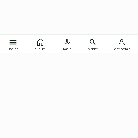
Izvēlne
Jaunumi
Radio
Meklēt
Ieiet portālā
Gunāra Astras iela 8B, Rīga, LV-1082
janis.skupelis@investoruklubs.lv
Abonē
Abonē jaunumus
Reklāma