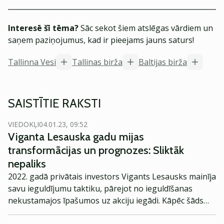
Interesē šī tēma?
Sāc sekot šiem atslēgas vārdiem un
saņem paziņojumus, kad ir pieejams jauns saturs!
Tallinna Vesi
Tallinas birža
Baltijas birža
SAISTĪTIE RAKSTI
VIEDOKĻI
04.01.23, 09:52
Viganta Lesauska gadu mijas
transformācijas un prognozes: Sliktāk
nepaliks
2022. gadā privātais investors Vigants Lesausks mainīja
savu ieguldījumu taktiku, pārejot no ieguldīšanas
nekustamajos īpašumos uz akciju iegādi. Kāpēc šāds
lēmums? Kāds ir viņa redzējums par pagājušo gadu un