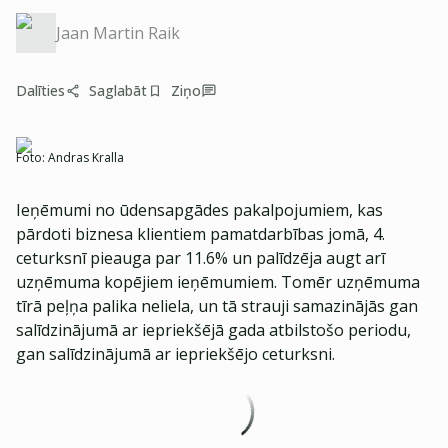
Jaan Martin Raik
Dalīties
Saglabāt
Ziņo
Foto:
Andras Kralla
Ieņēmumi no ūdensapgādes pakalpojumiem, kas
pārdoti biznesa klientiem pamatdarbības jomā, 4.
ceturksnī pieauga par 11.6% un palīdzēja augt arī
uzņēmuma kopējiem ieņēmumiem. Tomēr uzņēmuma
tīrā peļņa palika neliela, un tā strauji samazinājās gan
salīdzinājumā ar iepriekšējā gada atbilstošo periodu,
gan salīdzinājumā ar iepriekšējo ceturksni.