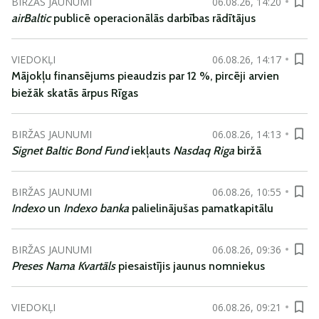
BIRŽAS JAUNUMI
06.08.26, 14:20
airBaltic
publicē operacionālās darbības rādītājus
VIEDOKĻI
06.08.26, 14:17
Mājokļu finansējums pieaudzis par 12 %, pircēji arvien
biežāk skatās ārpus Rīgas
BIRŽAS JAUNUMI
06.08.26, 14:13
Signet Baltic Bond Fund
iekļauts
Nasdaq Riga
biržā
BIRŽAS JAUNUMI
06.08.26, 10:55
Indexo
un
Indexo banka
palielinājušas pamatkapitālu
BIRŽAS JAUNUMI
06.08.26, 09:36
Preses Nama Kvartāls
piesaistījis jaunus nomniekus
VIEDOKĻI
06.08.26, 09:21