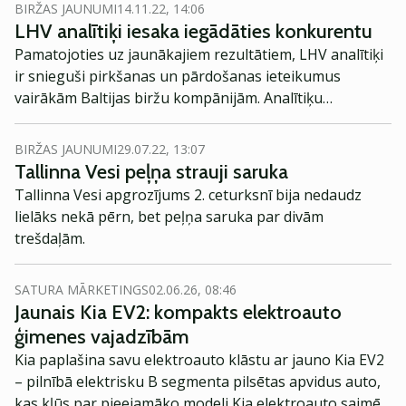
prognozes šim? Kur šobrīd ir un kur nav vērts ieguldīt?
BIRŽAS JAUNUMI
14.11.22, 14:06
Par to visu parunājām gadu mijas noskaņā.
LHV analītiķi iesaka iegādāties konkurentu
Pamatojoties uz jaunākajiem rezultātiem, LHV analītiķi
ir snieguši pirkšanas un pārdošanas ieteikumus
vairākām Baltijas biržu kompānijām. Analītiķu
uzmanību ir saņēmušas Šiaulių bankas, Tallinna Vesi,
Tallink un Harju Elekter.
BIRŽAS JAUNUMI
29.07.22, 13:07
Tallinna Vesi peļņa strauji saruka
Tallinna Vesi apgrozījums 2. ceturksnī bija nedaudz
lielāks nekā pērn, bet peļņa saruka par divām
trešdaļām.
SATURA MĀRKETINGS
02.06.26, 08:46
Jaunais Kia EV2: kompakts elektroauto
ģimenes vajadzībām
Kia paplašina savu elektroauto klāstu ar jauno Kia EV2
– pilnībā elektrisku B segmenta pilsētas apvidus auto,
kas kļūs par pieejamāko modeli Kia elektroauto saimē