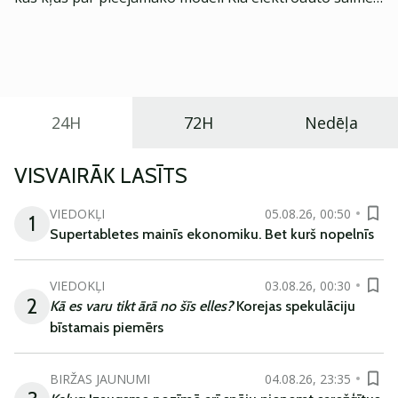
Eiropā. Modelis izstrādāts ar mērķi piedāvāt ģimenēm
praktisku un tehnoloģiski modernu automobili
ikdienas vajadzībām.
24H
72H
Nedēļa
VISVAIRĀK LASĪTS
VIEDOKĻI
05.08.26, 00:50
1
Supertabletes mainīs ekonomiku. Bet kurš nopelnīs
VIEDOKĻI
03.08.26, 00:30
2
Kā es varu tikt ārā no šīs elles?
Korejas spekulāciju
bīstamais piemērs
BIRŽAS JAUNUMI
04.08.26, 23:35