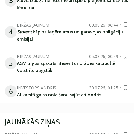
3
Kalve
: Izaugsme nozīmē arī spēju pieņemt sarežģītus
lēmumus
BIRŽAS JAUNUMI
03.08.26, 06:44
4
Storent
kāpina ieņēmumus un gatavojas obligāciju
emisijai
BIRŽAS JAUNUMI
05.08.26, 00:49
5
ASV tirgus apskats: Besenta norādes katapultē
Volstrītu augstāk
INVESTORS ANDRIS
30.07.26, 01:25
6
AI karstā gaisa nolaišanu sajūt arī Andris
JAUNĀKĀS ZIŅAS