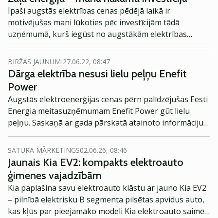
pieprasīto kilovatstundu skaitu. Skaidro Guntis Lūsis,
Īpaši augstās elektrības cenas pēdējā laikā ir
Latvenergo Enerģijas vairumtirdzniecības direktors.
motivējušas mani lūkoties pēc investīcijām tādā
uzņēmumā, kurš iegūst no augstākām elektrības
cenām.
BIRŽAS JAUNUMI
27.06.22, 08:47
Dārga elektrība nesusi lielu peļņu Enefit
Power
Augstās elektroenerģijas cenas pērn palīdzējušas Eesti
Energia meitasuzņēmumam Enefit Power gūt lielu
peļņu. Saskaņā ar gada pārskatā atainoto informāciju
uzņēmuma apgrozījums vairāk nekā dubultojies.
SATURA MĀRKETINGS
02.06.26, 08:46
Jaunais Kia EV2: kompakts elektroauto
ģimenes vajadzībām
Kia paplašina savu elektroauto klāstu ar jauno Kia EV2
– pilnībā elektrisku B segmenta pilsētas apvidus auto,
kas kļūs par pieejamāko modeli Kia elektroauto saimē