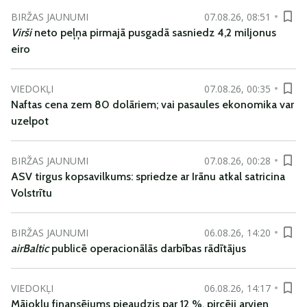
BIRŽAS JAUNUMI
07.08.26, 08:51
Virši
neto peļņa pirmajā pusgadā sasniedz 4,2 miljonus
eiro
VIEDOKĻI
07.08.26, 00:35
Naftas cena zem 80 dolāriem; vai pasaules ekonomika var
uzelpot
BIRŽAS JAUNUMI
07.08.26, 00:28
ASV tirgus kopsavilkums: spriedze ar Irānu atkal satricina
Volstrītu
BIRŽAS JAUNUMI
06.08.26, 14:20
airBaltic
publicē operacionālās darbības rādītājus
VIEDOKĻI
06.08.26, 14:17
Mājokļu finansējums pieaudzis par 12 %, pircēji arvien