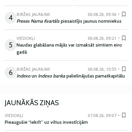
BIRŽAS JAUNUMI
06.08.26, 09:36
4
Preses Nama Kvartāls
piesaistījis jaunus nomniekus
VIEDOKĻI
06.08.26, 09:21
5
Naudas glabāšana mājās var izmaksāt simtiem eiro
gadā
BIRŽAS JAUNUMI
06.08.26, 10:55
6
Indexo
un
Indexo banka
palielinājušas pamatkapitālu
JAUNĀKĀS ZIŅAS
VIEDOKĻI
07.08.26, 09:07
Pieaugušie “iekrīt” uz viltus investīcijām