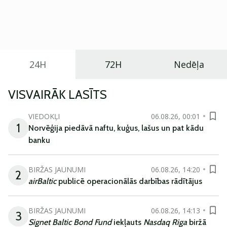
Eiropā. Modelis izstrādāts ar mērķi piedāvāt ģimenēm
praktisku un tehnoloģiski modernu automobili
ikdienas vajadzībām.
24H
72H
Nedēļa
VISVAIRĀK LASĪTS
VIEDOKĻI
06.08.26, 00:01
1
Norvēģija piedāvā naftu, kuģus, lašus un pat kādu
banku
BIRŽAS JAUNUMI
06.08.26, 14:20
2
airBaltic
publicē operacionālās darbības rādītājus
BIRŽAS JAUNUMI
06.08.26, 14:13
3
Signet Baltic Bond Fund
iekļauts
Nasdaq Riga
biržā