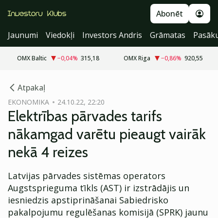
Abonēt
Jaunumi
Viedokļi
Investors Andris
Grāmatas
Pasāk
OMX Baltic
−0,04
%
315,18
OMX Riga
−0,86
%
920,55
cebook
Atpakaļ
Twitter)
EKONOMIKA
24.10.22, 22:20
Elektrības pārvades tarifs
kedIn
nākamgad varētu pieaugt vairāk
ail
nekā 4 reizes
k
Latvijas pārvades sistēmas operators
Augstsprieguma tīkls (AST) ir izstrādājis un
iesniedzis apstiprināšanai Sabiedrisko
pakalpojumu regulēšanas komisijā (SPRK) jaunu