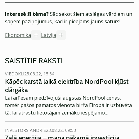
Interesē šī tēma?
Sāc sekot šiem atslēgas vārdiem un
saņem paziņojumus, kad ir pieejams jauns saturs!
Ekonomika
Latvija
SAISTĪTIE RAKSTI
VIEDOKĻI
25.08.22, 15:54
Kāpēc karstā laikā elektrība NordPool kļūst
dārgāka
Lai arī esam piedzīvojuši augstas NordPool cenas,
tomēr pašos pamatos vienota birža Eiropā ir uzbūvēta
tā, lai atrastu lietotājam zemāko iespējamo
elektroenerģijas ražotāju piedāvājumu grozu. Taču
tagad, karstajās vasaras dienās, NordPool aprēķina
INVESTORS ANDRIS
23.08.22, 09:53
mehānisms katrā stundā cenšas nodrošināt lietotāju ar
Zaļā enerģija – mana nākamā investīcija