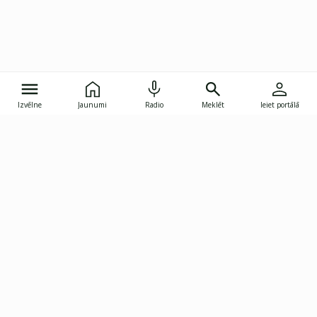
Izvēlne
Jaunumi
Radio
Meklēt
Ieiet portālā
Gunāra Astras iela 8B, Rīga, LV-1082
janis.skupelis@investoruklubs.lv
Abonē
Abonē jaunumus
Reklāma