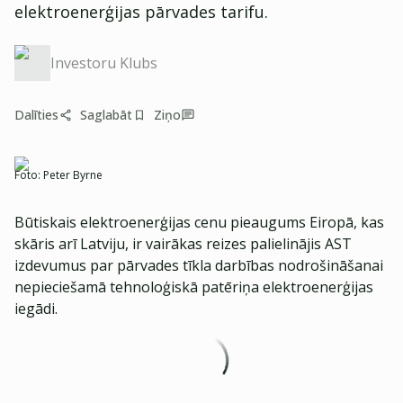
elektroenerģijas pārvades tarifu.
Investoru Klubs
Dalīties
Saglabāt
Ziņo
Foto:
Peter Byrne
Būtiskais elektroenerģijas cenu pieaugums Eiropā, kas
skāris arī Latviju, ir vairākas reizes palielinājis AST
izdevumus par pārvades tīkla darbības nodrošināšanai
nepieciešamā tehnoloģiskā patēriņa elektroenerģijas
iegādi.