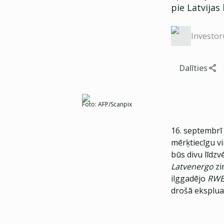
pie Latvijas
Investor
Dalīties
Foto:
AFP/Scanpix
16. septembrī
mērķtiecīgu vi
būs divu līdzv
Latvenergo
zi
ilggadējo
RW
drošā ekspluat