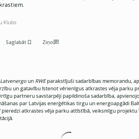
 krastiem.
u Klubs
Saglabāt
Ziņo
Latvenergo
un
RWE
parakstījuši sadarbības memorandu, apl
rzību un gatavību īstenot vērienīgus atkrastes vēja parku pr
ērtīgu partneru savstarpēji papildinoša sadarbība, apvienoj
nāšanas par Latvijas enerģētikas tirgu un energoapgādi Balti
E
pieredzi atkrastes vēja parku attīstībā, veiksmīgu projektu
ācijā.