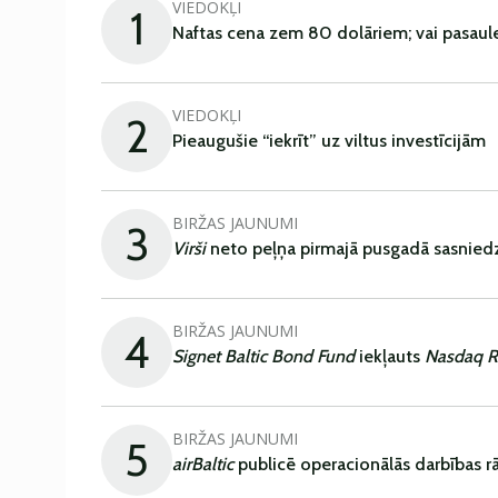
VIEDOKĻI
1
Naftas cena zem 80 dolāriem; vai pasaul
VIEDOKĻI
2
Pieaugušie “iekrīt” uz viltus investīcijām
BIRŽAS JAUNUMI
3
Virši
neto peļņa pirmajā pusgadā sasniedz
BIRŽAS JAUNUMI
4
Signet Baltic Bond Fund
iekļauts
Nasdaq R
BIRŽAS JAUNUMI
5
airBaltic
publicē operacionālās darbības rā