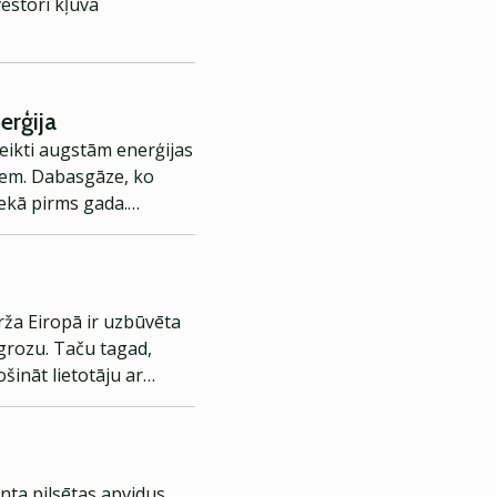
estori kļuva
erģija
teikti augstām enerģijas
riem. Dabasgāze, ko
ekā pirms gada.
n. Un es to izmantošu,
rža Eiropā ir uzbūvēta
 grozu. Taču tagad,
ināt lietotāju ar
irdzniecības direktors.
nta pilsētas apvidus