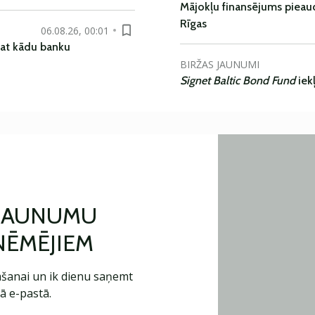
Mājokļu finansējums pieaudz
Rīgas
06.08.26, 00:01
pat kādu banku
BIRŽAS JAUNUMI
Signet Baltic Bond Fund
iek
 JAUNUMU
ŅĒMĒJIEM
šanai un ik dienu saņemt
ā e-pastā.