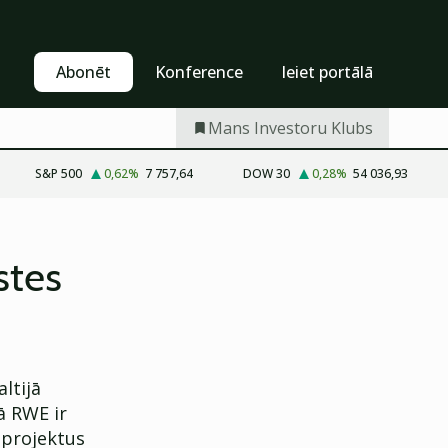
Pašapkalpošanās
Abonēt
Abonēt
Konference
Ieiet portālā
Mans Investoru Klubs
S&P 500
0,62
%
7 757,64
DOW 30
0,28
%
54 036,93
stes
ltijā
ā RWE ir
a projektus