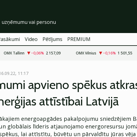
Pasākumi
Video
Pētījums
PREMIUM
OMX Tallinn
−0,06
%
2 157,09
OMX Vilnius
−0,16
%
1 501,55
16.09.22, 11:17
umi apvieno spēkus atkra
erģijas attīstībai Latvijā
elākajiem energoapgādes pakalpojumu sniedzējiem Ba
un globālais līderis atjaunojamo energoresursu jom
spēkus, lai attīstītu, būvētu un pārvaldītu jūras vēj