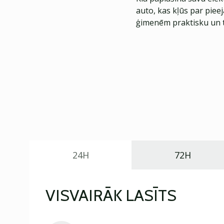
auto, kas kļūs par piee
ģimenēm praktisku un t
24H
72H
VISVAIRĀK LASĪTS