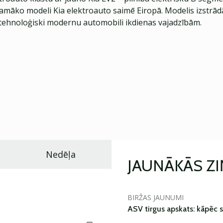
jamāko modeli Kia elektroauto saimē Eiropā. Modelis izstrād
ehnoloģiski modernu automobili ikdienas vajadzībām.
Nedēļa
JAUNĀKĀS Z
BIRŽAS JAUNUMI
ASV tirgus apskats: kāpēc s