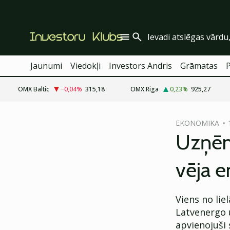
Jaunumi
Viedokļi
Investors Andris
Grāmatas
OMX Baltic
−0,04
%
315,18
OMX Riga
0,23
%
925,27
cebook
EKONOMIKA
Twitter)
Uzņēm
kedIn
vēja en
ail
k
Viens no li
Latvenergo 
apvienojuši 