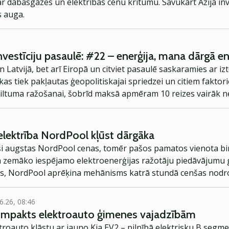
r dabasgāzes un elektrības cenu kritumu. Savukārt Āzijā inv
s auga.
nvestīciju pasaulē: #22 – enerģija, mana dārgā en
n Latvijā, bet arī Eiropā un citviet pasaulē saskaramies ar iz
s tiek pakļautas ģeopolitiskajai spriedzei un citiem fakto
siltuma ražošanai, šobrīd maksā apmēram 10 reizes vairāk n
e patērētājiem neizskatās īpaši spoža. Bet piegādātājiem ga
nerģētikas koncerna Ignitis grupė akcijas.
 elektrība NordPool kļūst dārgāka
uši augstas NordPool cenas, tomēr pašos pamatos vienota bi
jam zemāko iespējamo elektroenerģijas ražotāju piedāvājumu
ās, NordPool aprēķina mehānisms katrā stundā cenšas nodroš
u skaitu. Skaidro Guntis Lūsis, Latvenergo Enerģijas vairumt
6.26, 08:46
kompakts elektroauto ģimenes vajadzībām
troauto klāstu ar jauno Kia EV2 – pilnībā elektrisku B segme