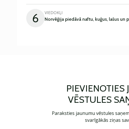
VIEDOKĻI
6
Norvēģija piedāvā naftu, kuģus, lašus un 
PIEVIENOTIES
VĒSTULES SA
Paraksties jaunumu vēstules saņem
svarīgākās ziņas sav