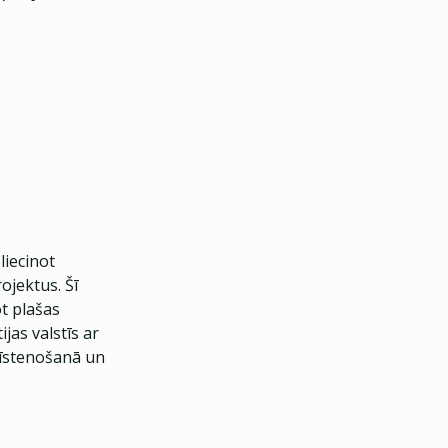
iecinot
ojektus. Šī
ot plašas
jas valstīs ar
 īstenošanā un