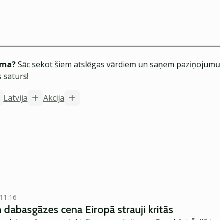
ēma?
Sāc sekot šiem atslēgas vārdiem un saņem paziņojumus
 saturs!
Latvija
Akcija
 11:16
n dabasgāzes cena Eiropā strauji kritās