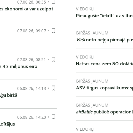
07.08.26, 00:35
VIEDOKĻI
es ekonomika var uzelpot
Pieaugušie “iekrīt” uz viltu
07.08.26, 09:07
BIRŽAS JAUNUMI
Virši
neto peļņa pirmajā pu
VIEDOKĻI
07.08.26, 08:51
Naftas cena zem 80 dolāri
 4,2 miljonus eiro
BIRŽAS JAUNUMI
ASV tirgus kopsavilkums: spr
06.08.26, 14:13
iga
biržā
BIRŽAS JAUNUMI
airBaltic
publicē operacionāl
06.08.26, 14:20
dītājus
VIEDOKĻI