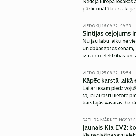
Nedēļa Eiropā iesākās a
pārliecinātāki un akcija
VIEDOKĻI
16.09.22, 09:55
Sintijas ceļojums i
Nu jau labu laiku ne vie
un dabasgāzes cenām, ka
izmanto elektrības un 
Diemžēl, tuvākā nākotn
iegādājoties Lietuvas e
VIEDOKĻI
25.08.22, 15:54
Kāpēc karstā laikā
Lai arī esam piedzīvoj
tā, lai atrastu lietotā
karstajās vasaras dien
pieprasīto kilovatstund
SATURA MĀRKETINGS
02.0
Jaunais Kia EV2: 
Kia paplašina savu elek