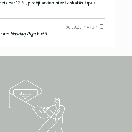
is par 12 %, pircēji arvien biežāk skatās ārpus
06.08.26, 14:13
ļauts
Nasdaq Riga
biržā