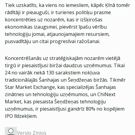
Tiek uzskatīts, ka viens no iemesliem, kāpēc Ķīnā tomēr
rādītāji ir pieauguši, ir turienes politiķu prasme
koncentrēties uz nozarēm, kas ir izšķirošas
ekonomikas izaugsmei, pievērst īpašu vērību
tehnoloģiju jomai, atjaunojamajiem resursiem,
pusvadītāju un citai progresīvai ražošanai.
Koncentrēšanās uz stratēģiskajām nozarēm vietējā
tirgū ir piesaistījusi biržai daudzus uzņēmumus. Tikai
24 no vairāk nekā 130 sarakstiem nokļuva
tradicionālajās Šanhajas un Šeņdžeņas biržās. Tikmēr
Star Market Exchange, kas specializējas Šanhajas
zinātnes un tehnoloģiju uzņēmumos, un ChiNext
Market, kas piesaista Šeņdžeņas tehnoloģiju
uzņēmumus, ir piesaistījusi gandrīz 80% no kopējiem
IPO līdzekļiem.
Verslo Zinios