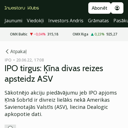
Abonēt
Jaunumi
Viedokļi
Investors Andris
Grāmatas
Pasāk
OMX Baltic
−0,04
%
315,18
OMX Riga
0,23
%
925,27
cebook
cebook
Atpakaļ
Twitter)
Twitter)
IPO
20.06.22, 17:08
IPO tirgus: Ķīna divas reizes
kedIn
kedIn
apsteidz ASV
ail
ail
Sākotnējo akciju piedāvājumu jeb IPO apjoms
k
k
Ķīnā šobrīd ir divreiz lielāks nekā Amerikas
Savienotajās Valstīs (ASV), liecina Dealogic
apkopotie dati.