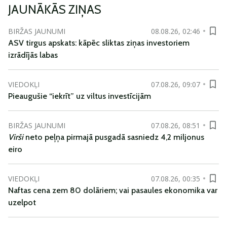
JAUNĀKĀS ZIŅAS
BIRŽAS JAUNUMI
08.08.26, 02:46
ASV tirgus apskats: kāpēc sliktas ziņas investoriem
izrādījās labas
VIEDOKĻI
07.08.26, 09:07
Pieaugušie “iekrīt” uz viltus investīcijām
BIRŽAS JAUNUMI
07.08.26, 08:51
Virši
neto peļņa pirmajā pusgadā sasniedz 4,2 miljonus
eiro
VIEDOKĻI
07.08.26, 00:35
Naftas cena zem 80 dolāriem; vai pasaules ekonomika var
uzelpot