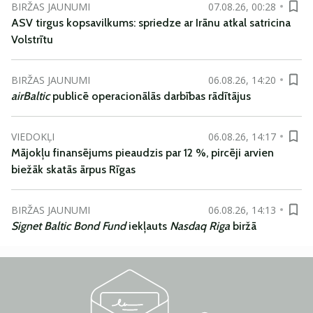
BIRŽAS JAUNUMI
07.08.26, 00:28
ASV tirgus kopsavilkums: spriedze ar Irānu atkal satricina
Volstrītu
BIRŽAS JAUNUMI
06.08.26, 14:20
airBaltic
publicē operacionālās darbības rādītājus
VIEDOKĻI
06.08.26, 14:17
Mājokļu finansējums pieaudzis par 12 %, pircēji arvien
biežāk skatās ārpus Rīgas
BIRŽAS JAUNUMI
06.08.26, 14:13
Signet Baltic Bond Fund
iekļauts
Nasdaq Riga
biržā