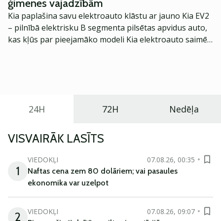
ģimenes vajadzībām
Kia paplašina savu elektroauto klāstu ar jauno Kia EV2
– pilnībā elektrisku B segmenta pilsētas apvidus auto,
kas kļūs par pieejamāko modeli Kia elektroauto saimē
Eiropā. Modelis izstrādāts ar mērķi piedāvāt ģimenēm
praktisku un tehnoloģiski modernu automobili
ikdienas vajadzībām.
24H
72H
Nedēļa
VISVAIRĀK LASĪTS
VIEDOKĻI
07.08.26, 00:35
1
Naftas cena zem 80 dolāriem; vai pasaules
ekonomika var uzelpot
VIEDOKĻI
07.08.26, 09:07
2