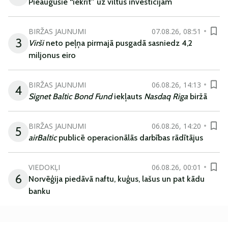
Pieaugušie “iekrīt” uz viltus investīcijām
BIRŽAS JAUNUMI
07.08.26, 08:51
3
Virši
neto peļņa pirmajā pusgadā sasniedz 4,2
miljonus eiro
BIRŽAS JAUNUMI
06.08.26, 14:13
4
Signet Baltic Bond Fund
iekļauts
Nasdaq Riga
biržā
BIRŽAS JAUNUMI
06.08.26, 14:20
5
airBaltic
publicē operacionālās darbības rādītājus
VIEDOKĻI
06.08.26, 00:01
6
Norvēģija piedāvā naftu, kuģus, lašus un pat kādu
banku