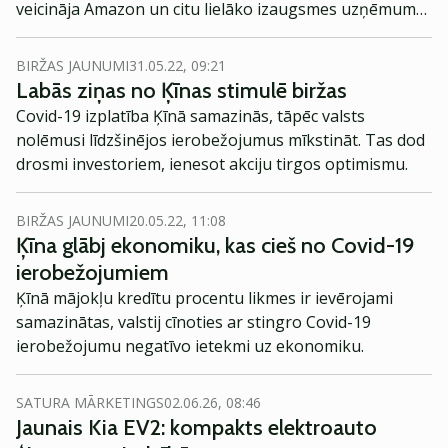
veicināja Amazon un citu lielāko izaugsmes uzņēmumu
cenu kāpums. Lai gan diena sākās ar vairāk nekā 1%
pieaugumu, dienas beigās bija bažas par inflāciju un
BIRŽAS JAUNUMI
31.05.22, 09:21
procentu likmju pieaugumu, vēsta Reuters.
Labās ziņas no Ķīnas stimulē biržas
Covid-19 izplatība Ķīnā samazinās, tāpēc valsts
nolēmusi līdzšinējos ierobežojumus mīkstināt. Tas dod
drosmi investoriem, ienesot akciju tirgos optimismu.
BIRŽAS JAUNUMI
20.05.22, 11:08
Ķīna glābj ekonomiku, kas cieš no Covid-19
ierobežojumiem
Ķīnā mājokļu kredītu procentu likmes ir ievērojami
samazinātas, valstij cīnoties ar stingro Covid-19
ierobežojumu negatīvo ietekmi uz ekonomiku.
SATURA MĀRKETINGS
02.06.26, 08:46
Jaunais Kia EV2: kompakts elektroauto