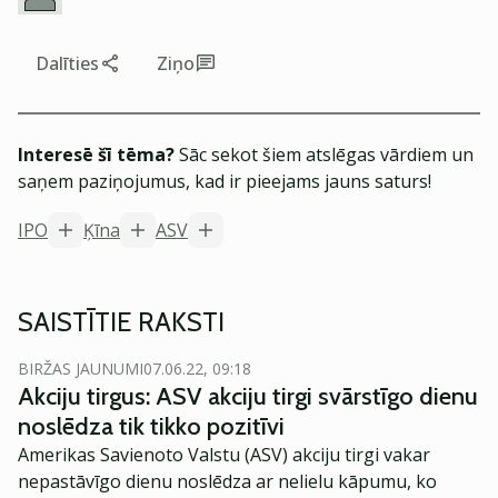
Dalīties
Ziņo
Interesē šī tēma?
Sāc sekot šiem atslēgas vārdiem un
saņem paziņojumus, kad ir pieejams jauns saturs!
IPO
Ķīna
ASV
SAISTĪTIE RAKSTI
BIRŽAS JAUNUMI
07.06.22, 09:18
Akciju tirgus: ASV akciju tirgi svārstīgo dienu
noslēdza tik tikko pozitīvi
Amerikas Savienoto Valstu (ASV) akciju tirgi vakar
nepastāvīgo dienu noslēdza ar nelielu kāpumu, ko