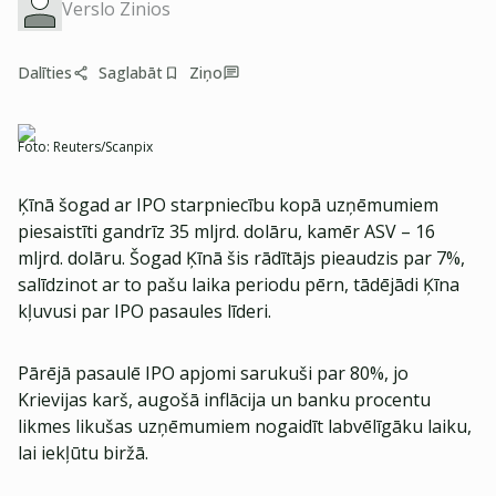
Verslo Zinios
Dalīties
Saglabāt
Ziņo
Foto:
Reuters/Scanpix
Ķīnā šogad ar IPO starpniecību kopā uzņēmumiem
piesaistīti gandrīz 35 mljrd. dolāru, kamēr ASV – 16
mljrd. dolāru. Šogad Ķīnā šis rādītājs pieaudzis par 7%,
salīdzinot ar to pašu laika periodu pērn, tādējādi Ķīna
kļuvusi par IPO pasaules līderi.
Pārējā pasaulē IPO apjomi sarukuši par 80%, jo
Krievijas karš, augošā inflācija un banku procentu
likmes likušas uzņēmumiem nogaidīt labvēlīgāku laiku,
lai iekļūtu biržā.