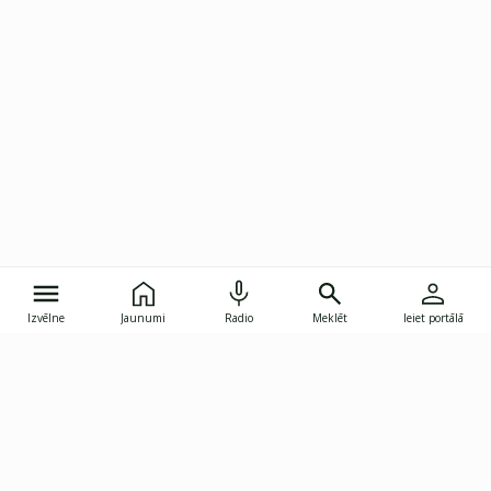
Izvēlne
Jaunumi
Radio
Meklēt
Ieiet portālā
Gunāra Astras iela 8B, Rīga, LV-1082