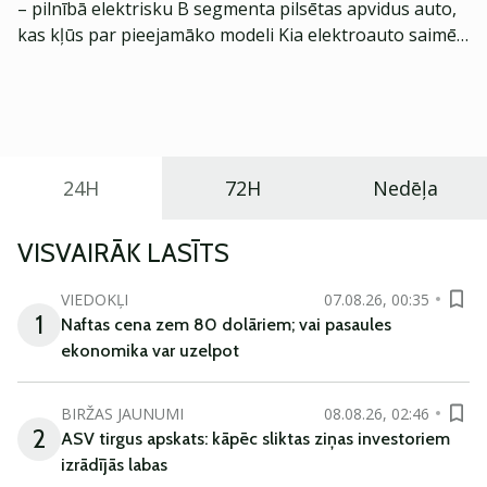
– pilnībā elektrisku B segmenta pilsētas apvidus auto,
kas kļūs par pieejamāko modeli Kia elektroauto saimē
Eiropā. Modelis izstrādāts ar mērķi piedāvāt ģimenēm
praktisku un tehnoloģiski modernu automobili
ikdienas vajadzībām.
24H
72H
Nedēļa
VISVAIRĀK LASĪTS
VIEDOKĻI
07.08.26, 00:35
1
Naftas cena zem 80 dolāriem; vai pasaules
ekonomika var uzelpot
BIRŽAS JAUNUMI
08.08.26, 02:46
2
ASV tirgus apskats: kāpēc sliktas ziņas investoriem
izrādījās labas