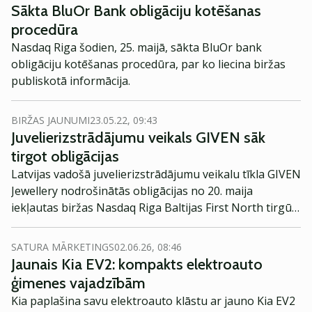
Sākta BluOr Bank obligāciju kotēšanas
procedūra
Nasdaq Riga šodien, 25. maijā, sākta BluOr bank
obligāciju kotēšanas procedūra, par ko liecina biržas
publiskotā informācija.
BIRŽAS JAUNUMI
23.05.22, 09:43
Juvelierizstrādājumu veikals GIVEN sāk
tirgot obligācijas
Latvijas vadošā juvelierizstrādājumu veikalu tīkla GIVEN
Jewellery nodrošinātās obligācijas no 20. maija
iekļautas biržas Nasdaq Riga Baltijas First North tirgū,
ziņo Nasdaq.
SATURA MĀRKETINGS
02.06.26, 08:46
Jaunais Kia EV2: kompakts elektroauto
ģimenes vajadzībām
Kia paplašina savu elektroauto klāstu ar jauno Kia EV2