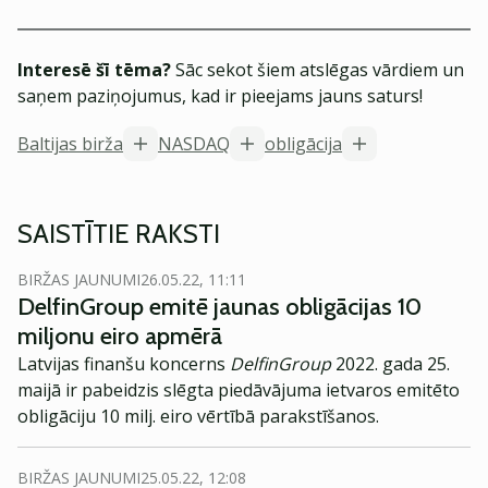
Interesē šī tēma?
Sāc sekot šiem atslēgas vārdiem un
saņem paziņojumus, kad ir pieejams jauns saturs!
Baltijas birža
NASDAQ
obligācija
SAISTĪTIE RAKSTI
BIRŽAS JAUNUMI
26.05.22, 11:11
DelfinGroup emitē jaunas obligācijas 10
miljonu eiro apmērā
Latvijas finanšu koncerns
DelfinGroup
2022. gada 25.
maijā ir pabeidzis slēgta piedāvājuma ietvaros emitēto
obligāciju 10 milj. eiro vērtībā parakstīšanos.
BIRŽAS JAUNUMI
25.05.22, 12:08