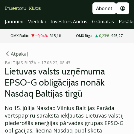
Abonēt
Jaunumi
Viedokļi
Investors Andris
Grāmatas
Pasāk
OMX Baltic
−0,04
%
315,18
OMX Riga
0,23
%
925,27
cebook
Atpakaļ
Twitter)
BALTIJAS BIRŽA
17.06.22, 08:43
Lietuvas valsts uzņēmuma
kedIn
EPSO-G obligācijas nonāk
ail
Nasdaq Baltijas tirgū
k
No 15. jūlija Nasdaq Vilnius Baltijas Parāda
vērtspapīru sarakstā iekļautas Lietuvas valstij
piederošās enerģijas pārvades grupas EPSO-G
obligācijas, liecina Nasdaq publiskotā