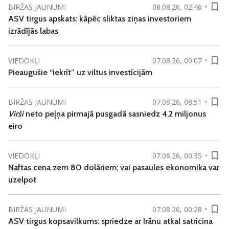
BIRŽAS JAUNUMI
08.08.26, 02:46
ASV tirgus apskats: kāpēc sliktas ziņas investoriem
izrādījās labas
VIEDOKĻI
07.08.26, 09:07
Pieaugušie “iekrīt” uz viltus investīcijām
BIRŽAS JAUNUMI
07.08.26, 08:51
Virši
neto peļņa pirmajā pusgadā sasniedz 4,2 miljonus
eiro
VIEDOKĻI
07.08.26, 00:35
Naftas cena zem 80 dolāriem; vai pasaules ekonomika var
uzelpot
BIRŽAS JAUNUMI
07.08.26, 00:28
ASV tirgus kopsavilkums: spriedze ar Irānu atkal satricina