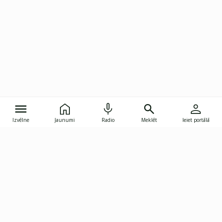
Izvēlne
Jaunumi
Radio
Meklēt
Ieiet portālā
Gunāra Astras iela 8B, Rīga, LV-1082
janis.skupelis@investoruklubs.lv