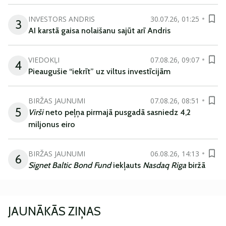
INVESTORS ANDRIS
30.07.26, 01:25
3
AI karstā gaisa nolaišanu sajūt arī Andris
VIEDOKĻI
07.08.26, 09:07
4
Pieaugušie “iekrīt” uz viltus investīcijām
BIRŽAS JAUNUMI
07.08.26, 08:51
5
Virši
neto peļņa pirmajā pusgadā sasniedz 4,2
miljonus eiro
BIRŽAS JAUNUMI
06.08.26, 14:13
6
Signet Baltic Bond Fund
iekļauts
Nasdaq Riga
biržā
JAUNĀKĀS ZIŅAS