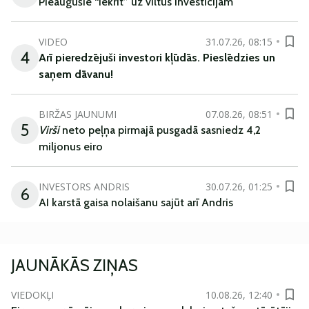
Pieaugušie “iekrīt” uz viltus investīcijām
VIDEO
31.07.26, 08:15
4
Arī
pieredzējuši
investori
kļūdā
s
.
Pieslēdzies un
saņem
dāvanu
!
BIRŽAS JAUNUMI
07.08.26, 08:51
5
Virši
neto peļņa pirmajā pusgadā sasniedz 4,2
miljonus eiro
INVESTORS ANDRIS
30.07.26, 01:25
6
AI karstā gaisa nolaišanu sajūt arī Andris
JAUNĀKĀS ZIŅAS
VIEDOKĻI
10.08.26, 12:40