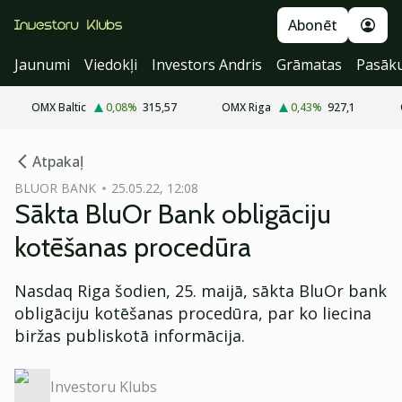
Abonēt
Jaunumi
Viedokļi
Investors Andris
Grāmatas
Pasāk
OMX Baltic
0,08
%
315,57
OMX Riga
0,43
%
927,1
cebook
Atpakaļ
Twitter)
BLUOR BANK
25.05.22, 12:08
Sākta BluOr Bank obligāciju
kedIn
kotēšanas procedūra
ail
Nasdaq Riga šodien, 25. maijā, sākta BluOr bank
k
obligāciju kotēšanas procedūra, par ko liecina
biržas publiskotā informācija.
Investoru Klubs