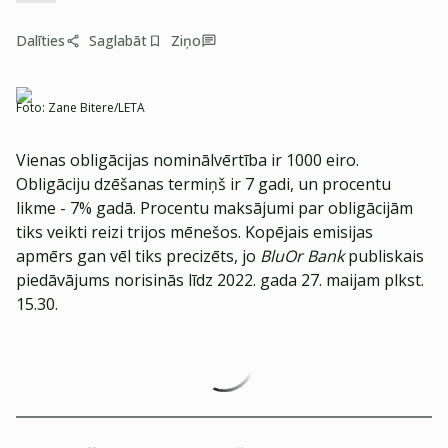
Dalīties
Saglabāt
Ziņo
Foto:
Zane Bitere/LETA
Vienas obligācijas nominālvērtība ir 1000 eiro.
Obligāciju dzēšanas termiņš ir 7 gadi, un procentu
likme - 7% gadā. Procentu maksājumi par obligācijām
tiks veikti reizi trijos mēnešos. Kopējais emisijas
apmērs gan vēl tiks precizēts, jo
BluOr Bank
publiskais
piedāvājums norisinās līdz 2022. gada 27. maijam plkst.
15.30.