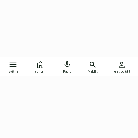
Izvēlne
Jaunumi
Radio
Meklēt
Ieiet portālā
Gunāra Astras iela 8B, Rīga, LV-1082
janis.skupelis@investoruklubs.lv