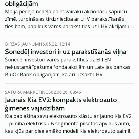
obligācijām
Maija pēdējā nedēļa paiet vairāku akcionāru sapulču
zīmē, turpināsies tirdzniecība ar LHV parakstīšanās
tiesībām, papildus varēs parakstīties uz LHV akcijām un
pirmo reizi biržā tiks piedāvātas BluOr Bank obligācijas.
Ceturtdien Baltijas biržā būs tirdzniecības brīvdiena.
BIRŽAS JAUNUMI
16.05.22, 12:14
Šonedēļ investori ir uz parakstīšanās viļņa
Šonedēļ investori varēs parakstīties uz EfTEN
nekustamā īpašuma fonda akcijām un Latvijas bankas
BluOr Bank obligācijām, kā arī uzsākt LHV
parakstīšanās tiesību tirdzniecību. Gaidāmi vairāku
uzņēmumu un akcionāru sapulču rezultāti.
SATURA MĀRKETINGS
02.06.26, 08:46
Jaunais Kia EV2: kompakts elektroauto
ģimenes vajadzībām
Kia paplašina savu elektroauto klāstu ar jauno Kia EV2
– pilnībā elektrisku B segmenta pilsētas apvidus auto,
kas kļūs par pieejamāko modeli Kia elektroauto saimē
Eiropā. Modelis izstrādāts ar mērķi piedāvāt ģimenēm