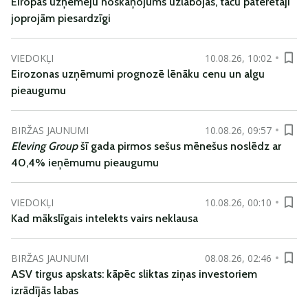
Eiropas uzņēmēju noskaņojums uzlabojas, taču patērētāji
joprojām piesardzīgi
VIEDOKĻI
10.08.26, 10:02
Eirozonas uzņēmumi prognozē lēnāku cenu un algu
pieaugumu
BIRŽAS JAUNUMI
10.08.26, 09:57
Eleving Group
šī gada pirmos sešus mēnešus noslēdz ar
40,4% ieņēmumu pieaugumu
VIEDOKĻI
10.08.26, 00:10
Kad mākslīgais intelekts vairs neklausa
BIRŽAS JAUNUMI
08.08.26, 02:46
ASV tirgus apskats: kāpēc sliktas ziņas investoriem
izrādījās labas