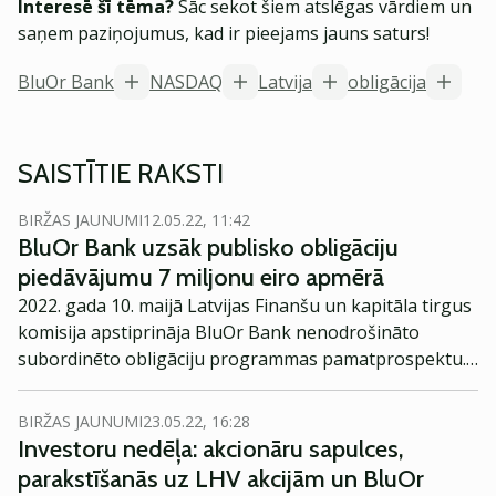
Interesē šī tēma?
Sāc sekot šiem atslēgas vārdiem un
saņem paziņojumus, kad ir pieejams jauns saturs!
BluOr Bank
NASDAQ
Latvija
obligācija
SAISTĪTIE RAKSTI
BIRŽAS JAUNUMI
12.05.22, 11:42
BluOr Bank uzsāk publisko obligāciju
piedāvājumu 7 miljonu eiro apmērā
2022. gada 10. maijā Latvijas Finanšu un kapitāla tirgus
komisija apstiprināja BluOr Bank nenodrošināto
subordinēto obligāciju programmas pamatprospektu.
Bankas subordinēto obligāciju programmas kopējais
apjoms nominālvērtībā ir līdz 15 milj. eiro.
BIRŽAS JAUNUMI
23.05.22, 16:28
Investoru nedēļa: akcionāru sapulces,
parakstīšanās uz LHV akcijām un BluOr