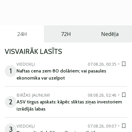
praktisku un tehnoloģiski modernu automobili
ikdienas vajadzībām.
24H
72H
Nedēļa
VISVAIRĀK LASĪTS
VIEDOKĻI
07.08.26, 00:35
1
Naftas cena zem 80 dolāriem; vai pasaules
ekonomika var uzelpot
BIRŽAS JAUNUMI
08.08.26, 02:46
2
ASV tirgus apskats: kāpēc sliktas ziņas investoriem
izrādījās labas
VIEDOKĻI
07.08.26, 09:07
3